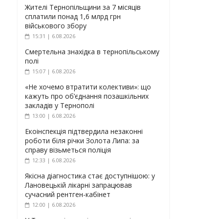
Жителі Тернопільщини за 7 місяців
сплатили понад 1,6 млрд грн
військового збору
15:31 | 6.08.2026
Смертельна знахідка в тернопільському
полі
15:07 | 6.08.2026
«Не хочемо втратити колективи»: що
кажуть про об’єднання позашкільних
закладів у Тернополі
13:00 | 6.08.2026
Екоінспекція підтвердила незаконні
роботи біля річки Золота Липа: за
справу візьметься поліція
12:33 | 6.08.2026
Якісна діагностика стає доступнішою: у
Лановецькій лікарні запрацював
сучасний рентген-кабінет
12:00 | 6.08.2026