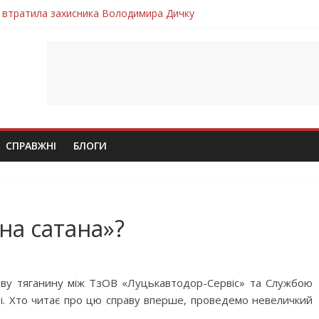
 втратила захисника Володимира Дичку
лим безвісти, – Ангелом додому повертається захисник Михайло
ув молодий захисник Дмитро Березко з Тернопільщини
 втратила захисника Володимира Вельму
втратила молодого захисника Андрія Іскоростенського
СПРАВЖНІ
БЛОГИ
дна сатана»?
ову тяганину між ТзОВ «Луцькавтодор-Сервіс» та Службою
ті. Хто читає про цю справу вперше, проведемо невеличкий