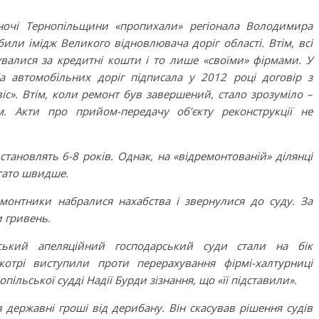
ночі Тернопільщини «пропихали» регіонала Володимира
или імідж Великого відновлювача доріг області. Втім, всі
увалися за кредитні кошти і то лише «своїми» фірмами. У
ба автомобільних доріг підписала у 2012 році договір з
іс». Втім, коли ремонт був завершений, стало зрозуміло –
 Акти про прийом-передачу об’єкту реконструкції не
тановлять 6-8 років. Однак, на «відремонтованій» ділянці
гато швидше.
онтники набралися нахабства і звернулися до суду. За
и гривень.
вський апеляційний господарський суди стали на бік
котрі виступили проти перерахування фірмі-халтурниці
ільської судді Надії Бурди зізнання, що «її підставили».
державні гроші від дерибану. Він скасував рішення судів