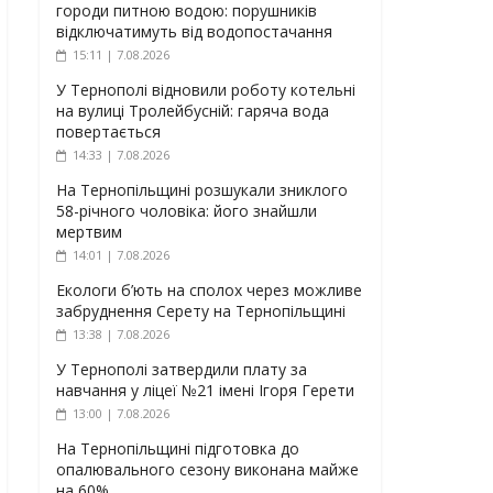
городи питною водою: порушників
відключатимуть від водопостачання
15:11 | 7.08.2026
У Тернополі відновили роботу котельні
на вулиці Тролейбусній: гаряча вода
повертається
14:33 | 7.08.2026
На Тернопільщині розшукали зниклого
58-річного чоловіка: його знайшли
мертвим
14:01 | 7.08.2026
Екологи б’ють на сполох через можливе
забруднення Серету на Тернопільщині
13:38 | 7.08.2026
У Тернополі затвердили плату за
навчання у ліцеї №21 імені Ігоря Герети
13:00 | 7.08.2026
На Тернопільщині підготовка до
опалювального сезону виконана майже
на 60%