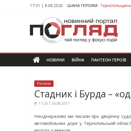
Skip
17:31 | 8.08.2026
ШАНА ГЕРОЯМ:
Тернопільщина
to
Вважався зник
content
ПОГЛЯД
На війні загин
Тернопільщина
Тернопільщина 
Новини
Тернополя.
Тернопільські
новини
НОВИНИ
ВІЙНА
ПАНТЕОН ГЕРОЇВ
та
події
Регіони
Стадник і Бурда – «о
17:20 | 30.08.2017
Неодноразово ми писали про дворічну суд
автомобільних доріг у Тернопільській облас
екскурс у минуле.