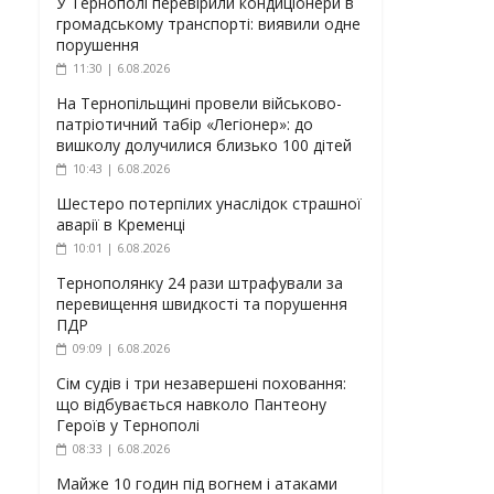
У Тернополі перевірили кондиціонери в
громадському транспорті: виявили одне
порушення
11:30 | 6.08.2026
На Тернопільщині провели військово-
патріотичний табір «Легіонер»: до
вишколу долучилися близько 100 дітей
10:43 | 6.08.2026
Шестеро потерпілих унаслідок страшної
аварії в Кременці
10:01 | 6.08.2026
Тернополянку 24 рази штрафували за
перевищення швидкості та порушення
ПДР
09:09 | 6.08.2026
Сім судів і три незавершені поховання:
що відбувається навколо Пантеону
Героїв у Тернополі
08:33 | 6.08.2026
Майже 10 годин під вогнем і атаками