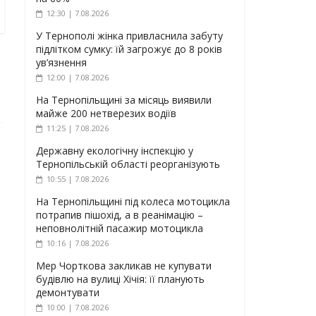
12:30 | 7.08.2026
У Тернополі жінка привласнила забуту
підлітком сумку: їй загрожує до 8 років
ув’язнення
12:00 | 7.08.2026
На Тернопільщині за місяць виявили
майже 200 нетверезих водіїв
11:25 | 7.08.2026
Державну екологічну інспекцію у
Тернопільській області реорганізують
10:55 | 7.08.2026
На Тернопільщині під колеса мотоцикла
потрапив пішохід, а в реанімацію –
неповнолітній пасажир мотоцикла
10:16 | 7.08.2026
Мер Чорткова закликав не купувати
будівлю на вулиці Хічія: її планують
демонтувати
10:00 | 7.08.2026