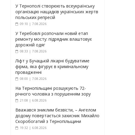
У Тернополі створюють всеукраїнську
організацію нащадків українських жертв
польських репресій
09:10 | 7.08.2026
У Теребовлі розпочали новий етап
ремонту мосту: підрядник влаштовує
дорожній одяг
08:33 | 7.08.2026
Ліфт у Бучацькій лікарні будуватиме
фірма, яка фігурує в кримінальному
провадженні
08:00 | 7.08.2026
На Тернопільщині розшукують 72-
річного чоловіка з порушенням зору
21:08 | 6.08.2026
Вважався зниклим безвісти, – Ангелом
додому повертається захисник Михайло
Скоробогатий з Тернопільщини
19:32 | 6.08.2026