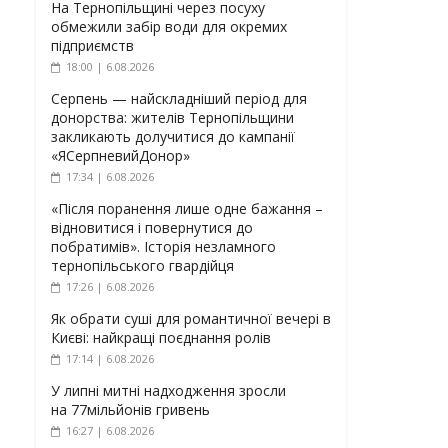
На Тернопільщині через посуху
обмежили забір води для окремих
підприємств
18:00 | 6.08.2026
Серпень — найскладніший період для
донорства: жителів Тернопільщини
закликають долучитися до кампанії
«ЯСерпневийДонор»
17:34 | 6.08.2026
«Після поранення лише одне бажання –
відновитися і повернутися до
побратимів». Історія незламного
тернопільського гвардійця
17:26 | 6.08.2026
Як обрати суші для романтичної вечері в
Києві: найкращі поєднання ролів
17:14 | 6.08.2026
У липні митні надходження зросли
на 77мільйонів гривень
16:27 | 6.08.2026