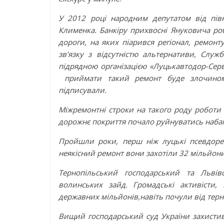
У 2012 році народним депутатом від пів
Клименка. Банкіру прихвосні Януковича роб
дороги, на яких піарився регіонал, ремонт
зв’язку з відсутністю альтернативи, Служ
підрядною організацією «Луцькавтодор-Серв
приймати такий ремонт буде злочином.
підписували.
Міжремонтні строки на такого роду роботи с
дорожнє покриття почало руйнуватись наба
Пройшли роки, перш ніж луцькі псевдорем
неякісний ремонт вони захотіли 32 мільйон
Тернопільський господарський та Льві
волинських зайд. Громадські активісти, 
державних мільйонів,навіть почули від терноп
Вищий господарський суд України захистив 