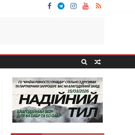
 Скоробогатий з Тернопільщини