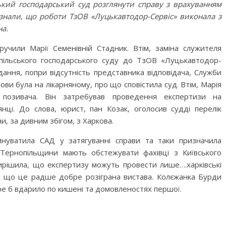
ський господарський суд розглянути справу з врахуванням
визнали, що роботи ТзОВ «Луцькавтодор-Сервіс» виконала з
на.
учили Марії Семенівній Стадник. Втім, заміна служителя
опільського господарського суду до ТзОВ «Луцькавтодор-
ідання, попри відсутність представника відповідача, Служби
ви була на лікарняному, про що сповістила суд. Втім, Марія
 позивача. Він затребував проведення експертизи на
нці. До слова, юрист, пан Козак, оголосив судді перелік
ни, за дивним збігом, з Харкова.
винуватила САД у затягуванні справи та таки призначила
и Тернопільщини мають обстежувати фахівці з Київського
вирішила, що експертизу можуть провести лише….харківські
я, що це радше добре розіграна вистава. Колєжанка Бурди
ре б вдарило по кишені та домовленостях першої.