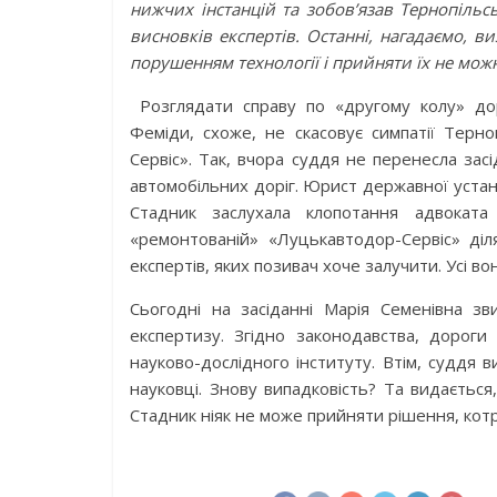
нижчих інстанцій та зобов’язав Тернопіль
висновків експертів. Останні, нагадаємо, 
порушенням технології і прийняти їх не мож
Розглядати справу по «другому колу» дор
Феміди, схоже, не скасовує симпатії Терн
Сервіс». Так, вчора суддя не перенесла зас
автомобільних доріг. Юрист державної устано
Стадник заслухала клопотання адвоката
«ремонтованій» «Луцькавтодор-Сервіс» діля
експертів, яких позивач хоче залучити. Усі во
Сьогодні на засіданні Марія Семенівна з
експертизу. Згідно законодавства, дорог
науково-дослідного інституту. Втім, суддя 
науковці. Знову випадковість? Та видаєтьс
Стадник ніяк не може прийняти рішення, кот