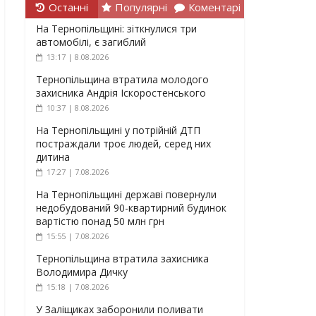
Останні
Популярні
Коментарі
На Тернопільщині: зіткнулися три
автомобілі, є загиблий
13:17 | 8.08.2026
Тернопільщина втратила молодого
захисника Андрія Іскоростенського
10:37 | 8.08.2026
На Тернопільщині у потрійній ДТП
постраждали троє людей, серед них
дитина
17:27 | 7.08.2026
На Тернопільщині державі повернули
недобудований 90-квартирний будинок
вартістю понад 50 млн грн
15:55 | 7.08.2026
Тернопільщина втратила захисника
Володимира Дичку
15:18 | 7.08.2026
У Заліщиках заборонили поливати