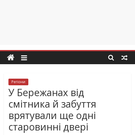
Регіони
У Бережанах від
смітника й забуття
врятували ще одні
старовинні двері