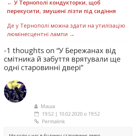
←
У Тернополі кондукторки, щоб
перекусити, змушені лізти під сидіння
Де у Тернополі можна здати на утилізацію
люмінесцентні лампи
→
-1 thoughts on “
У Бережанах від
смітника й забуття врятували ще
одні старовинні двері
”
Маша
19:52 | 10.02.2020 о 19:52
Permalink
Ми коли у нас в будинку старовинні двері