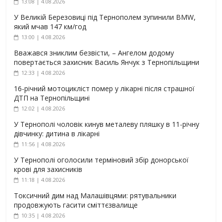
13:08 | 4.08.2026
У Великій Березовиці під Тернополем зупинили BMW,
який мчав 147 км/год
13:00 | 4.08.2026
Вважався зниклим безвісти, – Ангелом додому
повертається захисник Василь Янчук з Тернопільщини
12:33 | 4.08.2026
16-річний мотоцикліст помер у лікарні після страшної
ДТП на Тернопільщині
12:02 | 4.08.2026
У Тернополі чоловік кинув металеву пляшку в 11-річну
дівчинку: дитина в лікарні
11:56 | 4.08.2026
У Тернополі оголосили терміновий збір донорської
крові для захисників
11:18 | 4.08.2026
Токсичний дим над Малашівцями: рятувальники
продовжують гасити сміттєзвалище
10:35 | 4.08.2026