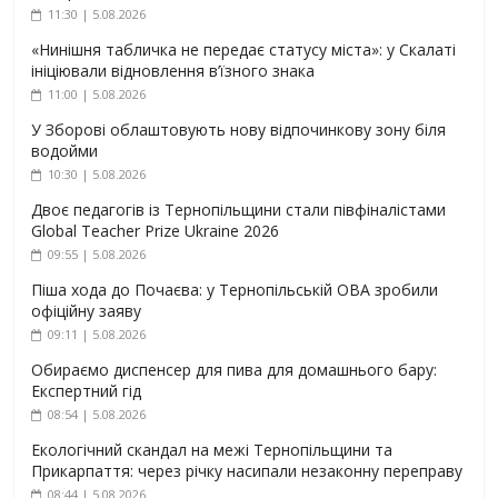
11:30 | 5.08.2026
«Нинішня табличка не передає статусу міста»: у Скалаті
ініціювали відновлення в’їзного знака
11:00 | 5.08.2026
У Зборові облаштовують нову відпочинкову зону біля
водойми
10:30 | 5.08.2026
Двоє педагогів із Тернопільщини стали півфіналістами
Global Teacher Prize Ukraine 2026
09:55 | 5.08.2026
Піша хода до Почаєва: у Тернопільській ОВА зробили
офіційну заяву
09:11 | 5.08.2026
Обираємо диспенсер для пива для домашнього бару:
Експертний гід
08:54 | 5.08.2026
Екологічний скандал на межі Тернопільщини та
Прикарпаття: через річку насипали незаконну переправу
08:44 | 5.08.2026