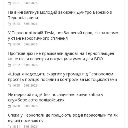
18:35 | 5.08.2026
На війні загинув молодий захисник Дмитро Березко з
Тернопільщини
18:23 | 5.08.2026
У Тернополі водій Tesla, позбавлений прав, сів за кермо
у стані наркотичного сп’яніння
18:00 | 5.08.2026
Протікав дах і не працювали душові: на Тернопільщині
лише після перевірки покращили умови для ВПО
17:22 | 5.08.2026
«Щодня надходять скарги»: у громаді під Тернополем
просять поліцію посилити контроль за мотоциклістами
16:38 | 5.08.2026
Нетверезий водій без посвідчення кинув хабар у
службове авто поліцейських
16:00 | 5.08.2026
Спека у Тернополі: де працюють водні парасольки та які
вулиці поливають
15:11 | 5.08.2026