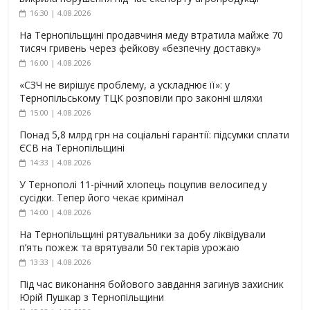
16:30 | 4.08.2026
На Тернопільщині продавчиня меду втратила майже 70
тисяч гривень через фейкову «безпечну доставку»
16:00 | 4.08.2026
«СЗЧ не вирішує проблему, а ускладнює її»: у
Тернопільському ТЦК розповіли про законні шляхи
15:00 | 4.08.2026
Понад 5,8 млрд грн на соціальні гарантії: підсумки сплати
ЄСВ на Тернопільщині
14:33 | 4.08.2026
У Тернополі 11-річний хлопець поцупив велосипед у
сусідки. Тепер його чекає кримінал
14:00 | 4.08.2026
На Тернопільщині рятувальники за добу ліквідували
п’ять пожеж та врятували 50 гектарів урожаю
13:33 | 4.08.2026
Під час виконання бойового завдання загинув захисник
Юрій Пушкар з Тернопільщини