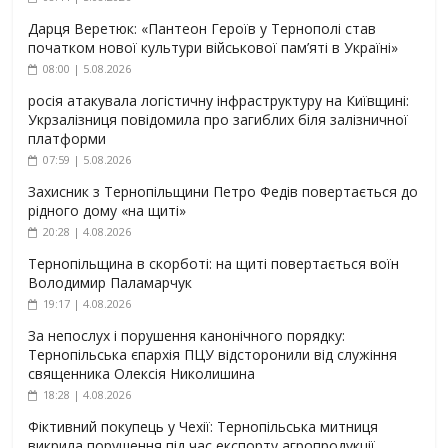
Дарця Веретюк: «Пантеон Героїв у Тернополі став
початком нової культури військової пам’яті в Україні»
08:00 | 5.08.2026
росія атакувала логістичну інфраструктуру на Київщині:
Укрзалізниця повідомила про загиблих біля залізничної
платформи
07:59 | 5.08.2026
Захисник з Тернопільщини Петро Федів повертається до
рідного дому «на щиті»
20:28 | 4.08.2026
Тернопільщина в скорботі: на щиті повертається воїн
Володимир Паламарчук
19:17 | 4.08.2026
За непослух і порушення канонічного порядку:
Тернопільська єпархія ПЦУ відсторонили від служіння
священника Олексія Николишина
18:28 | 4.08.2026
Фіктивний покупець у Чехії: Тернопільська митниця
викрила порушення під час експорту агропродукції