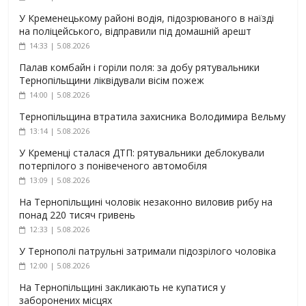
У Кременецькому районі водія, підозрюваного в наїзді
на поліцейського, відправили під домашній арешт
14:33 | 5.08.2026
Палав комбайн і горіли поля: за добу рятувальники
Тернопільщини ліквідували вісім пожеж
14:00 | 5.08.2026
Тернопільщина втратила захисника Володимира Вельму
13:14 | 5.08.2026
У Кременці сталася ДТП: рятувальники деблокували
потерпілого з понівеченого автомобіля
13:09 | 5.08.2026
На Тернопільщині чоловік незаконно виловив рибу на
понад 220 тисяч гривень
12:33 | 5.08.2026
У Тернополі патрульні затримали підозрілого чоловіка
12:00 | 5.08.2026
На Тернопільщині закликають не купатися у
заборонених місцях