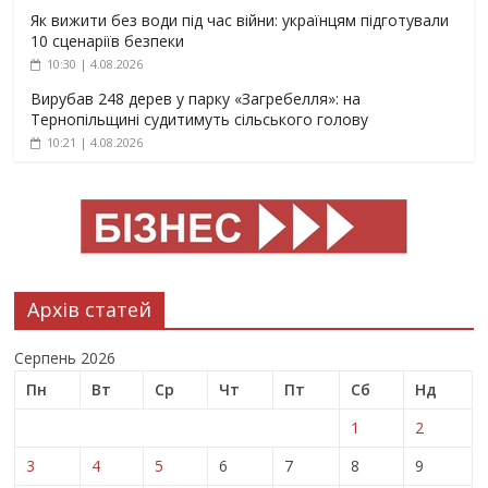
Як вижити без води під час війни: українцям підготували
10 сценаріїв безпеки
10:30 | 4.08.2026
Вирубав 248 дерев у парку «Загребелля»: на
Тернопільщині судитимуть сільського голову
10:21 | 4.08.2026
Архів статей
Серпень 2026
Пн
Вт
Ср
Чт
Пт
Сб
Нд
1
2
3
4
5
6
7
8
9