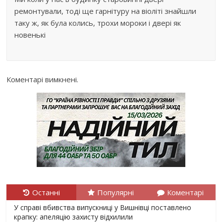
ремонтували, тоді ще гарнітуру на віоліті знайшли
таку ж, як була колись, трохи мороки і двері як
новенькі
Коментарі вимкнені.
Останні
Популярні
Коментарі
У справі вбивства випускниці у Вишнівці поставлено
крапку: апеляцію захисту відхилили