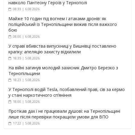
навколо Пантеону Героїв у Тернополі
08:33 | 6.08.2026
Майже 10 годин під вогнем і атаками дронів: як
поліцейський із Тернопільщини вижив після важкого
бою
08:00 | 6.08.2026
У справі вбивства випускниці у Вишнівці поставлено
крапку: апеляцію захисту відхилили
18:35 | 5.08.2026
На війні загинув молодий захисник Дмитро Березко з
Тернопільщини
18:23 | 5.08.2026
У Тернополі водій Tesla, позбавлений прав, сів за кермо
у стані наркотичного сп’яніння
18:00 | 5.08.2026
Протікав дах і не працювали душові: на Тернопільщині
лише після перевірки покращили умови для ВПО
17:22 | 5.08.2026