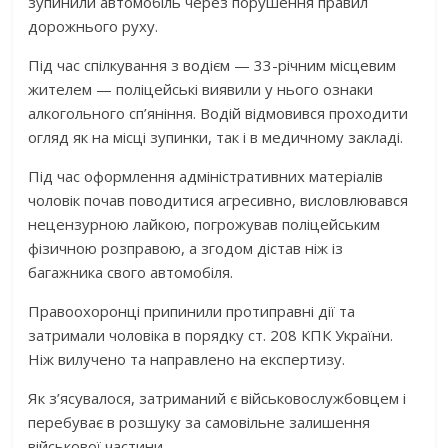
зупинили автомобіль через порушення правил
дорожнього руху.
Під час спілкування з водієм — 33-річним місцевим
жителем — поліцейські виявили у нього ознаки
алкогольного сп’яніння. Водій відмовився проходити
огляд як на місці зупинки, так і в медичному закладі.
Під час оформлення адміністративних матеріалів
чоловік почав поводитися агресивно, висловлювався
нецензурною лайкою, погрожував поліцейським
фізичною розправою, а згодом дістав ніж із
багажника свого автомобіля.
Правоохоронці припинили протиправні дії та
затримали чоловіка в порядку ст. 208 КПК України.
Ніж вилучено та направлено на експертизу.
Як з’ясувалося, затриманий є військовослужбовцем і
перебуває в розшуку за самовільне залишення
військової частини.