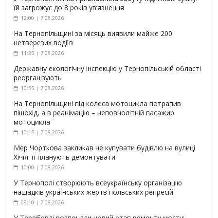
їй загрожує до 8 років ув’язнення
12:00 | 7.08.2026
На Тернопільщині за місяць виявили майже 200
нетверезих водіїв
11:25 | 7.08.2026
Державну екологічну інспекцію у Тернопільській області
реорганізують
10:55 | 7.08.2026
На Тернопільщині під колеса мотоцикла потрапив
пішохід, а в реанімацію – неповнолітній пасажир
мотоцикла
10:16 | 7.08.2026
Мер Чорткова закликав не купувати будівлю на вулиці
Хічія: її планують демонтувати
10:00 | 7.08.2026
У Тернополі створюють всеукраїнську організацію
нащадків українських жертв польських репресій
09:10 | 7.08.2026
У Теребовлі розпочали новий етап ремонту мосту: