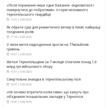
«Після поранення лише одне бажання –відновитися і
повернутися до побратимів». Історія незламного
тернопільського гвардійця
17:26 | 6.08.2026
Як обрати суші для романтичної вечері в Києві: найкращі
поєднання ролів
17:14 | 6.08.2026
У липні митні надходження зросли на 77мільйонів
гривень
16:27 | 6.08.2026
Жителі Тернопільщини за 7 місяців сплатили понад 1,6
млрд грн військового збору
15:31 | 6.08.2026
Смертельна знахідка в тернопільському полі
15:07 | 6.08.2026
«Не хочемо втратити колективи»: що кажуть про
об’єднання позашкільних закладів у Тернополі
13:00 | 6.08.2026