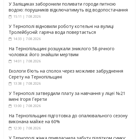
У Заліщиках заборонили поливати городи питною
водою: порушників відключатимуть від водопостачання
15:11 | 7.08.2026
У Тернополі відновили роботу котельні на вулиці
Тролейбусній: гаряча вода повертається
14:33 | 7.08.2026
На Тернопільщині розшукали зниклого 58-річного
чоловіка: його знайшли мертвим
14:01 | 7.08.2026
Екологи б’ють на сполох через можливе забруднення
Серету на Тернопільщині
13:38 | 7.08.2026
У Тернополі затвердили плату за навчання у ліцеї №21
імені Ігоря Герети
13:00 | 7.08.2026
На Тернопільщині підготовка до опалювального сезону
виконана майже на 60%
12:30 | 7.08.2026
У Тернополі жінка привласнила забуту підлітком сумку: