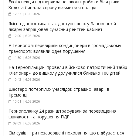
Екоінспекція підтвердила незаконні роботи біля річки
Золота Липа: за справу візьметься поліція
12:33 | 6.08.2026
Якісна діагностика стає доступнішою: у Лановецькій
лікарні запрацював сучасний рентген-кабінет
12:00 | 6.08.2026
У Тернополі перевірили кондиціонери в громадському
транспорті: виявили одне порушення
11:30 | 6.08.2026
На Тернопільщині провели військово-патріотичний табір
«Легіонер»: до вишколу долучилися близько 100 дітей
10:43 | 6.08.2026
Шестеро потерпілих унаслідок страшної аварії в
Кременці
10:01 | 6.08.2026
Тернополянку 24 рази штрафували за перевищення
швидкості та порушення ПДР
09:09 | 6.08.2026
Сім судів і три незавершені поховання: що відбувається