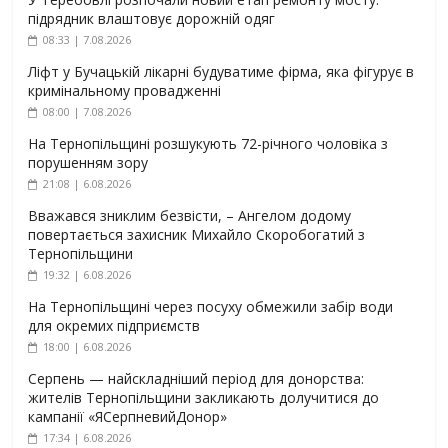
підрядник влаштовує дорожній одяг
08:33 | 7.08.2026
Ліфт у Бучацькій лікарні будуватиме фірма, яка фігурує в
кримінальному провадженні
08:00 | 7.08.2026
На Тернопільщині розшукують 72-річного чоловіка з
порушенням зору
21:08 | 6.08.2026
Вважався зниклим безвісти, – Ангелом додому
повертається захисник Михайло Скоробогатий з
Тернопільщини
19:32 | 6.08.2026
На Тернопільщині через посуху обмежили забір води
для окремих підприємств
18:00 | 6.08.2026
Серпень — найскладніший період для донорства:
жителів Тернопільщини закликають долучитися до
кампанії «ЯСерпневийДонор»
17:34 | 6.08.2026