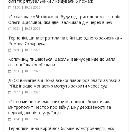
сміття: рятувальники ліквідували 5 пожеж
11:00 | 10.08.2026
«Я сказала собі: ніколи не буду під триколором»: історія
Ольги Щасливої, яка двічі залишала дім через війну
10:34 | 10.08.2026
Тернопільщина втратила на війні ще одного захисника –
Романа Склярчука
09:49 | 10.08.2026
Копичинці пишаються: Василь Іванчук увійде до Зали
світової шахової слави
09:33 | 10.08.2026
ДЕСС вимагає від Почаївської лаври розірвати зв’язки з
РПЦ: інакше монастир можуть закрити через суд
09:11 | 10.08.2026
«Якщо ми не хочемо зникнути, повинні боротися»:
митрополит Нестор про війну, ціну державності та
відповідальність українців
08:41 | 10.08.2026
Тернопільщина виробляє більше електроенергії, ніж