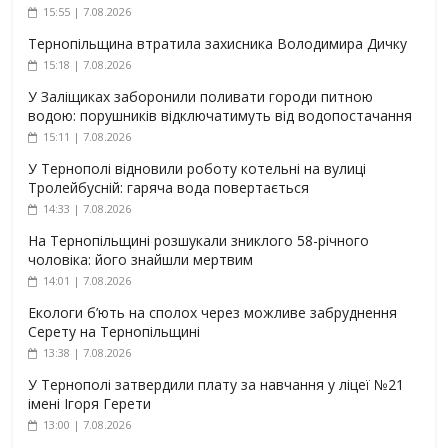
15:55 | 7.08.2026
Тернопільщина втратила захисника Володимира Дичку
15:18 | 7.08.2026
У Заліщиках заборонили поливати городи питною
водою: порушників відключатимуть від водопостачання
15:11 | 7.08.2026
У Тернополі відновили роботу котельні на вулиці
Тролейбусній: гаряча вода повертається
14:33 | 7.08.2026
На Тернопільщині розшукали зниклого 58-річного
чоловіка: його знайшли мертвим
14:01 | 7.08.2026
Екологи б’ють на сполох через можливе забруднення
Серету на Тернопільщині
13:38 | 7.08.2026
У Тернополі затвердили плату за навчання у ліцеї №21
імені Ігоря Герети
13:00 | 7.08.2026