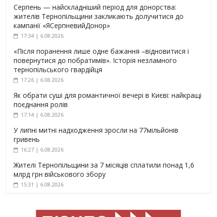
Серпень — найскладніший період для донорства:
жителів Тернопільщини закликають долучитися до
кампанії «ЯСерпневийДонор»
17:34 | 6.08.2026
«Після поранення лише одне бажання –відновитися і
повернутися до побратимів». Історія незламного
тернопільського гвардійця
17:26 | 6.08.2026
Як обрати суші для романтичної вечері в Києві: найкращі
поєднання ролів
17:14 | 6.08.2026
У липні митні надходження зросли на 77мільйонів
гривень
16:27 | 6.08.2026
Жителі Тернопільщини за 7 місяців сплатили понад 1,6
млрд грн військового збору
15:31 | 6.08.2026