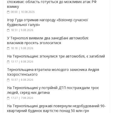
споживає: область готується до можливих атак РФ
взимку
08:00 | 10.08.2026
Ігор Гуда отримав нагороду «Візіонер сучасної
будівельної галузі»
18:51 | 9.08.2026
У Тернополі виявили два занедбані автомобілі:
власників просять зголоситися
18:18 | 9.08.2026
На Тернопільщині: зіткнулися три автомобілі, є загиблий
13:17 | 8.08.2026
Тернопільщина втратила молодого захисника Андрія
Іскоростенського
10:37 | 8.08.2026
На Тернопільщині у потрійній ДТП постраждали троє
людей, серед них дитина
17:27 | 7.08.2026
На Тернопільщині державі повернули недобудований 90-
квартирний будинок вартістю понад 50 млн грн