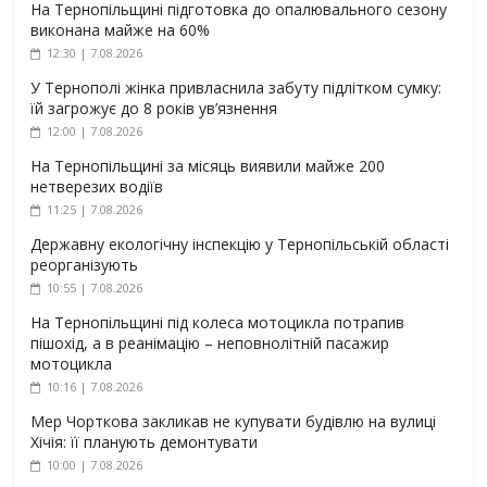
На Тернопільщині підготовка до опалювального сезону
виконана майже на 60%
12:30 | 7.08.2026
У Тернополі жінка привласнила забуту підлітком сумку:
їй загрожує до 8 років ув’язнення
12:00 | 7.08.2026
На Тернопільщині за місяць виявили майже 200
нетверезих водіїв
11:25 | 7.08.2026
Державну екологічну інспекцію у Тернопільській області
реорганізують
10:55 | 7.08.2026
На Тернопільщині під колеса мотоцикла потрапив
пішохід, а в реанімацію – неповнолітній пасажир
мотоцикла
10:16 | 7.08.2026
Мер Чорткова закликав не купувати будівлю на вулиці
Хічія: її планують демонтувати
10:00 | 7.08.2026