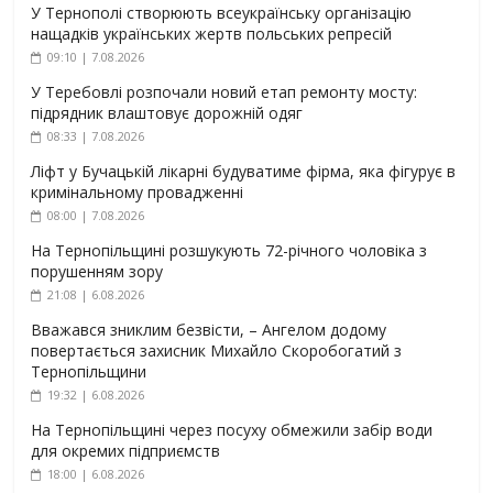
У Тернополі створюють всеукраїнську організацію
нащадків українських жертв польських репресій
09:10 | 7.08.2026
У Теребовлі розпочали новий етап ремонту мосту:
підрядник влаштовує дорожній одяг
08:33 | 7.08.2026
Ліфт у Бучацькій лікарні будуватиме фірма, яка фігурує в
кримінальному провадженні
08:00 | 7.08.2026
На Тернопільщині розшукують 72-річного чоловіка з
порушенням зору
21:08 | 6.08.2026
Вважався зниклим безвісти, – Ангелом додому
повертається захисник Михайло Скоробогатий з
Тернопільщини
19:32 | 6.08.2026
На Тернопільщині через посуху обмежили забір води
для окремих підприємств
18:00 | 6.08.2026