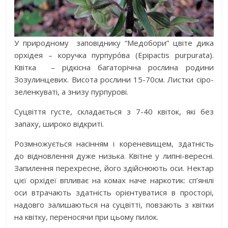
У природному заповіднику “Медобори” цвіте дика
орхідея – коручка пурпуро́ва (Epipactis purpurata).
Квітка – рідкісна багаторічна рослина родини
Зозулинцевих. Висота рослини 15-70см. Листки сіро-
зеленкуваті, а знизу пурпурові.
Суцвіття густе, складається з 7-40 квіток, які без
запаху, широко відкриті.
Розмножується насінням і кореневищем, здатність
до відновлення дуже низька. Квітне у липні-вересні.
Запилення перехресне, його здійснюють оси. Нектар
цієї орхідеї впливає на комах наче наркотик: сп’янілі
оси втрачають здатність орієнтуватися в просторі,
надовго залишаються на суцвітті, повзають з квітки
на квітку, переносячи при цьому пилок.