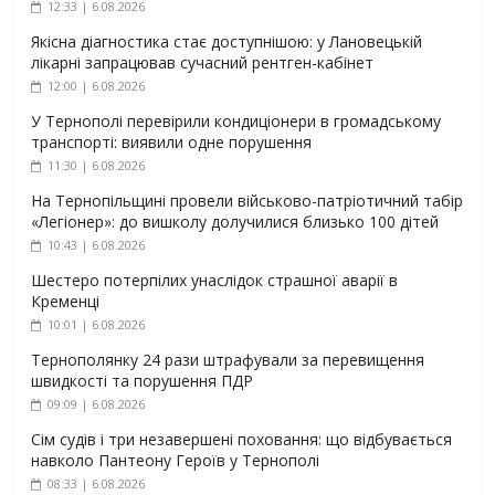
12:33 | 6.08.2026
Якісна діагностика стає доступнішою: у Лановецькій
лікарні запрацював сучасний рентген-кабінет
12:00 | 6.08.2026
У Тернополі перевірили кондиціонери в громадському
транспорті: виявили одне порушення
11:30 | 6.08.2026
На Тернопільщині провели військово-патріотичний табір
«Легіонер»: до вишколу долучилися близько 100 дітей
10:43 | 6.08.2026
Шестеро потерпілих унаслідок страшної аварії в
Кременці
10:01 | 6.08.2026
Тернополянку 24 рази штрафували за перевищення
швидкості та порушення ПДР
09:09 | 6.08.2026
Сім судів і три незавершені поховання: що відбувається
навколо Пантеону Героїв у Тернополі
08:33 | 6.08.2026