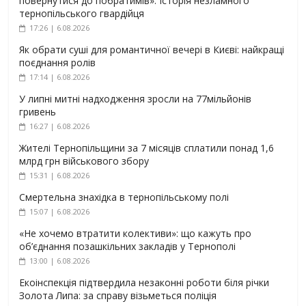
повернутися до побратимів». Історія незламного
тернопільського гвардійця
17:26 | 6.08.2026
Як обрати суші для романтичної вечері в Києві: найкращі
поєднання ролів
17:14 | 6.08.2026
У липні митні надходження зросли на 77мільйонів
гривень
16:27 | 6.08.2026
Жителі Тернопільщини за 7 місяців сплатили понад 1,6
млрд грн військового збору
15:31 | 6.08.2026
Смертельна знахідка в тернопільському полі
15:07 | 6.08.2026
«Не хочемо втратити колективи»: що кажуть про
об’єднання позашкільних закладів у Тернополі
13:00 | 6.08.2026
Екоінспекція підтвердила незаконні роботи біля річки
Золота Липа: за справу візьметься поліція