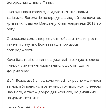
Богородиця дітям у Фатімі.
Сьогодні вірні храму здогадуються, що своїми
«слізьми» Богоматір попереджала людей про початок
кривавих подій на Майдані у Києві наприкінці 2013-го
року.
Старожили села стверджують: образи ніколи просто
так не «плачуть». Вони завжди про щось
попереджають.
Хоча багато зі священнослужителів трактують слово
«миро» у значенні «мир» і наголошують, що то
добрий знак.
Дай, Боже, щоб у час, коли ми всі так ревно молимося
за мир в Україні, «сльози» мироточивих ікон принесли
нам його, а також добро для кожного, не дивлячись
на думки скептиків.
Ірина Мадзій,
7 Днів