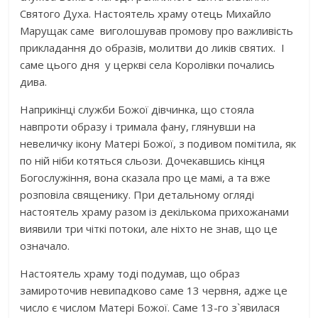
Святого Духа. Настоятель храму отець Михайло
Марущак саме виголошував промову про важливість
прикладання до образів, молитви до ликів святих. І
саме цього дня у церкві села Королівки почались
дива.
Наприкінці служби Божої дівчинка, що стояла
навпроти образу і тримала фану, глянувши на
невеличку ікону Матері Божої, з подивом помітила, як
по ній ніби котяться сльози. Дочекавшись кінця
Богослужіння, вона сказала про це мамі, а та вже
розповіла священику. При детальному огляді
настоятель храму разом із декількома прихожанами
виявили три чіткі потоки, але ніхто не знав, що це
означало.
Настоятель храму тоді подумав, що образ
замироточив невипадково саме 13 червня, адже це
число є числом Матері Божої. Саме 13-го з`явилася