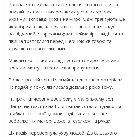
Рідина, яка виділяється не тільки на іконах, а й на
звичайних настінних розписах у різних храмах
України, і справді схожа на миро. Одні трактують це
як добрий знак, але більшість найчастіше згадує
засвідчений істориками факт: неймовірні видіння та
явища траплялися перед Першою світовою та
Другою світовою війнами.
Маючи вже такий досвід зустрічі із мироточивими
іконами, можу навести і свої припущення.
В електронній пошті я знайшла два своїх матеріали
на подібну тему, які писала декілька років тому.
Наприкінці червня 2000 року у маленькому селі
Пищатинцях, що на Борщівщині, сталося диво. На
шибках сільської церкви тоді з’явилося чітке
зображення Матері Божої з Ісусиком на руках.
Ця подія перевернула уяву людей. До сільського