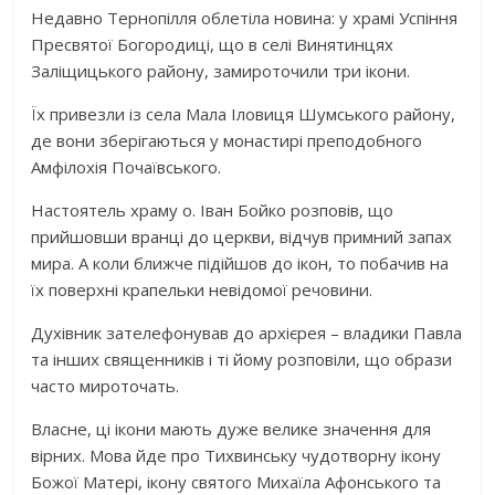
Недавно Тернопілля облетіла новина: у храмі Успіння
Пресвятої Богородиці, що в селі Винятинцях
Заліщицького району, замироточили три ікони.
Їх привезли із села Мала Іловиця Шумського району,
де вони зберігаються у монастирі преподобного
Амфілохія Почаївського.
Настоятель храму о. Іван Бойко розповів, що
прийшовши вранці до церкви, відчув примний запах
мира. А коли ближче підійшов до ікон, то побачив на
їх поверхні крапельки невідомої речовини.
Духівник зателефонував до архієрея – владики Павла
та інших священників і ті йому розповіли, що образи
часто мироточать.
Власне, ці ікони мають дуже велике значення для
вірних. Мова йде про Тихвинську чудотворну ікону
Божої Матері, ікону святого Михаїла Афонського та