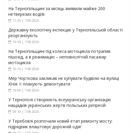
На Тернопільщині за місяць виявили майже 200
нетверезих водіїв
11:25 | 7.08.2026
Державну екологічну інспекцію у Тернопільській області
реорганізують
10:55 | 7.08.2026
На Тернопільщині під колеса мотоцикла потрапив
пішохід, а в реанімацію – неповнолітній пасажир
мотоцикла
10:16 | 7.08.2026
Мер Чорткова закликав не купувати будівлю на вулиці
Хічія: її планують демонтувати
10:00 | 7.08.2026
У Тернополі створюють всеукраїнську організацію
нащадків українських жертв польських репресій
09:10 | 7.08.2026
У Теребовлі розпочали новий етап ремонту мосту:
підрядник влаштовує дорожній одяг
08:33 | 7.08.2026