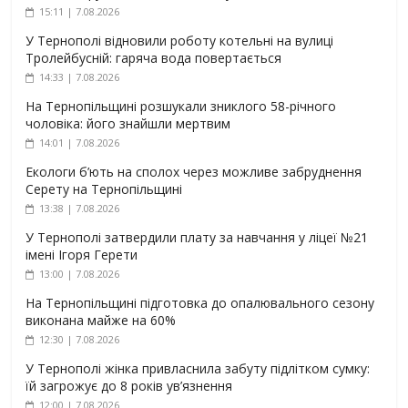
15:11 | 7.08.2026
У Тернополі відновили роботу котельні на вулиці
Тролейбусній: гаряча вода повертається
14:33 | 7.08.2026
На Тернопільщині розшукали зниклого 58-річного
чоловіка: його знайшли мертвим
14:01 | 7.08.2026
Екологи б’ють на сполох через можливе забруднення
Серету на Тернопільщині
13:38 | 7.08.2026
У Тернополі затвердили плату за навчання у ліцеї №21
імені Ігоря Герети
13:00 | 7.08.2026
На Тернопільщині підготовка до опалювального сезону
виконана майже на 60%
12:30 | 7.08.2026
У Тернополі жінка привласнила забуту підлітком сумку:
їй загрожує до 8 років ув’язнення
12:00 | 7.08.2026