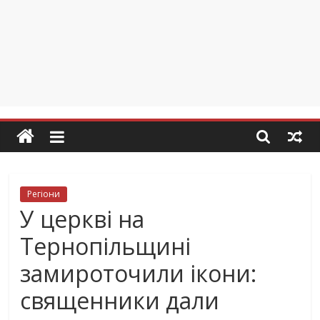
Регіони
У церкві на
Тернопільщині
замироточили ікони:
священники дали