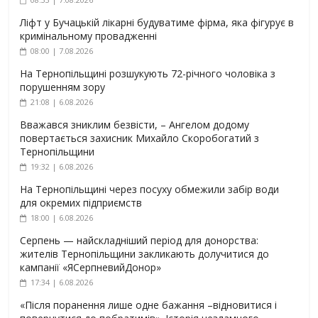
Ліфт у Бучацькій лікарні будуватиме фірма, яка фігурує в
кримінальному провадженні
08:00 | 7.08.2026
На Тернопільщині розшукують 72-річного чоловіка з
порушенням зору
21:08 | 6.08.2026
Вважався зниклим безвісти, – Ангелом додому
повертається захисник Михайло Скоробогатий з
Тернопільщини
19:32 | 6.08.2026
На Тернопільщині через посуху обмежили забір води
для окремих підприємств
18:00 | 6.08.2026
Серпень — найскладніший період для донорства:
жителів Тернопільщини закликають долучитися до
кампанії «ЯСерпневийДонор»
17:34 | 6.08.2026
«Після поранення лише одне бажання –відновитися і