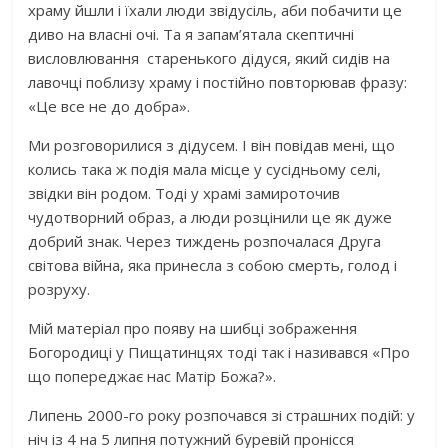
храму йшли і їхали люди звідусіль, аби побачити це
диво на власні очі. Та я запам’ятала скептичні
висловлювання старенького дідуся, який сидів на
лавочці поблизу храму і постійно повторював фразу:
«Це все не до добра».
Ми розговорилися з дідусем. І він повідав мені, що
колись така ж подія мала місце у сусідньому селі,
звідки він родом. Тоді у храмі замироточив
чудотворний образ, а люди розцінили це як дуже
добрий знак. Через тиждень розпочалася Друга
світова війна, яка принесла з собою смерть, голод і
розруху.
Мій матеріал про появу на шибці зображення
Богородиці у Пищатинцях тоді так і називався «Про
що попереджає нас Матір Божа?».
Липень 2000-го року розпочався зі страшних подій: у
ніч із 4 на 5 липня потужний буревій пронісся