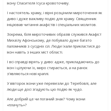
ікону Спасителя Ісуса кровоточиву.
І настоятель храму, і вірні розцінили мироточення як
диво і дуже важливу подію для храму. Священник
ініціював читання акафістів і спеціальних молитов.
Зокрема, біля мироточивих образів служився Акафіст
Михаїлу Афонському, де побувало дуже багато
паломників з сусідніх сіл. Люди їхали прикластися до
ікон навіть з інших міст області.
І всі справді вірять у диво: адже, прикладаючись до
ікон і цілуючи їх, миро стирається, а на ранок
з’являються нові краплі.
У вівторок ікони уже перевезли до Теребовлі, але
люди ще досі згадують цю подію як чудо.
Але добрий це чи поганий знак? Чому ікони
«плачуть»?