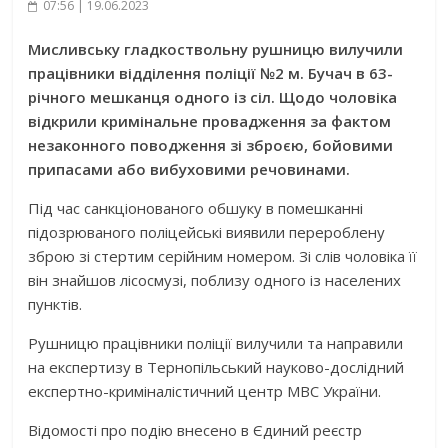
07:56 | 19.06.2023
Мисливську гладкоствольну рушницю вилучили
працівники відділення поліції №2 м. Бучач в 63-
річного мешканця одного із сіл. Щодо чоловіка
відкрили кримінальне провадження за фактом
незаконного поводження зі зброєю, бойовими
припасами або вибуховими речовинами.
Під час санкціонованого обшуку в помешканні
підозрюваного поліцейські виявили перероблену
зброю зі стертим серійним номером. Зі слів чоловіка її
він знайшов лісосмузі, поблизу одного із населених
пунктів.
Рушницю працівники поліції вилучили та направили
на експертизу в Тернопільський науково-дослідний
експертно-криміналістичний центр МВС України.
Відомості про подію внесено в Єдиний реєстр