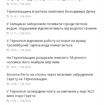
15:55 | 7.08.2026
Тернопільщина втратила захисника Володимира Дичку
15:18 | 7.08.2026
У Заліщиках заборонили поливати городи питною
водою: порушників відключатимуть від водопостачання
15:11 | 7.08.2026
У Тернополі відновили роботу котельні на вулиці
Тролейбусній: гаряча вода повертається
14:33 | 7.08.2026
На Тернопільщині розшукали зниклого 58-річного
чоловіка: його знайшли мертвим
14:01 | 7.08.2026
Екологи б’ють на сполох через можливе забруднення
Серету на Тернопільщині
13:38 | 7.08.2026
У Тернополі затвердили плату за навчання у ліцеї №21
імені Ігоря Герети
13:00 | 7.08.2026