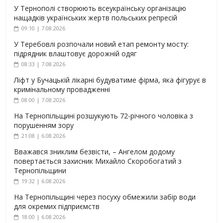
У Тернополі створюють всеукраїнську організацію
нащадків українських жертв польських репресій
09:10 | 7.08.2026
У Теребовлі розпочали новий етап ремонту мосту:
підрядник влаштовує дорожній одяг
08:33 | 7.08.2026
Ліфт у Бучацькій лікарні будуватиме фірма, яка фігурує в
кримінальному провадженні
08:00 | 7.08.2026
На Тернопільщині розшукують 72-річного чоловіка з
порушенням зору
21:08 | 6.08.2026
Вважався зниклим безвісти, – Ангелом додому
повертається захисник Михайло Скоробогатий з
Тернопільщини
19:32 | 6.08.2026
На Тернопільщині через посуху обмежили забір води
для окремих підприємств
18:00 | 6.08.2026