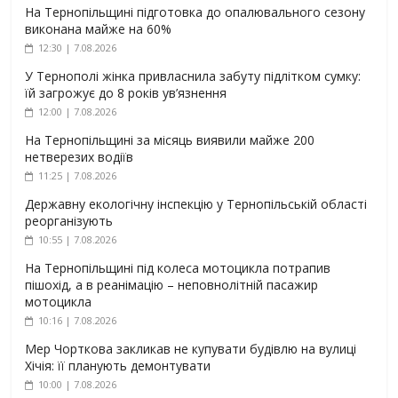
На Тернопільщині підготовка до опалювального сезону
виконана майже на 60%
12:30 | 7.08.2026
У Тернополі жінка привласнила забуту підлітком сумку:
їй загрожує до 8 років ув’язнення
12:00 | 7.08.2026
На Тернопільщині за місяць виявили майже 200
нетверезих водіїв
11:25 | 7.08.2026
Державну екологічну інспекцію у Тернопільській області
реорганізують
10:55 | 7.08.2026
На Тернопільщині під колеса мотоцикла потрапив
пішохід, а в реанімацію – неповнолітній пасажир
мотоцикла
10:16 | 7.08.2026
Мер Чорткова закликав не купувати будівлю на вулиці
Хічія: її планують демонтувати
10:00 | 7.08.2026