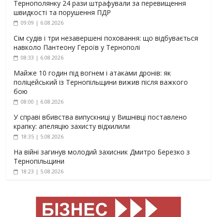
Тернополянку 24 рази штрафували за перевищення
швидкості та порушення ПДР
09:09 | 6.08.2026
Сім судів і три незавершені поховання: що відбувається
навколо Пантеону Героїв у Тернополі
08:33 | 6.08.2026
Майже 10 годин під вогнем і атаками дронів: як
поліцейський із Тернопільщини вижив після важкого
бою
08:00 | 6.08.2026
У справі вбивства випускниці у Вишнівці поставлено
крапку: апеляцію захисту відхилили
18:35 | 5.08.2026
На війні загинув молодий захисник Дмитро Березко з
Тернопільщини
18:23 | 5.08.2026