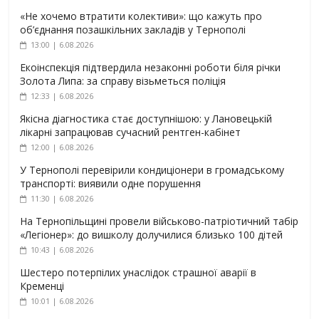
«Не хочемо втратити колективи»: що кажуть про
об’єднання позашкільних закладів у Тернополі
13:00 | 6.08.2026
Екоінспекція підтвердила незаконні роботи біля річки
Золота Липа: за справу візьметься поліція
12:33 | 6.08.2026
Якісна діагностика стає доступнішою: у Лановецькій
лікарні запрацював сучасний рентген-кабінет
12:00 | 6.08.2026
У Тернополі перевірили кондиціонери в громадському
транспорті: виявили одне порушення
11:30 | 6.08.2026
На Тернопільщині провели військово-патріотичний табір
«Легіонер»: до вишколу долучилися близько 100 дітей
10:43 | 6.08.2026
Шестеро потерпілих унаслідок страшної аварії в
Кременці
10:01 | 6.08.2026