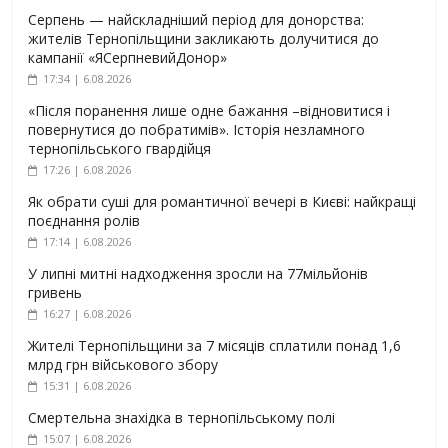
Серпень — найскладніший період для донорства:
жителів Тернопільщини закликають долучитися до
кампанії «ЯСерпневийДонор»
17:34 | 6.08.2026
«Після поранення лише одне бажання –відновитися і
повернутися до побратимів». Історія незламного
тернопільського гвардійця
17:26 | 6.08.2026
Як обрати суші для романтичної вечері в Києві: найкращі
поєднання ролів
17:14 | 6.08.2026
У липні митні надходження зросли на 77мільйонів
гривень
16:27 | 6.08.2026
Жителі Тернопільщини за 7 місяців сплатили понад 1,6
млрд грн військового збору
15:31 | 6.08.2026
Смертельна знахідка в тернопільському полі
15:07 | 6.08.2026