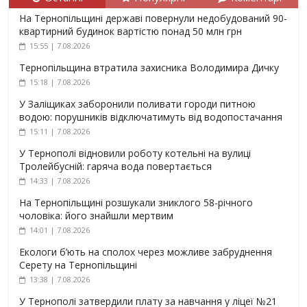
На Тернопільщині державі повернули недобудований 90-
квартирний будинок вартістю понад 50 млн грн
15:55 | 7.08.2026
Тернопільщина втратила захисника Володимира Дичку
15:18 | 7.08.2026
У Заліщиках заборонили поливати городи питною
водою: порушників відключатимуть від водопостачання
15:11 | 7.08.2026
У Тернополі відновили роботу котельні на вулиці
Тролейбусній: гаряча вода повертається
14:33 | 7.08.2026
На Тернопільщині розшукали зниклого 58-річного
чоловіка: його знайшли мертвим
14:01 | 7.08.2026
Екологи б’ють на сполох через можливе забруднення
Серету на Тернопільщині
13:38 | 7.08.2026
У Тернополі затвердили плату за навчання у ліцеї №21