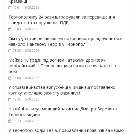
Кременці
10:01 | 6.08.2026
Тернополянку 24 рази штрафували за перевищення
швидкості та порушення ПДР
09:09 | 6.08.2026
Сім судів і три незавершені поховання: що відбувається
навколо Пантеону Героїв у Тернополі
08:33 | 6.08.2026
Майже 10 годин під вогнем і атаками дронів: як
поліцейський із Тернопільщини вижив після важкого
бою
08:00 | 6.08.2026
У справі вбивства випускниці у Вишнівці поставлено
крапку: апеляцію захисту відхилили
18:35 | 5.08.2026
На війні загинув молодий захисник Дмитро Березко з
Тернопільщини
18:23 | 5.08.2026
У Тернополі водій Tesla, позбавлений прав, сів за кермо