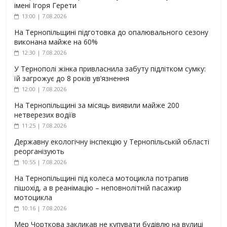
імені Ігоря Герети
13:00 | 7.08.2026
На Тернопільщині підготовка до опалювального сезону
виконана майже на 60%
12:30 | 7.08.2026
У Тернополі жінка привласнила забуту підлітком сумку:
їй загрожує до 8 років ув’язнення
12:00 | 7.08.2026
На Тернопільщині за місяць виявили майже 200
нетверезих водіїв
11:25 | 7.08.2026
Державну екологічну інспекцію у Тернопільській області
реорганізують
10:55 | 7.08.2026
На Тернопільщині під колеса мотоцикла потрапив
пішохід, а в реанімацію – неповнолітній пасажир
мотоцикла
10:16 | 7.08.2026
Мер Чорткова закликав не купувати будівлю на вулиці