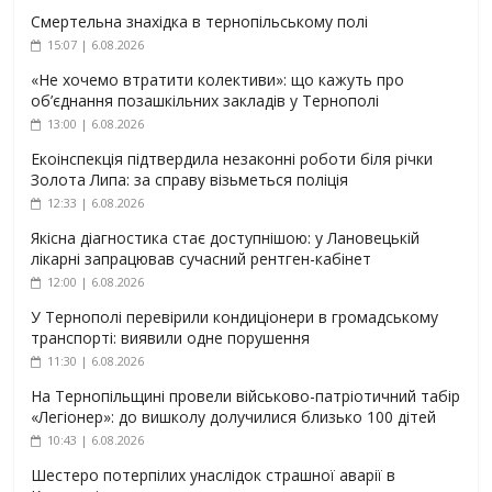
Смертельна знахідка в тернопільському полі
15:07 | 6.08.2026
«Не хочемо втратити колективи»: що кажуть про
об’єднання позашкільних закладів у Тернополі
13:00 | 6.08.2026
Екоінспекція підтвердила незаконні роботи біля річки
Золота Липа: за справу візьметься поліція
12:33 | 6.08.2026
Якісна діагностика стає доступнішою: у Лановецькій
лікарні запрацював сучасний рентген-кабінет
12:00 | 6.08.2026
У Тернополі перевірили кондиціонери в громадському
транспорті: виявили одне порушення
11:30 | 6.08.2026
На Тернопільщині провели військово-патріотичний табір
«Легіонер»: до вишколу долучилися близько 100 дітей
10:43 | 6.08.2026
Шестеро потерпілих унаслідок страшної аварії в