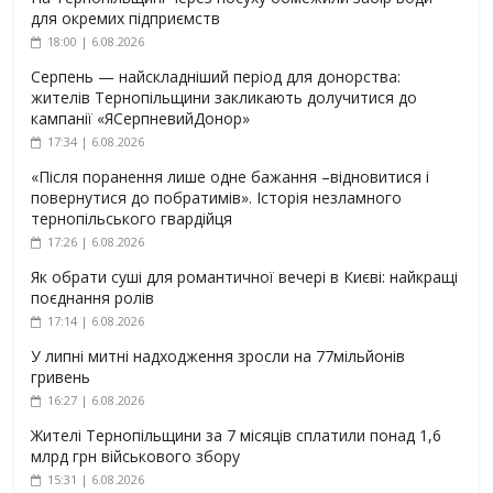
для окремих підприємств
18:00 | 6.08.2026
Серпень — найскладніший період для донорства:
жителів Тернопільщини закликають долучитися до
кампанії «ЯСерпневийДонор»
17:34 | 6.08.2026
«Після поранення лише одне бажання –відновитися і
повернутися до побратимів». Історія незламного
тернопільського гвардійця
17:26 | 6.08.2026
Як обрати суші для романтичної вечері в Києві: найкращі
поєднання ролів
17:14 | 6.08.2026
У липні митні надходження зросли на 77мільйонів
гривень
16:27 | 6.08.2026
Жителі Тернопільщини за 7 місяців сплатили понад 1,6
млрд грн військового збору
15:31 | 6.08.2026