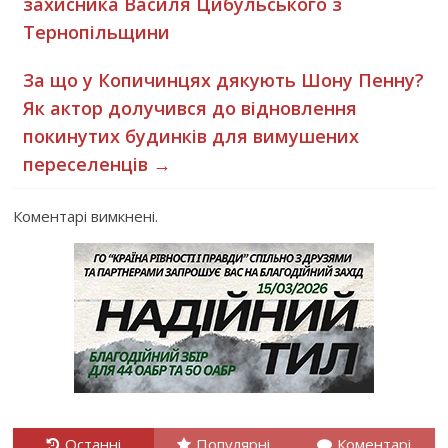
захисника Василя Цибульського з
Тернопільщини
За що у Копичинцях дякують Шону Пенну?
Як актор долучився до відновлення
покинутих будинків для вимушених
переселенців
→
Коментарі вимкнені.
Останні
Популярні
Коментарі