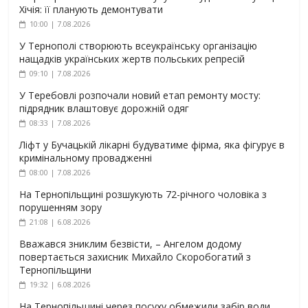
Хічія: її планують демонтувати
10:00 | 7.08.2026
У Тернополі створюють всеукраїнську організацію
нащадків українських жертв польських репресій
09:10 | 7.08.2026
У Теребовлі розпочали новий етап ремонту мосту:
підрядник влаштовує дорожній одяг
08:33 | 7.08.2026
Ліфт у Бучацькій лікарні будуватиме фірма, яка фігурує в
кримінальному провадженні
08:00 | 7.08.2026
На Тернопільщині розшукують 72-річного чоловіка з
порушенням зору
21:08 | 6.08.2026
Вважався зниклим безвісти, – Ангелом додому
повертається захисник Михайло Скоробогатий з
Тернопільщини
19:32 | 6.08.2026
На Тернопільщині через посуху обмежили забір води