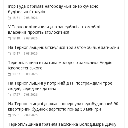
Ігор Гуда отримав нагороду «Візіонер сучасної
будівельної галузі»
18:51 | 9.08.2026
У Тернополі виявили два занедбані автомобілі:
власників просять зголоситися
18:18 | 9.08.2026
На Тернопільщині: зіткнулися три автомобілі, є загиблий
13:17 | 8.08.2026
Тернопільщина втратила молодого захисника Андрія
Іскоростенського
10:37 | 8.08.2026
На Тернопільщині у потрійній ДТП постраждали троє
людей, серед них дитина
17:27 | 7.08.2026
На Тернопільщині державі повернули недобудований 90-
квартирний будинок вартістю понад 50 млн грн
15:55 | 7.08.2026
Тернопільщина втратила захисника Володимира Дичку