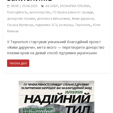
,
,
08:00 | 20.06.2025
44 ОАБР
БІОФАРМА ПЛАЗМА
,
,
,
благодійність
волонтерство
ГО Країна рівності і правди
,
,
,
донорство плазми
допомога військовим
Живи даруючи
,
,
,
,
Оксана Мулярчук
підтримка ЗСУ
розіграш
Тернопіль
Юлія
Мамчак
У Тернополі стартував унікальний благодійний проєкт
«Живи даруючи», мета якого — перетворити донорство
плазми крові на дієвий спосіб підтримки українських
Читати далі