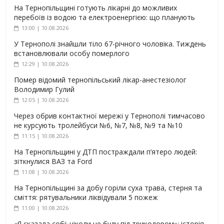
На Тернопільщині готують лікарні до можливих
перебоїв із водою та електроенергією: що планують
13:00 | 10.08.2026
У Тернополі знайшли тіло 67-річного чоловіка. Тиждень
встановлювали особу померлого
12:29 | 10.08.2026
Помер відомий тернопільський лікар-анестезіолог
Володимир Гулий
12:05 | 10.08.2026
Через обрив контактної мережі у Тернополі тимчасово
не курсують тролейбуси №6, №7, №8, №9 та №10
11:15 | 10.08.2026
На Тернопільщині у ДТП постраждали п’ятеро людей:
зіткнулися ВАЗ та Ford
11:08 | 10.08.2026
На Тернопільщині за добу горіли суха трава, стерня та
сміття: рятувальники ліквідували 5 пожеж
11:00 | 10.08.2026
«Я сказала собі: ніколи не буду під триколором»: історія