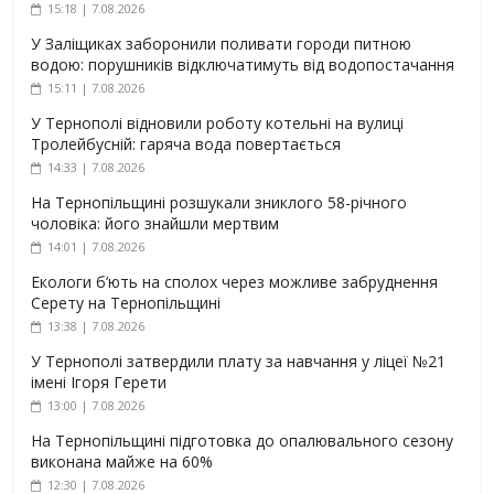
15:18 | 7.08.2026
У Заліщиках заборонили поливати городи питною
водою: порушників відключатимуть від водопостачання
15:11 | 7.08.2026
У Тернополі відновили роботу котельні на вулиці
Тролейбусній: гаряча вода повертається
14:33 | 7.08.2026
На Тернопільщині розшукали зниклого 58-річного
чоловіка: його знайшли мертвим
14:01 | 7.08.2026
Екологи б’ють на сполох через можливе забруднення
Серету на Тернопільщині
13:38 | 7.08.2026
У Тернополі затвердили плату за навчання у ліцеї №21
імені Ігоря Герети
13:00 | 7.08.2026
На Тернопільщині підготовка до опалювального сезону
виконана майже на 60%
12:30 | 7.08.2026