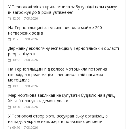
У Тернополі жінка привласнила забуту підлітком сумку:
їй загрожує до 8 років ув’язнення
12:00 | 7.08.2026
На Тернопільщині за місяць виявили майже 200
нетверезих водіїв
11:25 | 7.08.2026
Державну екологічну інспекцію у Тернопільській області
реорганізують
10:55 | 7.08.2026
На Тернопільщині під колеса мотоцикла потрапив
пішохід, а в реанімацію – неповнолітній пасажир
мотоцикла
10:16 | 7.08.2026
Мер Чорткова закликав не купувати будівлю на вулиці
Хічія: її планують демонтувати
10:00 | 7.08.2026
У Тернополі створюють всеукраїнську організацію
нащадків українських жертв польських репресій
09:10 | 7.08.2026