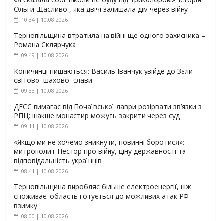
Ольги Щасливої, яка двічі залишала дім через війну
10:34 | 10.08.2026
Тернопільщина втратила на війні ще одного захисника –
Романа Склярчука
09:49 | 10.08.2026
Копичинці пишаються: Василь Іванчук увійде до Зали
світової шахової слави
09:33 | 10.08.2026
ДЕСС вимагає від Почаївської лаври розірвати зв’язки з
РПЦ: інакше монастир можуть закрити через суд
09:11 | 10.08.2026
«Якщо ми не хочемо зникнути, повинні боротися»:
митрополит Нестор про війну, ціну державності та
відповідальність українців
08:41 | 10.08.2026
Тернопільщина виробляє більше електроенергії, ніж
споживає: область готується до можливих атак РФ
взимку
08:00 | 10.08.2026