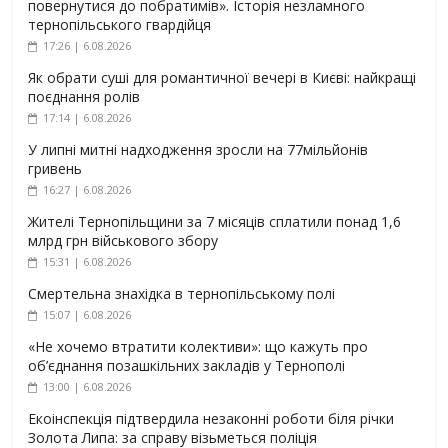
повернутися до побратимів». Історія незламного
тернопільського гвардійця
17:26 | 6.08.2026
Як обрати суші для романтичної вечері в Києві: найкращі
поєднання ролів
17:14 | 6.08.2026
У липні митні надходження зросли на 77мільйонів
гривень
16:27 | 6.08.2026
Жителі Тернопільщини за 7 місяців сплатили понад 1,6
млрд грн військового збору
15:31 | 6.08.2026
Смертельна знахідка в тернопільському полі
15:07 | 6.08.2026
«Не хочемо втратити колективи»: що кажуть про
об’єднання позашкільних закладів у Тернополі
13:00 | 6.08.2026
Екоінспекція підтвердила незаконні роботи біля річки
Золота Липа: за справу візьметься поліція