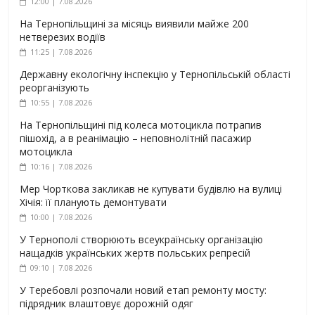
12:00 | 7.08.2026
На Тернопільщині за місяць виявили майже 200
нетверезих водіїв
11:25 | 7.08.2026
Державну екологічну інспекцію у Тернопільській області
реорганізують
10:55 | 7.08.2026
На Тернопільщині під колеса мотоцикла потрапив
пішохід, а в реанімацію – неповнолітній пасажир
мотоцикла
10:16 | 7.08.2026
Мер Чорткова закликав не купувати будівлю на вулиці
Хічія: її планують демонтувати
10:00 | 7.08.2026
У Тернополі створюють всеукраїнську організацію
нащадків українських жертв польських репресій
09:10 | 7.08.2026
У Теребовлі розпочали новий етап ремонту мосту:
підрядник влаштовує дорожній одяг