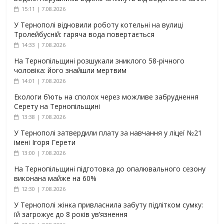
15:11 | 7.08.2026
У Тернополі відновили роботу котельні на вулиці
Тролейбусній: гаряча вода повертається
14:33 | 7.08.2026
На Тернопільщині розшукали зниклого 58-річного
чоловіка: його знайшли мертвим
14:01 | 7.08.2026
Екологи б’ють на сполох через можливе забруднення
Серету на Тернопільщині
13:38 | 7.08.2026
У Тернополі затвердили плату за навчання у ліцеї №21
імені Ігоря Герети
13:00 | 7.08.2026
На Тернопільщині підготовка до опалювального сезону
виконана майже на 60%
12:30 | 7.08.2026
У Тернополі жінка привласнила забуту підлітком сумку:
їй загрожує до 8 років ув’язнення