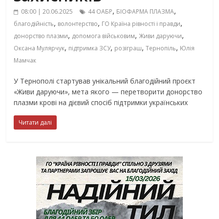
,
,
08:00 | 20.06.2025
44 ОАБР
БІОФАРМА ПЛАЗМА
,
,
,
благодійність
волонтерство
ГО Країна рівності і правди
,
,
,
донорство плазми
допомога військовим
Живи даруючи
,
,
,
,
Оксана Мулярчук
підтримка ЗСУ
розіграш
Тернопіль
Юлія
Мамчак
У Тернополі стартував унікальний благодійний проєкт
«Живи даруючи», мета якого — перетворити донорство
плазми крові на дієвий спосіб підтримки українських
Читати далі