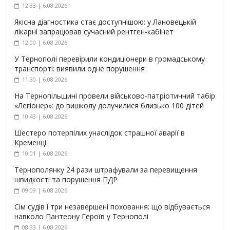
12:33 | 6.08.2026
Якісна діагностика стає доступнішою: у Лановецькій
лікарні запрацював сучасний рентген-кабінет
12:00 | 6.08.2026
У Тернополі перевірили кондиціонери в громадському
транспорті: виявили одне порушення
11:30 | 6.08.2026
На Тернопільщині провели військово-патріотичний табір
«Легіонер»: до вишколу долучилися близько 100 дітей
10:43 | 6.08.2026
Шестеро потерпілих унаслідок страшної аварії в
Кременці
10:01 | 6.08.2026
Тернополянку 24 рази штрафували за перевищення
швидкості та порушення ПДР
09:09 | 6.08.2026
Сім судів і три незавершені поховання: що відбувається
навколо Пантеону Героїв у Тернополі
08:33 | 6.08.2026