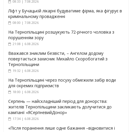
08:33 | 7.08.2026
Ліфт у Бучацькій лікарні будуватиме фірма, яка фігурує в
кримінальному провадженні
08:00 | 7.08.2026
На Тернопільщині розшукують 72-річного чоловіка з
порушенням зору
21:08 | 6.08.2026
Вважався зниклим безвісти, – Ангелом додому
повертається захисник Михайло Скоробогатий з
Тернопільщини
19:32 | 6.08.2026
На Тернопільщині через посуху обмежили забір води
для окремих підприємств
18:00 | 6.08.2026
Серпень — найскладніший період для донорства:
жителів Тернопільщини закликають долучитися до
кампанії «ЯСерпневийДонор»
17:34 | 6.08.2026
«Після поранення лише одне бажання –відновитися і