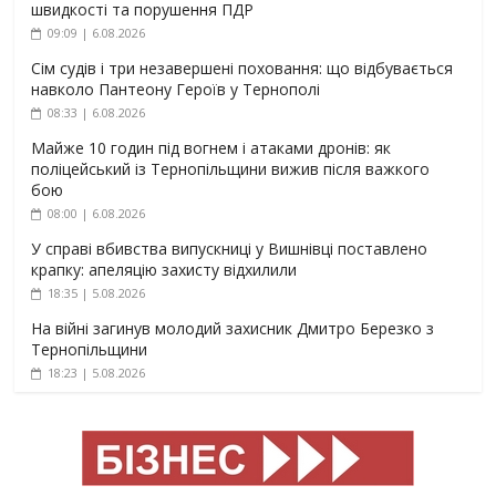
швидкості та порушення ПДР
09:09 | 6.08.2026
Сім судів і три незавершені поховання: що відбувається
навколо Пантеону Героїв у Тернополі
08:33 | 6.08.2026
Майже 10 годин під вогнем і атаками дронів: як
поліцейський із Тернопільщини вижив після важкого
бою
08:00 | 6.08.2026
У справі вбивства випускниці у Вишнівці поставлено
крапку: апеляцію захисту відхилили
18:35 | 5.08.2026
На війні загинув молодий захисник Дмитро Березко з
Тернопільщини
18:23 | 5.08.2026