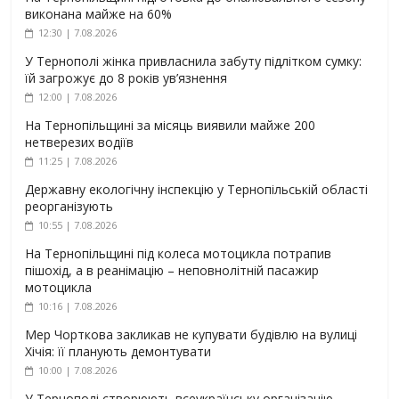
виконана майже на 60%
12:30 | 7.08.2026
У Тернополі жінка привласнила забуту підлітком сумку:
їй загрожує до 8 років ув’язнення
12:00 | 7.08.2026
На Тернопільщині за місяць виявили майже 200
нетверезих водіїв
11:25 | 7.08.2026
Державну екологічну інспекцію у Тернопільській області
реорганізують
10:55 | 7.08.2026
На Тернопільщині під колеса мотоцикла потрапив
пішохід, а в реанімацію – неповнолітній пасажир
мотоцикла
10:16 | 7.08.2026
Мер Чорткова закликав не купувати будівлю на вулиці
Хічія: її планують демонтувати
10:00 | 7.08.2026
У Тернополі створюють всеукраїнську організацію