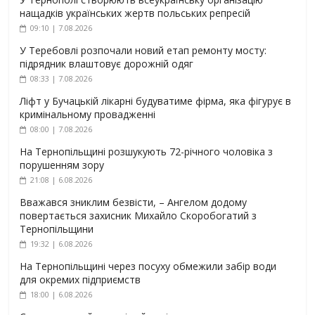
нащадків українських жертв польських репресій
09:10 | 7.08.2026
У Теребовлі розпочали новий етап ремонту мосту:
підрядник влаштовує дорожній одяг
08:33 | 7.08.2026
Ліфт у Бучацькій лікарні будуватиме фірма, яка фігурує в
кримінальному провадженні
08:00 | 7.08.2026
На Тернопільщині розшукують 72-річного чоловіка з
порушенням зору
21:08 | 6.08.2026
Вважався зниклим безвісти, – Ангелом додому
повертається захисник Михайло Скоробогатий з
Тернопільщини
19:32 | 6.08.2026
На Тернопільщині через посуху обмежили забір води
для окремих підприємств
18:00 | 6.08.2026