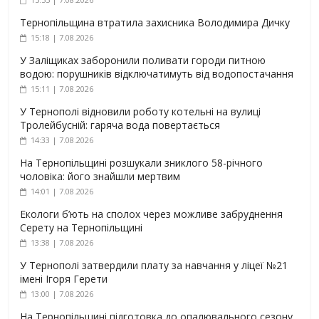
Тернопільщина втратила захисника Володимира Дичку
15:18 | 7.08.2026
У Заліщиках заборонили поливати городи питною
водою: порушників відключатимуть від водопостачання
15:11 | 7.08.2026
У Тернополі відновили роботу котельні на вулиці
Тролейбусній: гаряча вода повертається
14:33 | 7.08.2026
На Тернопільщині розшукали зниклого 58-річного
чоловіка: його знайшли мертвим
14:01 | 7.08.2026
Екологи б’ють на сполох через можливе забруднення
Серету на Тернопільщині
13:38 | 7.08.2026
У Тернополі затвердили плату за навчання у ліцеї №21
імені Ігоря Герети
13:00 | 7.08.2026
На Тернопільщині підготовка до опалювального сезону