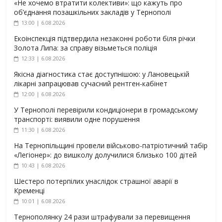
«Не хочемо втратити колективи»: що кажуть про
об’єднання позашкільних закладів у Тернополі
13:00 | 6.08.2026
Екоінспекція підтвердила незаконні роботи біля річки
Золота Липа: за справу візьметься поліція
12:33 | 6.08.2026
Якісна діагностика стає доступнішою: у Лановецькій
лікарні запрацював сучасний рентген-кабінет
12:00 | 6.08.2026
У Тернополі перевірили кондиціонери в громадському
транспорті: виявили одне порушення
11:30 | 6.08.2026
На Тернопільщині провели військово-патріотичний табір
«Легіонер»: до вишколу долучилися близько 100 дітей
10:43 | 6.08.2026
Шестеро потерпілих унаслідок страшної аварії в
Кременці
10:01 | 6.08.2026
Тернополянку 24 рази штрафували за перевищення