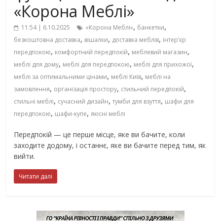
«Корона Меблі»
,
,
11:54 | 6.10.2025
«Корона Меблі»
банкетки
,
,
,
безкоштовна доставка
вішалки
доставка меблів
інтер’єр
,
,
,
передпокою
комфортний передпокій
меблевий магазин
,
,
,
меблі для дому
меблі для передпокою
меблі для прихожої
,
,
меблі за оптимальними цінами
меблі Київ
меблі на
,
,
,
замовлення
організація простору
стильний передпокій
,
,
,
стильні меблі
сучасний дизайн
тумби для взуття
шафи для
,
,
передпокою
шафи-купе
якісні меблі
Передпокій — це перше місце, яке ви бачите, коли
заходите додому, і останнє, яке ви бачите перед тим, як
вийти.
Читати далі