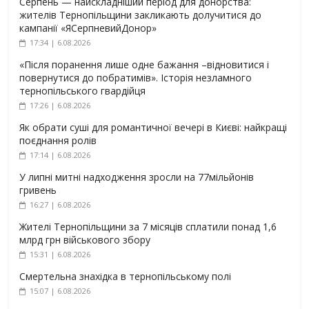
Серпень — найскладніший період для донорства:
жителів Тернопільщини закликають долучитися до
кампанії «ЯСерпневийДонор»
17:34 | 6.08.2026
«Після поранення лише одне бажання –відновитися і
повернутися до побратимів». Історія незламного
тернопільського гвардійця
17:26 | 6.08.2026
Як обрати суші для романтичної вечері в Києві: найкращі
поєднання ролів
17:14 | 6.08.2026
У липні митні надходження зросли на 77мільйонів
гривень
16:27 | 6.08.2026
Жителі Тернопільщини за 7 місяців сплатили понад 1,6
млрд грн військового збору
15:31 | 6.08.2026
Смертельна знахідка в тернопільському полі
15:07 | 6.08.2026