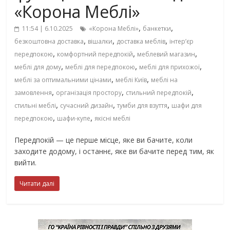
«Корона Меблі»
,
,
11:54 | 6.10.2025
«Корона Меблі»
банкетки
,
,
,
безкоштовна доставка
вішалки
доставка меблів
інтер’єр
,
,
,
передпокою
комфортний передпокій
меблевий магазин
,
,
,
меблі для дому
меблі для передпокою
меблі для прихожої
,
,
меблі за оптимальними цінами
меблі Київ
меблі на
,
,
,
замовлення
організація простору
стильний передпокій
,
,
,
стильні меблі
сучасний дизайн
тумби для взуття
шафи для
,
,
передпокою
шафи-купе
якісні меблі
Передпокій — це перше місце, яке ви бачите, коли
заходите додому, і останнє, яке ви бачите перед тим, як
вийти.
Читати далі