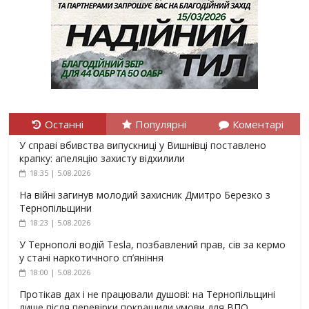
Останні
Популярні
Коментарі
У справі вбивства випускниці у Вишнівці поставлено
крапку: апеляцію захисту відхилили
18:35 | 5.08.2026
На війні загинув молодий захисник Дмитро Березко з
Тернопільщини
18:23 | 5.08.2026
У Тернополі водій Tesla, позбавлений прав, сів за кермо
у стані наркотичного сп’яніння
18:00 | 5.08.2026
Протікав дах і не працювали душові: на Тернопільщині
лише після перевірки покращили умови для ВПО