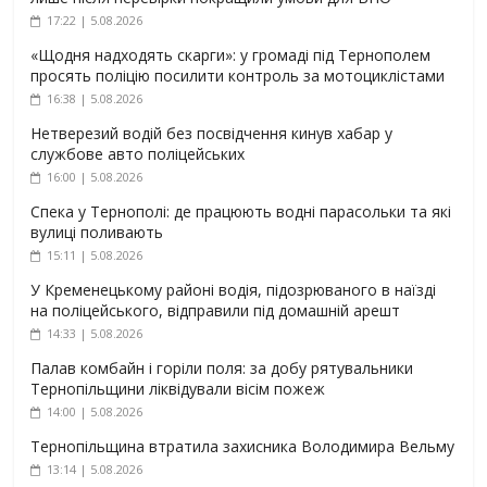
17:22 | 5.08.2026
«Щодня надходять скарги»: у громаді під Тернополем
просять поліцію посилити контроль за мотоциклістами
16:38 | 5.08.2026
Нетверезий водій без посвідчення кинув хабар у
службове авто поліцейських
16:00 | 5.08.2026
Спека у Тернополі: де працюють водні парасольки та які
вулиці поливають
15:11 | 5.08.2026
У Кременецькому районі водія, підозрюваного в наїзді
на поліцейського, відправили під домашній арешт
14:33 | 5.08.2026
Палав комбайн і горіли поля: за добу рятувальники
Тернопільщини ліквідували вісім пожеж
14:00 | 5.08.2026
Тернопільщина втратила захисника Володимира Вельму
13:14 | 5.08.2026