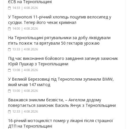
ЄСВ на Тернопільщині
14:33 | 4.08.2026
У Тернополі 11-річний хлопець поцупив велосипед у
сусідки. Тепер його чекає кримінал
14:00 | 4.08.2026
На Тернопільщині рятувальники за добу ліквідували
п’ять пожеж та врятували 50 гектарів урожаю
13:33 | 4.08.2026
Під час виконання бойового завдання загинув захисник
Юрій Пушкар з Тернопільщини
13:08 | 4.08.2026
У Великій Березовиці під Тернополем зупинили BMW,
який мчав 147 км/год
13:00 | 4.08.2026
Вважався зниклим безвісти, – Ангелом додому
повертається захисник Василь Янчук з Тернопільщини
12:33 | 4.08.2026
16-річний мотоцикліст помер у лікарні після страшної
ДТП на Тернопільщині