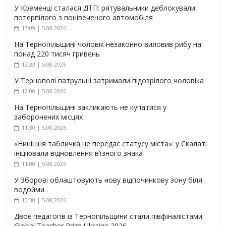
У Кременці сталася ДТП: рятувальники деблокували
потерпілого з понівеченого автомобіля
13:09 | 5.08.2026
На Тернопільщині чоловік незаконно виловив рибу на
понад 220 тисяч гривень
12:33 | 5.08.2026
У Тернополі патрульні затримали підозрілого чоловіка
12:00 | 5.08.2026
На Тернопільщині закликають не купатися у
заборонених місцях
11:30 | 5.08.2026
«Нинішня табличка не передає статусу міста»: у Скалаті
ініціювали відновлення в’їзного знака
11:00 | 5.08.2026
У Зборові облаштовують нову відпочинкову зону біля
водойми
10:30 | 5.08.2026
Двоє педагогів із Тернопільщини стали півфіналістами
Global Teacher Prize Ukraine 2026