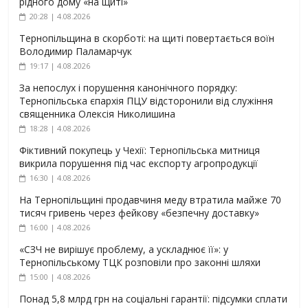
рідного дому «на щиті»
20:28 | 4.08.2026
Тернопільщина в скорботі: на щиті повертається воїн
Володимир Паламарчук
19:17 | 4.08.2026
За непослух і порушення канонічного порядку:
Тернопільська єпархія ПЦУ відсторонили від служіння
священника Олексія Николишина
18:28 | 4.08.2026
Фіктивний покупець у Чехії: Тернопільська митниця
викрила порушення під час експорту агропродукції
16:30 | 4.08.2026
На Тернопільщині продавчиня меду втратила майже 70
тисяч гривень через фейкову «безпечну доставку»
16:00 | 4.08.2026
«СЗЧ не вирішує проблему, а ускладнює її»: у
Тернопільському ТЦК розповіли про законні шляхи
15:00 | 4.08.2026
Понад 5,8 млрд грн на соціальні гарантії: підсумки сплати