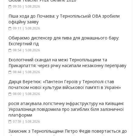
09:55 | 5.08.2026
Піша хода до Почаєва: у Тернопільській ОВА зробили
офіційну заяву
09:11 | 5.08.2026
Обираємо диспенсер для пива для домашнього бару:
Експертний гід
08:54 | 5.08.2026
Екологічний скандал на межі Тернопільщини та
Прикарпаття: через річку насипали незаконну переправу
08:44 | 5.08.2026
Дарця Веретюк: «Пантеон Героїв у Тернополі став
початком нової культури військової пам’яті в Україні»
08:00 | 5.08.2026
росія атакувала логістичну інфраструктуру на Київщині:
Укрзалізниця повідомила про загиблих біля залізничної
платформи
07:59 | 5.08.2026
Захисник з Тернопільщини Петро Федів повертається до