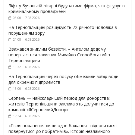
Ліфт у Бучацькій лікарні будуватиме фірма, яка фігурує в
кримінальному провадженні
08:00 | 7.08.2026
На Тернопільщині розшукують 72-річного чоловіка з
порушенням зору
21:08 | 6.08.2026
Вважався зниклим безвісти, – Ангелом додому
повертається захисник Михайло Скоробогатий з
Тернопільщини
19:32 | 6.08.2026
На Тернопільщині через посуху обмежили забір води
для окремих підприємств
18:00 | 6.08.2026
Серпень — найскладніший період для донорства:
жителів Тернопільщини закликають долучитися до
кампанії «ЯСерпневийДонор»
17:34 | 6.08.2026
«Після поранення лише одне бажання –відновитися і
повернутися до побратимів». Історія незламного