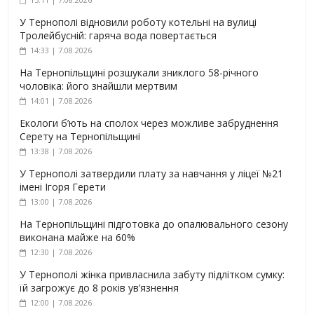
У Тернополі відновили роботу котельні на вулиці
Тролейбусній: гаряча вода повертається
14:33 | 7.08.2026
На Тернопільщині розшукали зниклого 58-річного
чоловіка: його знайшли мертвим
14:01 | 7.08.2026
Екологи б’ють на сполох через можливе забруднення
Серету на Тернопільщині
13:38 | 7.08.2026
У Тернополі затвердили плату за навчання у ліцеї №21
імені Ігоря Герети
13:00 | 7.08.2026
На Тернопільщині підготовка до опалювального сезону
виконана майже на 60%
12:30 | 7.08.2026
У Тернополі жінка привласнила забуту підлітком сумку:
їй загрожує до 8 років ув’язнення
12:00 | 7.08.2026