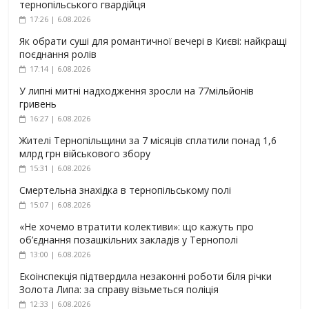
тернопільського гвардійця
17:26 | 6.08.2026
Як обрати суші для романтичної вечері в Києві: найкращі
поєднання ролів
17:14 | 6.08.2026
У липні митні надходження зросли на 77мільйонів
гривень
16:27 | 6.08.2026
Жителі Тернопільщини за 7 місяців сплатили понад 1,6
млрд грн військового збору
15:31 | 6.08.2026
Смертельна знахідка в тернопільському полі
15:07 | 6.08.2026
«Не хочемо втратити колективи»: що кажуть про
об’єднання позашкільних закладів у Тернополі
13:00 | 6.08.2026
Екоінспекція підтвердила незаконні роботи біля річки
Золота Липа: за справу візьметься поліція
12:33 | 6.08.2026