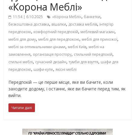
«Корона Меблі»
,
,
11:54 | 6.10.2025
«Корона Меблі»
банкетки
,
,
,
безкоштовна доставка
вішалки
доставка меблів
інтер’єр
,
,
,
передпокою
комфортний передпокій
меблевий магазин
,
,
,
меблі для дому
меблі для передпокою
меблі для прихожої
,
,
меблі за оптимальними цінами
меблі Київ
меблі на
,
,
,
замовлення
організація простору
стильний передпокій
,
,
,
стильні меблі
сучасний дизайн
тумби для взуття
шафи для
,
,
передпокою
шафи-купе
якісні меблі
Передпокій — це перше місце, яке ви бачите, коли
заходите додому, і останнє, яке ви бачите перед тим, як
вийти.
Читати далі