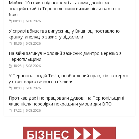
Майже 10 годин під вогнем і атаками дронів: як
поліцейський із Тернопільщини вижив після важкого
бою
08:00 | 6.08.2026
У справі вбивства випускниці у Вишнівці поставлено
крапку: апеляцію захисту відхилили
18:35 | 5.08.2026
На війні загинув молодий захисник Дмитро Березко з
Тернопільщини
18:23 | 5.08.2026
У Тернополі водій Tesla, позбавлений прав, сів за кермо
у стані наркотичного сп’яніння
18:00 | 5.08.2026
Протікав дах і не працювали душові: на Тернопільщині
лише після перевірки покращили умови для ВПО
17:22 | 5.08.2026