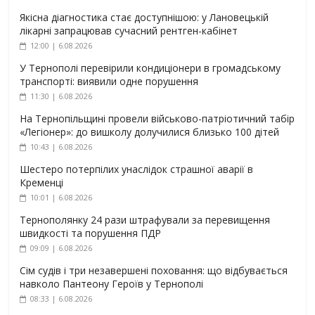
Якісна діагностика стає доступнішою: у Лановецькій
лікарні запрацював сучасний рентген-кабінет
12:00 | 6.08.2026
У Тернополі перевірили кондиціонери в громадському
транспорті: виявили одне порушення
11:30 | 6.08.2026
На Тернопільщині провели військово-патріотичний табір
«Легіонер»: до вишколу долучилися близько 100 дітей
10:43 | 6.08.2026
Шестеро потерпілих унаслідок страшної аварії в
Кременці
10:01 | 6.08.2026
Тернополянку 24 рази штрафували за перевищення
швидкості та порушення ПДР
09:09 | 6.08.2026
Сім судів і три незавершені поховання: що відбувається
навколо Пантеону Героїв у Тернополі
08:33 | 6.08.2026