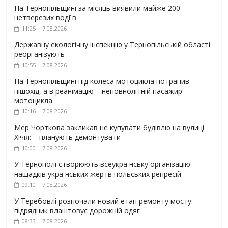
На Тернопільщині за місяць виявили майже 200
нетверезих водіїв
11:25 | 7.08.2026
Державну екологічну інспекцію у Тернопільській області
реорганізують
10:55 | 7.08.2026
На Тернопільщині під колеса мотоцикла потрапив
пішохід, а в реанімацію – неповнолітній пасажир
мотоцикла
10:16 | 7.08.2026
Мер Чорткова закликав не купувати будівлю на вулиці
Хічія: її планують демонтувати
10:00 | 7.08.2026
У Тернополі створюють всеукраїнську організацію
нащадків українських жертв польських репресій
09:10 | 7.08.2026
У Теребовлі розпочали новий етап ремонту мосту:
підрядник влаштовує дорожній одяг
08:33 | 7.08.2026