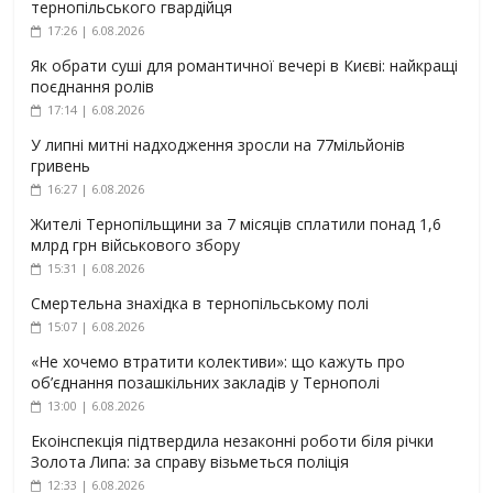
тернопільського гвардійця
17:26 | 6.08.2026
Як обрати суші для романтичної вечері в Києві: найкращі
поєднання ролів
17:14 | 6.08.2026
У липні митні надходження зросли на 77мільйонів
гривень
16:27 | 6.08.2026
Жителі Тернопільщини за 7 місяців сплатили понад 1,6
млрд грн військового збору
15:31 | 6.08.2026
Смертельна знахідка в тернопільському полі
15:07 | 6.08.2026
«Не хочемо втратити колективи»: що кажуть про
об’єднання позашкільних закладів у Тернополі
13:00 | 6.08.2026
Екоінспекція підтвердила незаконні роботи біля річки
Золота Липа: за справу візьметься поліція
12:33 | 6.08.2026