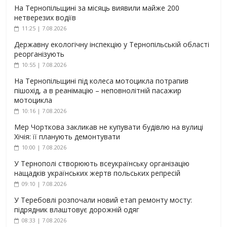
На Тернопільщині за місяць виявили майже 200
нетверезих водіїв
11:25 | 7.08.2026
Державну екологічну інспекцію у Тернопільській області
реорганізують
10:55 | 7.08.2026
На Тернопільщині під колеса мотоцикла потрапив
пішохід, а в реанімацію – неповнолітній пасажир
мотоцикла
10:16 | 7.08.2026
Мер Чорткова закликав не купувати будівлю на вулиці
Хічія: її планують демонтувати
10:00 | 7.08.2026
У Тернополі створюють всеукраїнську організацію
нащадків українських жертв польських репресій
09:10 | 7.08.2026
У Теребовлі розпочали новий етап ремонту мосту:
підрядник влаштовує дорожній одяг
08:33 | 7.08.2026