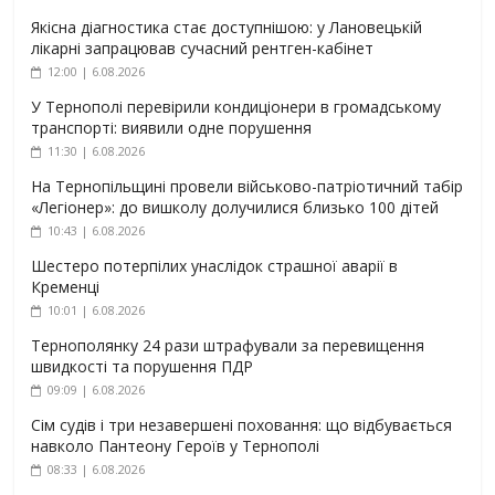
Якісна діагностика стає доступнішою: у Лановецькій
лікарні запрацював сучасний рентген-кабінет
12:00 | 6.08.2026
У Тернополі перевірили кондиціонери в громадському
транспорті: виявили одне порушення
11:30 | 6.08.2026
На Тернопільщині провели військово-патріотичний табір
«Легіонер»: до вишколу долучилися близько 100 дітей
10:43 | 6.08.2026
Шестеро потерпілих унаслідок страшної аварії в
Кременці
10:01 | 6.08.2026
Тернополянку 24 рази штрафували за перевищення
швидкості та порушення ПДР
09:09 | 6.08.2026
Сім судів і три незавершені поховання: що відбувається
навколо Пантеону Героїв у Тернополі
08:33 | 6.08.2026