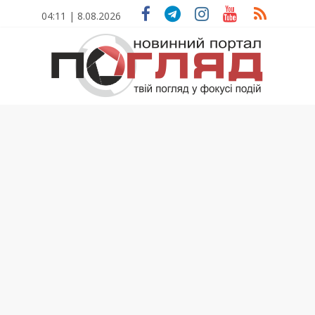
Skip
04:11 | 8.08.2026
to
content
ПОГЛЯД
Новини
Тернополя.
Тернопільські
новини
та
події