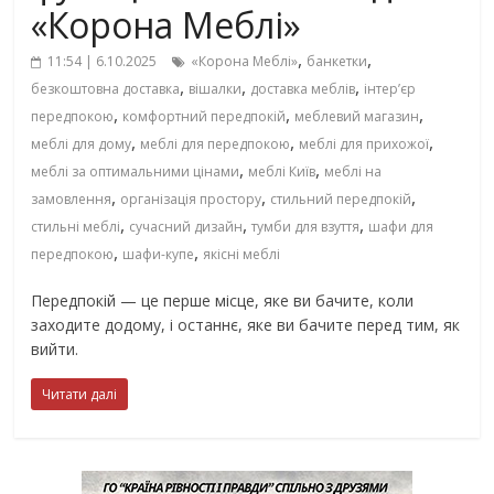
«Корона Меблі»
,
,
11:54 | 6.10.2025
«Корона Меблі»
банкетки
,
,
,
безкоштовна доставка
вішалки
доставка меблів
інтер’єр
,
,
,
передпокою
комфортний передпокій
меблевий магазин
,
,
,
меблі для дому
меблі для передпокою
меблі для прихожої
,
,
меблі за оптимальними цінами
меблі Київ
меблі на
,
,
,
замовлення
організація простору
стильний передпокій
,
,
,
стильні меблі
сучасний дизайн
тумби для взуття
шафи для
,
,
передпокою
шафи-купе
якісні меблі
Передпокій — це перше місце, яке ви бачите, коли
заходите додому, і останнє, яке ви бачите перед тим, як
вийти.
Читати далі