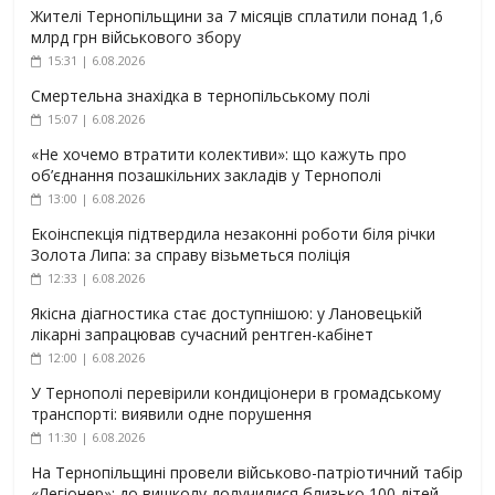
Жителі Тернопільщини за 7 місяців сплатили понад 1,6
млрд грн військового збору
15:31 | 6.08.2026
Смертельна знахідка в тернопільському полі
15:07 | 6.08.2026
«Не хочемо втратити колективи»: що кажуть про
об’єднання позашкільних закладів у Тернополі
13:00 | 6.08.2026
Екоінспекція підтвердила незаконні роботи біля річки
Золота Липа: за справу візьметься поліція
12:33 | 6.08.2026
Якісна діагностика стає доступнішою: у Лановецькій
лікарні запрацював сучасний рентген-кабінет
12:00 | 6.08.2026
У Тернополі перевірили кондиціонери в громадському
транспорті: виявили одне порушення
11:30 | 6.08.2026
На Тернопільщині провели військово-патріотичний табір
«Легіонер»: до вишколу долучилися близько 100 дітей