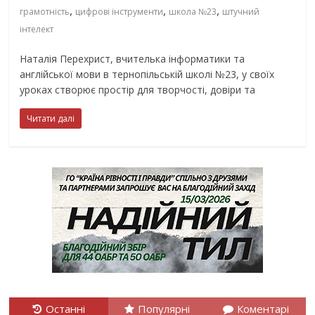
,
,
,
грамотність
цифрові інструменти
школа №23
штучний
інтелект
Наталія Перехрист, вчителька інформатики та
англійської мови в тернопільській школі №23, у своїх
уроках створює простір для творчості, довіри та
Читати далі
Останні
Популярні
Коментарі