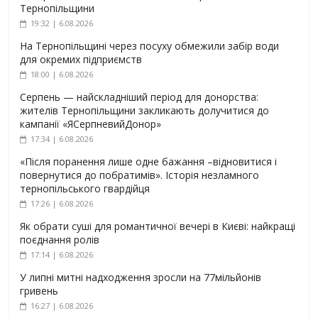
Тернопільщини
19:32 | 6.08.2026
На Тернопільщині через посуху обмежили забір води
для окремих підприємств
18:00 | 6.08.2026
Серпень — найскладніший період для донорства:
жителів Тернопільщини закликають долучитися до
кампанії «ЯСерпневийДонор»
17:34 | 6.08.2026
«Після поранення лише одне бажання –відновитися і
повернутися до побратимів». Історія незламного
тернопільського гвардійця
17:26 | 6.08.2026
Як обрати суші для романтичної вечері в Києві: найкращі
поєднання ролів
17:14 | 6.08.2026
У липні митні надходження зросли на 77мільйонів
гривень
16:27 | 6.08.2026