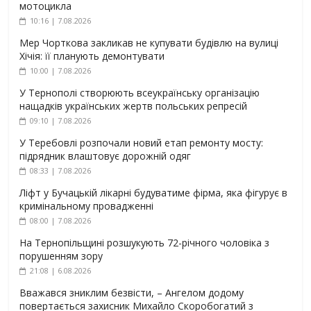
мотоцикла
10:16 | 7.08.2026
Мер Чорткова закликав не купувати будівлю на вулиці
Хічія: її планують демонтувати
10:00 | 7.08.2026
У Тернополі створюють всеукраїнську організацію
нащадків українських жертв польських репресій
09:10 | 7.08.2026
У Теребовлі розпочали новий етап ремонту мосту:
підрядник влаштовує дорожній одяг
08:33 | 7.08.2026
Ліфт у Бучацькій лікарні будуватиме фірма, яка фігурує в
кримінальному провадженні
08:00 | 7.08.2026
На Тернопільщині розшукують 72-річного чоловіка з
порушенням зору
21:08 | 6.08.2026
Вважався зниклим безвісти, – Ангелом додому
повертається захисник Михайло Скоробогатий з