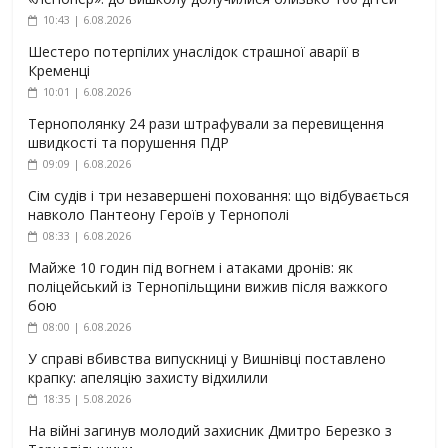
10:43 | 6.08.2026
Шестеро потерпілих унаслідок страшної аварії в
Кременці
10:01 | 6.08.2026
Тернополянку 24 рази штрафували за перевищення
швидкості та порушення ПДР
09:09 | 6.08.2026
Сім судів і три незавершені поховання: що відбувається
навколо Пантеону Героїв у Тернополі
08:33 | 6.08.2026
Майже 10 годин під вогнем і атаками дронів: як
поліцейський із Тернопільщини вижив після важкого
бою
08:00 | 6.08.2026
У справі вбивства випускниці у Вишнівці поставлено
крапку: апеляцію захисту відхилили
18:35 | 5.08.2026
На війні загинув молодий захисник Дмитро Березко з