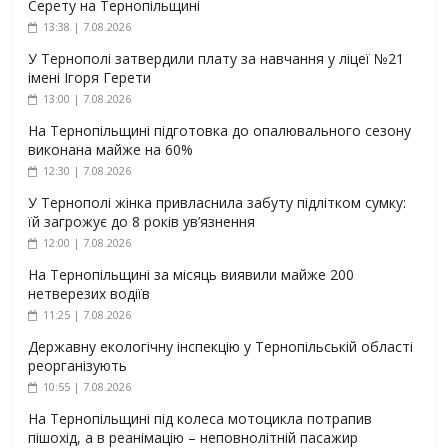
Серету на Тернопільщині
13:38 | 7.08.2026
У Тернополі затвердили плату за навчання у ліцеї №21
імені Ігоря Герети
13:00 | 7.08.2026
На Тернопільщині підготовка до опалювального сезону
виконана майже на 60%
12:30 | 7.08.2026
У Тернополі жінка привласнила забуту підлітком сумку:
їй загрожує до 8 років ув’язнення
12:00 | 7.08.2026
На Тернопільщині за місяць виявили майже 200
нетверезих водіїв
11:25 | 7.08.2026
Державну екологічну інспекцію у Тернопільській області
реорганізують
10:55 | 7.08.2026
На Тернопільщині під колеса мотоцикла потрапив
пішохід, а в реанімацію – неповнолітній пасажир