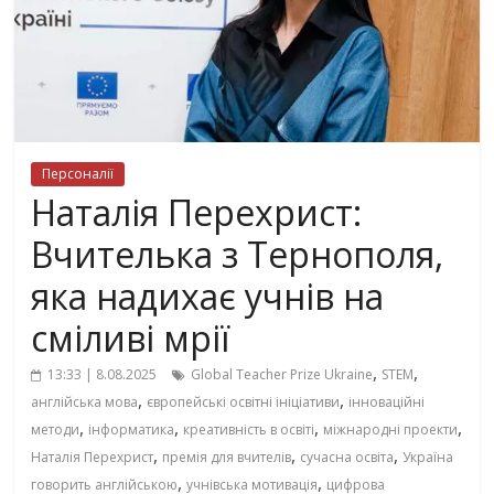
Персоналії
Наталія Перехрист:
Вчителька з Тернополя,
яка надихає учнів на
сміливі мрії
,
,
13:33 | 8.08.2025
Global Teacher Prize Ukraine
STEM
,
,
англійська мова
європейські освітні ініціативи
інноваційні
,
,
,
,
методи
інформатика
креативність в освіті
міжнародні проекти
,
,
,
Наталія Перехрист
премія для вчителів
сучасна освіта
Україна
,
,
говорить англійською
учнівська мотивація
цифрова