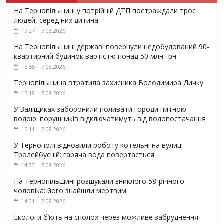
На Тернопільщині у потрійній ДТП постраждали троє
людей, серед них дитина
17:27 | 7.08.2026
На Тернопільщині державі повернули недобудований 90-
квартирний будинок вартістю понад 50 млн грн
15:55 | 7.08.2026
Тернопільщина втратила захисника Володимира Дичку
15:18 | 7.08.2026
У Заліщиках заборонили поливати городи питною
водою: порушників відключатимуть від водопостачання
15:11 | 7.08.2026
У Тернополі відновили роботу котельні на вулиці
Тролейбусній: гаряча вода повертається
14:33 | 7.08.2026
На Тернопільщині розшукали зниклого 58-річного
чоловіка: його знайшли мертвим
14:01 | 7.08.2026
Екологи б’ють на сполох через можливе забруднення