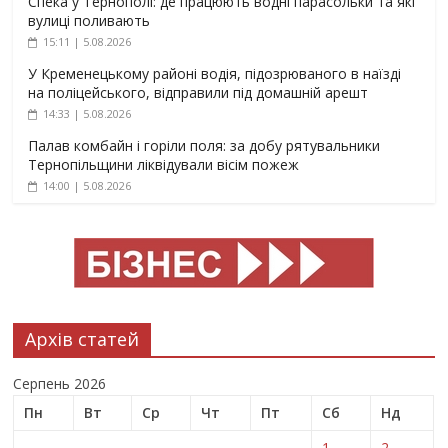
Спека у Тернополі: де працюють водні парасольки та які
вулиці поливають
15:11 | 5.08.2026
У Кременецькому районі водія, підозрюваного в наїзді
на поліцейського, відправили під домашній арешт
14:33 | 5.08.2026
Палав комбайн і горіли поля: за добу рятувальники
Тернопільщини ліквідували вісім пожеж
14:00 | 5.08.2026
Архів статей
Серпень 2026
Пн
Вт
Ср
Чт
Пт
Сб
Нд
1
2