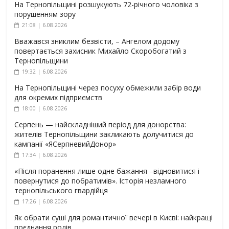
На Тернопільщині розшукують 72-річного чоловіка з
порушенням зору
21:08 | 6.08.2026
Вважався зниклим безвісти, – Ангелом додому
повертається захисник Михайло Скоробогатий з
Тернопільщини
19:32 | 6.08.2026
На Тернопільщині через посуху обмежили забір води
для окремих підприємств
18:00 | 6.08.2026
Серпень — найскладніший період для донорства:
жителів Тернопільщини закликають долучитися до
кампанії «ЯСерпневийДонор»
17:34 | 6.08.2026
«Після поранення лише одне бажання –відновитися і
повернутися до побратимів». Історія незламного
тернопільського гвардійця
17:26 | 6.08.2026
Як обрати суші для романтичної вечері в Києві: найкращі
поєднання ролів