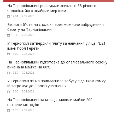
На Тернопільщині розшукали зниклого 58-річного
чоловіка: його знайшли мертвим
14:01 | 7.08.2026
Екологи б’ють на сполох через можливе забруднення
Серету на Тернопільщині
13:38 | 7.08.2026
У Тернополі затвердили плату за навчання у ліцеї №21
імені Ігоря Герети
13:00 | 7.08.2026
На Тернопільщині підготовка до опалювального сезону
виконана майже на 60%
12:30 | 7.08.2026
У Тернополі жінка привласнила забуту підлітком сумку:
їй загрожує до 8 років ув’язнення
12:00 | 7.08.2026
На Тернопільщині за місяць виявили майже 200
нетверезих водіїв
11:25 | 7.08.2026