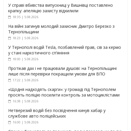
У справі вбивства випускниці у Вишнівці поставлено
крапку: апеляцію захисту відхилили
18:35 | 5.08.2026
На війні загинув молодий захисник Дмитро Березко з
Тернопільщини
18:23 | 5.08.2026
У Тернополі водій Tesla, позбавлений прав, сів за кермо
у стані наркотичного сп’яніння
18:00 | 5.08.2026
Протікав дах і не працювали душові: на Тернопільщині
лише після перевірки покращили умови для ВПО
17:22 | 5.08.2026
«Щодня надходять скарги»: у громаді під Тернополем
просять поліцію посилити контроль за мотоциклістами
16:38 | 5.08.2026
Нетверезий водій без посвідчення кинув хабар у
службове авто поліцейських
16:00 | 5.08.2026