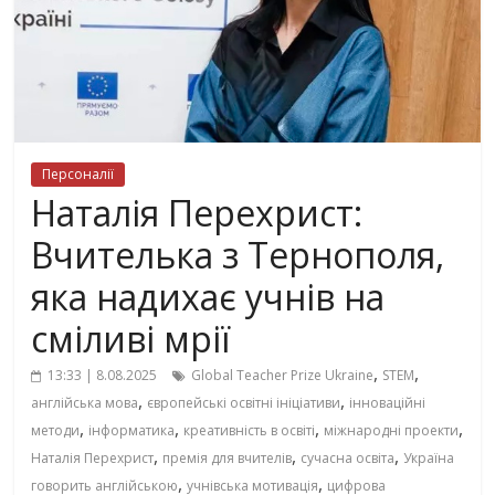
Персоналії
Наталія Перехрист:
Вчителька з Тернополя,
яка надихає учнів на
сміливі мрії
,
,
13:33 | 8.08.2025
Global Teacher Prize Ukraine
STEM
,
,
англійська мова
європейські освітні ініціативи
інноваційні
,
,
,
,
методи
інформатика
креативність в освіті
міжнародні проекти
,
,
,
Наталія Перехрист
премія для вчителів
сучасна освіта
Україна
,
,
говорить англійською
учнівська мотивація
цифрова