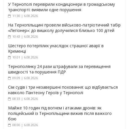
У Тернополі перевірили кондиціонери в громадському
транспорті: виявили одне порушення
11:30 | 6.08.2026
На Тернопільщині провели військово-патріотичний табір
«Легіонер»: до вишколу долучилися близько 100 дітей
10:43 | 6.08.2026
Шестеро потерпілих унаслідок страшної аварії в
Кременці
10:01 | 6.08.2026
Тернополянку 24 рази штрафували за перевищення
швидкості та порушення ПДР
09:09 | 6.08.2026
Сім судів і три незавершені поховання: що відбувається
навколо Пантеону Героїв у Тернополі
08:33 | 6.08.2026
Майже 10 годин під вогнем і атаками дронів: як
поліцейський із Тернопільщини вижив після важкого
бою
08:00 | 6.08.2026