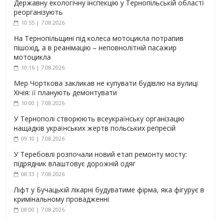
Державну екологічну інспекцію у Тернопільській області
реорганізують
10:55 | 7.08.2026
На Тернопільщині під колеса мотоцикла потрапив
пішохід, а в реанімацію – неповнолітній пасажир
мотоцикла
10:16 | 7.08.2026
Мер Чорткова закликав не купувати будівлю на вулиці
Хічія: її планують демонтувати
10:00 | 7.08.2026
У Тернополі створюють всеукраїнську організацію
нащадків українських жертв польських репресій
09:10 | 7.08.2026
У Теребовлі розпочали новий етап ремонту мосту:
підрядник влаштовує дорожній одяг
08:33 | 7.08.2026
Ліфт у Бучацькій лікарні будуватиме фірма, яка фігурує в
кримінальному провадженні
08:00 | 7.08.2026