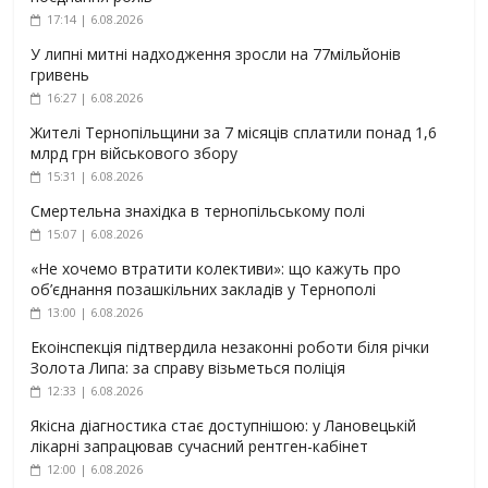
17:14 | 6.08.2026
У липні митні надходження зросли на 77мільйонів
гривень
16:27 | 6.08.2026
Жителі Тернопільщини за 7 місяців сплатили понад 1,6
млрд грн військового збору
15:31 | 6.08.2026
Смертельна знахідка в тернопільському полі
15:07 | 6.08.2026
«Не хочемо втратити колективи»: що кажуть про
об’єднання позашкільних закладів у Тернополі
13:00 | 6.08.2026
Екоінспекція підтвердила незаконні роботи біля річки
Золота Липа: за справу візьметься поліція
12:33 | 6.08.2026
Якісна діагностика стає доступнішою: у Лановецькій
лікарні запрацював сучасний рентген-кабінет
12:00 | 6.08.2026