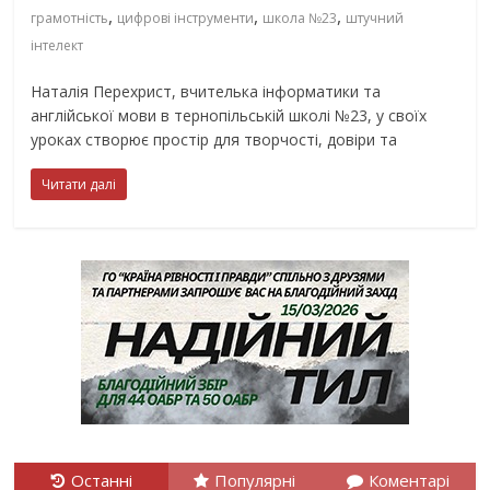
,
,
,
грамотність
цифрові інструменти
школа №23
штучний
інтелект
Наталія Перехрист, вчителька інформатики та
англійської мови в тернопільській школі №23, у своїх
уроках створює простір для творчості, довіри та
Читати далі
Останні
Популярні
Коментарі