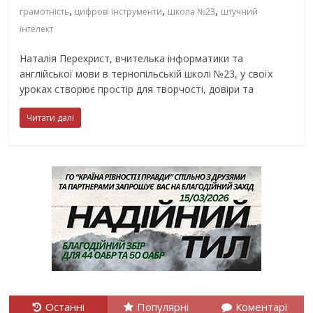
,
,
,
грамотність
цифрові інструменти
школа №23
штучний
інтелект
Наталія Перехрист, вчителька інформатики та
англійської мови в тернопільській школі №23, у своїх
уроках створює простір для творчості, довіри та
Читати далі
Останні
Популярні
Коментарі