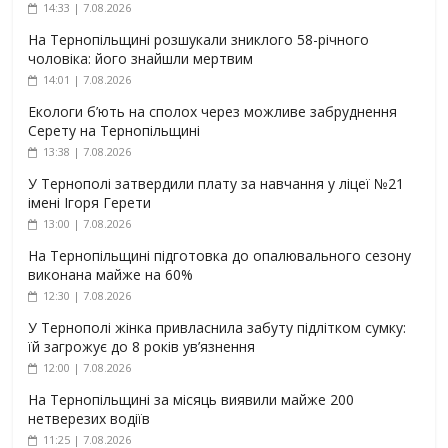
14:33 | 7.08.2026
На Тернопільщині розшукали зниклого 58-річного
чоловіка: його знайшли мертвим
14:01 | 7.08.2026
Екологи б’ють на сполох через можливе забруднення
Серету на Тернопільщині
13:38 | 7.08.2026
У Тернополі затвердили плату за навчання у ліцеї №21
імені Ігоря Герети
13:00 | 7.08.2026
На Тернопільщині підготовка до опалювального сезону
виконана майже на 60%
12:30 | 7.08.2026
У Тернополі жінка привласнила забуту підлітком сумку:
їй загрожує до 8 років ув’язнення
12:00 | 7.08.2026
На Тернопільщині за місяць виявили майже 200
нетверезих водіїв
11:25 | 7.08.2026