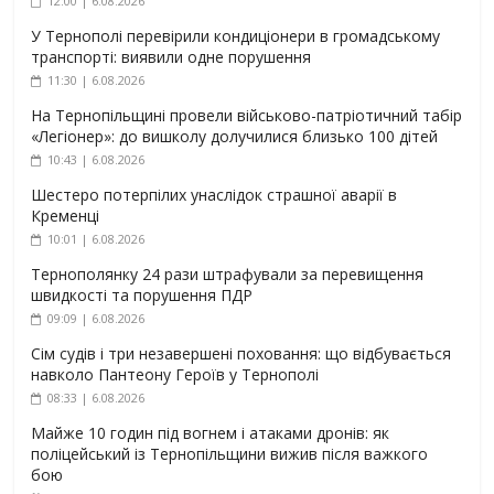
12:00 | 6.08.2026
У Тернополі перевірили кондиціонери в громадському
транспорті: виявили одне порушення
11:30 | 6.08.2026
На Тернопільщині провели військово-патріотичний табір
«Легіонер»: до вишколу долучилися близько 100 дітей
10:43 | 6.08.2026
Шестеро потерпілих унаслідок страшної аварії в
Кременці
10:01 | 6.08.2026
Тернополянку 24 рази штрафували за перевищення
швидкості та порушення ПДР
09:09 | 6.08.2026
Сім судів і три незавершені поховання: що відбувається
навколо Пантеону Героїв у Тернополі
08:33 | 6.08.2026
Майже 10 годин під вогнем і атаками дронів: як
поліцейський із Тернопільщини вижив після важкого
бою