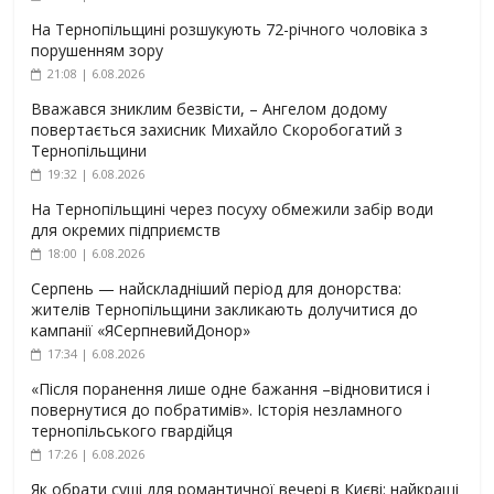
На Тернопільщині розшукують 72-річного чоловіка з
порушенням зору
21:08 | 6.08.2026
Вважався зниклим безвісти, – Ангелом додому
повертається захисник Михайло Скоробогатий з
Тернопільщини
19:32 | 6.08.2026
На Тернопільщині через посуху обмежили забір води
для окремих підприємств
18:00 | 6.08.2026
Серпень — найскладніший період для донорства:
жителів Тернопільщини закликають долучитися до
кампанії «ЯСерпневийДонор»
17:34 | 6.08.2026
«Після поранення лише одне бажання –відновитися і
повернутися до побратимів». Історія незламного
тернопільського гвардійця
17:26 | 6.08.2026
Як обрати суші для романтичної вечері в Києві: найкращі