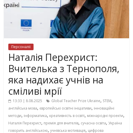
Персоналії
Наталія Перехрист:
Вчителька з Тернополя,
яка надихає учнів на
сміливі мрії
,
,
13:33 | 8.08.2025
Global Teacher Prize Ukraine
STEM
,
,
англійська мова
європейські освітні ініціативи
інноваційні
,
,
,
,
методи
інформатика
креативність в освіті
міжнародні проекти
,
,
,
Наталія Перехрист
премія для вчителів
сучасна освіта
Україна
,
,
говорить англійською
учнівська мотивація
цифрова