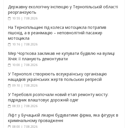
Державну екологічну інспекцію у Тернопільській області
реорганізують
10:55 | 7.08.2026
На Тернопільщині під колеса мотоцикла потрапив
пішохід, а в реанімацію – неповнолітній пасажир
мотоцикла
10:16 | 7.08.2026
Мер Чорткова закликав не купувати будівлю на вулиці
Хічія: її планують демонтувати
10:00 | 7.08.2026
У Тернополі створюють всеукраїнську організацію
нащадків українських жертв польських репресій
09:10 | 7.08.2026
У Теребовлі розпочали новий етап ремонту мосту:
підрядник влаштовує дорожній одяг
08:33 | 7.08.2026
Ліфт у Бучацькій лікарні будуватиме фірма, яка фігурує в
кримінальному провадженні
08:00 | 7.08.2026