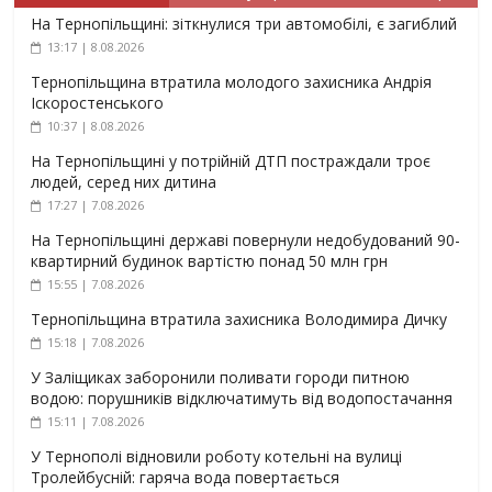
На Тернопільщині: зіткнулися три автомобілі, є загиблий
13:17 | 8.08.2026
Тернопільщина втратила молодого захисника Андрія
Іскоростенського
10:37 | 8.08.2026
На Тернопільщині у потрійній ДТП постраждали троє
людей, серед них дитина
17:27 | 7.08.2026
На Тернопільщині державі повернули недобудований 90-
квартирний будинок вартістю понад 50 млн грн
15:55 | 7.08.2026
Тернопільщина втратила захисника Володимира Дичку
15:18 | 7.08.2026
У Заліщиках заборонили поливати городи питною
водою: порушників відключатимуть від водопостачання
15:11 | 7.08.2026
У Тернополі відновили роботу котельні на вулиці
Тролейбусній: гаряча вода повертається