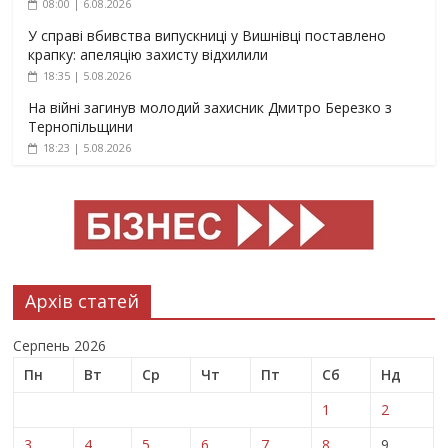
08:00 | 6.08.2026
У справі вбивства випускниці у Вишнівці поставлено
крапку: апеляцію захисту відхилили
18:35 | 5.08.2026
На війні загинув молодий захисник Дмитро Березко з
Тернопільщини
18:23 | 5.08.2026
Архів статей
Серпень 2026
Пн
Вт
Ср
Чт
Пт
Сб
Нд
1
2
3
4
5
6
7
8
9