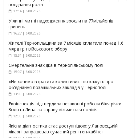
поєднання ролів
17:14 | 6.08.2026
У липні митні надходження зросли на 77мільйонів
гривень
16:27 | 6.08.2026
Жителі Тернопільщини за 7 місяців сплатили понад 1,6
млрд грн військового збору
15:31 | 6.08.2026
Смертельна знахідка в тернопільському полі
15:07 | 6.08.2026
«Не хочемо втратити колективи»: що кажуть про
об’єднання позашкільних закладів у Тернополі
13:00 | 6.08.2026
Екоінспекція підтвердила незаконні роботи біля річки
Золота Липа: за справу візьметься поліція
12:33 | 6.08.2026
Якісна діагностика стає доступнішою: у Лановецькій
лікарні запрацював сучасний рентген-кабінет