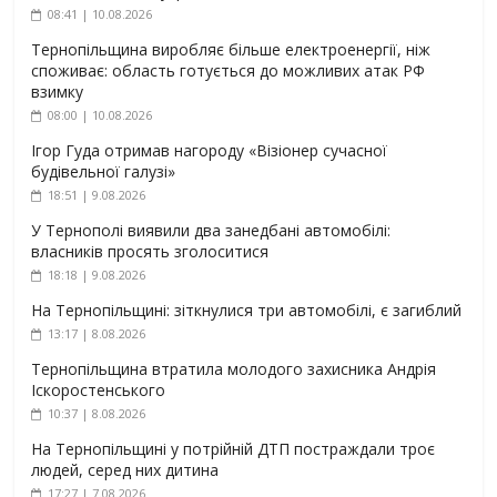
08:41 | 10.08.2026
Тернопільщина виробляє більше електроенергії, ніж
споживає: область готується до можливих атак РФ
взимку
08:00 | 10.08.2026
Ігор Гуда отримав нагороду «Візіонер сучасної
будівельної галузі»
18:51 | 9.08.2026
У Тернополі виявили два занедбані автомобілі:
власників просять зголоситися
18:18 | 9.08.2026
На Тернопільщині: зіткнулися три автомобілі, є загиблий
13:17 | 8.08.2026
Тернопільщина втратила молодого захисника Андрія
Іскоростенського
10:37 | 8.08.2026
На Тернопільщині у потрійній ДТП постраждали троє
людей, серед них дитина
17:27 | 7.08.2026