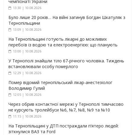
чемпіонаті України
13:30 | 10.08.2026
Було лише 20 років… На війні загинув Богдан Шкатуляк з
Тернопільщини
13:09 | 10.08.2026
На Тернопільщині готують лікарні до можливих
перебоїв із водою та електроенергією: що планують
13:00 | 10.08.2026
У Тернополі знайшли тіло 67-річного чоловіка. Тиждень
встановлювали особу померлого
12:29 | 10.08.2026
Помер відомий тернопільський лікар-анестезіолог
Володимир Гулий
12:05 | 10.08.2026
Через обрив контактної мережі у Тернополі тимчасово
не курсують тролейбуси №6, №7, №8, №9 та №10
11:15 | 10.08.2026
На Тернопільщині у ДТП постраждали п’ятеро людей:
зіткнулися ВАЗ та Ford