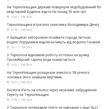
На Тернопільщині державі повернули недобудований 90-
квартирний будинок вартістю понад 50 млн грн
15:55 | 7.08.2026
Тернопільщина втратила захисника Володимира Дичку
15:18 | 7.08.2026
У Заліщиках заборонили поливати городи питною
водою: порушників відключатимуть від водопостачання
15:11 | 7.08.2026
У Тернополі відновили роботу котельні на вулиці
Тролейбусній: гаряча вода повертається
14:33 | 7.08.2026
На Тернопільщині розшукали зниклого 58-річного
чоловіка: його знайшли мертвим
14:01 | 7.08.2026
Екологи б’ють на сполох через можливе забруднення
Серету на Тернопільщині
13:38 | 7.08.2026
У Тернополі затвердили плату за навчання у ліцеї №21