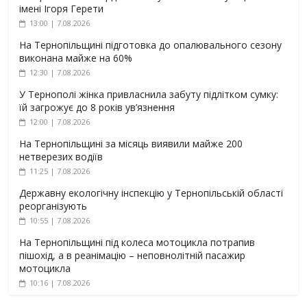
імені Ігоря Герети
13:00 | 7.08.2026
На Тернопільщині підготовка до опалювального сезону
виконана майже на 60%
12:30 | 7.08.2026
У Тернополі жінка привласнила забуту підлітком сумку:
їй загрожує до 8 років ув’язнення
12:00 | 7.08.2026
На Тернопільщині за місяць виявили майже 200
нетверезих водіїв
11:25 | 7.08.2026
Державну екологічну інспекцію у Тернопільській області
реорганізують
10:55 | 7.08.2026
На Тернопільщині під колеса мотоцикла потрапив
пішохід, а в реанімацію – неповнолітній пасажир
мотоцикла
10:16 | 7.08.2026