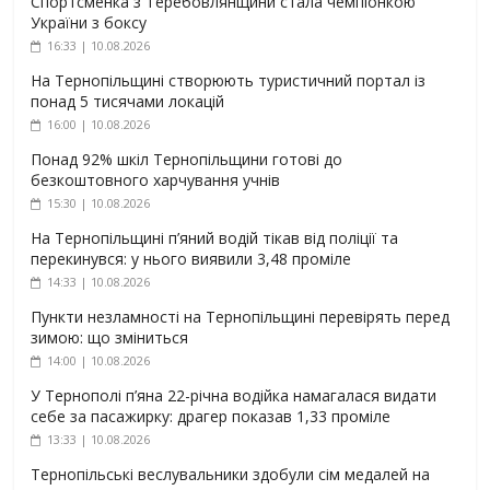
Спортсменка з Теребовлянщини стала чемпіонкою
України з боксу
16:33 | 10.08.2026
На Тернопільщині створюють туристичний портал із
понад 5 тисячами локацій
16:00 | 10.08.2026
Понад 92% шкіл Тернопільщини готові до
безкоштовного харчування учнів
15:30 | 10.08.2026
На Тернопільщині п’яний водій тікав від поліції та
перекинувся: у нього виявили 3,48 проміле
14:33 | 10.08.2026
Пункти незламності на Тернопільщині перевірять перед
зимою: що зміниться
14:00 | 10.08.2026
У Тернополі п’яна 22-річна водійка намагалася видати
себе за пасажирку: драгер показав 1,33 проміле
13:33 | 10.08.2026
Тернопільські веслувальники здобули сім медалей на