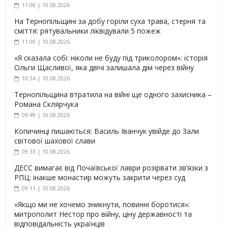
11:08 | 10.08.2026
На Тернопільщині за добу горіли суха трава, стерня та
сміття: рятувальники ліквідували 5 пожеж
11:00 | 10.08.2026
«Я сказала собі: ніколи не буду під триколором»: історія
Ольги Щасливої, яка двічі залишала дім через війну
10:34 | 10.08.2026
Тернопільщина втратила на війні ще одного захисника –
Романа Склярчука
09:49 | 10.08.2026
Копичинці пишаються: Василь Іванчук увійде до Зали
світової шахової слави
09:33 | 10.08.2026
ДЕСС вимагає від Почаївської лаври розірвати зв’язки з
РПЦ: інакше монастир можуть закрити через суд
09:11 | 10.08.2026
«Якщо ми не хочемо зникнути, повинні боротися»:
митрополит Нестор про війну, ціну державності та
відповідальність українців