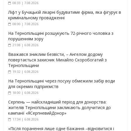
08:33 | 7.08.2026
Ліфт у Бучацькій лікарні будуватиме фірма, яка фігурує в
кримінальному провадженні
08:00 | 7.08.2026
На Тернопільщині розшукують 72-річного чоловіка з
порушенням зору
21:08 | 6.08.2026
Вважався зниклим безвісти, – Ангелом додому
повертається захисник Михайло Скоробогатий з
Тернопільщини
19:32 | 6.08.2026
На Тернопільщині через посуху обмежили забір води
для окремих підприємств
18:00 | 6.08.2026
Серпень — найскладніший період для донорства:
жителів Тернопільщини закликають долучитися до
кампанії «ЯСерпневийДонор»
17:34 | 6.08.2026
«Після поранення лише одне бажання –відновитися і