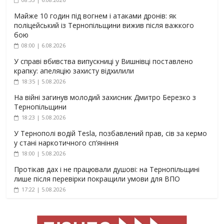
Майже 10 годин під вогнем і атаками дронів: як
поліцейський із Тернопільщини вижив після важкого
бою
08:00 | 6.08.2026
У справі вбивства випускниці у Вишнівці поставлено
крапку: апеляцію захисту відхилили
18:35 | 5.08.2026
На війні загинув молодий захисник Дмитро Березко з
Тернопільщини
18:23 | 5.08.2026
У Тернополі водій Tesla, позбавлений прав, сів за кермо
у стані наркотичного сп’яніння
18:00 | 5.08.2026
Протікав дах і не працювали душові: на Тернопільщині
лише після перевірки покращили умови для ВПО
17:22 | 5.08.2026