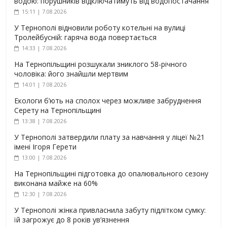
водою: порушників відключатимуть від водопостачання
15:11 | 7.08.2026
У Тернополі відновили роботу котельні на вулиці
Тролейбусній: гаряча вода повертається
14:33 | 7.08.2026
На Тернопільщині розшукали зниклого 58-річного
чоловіка: його знайшли мертвим
14:01 | 7.08.2026
Екологи б’ють на сполох через можливе забруднення
Серету на Тернопільщині
13:38 | 7.08.2026
У Тернополі затвердили плату за навчання у ліцеї №21
імені Ігоря Герети
13:00 | 7.08.2026
На Тернопільщині підготовка до опалювального сезону
виконана майже на 60%
12:30 | 7.08.2026
У Тернополі жінка привласнила забуту підлітком сумку:
їй загрожує до 8 років ув’язнення