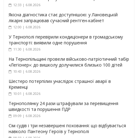
12:33 | 6.08.2026
Якісна діагностика стає доступнішою: у Лановецькій
лікарні запрацював сучасний рентген-кабінет
12:00 | 6.08.2026
У Тернополі перевірили кондиціонери в громадському
транспорті: виявили одне порушення
11:30 | 6.08.2026
На Тернопільщині провели військово-патріотичний табір
«Легіонер»: до вишколу долучилися близько 100 дітей
10:43 | 6.08.2026
Шестеро потерпілих унаслідок страшної аварії в
Кременці
10:01 | 6.08.2026
Тернополянку 24 рази штрафували за перевищення
швидкості та порушення ПДР
09:09 | 6.08.2026
Сім судів і три незавершені поховання: що відбувається
навколо Пантеону Героїв у Тернополі
08:33 | 6.08.2026