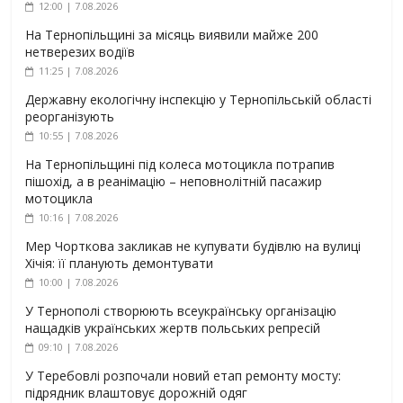
12:00 | 7.08.2026
На Тернопільщині за місяць виявили майже 200
нетверезих водіїв
11:25 | 7.08.2026
Державну екологічну інспекцію у Тернопільській області
реорганізують
10:55 | 7.08.2026
На Тернопільщині під колеса мотоцикла потрапив
пішохід, а в реанімацію – неповнолітній пасажир
мотоцикла
10:16 | 7.08.2026
Мер Чорткова закликав не купувати будівлю на вулиці
Хічія: її планують демонтувати
10:00 | 7.08.2026
У Тернополі створюють всеукраїнську організацію
нащадків українських жертв польських репресій
09:10 | 7.08.2026
У Теребовлі розпочали новий етап ремонту мосту:
підрядник влаштовує дорожній одяг