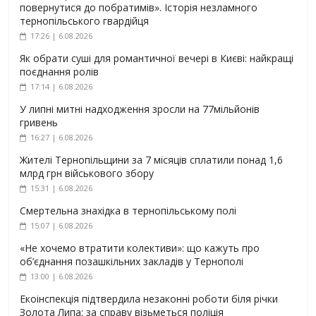
повернутися до побратимів». Історія незламного
тернопільського гвардійця
17:26 | 6.08.2026
Як обрати суші для романтичної вечері в Києві: найкращі
поєднання ролів
17:14 | 6.08.2026
У липні митні надходження зросли на 77мільйонів
гривень
16:27 | 6.08.2026
Жителі Тернопільщини за 7 місяців сплатили понад 1,6
млрд грн військового збору
15:31 | 6.08.2026
Смертельна знахідка в тернопільському полі
15:07 | 6.08.2026
«Не хочемо втратити колективи»: що кажуть про
об’єднання позашкільних закладів у Тернополі
13:00 | 6.08.2026
Екоінспекція підтвердила незаконні роботи біля річки
Золота Липа: за справу візьметься поліція