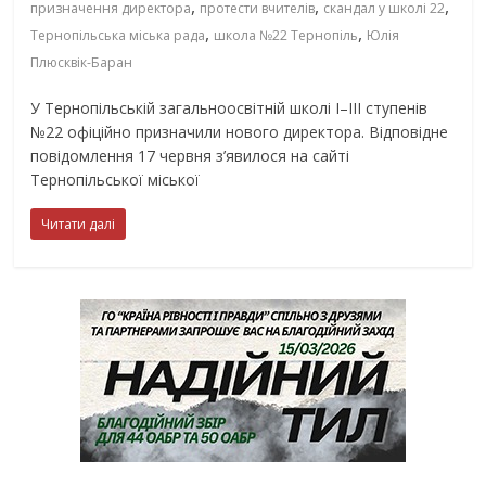
,
,
,
призначення директора
протести вчителів
скандал у школі 22
,
,
Тернопільська міська рада
школа №22 Тернопіль
Юлія
Плюсквік-Баран
У Тернопільській загальноосвітній школі І–ІІІ ступенів
№22 офіційно призначили нового директора. Відповідне
повідомлення 17 червня з’явилося на сайті
Тернопільської міської
Читати далі