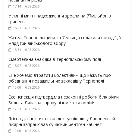
17:14 | 6.08.2026
У липні митні надходження зросли на 77мільйонів
гривень
16:27 | 6.08.2026
Жителі Тернопільщини за 7 місяців сплатили понад 1,6
млрд грн військового збору
15:31 | 6.08.2026
Смертельна знахідка в тернопільському полі
15:07 | 6.08.2026
«Не хочемо втратити колективи»: що кажуть про
об’єднання позашкільних закладів у Тернополі
13:00 | 6.08.2026
Екоінспекція підтвердила незаконні роботи біля річки
Золота Липа: за справу візьметься поліція
12:33 | 6.08.2026
Якісна діагностика стає доступнішою: у Лановецькій
лікарні запрацював сучасний рентген-кабінет
12:00 | 6.08.2026