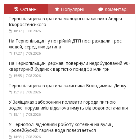
Останні
Популярні
Коментарі
Тернопільщина втратила молодого захисника Андрія
Іскоростенського
10:37 | 8.08.2026
На Тернопільщині у потрійній ДТП постраждали троє
людей, серед них дитина
17:27 | 7.08.2026
На Тернопільщині державі повернули недобудований 90-
квартирний будинок вартістю понад 50 млн грн
15:55 | 7.08.2026
Тернопільщина втратила захисника Володимира Дичку
15:18 | 7.08.2026
У Заліщиках заборонили поливати городи питною
водою: порушників відключатимуть від водопостачання
15:11 | 7.08.2026
У Тернополі відновили роботу котельні на вулиці
Тролейбусній: гаряча вода повертається
14:33 | 7.08.2026