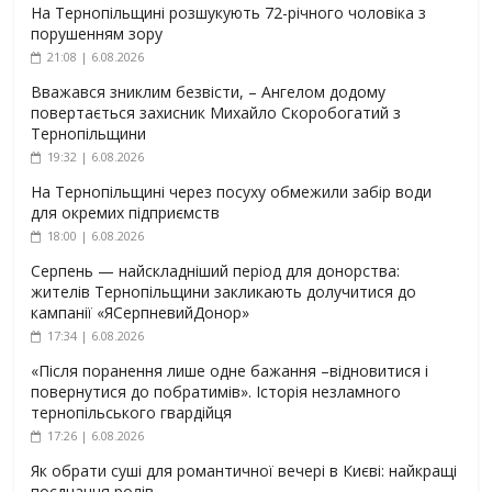
На Тернопільщині розшукують 72-річного чоловіка з
порушенням зору
21:08 | 6.08.2026
Вважався зниклим безвісти, – Ангелом додому
повертається захисник Михайло Скоробогатий з
Тернопільщини
19:32 | 6.08.2026
На Тернопільщині через посуху обмежили забір води
для окремих підприємств
18:00 | 6.08.2026
Серпень — найскладніший період для донорства:
жителів Тернопільщини закликають долучитися до
кампанії «ЯСерпневийДонор»
17:34 | 6.08.2026
«Після поранення лише одне бажання –відновитися і
повернутися до побратимів». Історія незламного
тернопільського гвардійця
17:26 | 6.08.2026
Як обрати суші для романтичної вечері в Києві: найкращі
поєднання ролів