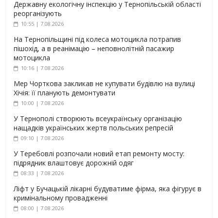
Державну екологічну інспекцію у Тернопільській області
реорганізують
10:55 | 7.08.2026
На Тернопільщині під колеса мотоцикла потрапив
пішохід, а в реанімацію – неповнолітній пасажир
мотоцикла
10:16 | 7.08.2026
Мер Чорткова закликав не купувати будівлю на вулиці
Хічія: її планують демонтувати
10:00 | 7.08.2026
У Тернополі створюють всеукраїнську організацію
нащадків українських жертв польських репресій
09:10 | 7.08.2026
У Теребовлі розпочали новий етап ремонту мосту:
підрядник влаштовує дорожній одяг
08:33 | 7.08.2026
Ліфт у Бучацькій лікарні будуватиме фірма, яка фігурує в
кримінальному провадженні
08:00 | 7.08.2026