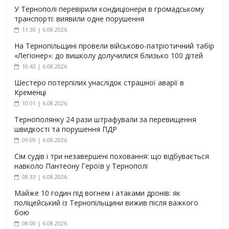
У Тернополі перевірили кондиціонери в громадському
транспорті: виявили одне порушення
11:30 | 6.08.2026
На Тернопільщині провели військово-патріотичний табір
«Легіонер»: до вишколу долучилися близько 100 дітей
10:43 | 6.08.2026
Шестеро потерпілих унаслідок страшної аварії в
Кременці
10:01 | 6.08.2026
Тернополянку 24 рази штрафували за перевищення
швидкості та порушення ПДР
09:09 | 6.08.2026
Сім судів і три незавершені поховання: що відбувається
навколо Пантеону Героїв у Тернополі
08:33 | 6.08.2026
Майже 10 годин під вогнем і атаками дронів: як
поліцейський із Тернопільщини вижив після важкого
бою
08:00 | 6.08.2026