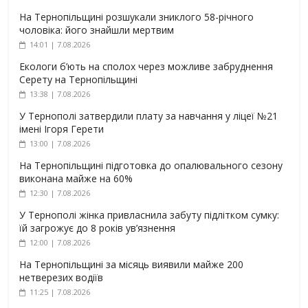
На Тернопільщині розшукали зниклого 58-річного
чоловіка: його знайшли мертвим
14:01 | 7.08.2026
Екологи б’ють на сполох через можливе забруднення
Серету на Тернопільщині
13:38 | 7.08.2026
У Тернополі затвердили плату за навчання у ліцеї №21
імені Ігоря Герети
13:00 | 7.08.2026
На Тернопільщині підготовка до опалювального сезону
виконана майже на 60%
12:30 | 7.08.2026
У Тернополі жінка привласнила забуту підлітком сумку:
їй загрожує до 8 років ув’язнення
12:00 | 7.08.2026
На Тернопільщині за місяць виявили майже 200
нетверезих водіїв
11:25 | 7.08.2026