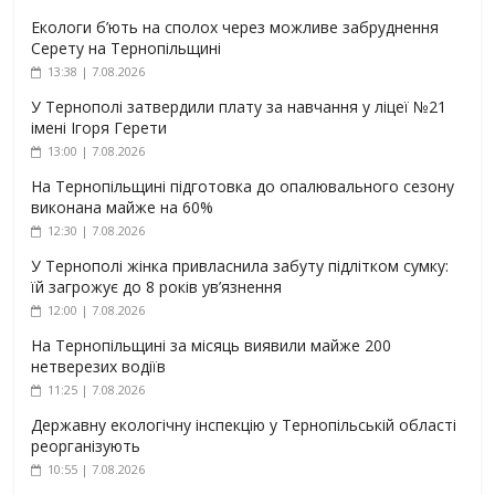
Екологи б’ють на сполох через можливе забруднення
Серету на Тернопільщині
13:38 | 7.08.2026
У Тернополі затвердили плату за навчання у ліцеї №21
імені Ігоря Герети
13:00 | 7.08.2026
На Тернопільщині підготовка до опалювального сезону
виконана майже на 60%
12:30 | 7.08.2026
У Тернополі жінка привласнила забуту підлітком сумку:
їй загрожує до 8 років ув’язнення
12:00 | 7.08.2026
На Тернопільщині за місяць виявили майже 200
нетверезих водіїв
11:25 | 7.08.2026
Державну екологічну інспекцію у Тернопільській області
реорганізують
10:55 | 7.08.2026