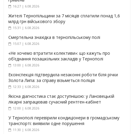
16:27 | 6.08.2026
Жителі Тернопільщини за 7 місяців сплатили понад 1,6
млрд грн військового збору
15:31 | 6.08.2026
Смертельна знахідка в тернопільському полі
15:07 | 6.08.2026
«Не хочемо втратити колективи»: що кажуть про
об’єднання позашкільних закладів у Тернополі
13:00 | 6.08.2026
Екоінспекція підтвердила незаконні роботи біля річки
Золота Липа: за справу візьметься поліція
12:33 | 6.08.2026
Якісна діагностика стає доступнішою: у Лановецькій
лікарні запрацював сучасний рентген-кабінет
12:00 | 6.08.2026
У Тернополі перевірили кондиціонери в громадському
транспорті: виявили одне порушення
11:30 | 6.08.2026