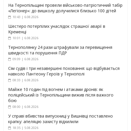
На Тернопільщині провели військово-патріотичний табір
«Легіонер»: до вишколу долучилися близько 100 дітей
10:43 | 6.08.2026
Шестеро потерпілих унаслідок страшної аварії в
Кременці
10:01 | 6.08.2026
Тернополянку 24 рази штрафували за перевищення
швидкості та порушення ПДР
09:09 | 6.08.2026
Сім судів і три незавершені поховання: що відбувається
навколо Пантеону Героїв у Тернополі
08:33 | 6.08.2026
Майже 10 годин під вогнем і атаками дронів: як
поліцейський із Тернопільщини вижив після важкого
бою
08:00 | 6.08.2026
У справі вбивства випускниці у Вишнівці поставлено
крапку: апеляцію захисту відхилили
18:35 | 5.08.2026