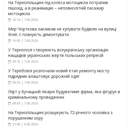
На Тернопільщині під колеса мотоцикла потрапив
пішохід, а в реанімацію – неповнолітній пасажир
мотоцикла
10:16 | 7.08.2026
Мер Чорткова закликав не купувати будівлю на вулиці
Хічія: її планують демонтувати
10:00 | 7.08.2026
У Тернополі створюють всеукраїнську організацію
нащадків українських жертв польських репресій
09:10 | 7.08.2026
У Теребовлі розпочали новий етап ремонту мосту:
підрядник влаштовує дорожній одяг
08:33 | 7.08.2026
Ліфт у Бучацькій лікарні будуватиме фірма, яка фігурує в
кримінальному провадженні
08:00 | 7.08.2026
На Тернопільщині розшукують 72-річного чоловіка з
порушенням зору
21:08 | 6.08.2026