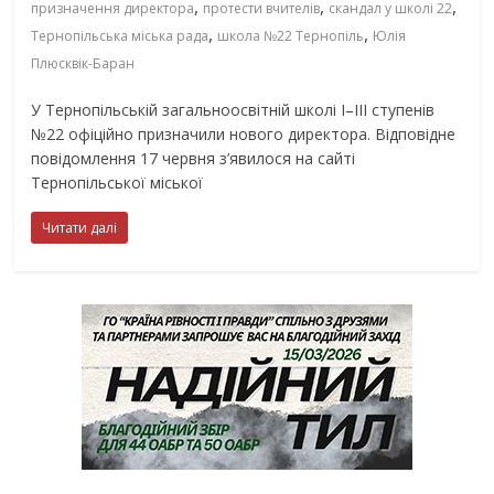
,
,
,
призначення директора
протести вчителів
скандал у школі 22
,
,
Тернопільська міська рада
школа №22 Тернопіль
Юлія
Плюсквік-Баран
У Тернопільській загальноосвітній школі І–ІІІ ступенів
№22 офіційно призначили нового директора. Відповідне
повідомлення 17 червня з’явилося на сайті
Тернопільської міської
Читати далі