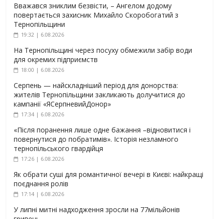
Вважався зниклим безвісти, – Ангелом додому
повертається захисник Михайло Скоробогатий з
Тернопільщини
19:32 | 6.08.2026
На Тернопільщині через посуху обмежили забір води
для окремих підприємств
18:00 | 6.08.2026
Серпень — найскладніший період для донорства:
жителів Тернопільщини закликають долучитися до
кампанії «ЯСерпневийДонор»
17:34 | 6.08.2026
«Після поранення лише одне бажання –відновитися і
повернутися до побратимів». Історія незламного
тернопільського гвардійця
17:26 | 6.08.2026
Як обрати суші для романтичної вечері в Києві: найкращі
поєднання ролів
17:14 | 6.08.2026
У липні митні надходження зросли на 77мільйонів
гривень