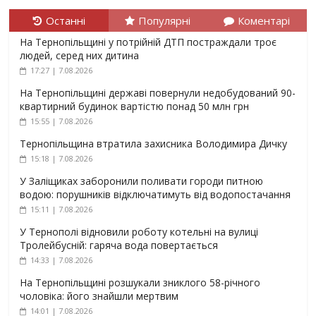
Останні
Популярні
Коментарі
На Тернопільщині у потрійній ДТП постраждали троє
людей, серед них дитина
17:27 | 7.08.2026
На Тернопільщині державі повернули недобудований 90-
квартирний будинок вартістю понад 50 млн грн
15:55 | 7.08.2026
Тернопільщина втратила захисника Володимира Дичку
15:18 | 7.08.2026
У Заліщиках заборонили поливати городи питною
водою: порушників відключатимуть від водопостачання
15:11 | 7.08.2026
У Тернополі відновили роботу котельні на вулиці
Тролейбусній: гаряча вода повертається
14:33 | 7.08.2026
На Тернопільщині розшукали зниклого 58-річного
чоловіка: його знайшли мертвим
14:01 | 7.08.2026