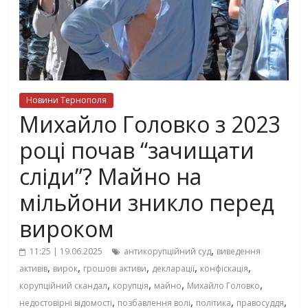
Новини Тернополя
Михайло Головко з 2023
році почав “зачищати
сліди”? Майно на
мільйони зникло перед
вироком
,
11:25 | 19.06.2025
антикорупційний суд
виведення
,
,
,
,
,
активів
вирок
грошові активи
декларації
конфіскація
,
,
,
,
корупційний скандал
корупція
майно
Михайло Головко
,
,
,
,
недостовірні відомості
позбавлення волі
політика
правосуддя