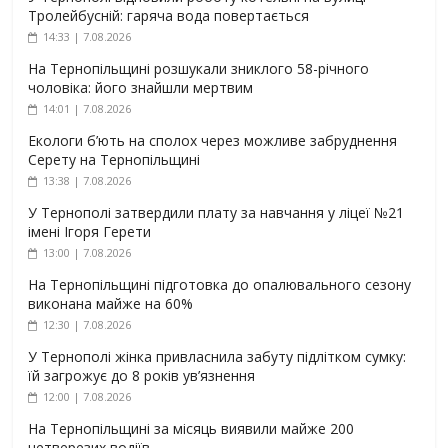
Тролейбусній: гаряча вода повертається
14:33 | 7.08.2026
На Тернопільщині розшукали зниклого 58-річного
чоловіка: його знайшли мертвим
14:01 | 7.08.2026
Екологи б’ють на сполох через можливе забруднення
Серету на Тернопільщині
13:38 | 7.08.2026
У Тернополі затвердили плату за навчання у ліцеї №21
імені Ігоря Герети
13:00 | 7.08.2026
На Тернопільщині підготовка до опалювального сезону
виконана майже на 60%
12:30 | 7.08.2026
У Тернополі жінка привласнила забуту підлітком сумку:
їй загрожує до 8 років ув’язнення
12:00 | 7.08.2026
На Тернопільщині за місяць виявили майже 200
нетверезих водіїв