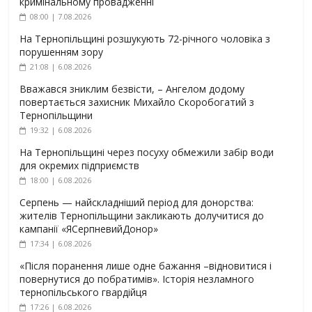
кримінальному провадженні
08:00 | 7.08.2026
На Тернопільщині розшукують 72-річного чоловіка з
порушенням зору
21:08 | 6.08.2026
Вважався зниклим безвісти, – Ангелом додому
повертається захисник Михайло Скоробогатий з
Тернопільщини
19:32 | 6.08.2026
На Тернопільщині через посуху обмежили забір води
для окремих підприємств
18:00 | 6.08.2026
Серпень — найскладніший період для донорства:
жителів Тернопільщини закликають долучитися до
кампанії «ЯСерпневийДонор»
17:34 | 6.08.2026
«Після поранення лише одне бажання –відновитися і
повернутися до побратимів». Історія незламного
тернопільського гвардійця
17:26 | 6.08.2026