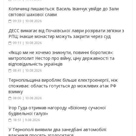
Копичинці пишаються: Василь Іванчук увійде до Зали
світової шахової слави
09:33 | 10.08.2026
ДЕСС вимагає від Почаївської лаври розірвати зв’язки з
РПЦ: інакше монастир можуть закрити через суд
09:11 | 10.08.2026
«Якщо ми не хочемо зникнути, повинні боротися»:
митрополит Нестор про війну, ціну державності та
відповідальність українців
08:41 | 10.08.2026
Тернопільщина виробляє більше електроенергії, ніж
споживає: область готується до можливих атак РФ
взимку
08:00 | 10.08.2026
Ігор Гуда отримав нагороду «Візіонер сучасної
будівельної галузі»
18:51 | 9.08.2026
У Тернополі виявили два занедбані автомобілі:
власників просять зголоситися