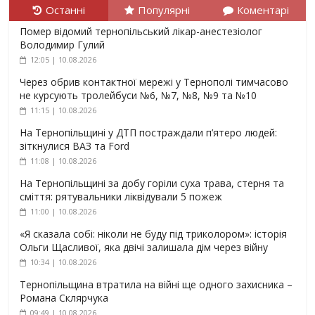
Останні
Популярні
Коментарі
Помер відомий тернопільський лікар-анестезіолог
Володимир Гулий
12:05 | 10.08.2026
Через обрив контактної мережі у Тернополі тимчасово
не курсують тролейбуси №6, №7, №8, №9 та №10
11:15 | 10.08.2026
На Тернопільщині у ДТП постраждали п’ятеро людей:
зіткнулися ВАЗ та Ford
11:08 | 10.08.2026
На Тернопільщині за добу горіли суха трава, стерня та
сміття: рятувальники ліквідували 5 пожеж
11:00 | 10.08.2026
«Я сказала собі: ніколи не буду під триколором»: історія
Ольги Щасливої, яка двічі залишала дім через війну
10:34 | 10.08.2026
Тернопільщина втратила на війні ще одного захисника –
Романа Склярчука
09:49 | 10.08.2026