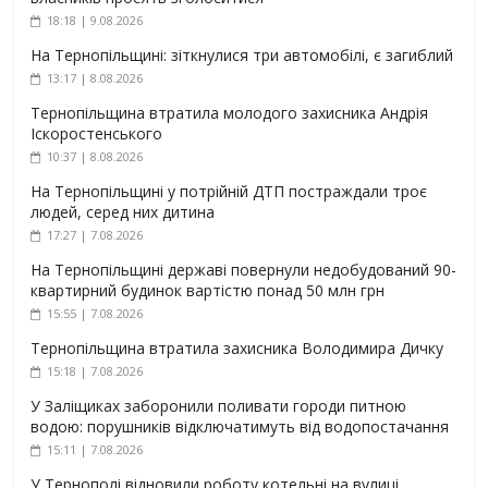
18:18 | 9.08.2026
На Тернопільщині: зіткнулися три автомобілі, є загиблий
13:17 | 8.08.2026
Тернопільщина втратила молодого захисника Андрія
Іскоростенського
10:37 | 8.08.2026
На Тернопільщині у потрійній ДТП постраждали троє
людей, серед них дитина
17:27 | 7.08.2026
На Тернопільщині державі повернули недобудований 90-
квартирний будинок вартістю понад 50 млн грн
15:55 | 7.08.2026
Тернопільщина втратила захисника Володимира Дичку
15:18 | 7.08.2026
У Заліщиках заборонили поливати городи питною
водою: порушників відключатимуть від водопостачання
15:11 | 7.08.2026
У Тернополі відновили роботу котельні на вулиці