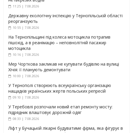
11:25 | 7.08.2026
Державну екологічну інспекцію у Тернопільській області
реорганізують
10:55 | 7.08.2026
На Тернопільщині під колеса мотоцикла потрапив
пішохід, а в реанімацію – неповнолітній пасажир
мотоцикла
10:16 | 7.08.2026
Мер Чорткова закликав не купувати будівлю на вулиці
Хічія: її планують демонтувати
10:00 | 7.08.2026
У Тернополі створюють всеукраїнську організацію
нащадків українських жертв польських репресій
09:10 | 7.08.2026
У Теребовлі розпочали новий етап ремонту мосту:
підрядник влаштовує дорожній одяг
08:33 | 7.08.2026
Ліфт у Бучацькій лікарні будуватиме фірма, яка фігурує в