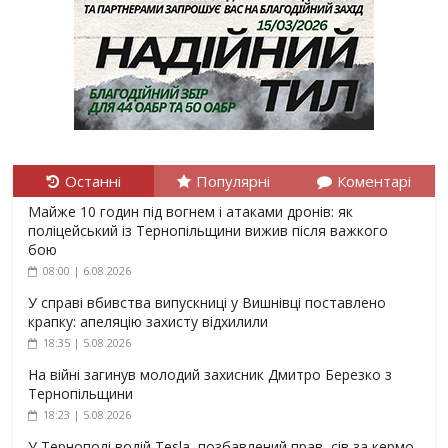
Останні
Популярні
Коментарі
Майже 10 годин під вогнем і атаками дронів: як
поліцейський із Тернопільщини вижив після важкого
бою
08:00 | 6.08.2026
У справі вбивства випускниці у Вишнівці поставлено
крапку: апеляцію захисту відхилили
18:35 | 5.08.2026
На війні загинув молодий захисник Дмитро Березко з
Тернопільщини
18:23 | 5.08.2026
У Тернополі водій Tesla, позбавлений прав, сів за кермо