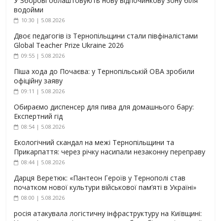
У Зборові облаштовують нову відпочинкову зону біля
водойми
10:30 | 5.08.2026
Двоє педагогів із Тернопільщини стали півфіналістами
Global Teacher Prize Ukraine 2026
09:55 | 5.08.2026
Піша хода до Почаєва: у Тернопільській ОВА зробили
офіційну заяву
09:11 | 5.08.2026
Обираємо диспенсер для пива для домашнього бару:
Експертний гід
08:54 | 5.08.2026
Екологічний скандал на межі Тернопільщини та
Прикарпаття: через річку насипали незаконну переправу
08:44 | 5.08.2026
Дарця Веретюк: «Пантеон Героїв у Тернополі став
початком нової культури військової пам’яті в Україні»
08:00 | 5.08.2026
росія атакувала логістичну інфраструктуру на Київщині: