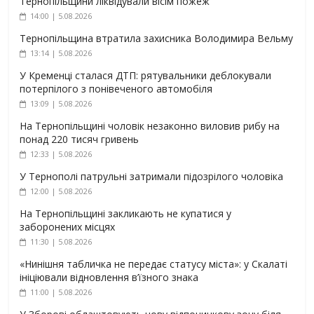
Тернопільщини ліквідували вісім пожеж
14:00 | 5.08.2026
Тернопільщина втратила захисника Володимира Вельму
13:14 | 5.08.2026
У Кременці сталася ДТП: рятувальники деблокували
потерпілого з понівеченого автомобіля
13:09 | 5.08.2026
На Тернопільщині чоловік незаконно виловив рибу на
понад 220 тисяч гривень
12:33 | 5.08.2026
У Тернополі патрульні затримали підозрілого чоловіка
12:00 | 5.08.2026
На Тернопільщині закликають не купатися у
заборонених місцях
11:30 | 5.08.2026
«Нинішня табличка не передає статусу міста»: у Скалаті
ініціювали відновлення в’їзного знака
11:00 | 5.08.2026