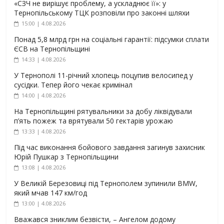
«СЗЧ не вирішує проблему, а ускладнює її»: у
Тернопільському ТЦК розповіли про законні шляхи
15:00 | 4.08.2026
Понад 5,8 млрд грн на соціальні гарантії: підсумки сплати
ЄСВ на Тернопільщині
14:33 | 4.08.2026
У Тернополі 11-річний хлопець поцупив велосипед у
сусідки. Тепер його чекає кримінал
14:00 | 4.08.2026
На Тернопільщині рятувальники за добу ліквідували
п’ять пожеж та врятували 50 гектарів урожаю
13:33 | 4.08.2026
Під час виконання бойового завдання загинув захисник
Юрій Пушкар з Тернопільщини
13:08 | 4.08.2026
У Великій Березовиці під Тернополем зупинили BMW,
який мчав 147 км/год
13:00 | 4.08.2026
Вважався зниклим безвісти, – Ангелом додому