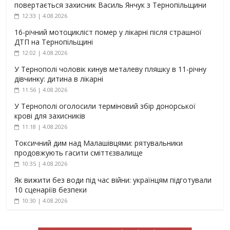
повертається захисник Василь Янчук з Тернопільщини
12:33 | 4.08.2026
16-річний мотоцикліст помер у лікарні після страшної
ДТП на Тернопільщині
12:02 | 4.08.2026
У Тернополі чоловік кинув металеву пляшку в 11-річну
дівчинку: дитина в лікарні
11:56 | 4.08.2026
У Тернополі оголосили терміновий збір донорської
крові для захисників
11:18 | 4.08.2026
Токсичний дим над Малашівцями: рятувальники
продовжують гасити сміттєзвалище
10:35 | 4.08.2026
Як вижити без води під час війни: українцям підготували
10 сценаріїв безпеки
10:30 | 4.08.2026