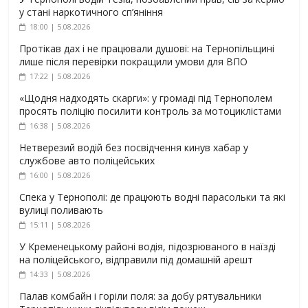
у стані наркотичного сп’яніння
18:00 | 5.08.2026
Протікав дах і не працювали душові: на Тернопільщині
лише після перевірки покращили умови для ВПО
17:22 | 5.08.2026
«Щодня надходять скарги»: у громаді під Тернополем
просять поліцію посилити контроль за мотоциклістами
16:38 | 5.08.2026
Нетверезий водій без посвідчення кинув хабар у
службове авто поліцейських
16:00 | 5.08.2026
Спека у Тернополі: де працюють водні парасольки та які
вулиці поливають
15:11 | 5.08.2026
У Кременецькому районі водія, підозрюваного в наїзді
на поліцейського, відправили під домашній арешт
14:33 | 5.08.2026
Палав комбайн і горіли поля: за добу рятувальники