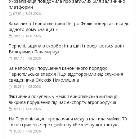
Укрзалізниця повідомила про загиблих біля залізничної
платформи
07:59 | 5.08.2026
Захисник з Тернопільщини Петро Федів повертається до
рідного дому «на щиті»
20:28 | 4.08.2026
Тернопільщина в скорботі: на щиті повертається воїн
Володимир Паламарчук
19:17 | 4.08.2026
За непослух і порушення канонічного порядку:
Тернопільська єпархія ПЦУ відсторонили від служіння
священника Олексія Николишина
18:28 | 4.08.2026
Фіктивний покупець у Чехії: Тернопільська митниця
викрила порушення під час експорту агропродукції
16:30 | 4.08.2026
На Тернопільщині продавчиня меду втратила майже 70
тисяч гривень через фейкову «безпечну доставку»
16:00 | 4.08.2026