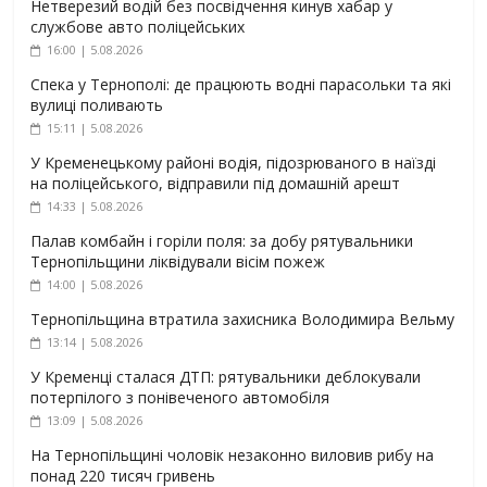
Нетверезий водій без посвідчення кинув хабар у
службове авто поліцейських
16:00 | 5.08.2026
Спека у Тернополі: де працюють водні парасольки та які
вулиці поливають
15:11 | 5.08.2026
У Кременецькому районі водія, підозрюваного в наїзді
на поліцейського, відправили під домашній арешт
14:33 | 5.08.2026
Палав комбайн і горіли поля: за добу рятувальники
Тернопільщини ліквідували вісім пожеж
14:00 | 5.08.2026
Тернопільщина втратила захисника Володимира Вельму
13:14 | 5.08.2026
У Кременці сталася ДТП: рятувальники деблокували
потерпілого з понівеченого автомобіля
13:09 | 5.08.2026
На Тернопільщині чоловік незаконно виловив рибу на
понад 220 тисяч гривень