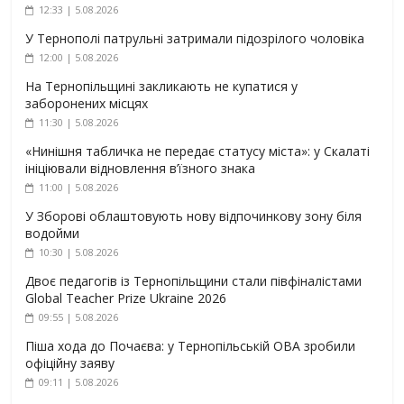
12:33 | 5.08.2026
У Тернополі патрульні затримали підозрілого чоловіка
12:00 | 5.08.2026
На Тернопільщині закликають не купатися у
заборонених місцях
11:30 | 5.08.2026
«Нинішня табличка не передає статусу міста»: у Скалаті
ініціювали відновлення в’їзного знака
11:00 | 5.08.2026
У Зборові облаштовують нову відпочинкову зону біля
водойми
10:30 | 5.08.2026
Двоє педагогів із Тернопільщини стали півфіналістами
Global Teacher Prize Ukraine 2026
09:55 | 5.08.2026
Піша хода до Почаєва: у Тернопільській ОВА зробили
офіційну заяву
09:11 | 5.08.2026