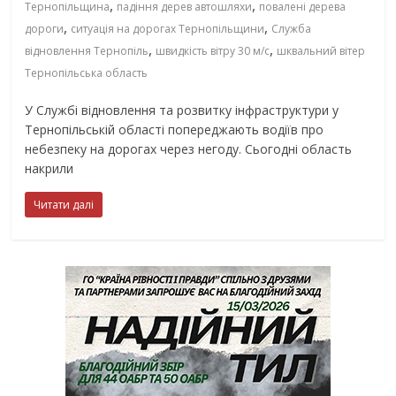
,
,
Тернопільщина
падіння дерев автошляхи
повалені дерева
,
,
дороги
ситуація на дорогах Тернопільщини
Служба
,
,
відновлення Тернопіль
швидкість вітру 30 м/с
шквальний вітер
Тернопільська область
У Службі відновлення та розвитку інфраструктури у
Тернопільській області попереджають водіїв про
небезпеку на дорогах через негоду. Сьогодні область
накрили
Читати далі