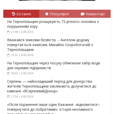
Останні
Популярні
Коментарі
На Тернопільщині розшукують 72-річного чоловіка з
порушенням зору
21:08 | 6.08.2026
Вважався зниклим безвісти, – Ангелом додому
повертається захисник Михайло Скоробогатий з
Тернопільщини
19:32 | 6.08.2026
На Тернопільщині через посуху обмежили забір води
для окремих підприємств
18:00 | 6.08.2026
Серпень — найскладніший період для донорства:
жителів Тернопільщини закликають долучитися до
кампанії «ЯСерпневийДонор»
17:34 | 6.08.2026
«Після поранення лише одне бажання –відновитися і
повернутися до побратимів». Історія незламного