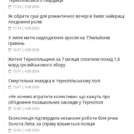
тернопільського гвардійця
17:26 | 6.08.2026
Як обрати суші для романтичної вечері в Києві: найкращі
поєднання ролів
17:14 | 6.08.2026
У липні митні надходження зросли на 77мільйонів
гривень
16:27 | 6.08.2026
Жителі Тернопільщини за 7 місяців сплатили понад 1,6
млрд грн військового збору
15:31 | 6.08.2026
Смертельна знахідка в тернопільському полі
15:07 | 6.08.2026
«Не хочемо втратити колективи»: що кажуть про
об’єднання позашкільних закладів у Тернополі
13:00 | 6.08.2026
Екоінспекція підтвердила незаконні роботи біля річки
Золота Липа: за справу візьметься поліція
12:33 | 6.08.2026