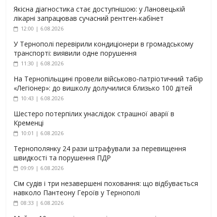
Якісна діагностика стає доступнішою: у Лановецькій
лікарні запрацював сучасний рентген-кабінет
12:00 | 6.08.2026
У Тернополі перевірили кондиціонери в громадському
транспорті: виявили одне порушення
11:30 | 6.08.2026
На Тернопільщині провели військово-патріотичний табір
«Легіонер»: до вишколу долучилися близько 100 дітей
10:43 | 6.08.2026
Шестеро потерпілих унаслідок страшної аварії в
Кременці
10:01 | 6.08.2026
Тернополянку 24 рази штрафували за перевищення
швидкості та порушення ПДР
09:09 | 6.08.2026
Сім судів і три незавершені поховання: що відбувається
навколо Пантеону Героїв у Тернополі
08:33 | 6.08.2026