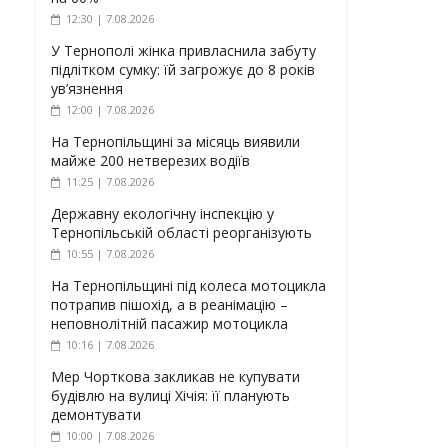
12:30 | 7.08.2026
У Тернополі жінка привласнила забуту
підлітком сумку: їй загрожує до 8 років
ув’язнення
12:00 | 7.08.2026
На Тернопільщині за місяць виявили
майже 200 нетверезих водіїв
11:25 | 7.08.2026
Державну екологічну інспекцію у
Тернопільській області реорганізують
10:55 | 7.08.2026
На Тернопільщині під колеса мотоцикла
потрапив пішохід, а в реанімацію –
неповнолітній пасажир мотоцикла
10:16 | 7.08.2026
Мер Чорткова закликав не купувати
будівлю на вулиці Хічія: її планують
демонтувати
10:00 | 7.08.2026