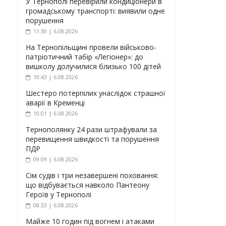
У Тернополі перевірили кондиціонери в
громадському транспорті: виявили одне
порушення
11:30 | 6.08.2026
На Тернопільщині провели військово-
патріотичний табір «Легіонер»: до
вишколу долучилися близько 100 дітей
10:43 | 6.08.2026
Шестеро потерпілих унаслідок страшної
аварії в Кременці
10:01 | 6.08.2026
Тернополянку 24 рази штрафували за
перевищення швидкості та порушення
ПДР
09:09 | 6.08.2026
Сім судів і три незавершені поховання:
що відбувається навколо Пантеону
Героїв у Тернополі
08:33 | 6.08.2026
Майже 10 годин під вогнем і атаками