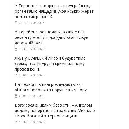
У Тернополі створюють всеукраїнську
організацію нащадків українських жертв
польських репресій
09:10 | 7.08.2026
У Теребовлі розпочали новий етап
ремонту мосту: підрядник влаштовує
дорожній одяг
08:33 | 7.08.2026
Ліфт у Бучацькій лікарні будуватиме
фірма, яка фігурує в кримінальному
провадженні
08:00 | 7.08.2026
На Тернопільщині розшукують 72-
річного чоловіка з порушенням зору
21:08 | 6.08.2026
Вважався зниклим безвісти, – Ангелом
додому повертається захисник Михайло
Скоробогатий з Тернопільщини
19:32 | 6.08.2026