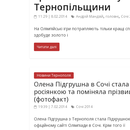
Тернопільщини
,
,
11:29 | 8.02.2014
Андрій Мандзій
головні
Сочі
На Олімпійські ігри потрапляють тільки кращі с
здобуде золото і
Читати далі
Новини Тернополя
Олена Підгрушна в Сочі стала
росіянкою та поміняла прізв
(фотофакт)
19:39 | 7.02.2014
Сочі 2014
Олена Підгрушна з Тернополя стала Підхрушно
офіційному сайті Олімпіади в Сочі. Крім того її