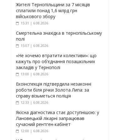
Жителі Тернопільщини за 7 місяців
сплатили понад 1,6 млрд грн
військового збору
15:31 | 6.08.2026
Смертельна знахідка в тернопільському
полі
15:07 | 6.08.2026
«Не хочемо втратити колективи»: що
кажуть про об’єднання позашкільних
закладів у Тернополі
13:00 | 6.08.2026
Екоінспекція підтвердила незаконні
роботи біля річки Золота Липа: за
справу візьметься поліція
12:33 | 6.08.2026
Якісна діагностика стає доступнішою: у
Лановецькій лікарні запрацював
сучасний рентген-кабінет
12:00 | 6.08.2026