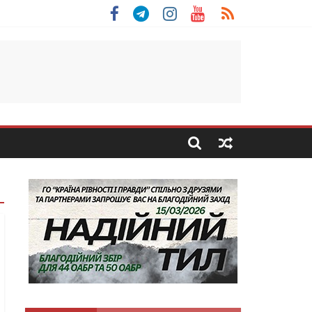
 Скоробогатий з Тернопільщини