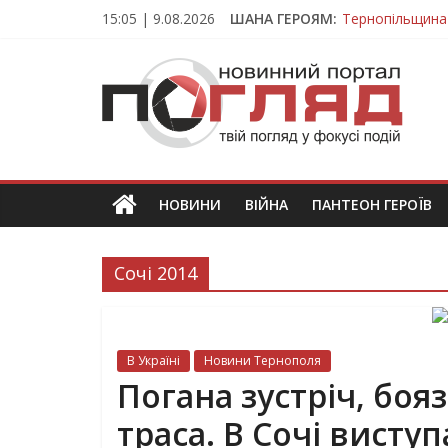
Skip
15:05 | 9.08.2026
ШАНА ГЕРОЯМ:
Тернопільщина
to
Вважався зник
content
ПОГЛЯД
На війні загин
Тернопільщина
Тернопільщина 
Новини
Тернополя.
Тернопільські
новини
НОВИНИ
ВІЙНА
ПАНТЕОН ГЕРОЇВ
та
події
Сочі 2014
В Україні
Новини Тернополя
Погана зустріч, боя
траса. В Сочі висту