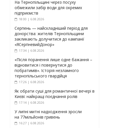
На Тернопільщині через посуху
обмежили забір води для окремих
підприємств
18:00 | 6.08.2026
Серпень — найскладніший період для
донорства: жителів Тернопільщини
закликають долучитися до кампанії
«ЯСерпневийДонор»
17:34 | 6.08.2026
«Після поранення лише одне бажання –
відновитися і повернутися до
побратимів». Історія незламного
тернопільського гвардійця
17:26 | 6.08.2026
Як обрати суші для романтичної вечері в
Києві: найкращі поєднання ролів
17:14 | 6.08.2026
У липні митні надходження зросли
на 77мільйонів гривень
16:27 | 6.08.2026