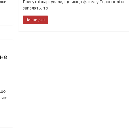
лки
Присутні жартували, що якщо факел у Тернополі не
запалять, то
Читати далі
 не
 що
льце