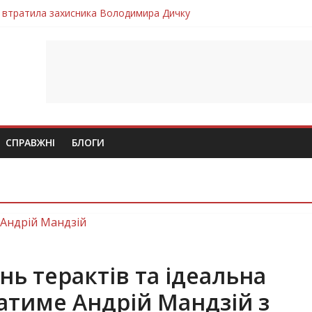
 втратила захисника Володимира Дичку
лим безвісти, – Ангелом додому повертається захисник Михайло
ув молодий захисник Дмитро Березко з Тернопільщини
 втратила захисника Володимира Вельму
втратила молодого захисника Андрія Іскоростенського
СПРАВЖНІ
БЛОГИ
знь терактів та ідеальна
патиме Андрій Мандзій з