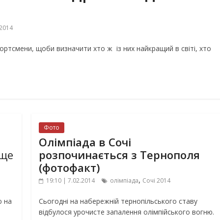
 2014
портсмени, щоби визначити хто ж із них найкращий в світі, хто
Фото
Олімпіада в Сочі
ище
розпочинається з Тернополя
(фотофакт)
,
19:10 | 7.02.2014
олімпіада
Сочі 2014
ю на
Сьогодні на набережній тернопільського ставу
відбулося урочисте запалення олімпійського вогню.