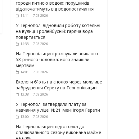
городи питною водою: порушників
відключатимуть від водопостачання
15:11 | 7.08.2026
У Тернополі відновили роботу котельні
на вулиці Тролейбусній: гаряча вода
повертається
14:33 | 7.08.2026
На Тернопільщині розшукали зниклого
58-річного чоловіка: його знайшли
мертвим
14:01 | 7.08.2026
Екологи б’ють на сполох через можливе
забруднення Серету на Тернопільщині
13:38 | 7.08.2026
У Тернополі затвердили плату за
навчання у ліцеї №21 імені Ігоря Герети
13:00 | 7.08.2026
На Тернопільщині підготовка до
опалювального сезону виконана майже
на 60%