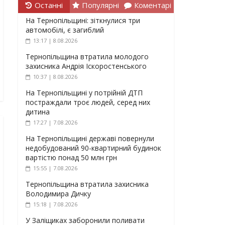
Останні
Популярні
Коментарі
На Тернопільщині: зіткнулися три
автомобілі, є загиблий
13:17 | 8.08.2026
Тернопільщина втратила молодого
захисника Андрія Іскоростенського
10:37 | 8.08.2026
На Тернопільщині у потрійній ДТП
постраждали троє людей, серед них
дитина
17:27 | 7.08.2026
На Тернопільщині державі повернули
недобудований 90-квартирний будинок
вартістю понад 50 млн грн
15:55 | 7.08.2026
Тернопільщина втратила захисника
Володимира Дичку
15:18 | 7.08.2026
У Заліщиках заборонили поливати