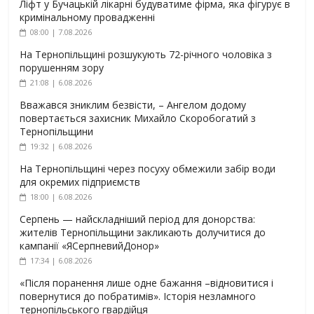
Ліфт у Бучацькій лікарні будуватиме фірма, яка фігурує в
кримінальному провадженні
08:00 | 7.08.2026
На Тернопільщині розшукують 72-річного чоловіка з
порушенням зору
21:08 | 6.08.2026
Вважався зниклим безвісти, – Ангелом додому
повертається захисник Михайло Скоробогатий з
Тернопільщини
19:32 | 6.08.2026
На Тернопільщині через посуху обмежили забір води
для окремих підприємств
18:00 | 6.08.2026
Серпень — найскладніший період для донорства:
жителів Тернопільщини закликають долучитися до
кампанії «ЯСерпневийДонор»
17:34 | 6.08.2026
«Після поранення лише одне бажання –відновитися і
повернутися до побратимів». Історія незламного
тернопільського гвардійця