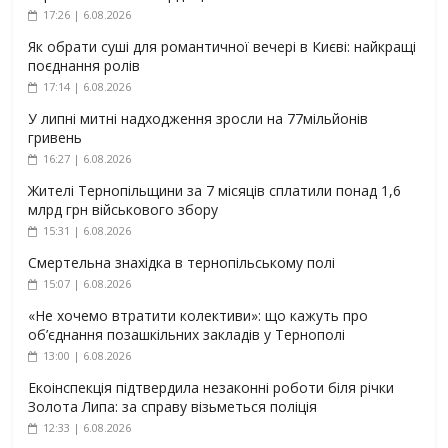
17:26 | 6.08.2026
Як обрати суші для романтичної вечері в Києві: найкращі
поєднання ролів
17:14 | 6.08.2026
У липні митні надходження зросли на 77мільйонів
гривень
16:27 | 6.08.2026
Жителі Тернопільщини за 7 місяців сплатили понад 1,6
млрд грн військового збору
15:31 | 6.08.2026
Смертельна знахідка в тернопільському полі
15:07 | 6.08.2026
«Не хочемо втратити колективи»: що кажуть про
об’єднання позашкільних закладів у Тернополі
13:00 | 6.08.2026
Екоінспекція підтвердила незаконні роботи біля річки
Золота Липа: за справу візьметься поліція
12:33 | 6.08.2026