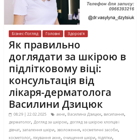
Бізнес-Погляд
Головні
Здоров'я
Як правильно
доглядати за шкірою в
підлітковому віці:
консультація від
лікаря-дерматолога
Василини Дзицюк
,
,
,
08:29 | 22.02.2025
акне
Василина Дзицюк
висипання
,
,
дерматолог
Догляд за шкірою
догляд за шкірою хлопців і
,
,
,
,
дівчат
запалення шкіри
зволоження
косметичні засоби
,
,
,
,
косметолог
лікування акне
очищення шкіри
підлітки