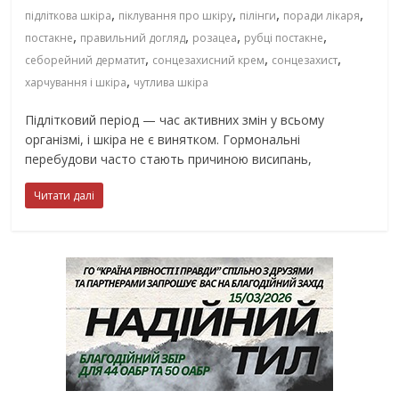
,
,
,
,
підліткова шкіра
піклування про шкіру
пілінги
поради лікаря
,
,
,
,
постакне
правильний догляд
розацеа
рубці постакне
,
,
,
себорейний дерматит
сонцезахисний крем
сонцезахист
,
харчування і шкіра
чутлива шкіра
Підлітковий період — час активних змін у всьому
організмі, і шкіра не є винятком. Гормональні
перебудови часто стають причиною висипань,
Читати далі