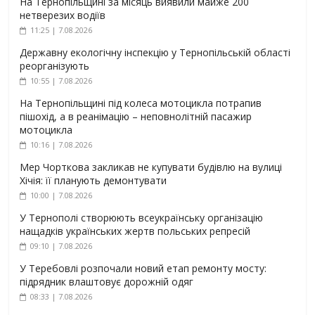
На Тернопільщині за місяць виявили майже 200
нетверезих водіїв
11:25 | 7.08.2026
Державну екологічну інспекцію у Тернопільській області
реорганізують
10:55 | 7.08.2026
На Тернопільщині під колеса мотоцикла потрапив
пішохід, а в реанімацію – неповнолітній пасажир
мотоцикла
10:16 | 7.08.2026
Мер Чорткова закликав не купувати будівлю на вулиці
Хічія: її планують демонтувати
10:00 | 7.08.2026
У Тернополі створюють всеукраїнську організацію
нащадків українських жертв польських репресій
09:10 | 7.08.2026
У Теребовлі розпочали новий етап ремонту мосту:
підрядник влаштовує дорожній одяг
08:33 | 7.08.2026