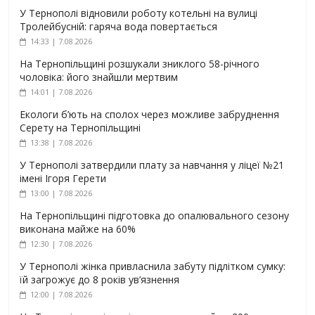
У Тернополі відновили роботу котельні на вулиці
Тролейбусній: гаряча вода повертається
14:33 | 7.08.2026
На Тернопільщині розшукали зниклого 58-річного
чоловіка: його знайшли мертвим
14:01 | 7.08.2026
Екологи б’ють на сполох через можливе забруднення
Серету на Тернопільщині
13:38 | 7.08.2026
У Тернополі затвердили плату за навчання у ліцеї №21
імені Ігоря Герети
13:00 | 7.08.2026
На Тернопільщині підготовка до опалювального сезону
виконана майже на 60%
12:30 | 7.08.2026
У Тернополі жінка привласнила забуту підлітком сумку:
їй загрожує до 8 років ув’язнення
12:00 | 7.08.2026