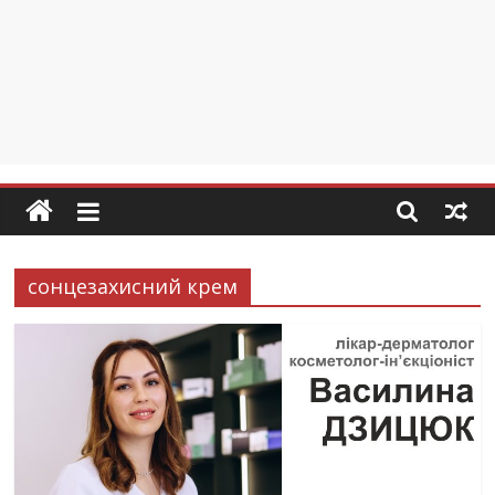
сонцезахисний крем