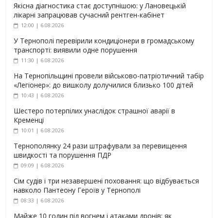
Якісна діагностика стає доступнішою: у Лановецькій
лікарні запрацював сучасний рентген-кабінет
12:00 | 6.08.2026
У Тернополі перевірили кондиціонери в громадському
транспорті: виявили одне порушення
11:30 | 6.08.2026
На Тернопільщині провели військово-патріотичний табір
«Легіонер»: до вишколу долучилися близько 100 дітей
10:43 | 6.08.2026
Шестеро потерпілих унаслідок страшної аварії в
Кременці
10:01 | 6.08.2026
Тернополянку 24 рази штрафували за перевищення
швидкості та порушення ПДР
09:09 | 6.08.2026
Сім судів і три незавершені поховання: що відбувається
навколо Пантеону Героїв у Тернополі
08:33 | 6.08.2026
Майже 10 годин під вогнем і атаками дронів: як