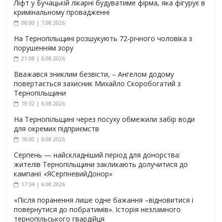
Ліфт у Бучацькій лікарні будуватиме фірма, яка фігурує в
кримінальному провадженні
08:00 | 7.08.2026
На Тернопільщині розшукують 72-річного чоловіка з
порушенням зору
21:08 | 6.08.2026
Вважався зниклим безвісти, – Ангелом додому
повертається захисник Михайло Скоробогатий з
Тернопільщини
19:32 | 6.08.2026
На Тернопільщині через посуху обмежили забір води
для окремих підприємств
18:00 | 6.08.2026
Серпень — найскладніший період для донорства:
жителів Тернопільщини закликають долучитися до
кампанії «ЯСерпневийДонор»
17:34 | 6.08.2026
«Після поранення лише одне бажання –відновитися і
повернутися до побратимів». Історія незламного
тернопільського гвардійця