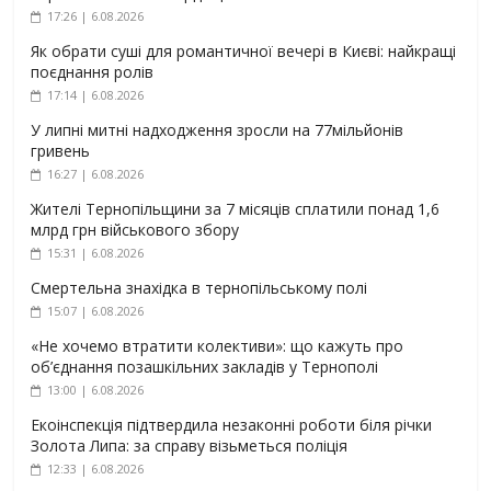
17:26 | 6.08.2026
Як обрати суші для романтичної вечері в Києві: найкращі
поєднання ролів
17:14 | 6.08.2026
У липні митні надходження зросли на 77мільйонів
гривень
16:27 | 6.08.2026
Жителі Тернопільщини за 7 місяців сплатили понад 1,6
млрд грн військового збору
15:31 | 6.08.2026
Смертельна знахідка в тернопільському полі
15:07 | 6.08.2026
«Не хочемо втратити колективи»: що кажуть про
об’єднання позашкільних закладів у Тернополі
13:00 | 6.08.2026
Екоінспекція підтвердила незаконні роботи біля річки
Золота Липа: за справу візьметься поліція
12:33 | 6.08.2026