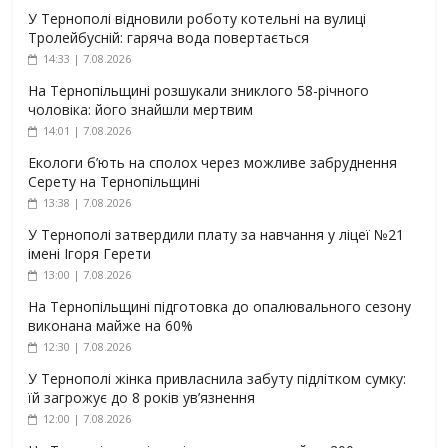
У Тернополі відновили роботу котельні на вулиці
Тролейбусній: гаряча вода повертається
14:33 | 7.08.2026
На Тернопільщині розшукали зниклого 58-річного
чоловіка: його знайшли мертвим
14:01 | 7.08.2026
Екологи б’ють на сполох через можливе забруднення
Серету на Тернопільщині
13:38 | 7.08.2026
У Тернополі затвердили плату за навчання у ліцеї №21
імені Ігоря Герети
13:00 | 7.08.2026
На Тернопільщині підготовка до опалювального сезону
виконана майже на 60%
12:30 | 7.08.2026
У Тернополі жінка привласнила забуту підлітком сумку:
їй загрожує до 8 років ув’язнення
12:00 | 7.08.2026