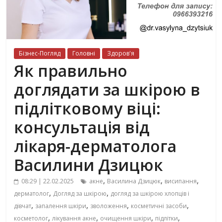
Бізнес-Погляд
Головні
Здоров'я
Як правильно
доглядати за шкірою в
підлітковому віці:
консультація від
лікаря-дерматолога
Василини Дзицюк
,
,
,
08:29 | 22.02.2025
акне
Василина Дзицюк
висипання
,
,
дерматолог
Догляд за шкірою
догляд за шкірою хлопців і
,
,
,
,
дівчат
запалення шкіри
зволоження
косметичні засоби
,
,
,
,
косметолог
лікування акне
очищення шкіри
підлітки