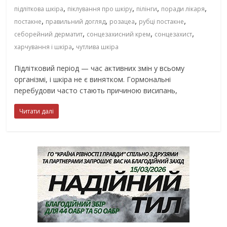
,
,
,
,
підліткова шкіра
піклування про шкіру
пілінги
поради лікаря
,
,
,
,
постакне
правильний догляд
розацеа
рубці постакне
,
,
,
себорейний дерматит
сонцезахисний крем
сонцезахист
,
харчування і шкіра
чутлива шкіра
Підлітковий період — час активних змін у всьому
організмі, і шкіра не є винятком. Гормональні
перебудови часто стають причиною висипань,
Читати далі