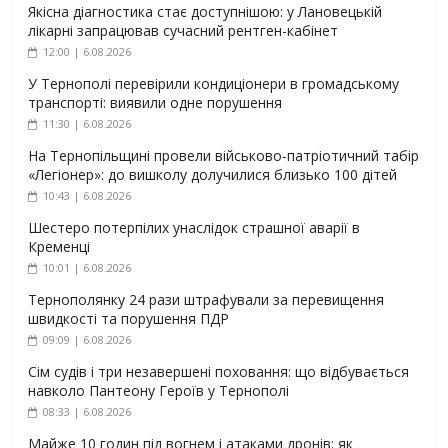
Якісна діагностика стає доступнішою: у Лановецькій
лікарні запрацював сучасний рентген-кабінет
12:00 | 6.08.2026
У Тернополі перевірили кондиціонери в громадському
транспорті: виявили одне порушення
11:30 | 6.08.2026
На Тернопільщині провели військово-патріотичний табір
«Легіонер»: до вишколу долучилися близько 100 дітей
10:43 | 6.08.2026
Шестеро потерпілих унаслідок страшної аварії в
Кременці
10:01 | 6.08.2026
Тернополянку 24 рази штрафували за перевищення
швидкості та порушення ПДР
09:09 | 6.08.2026
Сім судів і три незавершені поховання: що відбувається
навколо Пантеону Героїв у Тернополі
08:33 | 6.08.2026
Майже 10 годин під вогнем і атаками дронів: як