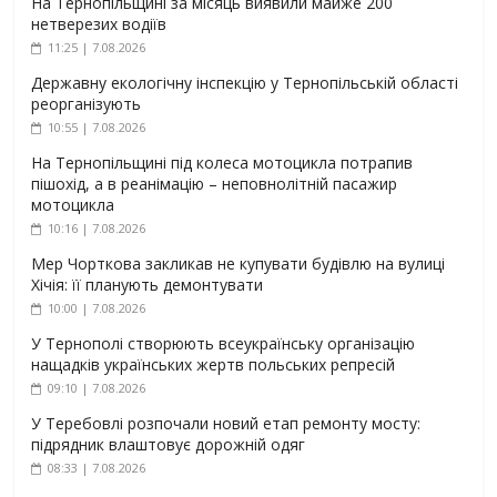
На Тернопільщині за місяць виявили майже 200
нетверезих водіїв
11:25 | 7.08.2026
Державну екологічну інспекцію у Тернопільській області
реорганізують
10:55 | 7.08.2026
На Тернопільщині під колеса мотоцикла потрапив
пішохід, а в реанімацію – неповнолітній пасажир
мотоцикла
10:16 | 7.08.2026
Мер Чорткова закликав не купувати будівлю на вулиці
Хічія: її планують демонтувати
10:00 | 7.08.2026
У Тернополі створюють всеукраїнську організацію
нащадків українських жертв польських репресій
09:10 | 7.08.2026
У Теребовлі розпочали новий етап ремонту мосту:
підрядник влаштовує дорожній одяг
08:33 | 7.08.2026