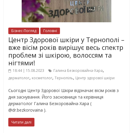
Бізнес-Погляд
Головні
Центр Здорової шкіри у Тернополі –
вже вісім років вирішує весь спектр
проблем зі шкірою, волоссям та
нігтями!
,
18:44 | 15.08.2023
Галина Безкоровайна-Хара
,
,
,
дерматолог
косметолог
Тернопіль
Центр здорової шкіри
Сьогодні Центр Здорової Шкіри відзначає вісім років з
дня заснування. Його засновниця та керівниця
дерматолог Галина Безкоровайна-Хара (
@dr.bezkorovaina ).
Читати далі