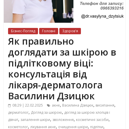
Бізнес-Погляд
Головні
Здоров'я
Як правильно
доглядати за шкірою в
підлітковому віці:
консультація від
лікаря-дерматолога
Василини Дзицюк
,
,
,
08:29 | 22.02.2025
акне
Василина Дзицюк
висипання
,
,
дерматолог
Догляд за шкірою
догляд за шкірою хлопців і
,
,
,
,
дівчат
запалення шкіри
зволоження
косметичні засоби
,
,
,
,
косметолог
лікування акне
очищення шкіри
підлітки