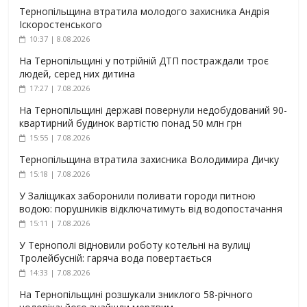
Тернопільщина втратила молодого захисника Андрія
Іскоростенського
10:37 | 8.08.2026
На Тернопільщині у потрійній ДТП постраждали троє
людей, серед них дитина
17:27 | 7.08.2026
На Тернопільщині державі повернули недобудований 90-
квартирний будинок вартістю понад 50 млн грн
15:55 | 7.08.2026
Тернопільщина втратила захисника Володимира Дичку
15:18 | 7.08.2026
У Заліщиках заборонили поливати городи питною
водою: порушників відключатимуть від водопостачання
15:11 | 7.08.2026
У Тернополі відновили роботу котельні на вулиці
Тролейбусній: гаряча вода повертається
14:33 | 7.08.2026
На Тернопільщині розшукали зниклого 58-річного