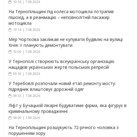
10:55 | 7.08.2026
На Тернопільщині під колеса мотоцикла потрапив
пішохід, а в реанімацію – неповнолітній пасажир
мотоцикла
10:16 | 7.08.2026
Мер Чорткова закликав не купувати будівлю на вулиці
Хічія: її планують демонтувати
10:00 | 7.08.2026
У Тернополі створюють всеукраїнську організацію
нащадків українських жертв польських репресій
09:10 | 7.08.2026
У Теребовлі розпочали новий етап ремонту мосту:
підрядник влаштовує дорожній одяг
08:33 | 7.08.2026
Ліфт у Бучацькій лікарні будуватиме фірма, яка фігурує в
кримінальному провадженні
08:00 | 7.08.2026
На Тернопільщині розшукують 72-річного чоловіка з
порушенням зору