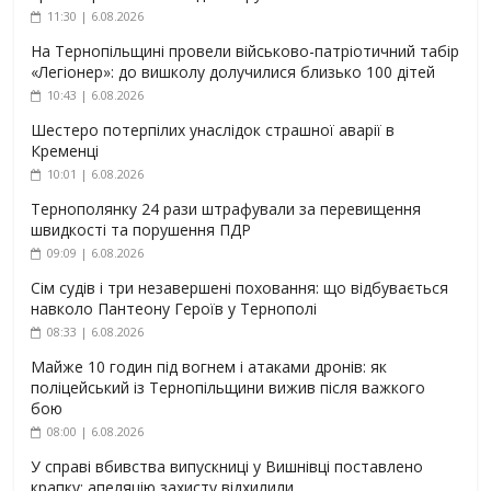
11:30 | 6.08.2026
На Тернопільщині провели військово-патріотичний табір
«Легіонер»: до вишколу долучилися близько 100 дітей
10:43 | 6.08.2026
Шестеро потерпілих унаслідок страшної аварії в
Кременці
10:01 | 6.08.2026
Тернополянку 24 рази штрафували за перевищення
швидкості та порушення ПДР
09:09 | 6.08.2026
Сім судів і три незавершені поховання: що відбувається
навколо Пантеону Героїв у Тернополі
08:33 | 6.08.2026
Майже 10 годин під вогнем і атаками дронів: як
поліцейський із Тернопільщини вижив після важкого
бою
08:00 | 6.08.2026
У справі вбивства випускниці у Вишнівці поставлено
крапку: апеляцію захисту відхилили