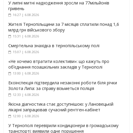
У липні митні надходження зросли на 77мільйонів
гривень
16:27 | 6.08.2026
Жителі Тернопільщини за 7 місяців сплатили понад 1,6
млрд грн військового збору
15:31 | 6.08.2026
Смертельна знахідка в тернопільському полі
15:07 | 6.08.2026
«Не хочемо втратити колективи»: що кажуть про
об’єднання позашкільних закладів у Тернополі
13:00 | 6.08.2026
Екоінспекція підтвердила незаконні роботи біля річки
Золота Липа: за справу візьметься поліція
12:33 | 6.08.2026
Якісна діагностика стає доступнішою: у Лановецькій
лікарні запрацював сучасний рентген-кабінет
12:00 | 6.08.2026
У Тернополі перевірили кондиціонери в громадському
транспорті: виявили одне порушення