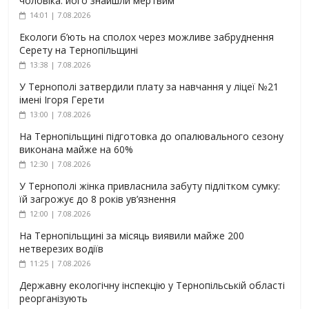
чоловіка: його знайшли мертвим
14:01 | 7.08.2026
Екологи б’ють на сполох через можливе забруднення
Серету на Тернопільщині
13:38 | 7.08.2026
У Тернополі затвердили плату за навчання у ліцеї №21
імені Ігоря Герети
13:00 | 7.08.2026
На Тернопільщині підготовка до опалювального сезону
виконана майже на 60%
12:30 | 7.08.2026
У Тернополі жінка привласнила забуту підлітком сумку:
їй загрожує до 8 років ув’язнення
12:00 | 7.08.2026
На Тернопільщині за місяць виявили майже 200
нетверезих водіїв
11:25 | 7.08.2026
Державну екологічну інспекцію у Тернопільській області
реорганізують