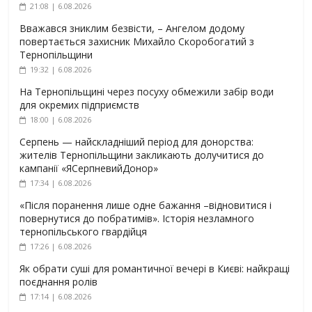
21:08 | 6.08.2026
Вважався зниклим безвісти, – Ангелом додому
повертається захисник Михайло Скоробогатий з
Тернопільщини
19:32 | 6.08.2026
На Тернопільщині через посуху обмежили забір води
для окремих підприємств
18:00 | 6.08.2026
Серпень — найскладніший період для донорства:
жителів Тернопільщини закликають долучитися до
кампанії «ЯСерпневийДонор»
17:34 | 6.08.2026
«Після поранення лише одне бажання –відновитися і
повернутися до побратимів». Історія незламного
тернопільського гвардійця
17:26 | 6.08.2026
Як обрати суші для романтичної вечері в Києві: найкращі
поєднання ролів
17:14 | 6.08.2026