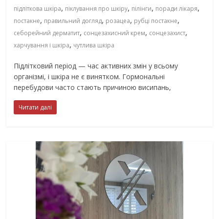
,
,
,
,
підліткова шкіра
піклування про шкіру
пілінги
поради лікаря
,
,
,
,
постакне
правильний догляд
розацеа
рубці постакне
,
,
,
себорейний дерматит
сонцезахисний крем
сонцезахист
,
харчування і шкіра
чутлива шкіра
Підлітковий період — час активних змін у всьому
організмі, і шкіра не є винятком. Гормональні
перебудови часто стають причиною висипань,
Читати далі