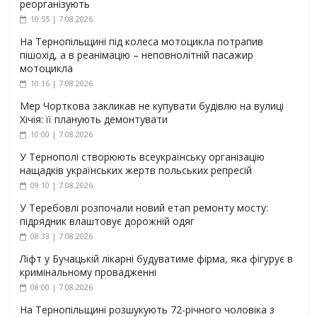
реорганізують
10:55 | 7.08.2026
На Тернопільщині під колеса мотоцикла потрапив
пішохід, а в реанімацію – неповнолітній пасажир
мотоцикла
10:16 | 7.08.2026
Мер Чорткова закликав не купувати будівлю на вулиці
Хічія: її планують демонтувати
10:00 | 7.08.2026
У Тернополі створюють всеукраїнську організацію
нащадків українських жертв польських репресій
09:10 | 7.08.2026
У Теребовлі розпочали новий етап ремонту мосту:
підрядник влаштовує дорожній одяг
08:33 | 7.08.2026
Ліфт у Бучацькій лікарні будуватиме фірма, яка фігурує в
кримінальному провадженні
08:00 | 7.08.2026
На Тернопільщині розшукують 72-річного чоловіка з