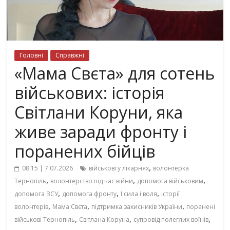
Головні
Справжні
«Мама Свєта» для сотень
військових: історія
Світлани Коруни, яка
живе заради фронту і
поранених бійців
,
08:15 | 7.07.2026
військові у лікарнях
волонтерка
,
,
,
Тернопіль
волонтерство під час війни
допомога військовим
,
,
,
допомога ЗСУ
допомога фронту
І сила і воля
історії
,
,
,
волонтерів
Мама Свєта
підтримка захисників України
поранені
,
,
,
військові Тернопіль
Світлана Коруна
супровід полеглих воїнів