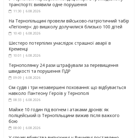
транспорті: виявили одне порушення
11:30 | 6.08.2026
На Тернопільщині провели військово-патріотичний табір
«Легіонер»: до вишколу долучилися близько 100 дітей
10:43 | 6.08.2026
Шестеро потерпілих унаслідок страшної аварії в
Кременці
10:01 | 6.08.2026
Тернополянку 24 рази штрафували за перевищення
швидкості та порушення ПДР
09:09 | 6.08.2026
Сім судів і три незавершені поховання: що відбувається
навколо Пантеону Героїв у Тернополі
08:33 | 6.08.2026
Майже 10 годин під вогнем і атаками дронів: як
поліцейський із Тернопільщини вижив після важкого
бою
08:00 | 6.08.2026
У справі вбивства випускниці у Вишнівці поставлено