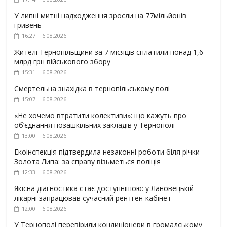
У липні митні надходження зросли на 77мільйонів
гривень
16:27 | 6.08.2026
Жителі Тернопільщини за 7 місяців сплатили понад 1,6
млрд грн військового збору
15:31 | 6.08.2026
Смертельна знахідка в тернопільському полі
15:07 | 6.08.2026
«Не хочемо втратити колективи»: що кажуть про
об’єднання позашкільних закладів у Тернополі
13:00 | 6.08.2026
Екоінспекція підтвердила незаконні роботи біля річки
Золота Липа: за справу візьметься поліція
12:33 | 6.08.2026
Якісна діагностика стає доступнішою: у Лановецькій
лікарні запрацював сучасний рентген-кабінет
12:00 | 6.08.2026
У Тернополі перевірили кондиціонери в громадському