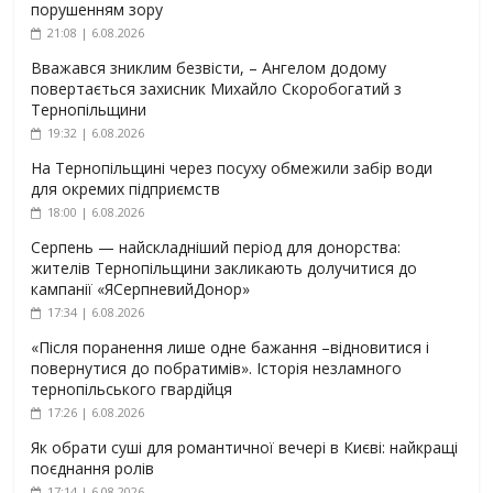
порушенням зору
21:08 | 6.08.2026
Вважався зниклим безвісти, – Ангелом додому
повертається захисник Михайло Скоробогатий з
Тернопільщини
19:32 | 6.08.2026
На Тернопільщині через посуху обмежили забір води
для окремих підприємств
18:00 | 6.08.2026
Серпень — найскладніший період для донорства:
жителів Тернопільщини закликають долучитися до
кампанії «ЯСерпневийДонор»
17:34 | 6.08.2026
«Після поранення лише одне бажання –відновитися і
повернутися до побратимів». Історія незламного
тернопільського гвардійця
17:26 | 6.08.2026
Як обрати суші для романтичної вечері в Києві: найкращі
поєднання ролів
17:14 | 6.08.2026