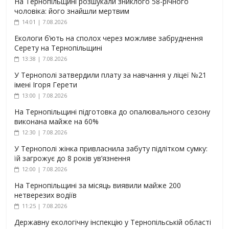
На Тернопільщині розшукали зниклого 58-річного
чоловіка: його знайшли мертвим
14:01 | 7.08.2026
Екологи б’ють на сполох через можливе забруднення
Серету на Тернопільщині
13:38 | 7.08.2026
У Тернополі затвердили плату за навчання у ліцеї №21
імені Ігоря Герети
13:00 | 7.08.2026
На Тернопільщині підготовка до опалювального сезону
виконана майже на 60%
12:30 | 7.08.2026
У Тернополі жінка привласнила забуту підлітком сумку:
їй загрожує до 8 років ув’язнення
12:00 | 7.08.2026
На Тернопільщині за місяць виявили майже 200
нетверезих водіїв
11:25 | 7.08.2026
Державну екологічну інспекцію у Тернопільській області