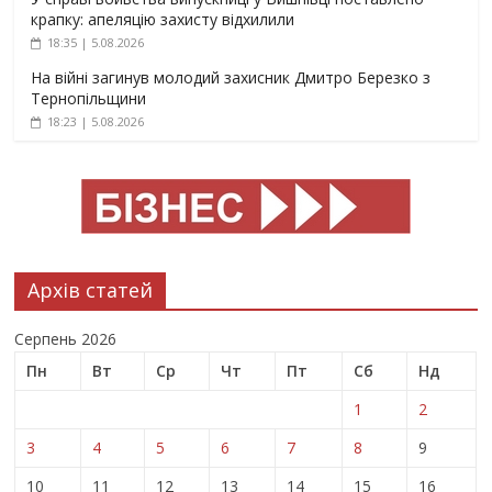
крапку: апеляцію захисту відхилили
18:35 | 5.08.2026
На війні загинув молодий захисник Дмитро Березко з
Тернопільщини
18:23 | 5.08.2026
Архів статей
Серпень 2026
Пн
Вт
Ср
Чт
Пт
Сб
Нд
1
2
3
4
5
6
7
8
9
10
11
12
13
14
15
16