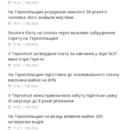
14:33 | 7.08.2026
На Тернопільщині розшукали зниклого 58-річного
чоловіка: його знайшли мертвим
14:01 | 7.08.2026
Екологи б’ють на сполох через можливе забруднення
Серету на Тернопільщині
13:38 | 7.08.2026
У Тернополі затвердили плату за навчання у ліцеї №21
імені Ігоря Герети
13:00 | 7.08.2026
На Тернопільщині підготовка до опалювального сезону
виконана майже на 60%
12:30 | 7.08.2026
У Тернополі жінка привласнила забуту підлітком сумку:
їй загрожує до 8 років ув’язнення
12:00 | 7.08.2026
На Тернопільщині за місяць виявили майже 200
нетверезих водіїв
11:25 | 7.08.2026