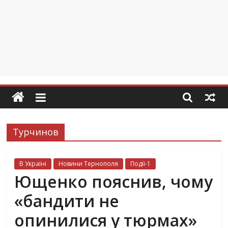
Турчинов
В Україні
Новини Тернополя
Події-1
Ющенко пояснив, чому
«бандити не
опинилися у тюрмах»