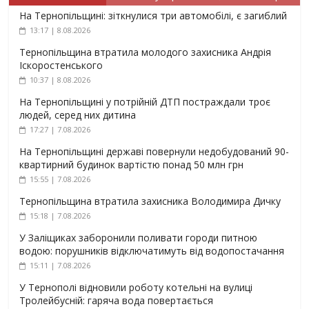
На Тернопільщині: зіткнулися три автомобілі, є загиблий
13:17 | 8.08.2026
Тернопільщина втратила молодого захисника Андрія
Іскоростенського
10:37 | 8.08.2026
На Тернопільщині у потрійній ДТП постраждали троє
людей, серед них дитина
17:27 | 7.08.2026
На Тернопільщині державі повернули недобудований 90-
квартирний будинок вартістю понад 50 млн грн
15:55 | 7.08.2026
Тернопільщина втратила захисника Володимира Дичку
15:18 | 7.08.2026
У Заліщиках заборонили поливати городи питною
водою: порушників відключатимуть від водопостачання
15:11 | 7.08.2026
У Тернополі відновили роботу котельні на вулиці
Тролейбусній: гаряча вода повертається