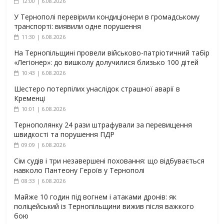
12:00 | 6.08.2026
У Тернополі перевірили кондиціонери в громадському
транспорті: виявили одне порушення
11:30 | 6.08.2026
На Тернопільщині провели військово-патріотичний табір
«Легіонер»: до вишколу долучилися близько 100 дітей
10:43 | 6.08.2026
Шестеро потерпілих унаслідок страшної аварії в
Кременці
10:01 | 6.08.2026
Тернополянку 24 рази штрафували за перевищення
швидкості та порушення ПДР
09:09 | 6.08.2026
Сім судів і три незавершені поховання: що відбувається
навколо Пантеону Героїв у Тернополі
08:33 | 6.08.2026
Майже 10 годин під вогнем і атаками дронів: як
поліцейський із Тернопільщини вижив після важкого
бою