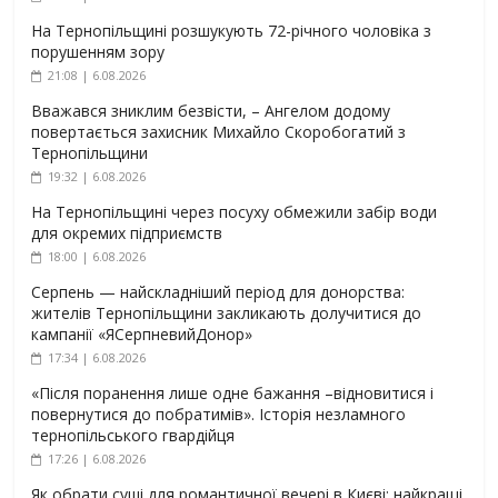
На Тернопільщині розшукують 72-річного чоловіка з
порушенням зору
21:08 | 6.08.2026
Вважався зниклим безвісти, – Ангелом додому
повертається захисник Михайло Скоробогатий з
Тернопільщини
19:32 | 6.08.2026
На Тернопільщині через посуху обмежили забір води
для окремих підприємств
18:00 | 6.08.2026
Серпень — найскладніший період для донорства:
жителів Тернопільщини закликають долучитися до
кампанії «ЯСерпневийДонор»
17:34 | 6.08.2026
«Після поранення лише одне бажання –відновитися і
повернутися до побратимів». Історія незламного
тернопільського гвардійця
17:26 | 6.08.2026
Як обрати суші для романтичної вечері в Києві: найкращі