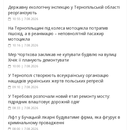
Державну екологічну інспекцію у Тернопільській області
реорганізують
10:55 | 7.08.2026
На Тернопільщині під колеса мотоцикла потрапив
пішохід, а в реанімацію – неповнолітній пасажир
мотоцикла
10:16 | 7.08.2026
Мер Чорткова закликав не купувати будівлю на вулиці
Хічія: її планують демонтувати
10:00 | 7.08.2026
У Тернополі створюють всеукраїнську організацію
нащадків українських жертв польських репресій
09:10 | 7.08.2026
У Теребовлі розпочали новий етап ремонту мосту:
підрядник влаштовує дорожній одяг
08:33 | 7.08.2026
Ліфт у Бучацькій лікарні будуватиме фірма, яка фігурує в
кримінальному провадженні
08:00 | 7.08.2026