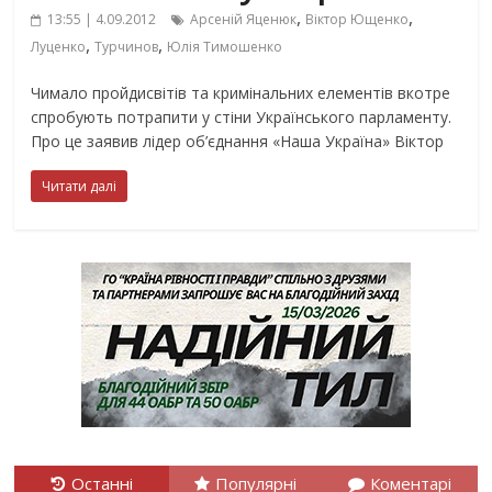
,
,
13:55 | 4.09.2012
Арсеній Яценюк
Віктор Ющенко
,
,
Луценко
Турчинов
Юлія Тимошенко
Чимало пройдисвітів та кримінальних елементів вкотре
спробують потрапити у стіни Українського парламенту.
Про це заявив лідер об’єднання «Наша Україна» Віктор
Читати далі
Останні
Популярні
Коментарі