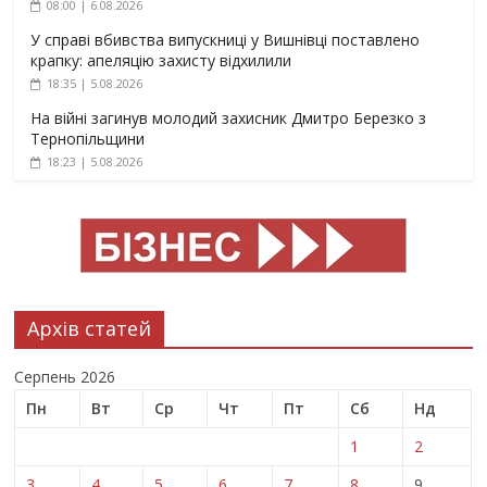
08:00 | 6.08.2026
У справі вбивства випускниці у Вишнівці поставлено
крапку: апеляцію захисту відхилили
18:35 | 5.08.2026
На війні загинув молодий захисник Дмитро Березко з
Тернопільщини
18:23 | 5.08.2026
Архів статей
Серпень 2026
Пн
Вт
Ср
Чт
Пт
Сб
Нд
1
2
3
4
5
6
7
8
9