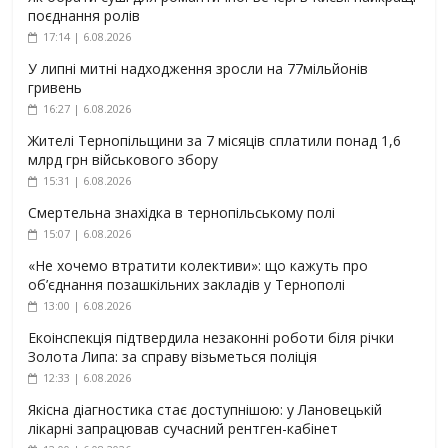
поєднання ролів
17:14 | 6.08.2026
У липні митні надходження зросли на 77мільйонів
гривень
16:27 | 6.08.2026
Жителі Тернопільщини за 7 місяців сплатили понад 1,6
млрд грн військового збору
15:31 | 6.08.2026
Смертельна знахідка в тернопільському полі
15:07 | 6.08.2026
«Не хочемо втратити колективи»: що кажуть про
об’єднання позашкільних закладів у Тернополі
13:00 | 6.08.2026
Екоінспекція підтвердила незаконні роботи біля річки
Золота Липа: за справу візьметься поліція
12:33 | 6.08.2026
Якісна діагностика стає доступнішою: у Лановецькій
лікарні запрацював сучасний рентген-кабінет