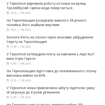
У Тернополі відновили роботу котельні на вулиці
Тролейбусній: гаряча вода повертається
14:33 | 7.08.2026
На Тернопільщині розшукали зниклого 58-річного
чоловіка: його знайшли мертвим
14:01 | 7.08.2026
Екологи б’ють на сполох через можливе забруднення
Серету на Тернопільщині
13:38 | 7.08.2026
У Тернополі затвердили плату за навчання у ліцеї №21
імені Ігоря Герети
13:00 | 7.08.2026
На Тернопільщині підготовка до опалювального сезону
виконана майже на 60%
12:30 | 7.08.2026
У Тернополі жінка привласнила забуту підлітком сумку:
їй загрожує до 8 років ув’язнення
12:00 | 7.08.2026
На Тернопільщині за місяць виявили майже 200