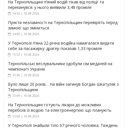
На Тернопільщині п’яний водій тікав від поліції та
перекинувся: у нього виявили 3,48 проміле
14:33 | 10.08.2026
Пункти незламності на Тернопільщині перевірять перед
зимою: що зміниться
14:00 | 10.08.2026
У Тернополі п’яна 22-річна водійка намагалася видати
себе за пасажирку: драгер показав 1,33 проміле
13:33 | 10.08.2026
Тернопільські веслувальники здобули сім медалей на
чемпіонаті України
13:30 | 10.08.2026
Було лише 20 років… На війні загинув Богдан Шкатуляк з
Тернопільщини
13:09 | 10.08.2026
На Тернопільщині готують лікарні до можливих
перебоїв із водою та електроенергією: що планують
13:00 | 10.08.2026
У Тернополі знайшли тіло 67-річного чоловіка. Тиждень