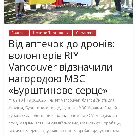
Головні
Новини Тернополя
Справжні
Від аптечок до дронів:
волонтерів RIY
Vancouver відзначили
нагородою МЗС
«Бурштинове серце»
,
09:10 | 19.06.2026
RIY Vancouver
благодійність для
,
,
,
України
Бурштинове серце
відзнака МЗС України
Віталій
,
,
,
Кубацький
волонтери Канади
допомога ЗСУ
маскувальні
,
,
,
сітки
медичні аптечки для військових
Олександр Воробець
,
,
тактична медицина
українська громада Канади
українська