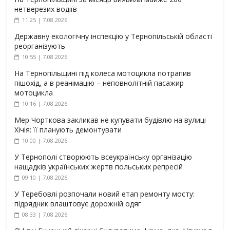
нетверезих водіїв
11:25 | 7.08.2026
Державну екологічну інспекцію у Тернопільській області
реорганізують
10:55 | 7.08.2026
На Тернопільщині під колеса мотоцикла потрапив
пішохід, а в реанімацію – неповнолітній пасажир
мотоцикла
10:16 | 7.08.2026
Мер Чорткова закликав не купувати будівлю на вулиці
Хічія: її планують демонтувати
10:00 | 7.08.2026
У Тернополі створюють всеукраїнську організацію
нащадків українських жертв польських репресій
09:10 | 7.08.2026
У Теребовлі розпочали новий етап ремонту мосту:
підрядник влаштовує дорожній одяг
08:33 | 7.08.2026