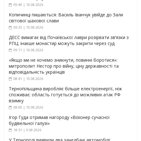
09:49 | 10.08.2026
Копичинці пишаються: Василь Іванчук увійде до Зали
світової шахової слави
09:33 | 10.08.2026
ДЕСС вимагає від Почаївської лаври розірвати зв’язки з
РПЦ: інакше монастир можуть закрити через суд
09:11 | 10.08.2026
«Якщо ми не хочемо зникнути, повинні боротися»:
митрополит Нестор про війну, ціну державності та
відповідальність українців
08:41 | 10.08.2026
Тернопільщина виробляє більше електроенергії, ніж
споживає: область готується до можливих атак РФ
взимку
08:00 | 10.08.2026
Ігор Гуда отримав нагороду «Візіонер сучасної
будівельної галузі»
18:51 | 9.08.2026
У Тернополі виявили два занедбані автомобілі: