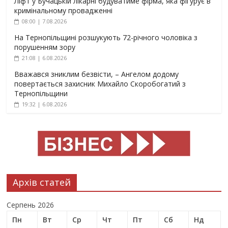
Ліфт у Бучацькій лікарні будуватиме фірма, яка фігурує в
кримінальному провадженні
08:00 | 7.08.2026
На Тернопільщині розшукують 72-річного чоловіка з
порушенням зору
21:08 | 6.08.2026
Вважався зниклим безвісти, – Ангелом додому
повертається захисник Михайло Скоробогатий з
Тернопільщини
19:32 | 6.08.2026
Архів статей
Серпень 2026
Пн
Вт
Ср
Чт
Пт
Сб
Нд