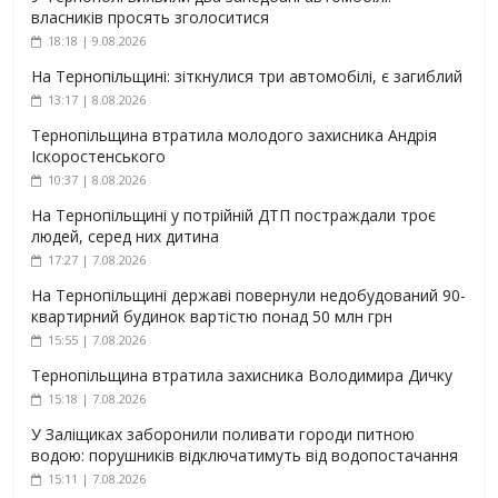
власників просять зголоситися
18:18 | 9.08.2026
На Тернопільщині: зіткнулися три автомобілі, є загиблий
13:17 | 8.08.2026
Тернопільщина втратила молодого захисника Андрія
Іскоростенського
10:37 | 8.08.2026
На Тернопільщині у потрійній ДТП постраждали троє
людей, серед них дитина
17:27 | 7.08.2026
На Тернопільщині державі повернули недобудований 90-
квартирний будинок вартістю понад 50 млн грн
15:55 | 7.08.2026
Тернопільщина втратила захисника Володимира Дичку
15:18 | 7.08.2026
У Заліщиках заборонили поливати городи питною
водою: порушників відключатимуть від водопостачання
15:11 | 7.08.2026