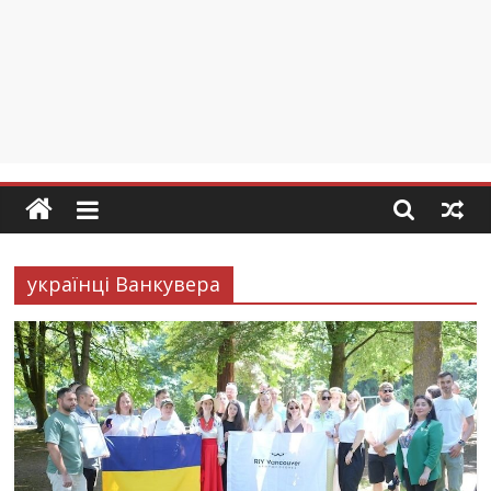
українці Ванкувера