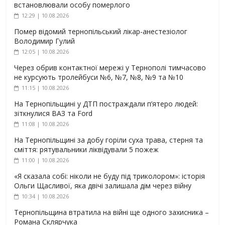
встановлювали особу померлого
12:29 | 10.08.2026
Помер відомий тернопільський лікар-анестезіолог
Володимир Гулий
12:05 | 10.08.2026
Через обрив контактної мережі у Тернополі тимчасово
не курсують тролейбуси №6, №7, №8, №9 та №10
11:15 | 10.08.2026
На Тернопільщині у ДТП постраждали п’ятеро людей:
зіткнулися ВАЗ та Ford
11:08 | 10.08.2026
На Тернопільщині за добу горіли суха трава, стерня та
сміття: рятувальники ліквідували 5 пожеж
11:00 | 10.08.2026
«Я сказала собі: ніколи не буду під триколором»: історія
Ольги Щасливої, яка двічі залишала дім через війну
10:34 | 10.08.2026
Тернопільщина втратила на війні ще одного захисника –
Романа Склярчука