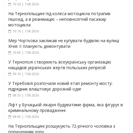
10:55 | 7.08.2026
На Тернопільщині під колеса мотоцикла потрапив
пішохід, а в реанімацію – неповнолітній пасажир
мотоцикла
10:16 | 7.08.2026
Мер Чорткова закликав не купувати будівлю на вулиці
Хічія: її планують демонтувати
10:00 | 7.08.2026
У Тернополі створюють всеукраїнську організацію
нащадків українських жертв польських репресій
09:10 | 7.08.2026
У Теребовлі розпочали новий етап ремонту мосту:
підрядник влаштовує дорожній одяг
08:33 | 7.08.2026
Ліфт у Бучацькій лікарні будуватиме фірма, яка фігурує в
кримінальному провадженні
08:00 | 7.08.2026
На Тернопільщині розшукують 72-річного чоловіка з
порушенням зору