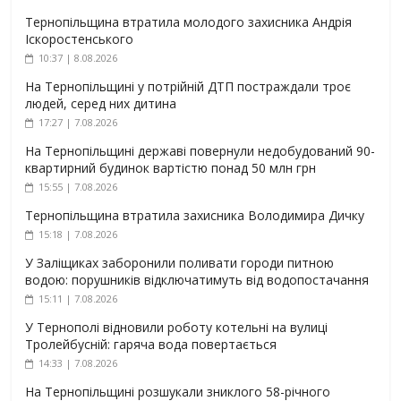
Тернопільщина втратила молодого захисника Андрія
Іскоростенського
10:37 | 8.08.2026
На Тернопільщині у потрійній ДТП постраждали троє
людей, серед них дитина
17:27 | 7.08.2026
На Тернопільщині державі повернули недобудований 90-
квартирний будинок вартістю понад 50 млн грн
15:55 | 7.08.2026
Тернопільщина втратила захисника Володимира Дичку
15:18 | 7.08.2026
У Заліщиках заборонили поливати городи питною
водою: порушників відключатимуть від водопостачання
15:11 | 7.08.2026
У Тернополі відновили роботу котельні на вулиці
Тролейбусній: гаряча вода повертається
14:33 | 7.08.2026
На Тернопільщині розшукали зниклого 58-річного