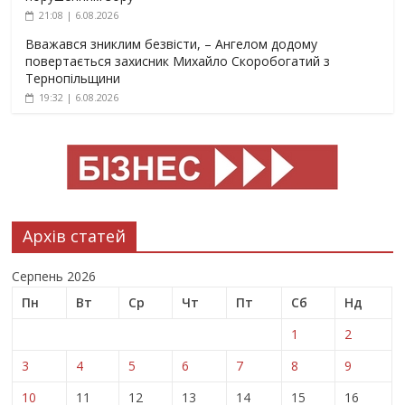
21:08 | 6.08.2026
Вважався зниклим безвісти, – Ангелом додому
повертається захисник Михайло Скоробогатий з
Тернопільщини
19:32 | 6.08.2026
Архів статей
Серпень 2026
Пн
Вт
Ср
Чт
Пт
Сб
Нд
1
2
3
4
5
6
7
8
9
10
11
12
13
14
15
16