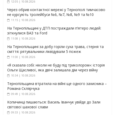
12:05 | 10.08.2026
Через обрив контактної мережі у Тернополі тимчасово
не курсують тролейбуси №6, №7, №8, №9 та №10
11:15 | 10.08.2026
На Тернопільщині у ДТП постраждали п’ятеро людей:
зіткнулися ВАЗ та Ford
11:08 | 10.08.2026
На Тернопільщині за добу горіли суха трава, стерня та
сміття: рятувальники ліквідували 5 пожеж
11:00 | 10.08.2026
«Я сказала собі: ніколи не буду під триколором»: історія
Ольги Щасливої, яка двічі залишала дім через війну
10:34 | 10.08.2026
Тернопільщина втратила на війні ще одного захисника –
Романа Склярчука
09:49 | 10.08.2026
Копичинці пишаються: Василь Іванчук увійде до Зали
світової шахової слави
09:33 | 10.08.2026