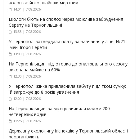
чоловіка: його знайшли мертвим
14:01 | 7.08.2026
Екологи б’ють на сполох через можливе забруднення
Серету на Тернопільщині
13:38 | 7.08.2026
У Тернополі затвердили плату за навчання у ліцеї №21
імені Ігоря Герети
13:00 | 7.08.2026
На Тернопільщині підготовка до опалювального сезону
виконана майже на 60%
12:30 | 7.08.2026
У Тернополі жінка привласнила забуту підлітком сумку:
їй загрожує до 8 років ув’язнення
12:00 | 7.08.2026
На Тернопільщині за місяць виявили майже 200
нетверезих водіїв
11:25 | 7.08.2026
Державну екологічну інспекцію у Тернопільській області
реорганізують