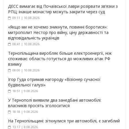
ДЕСС вимагає від Почаївської лаври розірвати зв’язки з
РПЦ: інакше монастир можуть закрити через суд
09:11 | 10.08.2026
«Якщо ми не хочемо зникнути, повинні боротися»:
митрополит Нестор про війну, ціну державності та
відповідальність українців
08:41 | 10.08.2026
Тернопільщина виробляє більше електроенергії, ніж
споживає: область готується до можливих атак РФ
взимку
08:00 | 10.08.2026
Ігор Гуда отримав нагороду «Візіонер сучасної
будівельної галузі»
18:51 | 9.08.2026
У Тернополі виявили два занедбані автомобілі:
власників просять зголоситися
18:18 | 9.08.2026
На Тернопільщині: зіткнулися три автомобілі, є загиблий
13:17 | 8.08.2026