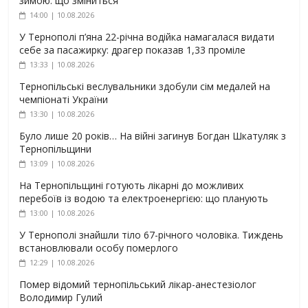
зимою: що зміниться
14:00 | 10.08.2026
У Тернополі п’яна 22-річна водійка намагалася видати
себе за пасажирку: драгер показав 1,33 проміле
13:33 | 10.08.2026
Тернопільські веслувальники здобули сім медалей на
чемпіонаті України
13:30 | 10.08.2026
Було лише 20 років… На війні загинув Богдан Шкатуляк з
Тернопільщини
13:09 | 10.08.2026
На Тернопільщині готують лікарні до можливих
перебоїв із водою та електроенергією: що планують
13:00 | 10.08.2026
У Тернополі знайшли тіло 67-річного чоловіка. Тиждень
встановлювали особу померлого
12:29 | 10.08.2026
Помер відомий тернопільський лікар-анестезіолог
Володимир Гулий