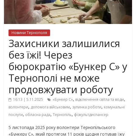
Новини Тернополя
Захисники залишилися
без їжі! Через
бюрократію «Бункер С» у
Тернополі не може
продовжувати роботу
,
,
16:13 | 5.11.2025
«Бункер С»
відключення світла та води
,
,
,
волонтери
допомога військовим
зупинка роботи
комунальні
,
,
,
послуги
обласна рада
Тернопіль
фізкультдиспансер
5 листопада 2025 року волонтери Тернопільського
«Бункеру С», який протягом 11 років щодня готував їжу