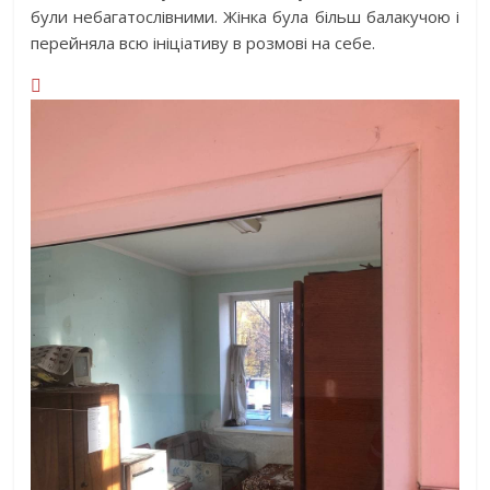
були небагатослівними. Жінка була більш балакучою і
перейняла всю ініціативу в розмові на себе.
