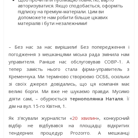
авторизуватися. Якщо сподобається, оформіть
підписку на преміум-матеріали. Цим ви
допоможете нам робити більше цікавих
матеріалів і бути незалежними!
– Без нас за нас вирішили! Без попередження і
погодження з мешканцями міська рада змінила нам
управителя. Раніше нас обслуговував СОВР-1. А
тепер замість нього стала фірма-управитель з
Кременчука. Ми терміново створюємо ОСББ, оскільки
зі своїх джерел довідались, що ця компанія має
великі борги. Ми вже не шукаємо правди. Мусимо
діяти самі, – обурюється
тернополянка Наталя
. Її
дім на вул. 15-го Квітня, 1.
Як з’ясували журналісти «
20 хвилин
», конкурсний
відбір не відбувався на площадці відкритих
тендерних процедур Prozorro. А мешканці