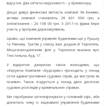
відсутня. Два об’єкти нерухомості – у Кременчуці.
Дещо дивує фінансова звітність компанії. Як бачимо,
активи компанії становлять 26 601 000 грн, а
зобов’язання – 20 108 00 грн. З 2017-го фірма бере
участь у програмі держзакупівель.
Цікаво, що компанія управляє будинками ще у Луцьку
та Рівному. Третім у списку вже додали й Тернопіль.
Місцезнаходженням філії у Тернополі вказана вул.
Текстильна, буд. 1Г.
У відкритих джерелах також знаходимо, що
«Керуюча Компанія «Будсервіс» проходить у понад
сотні адміністративних судових справ, де виступає як
позивач. Також згадується у понад двох десятках
судових розглядів у кримінальних справах.
Ми спробували зателефонувати у головний офіс, аби
дізнатися, чому їх зацікавило управління будинками