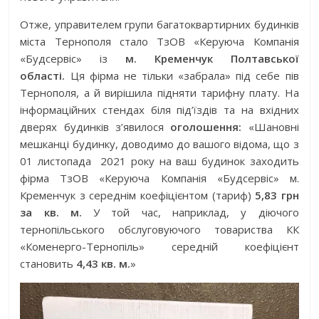
Отже, управителем групи багатоквартирних будинків
міста Тернополя стало ТзОВ «Керуюча Компанія
«Будсервіс» із
м. Кременчук Полтавської
області.
Ця фірма не тільки «забрала» під себе пів
Тернополя, а й вирішила підняти тарифну плату. На
інформаційних стендах біля під’їздів та на вхідних
дверях будинків з’явилося
оголошення:
«Шановні
мешканці будинку, доводимо до вашого відома, що з
01 листопада 2021 року на ваш будинок заходить
фірма ТзОВ «Керуюча Компанія «Будсервіс» м.
Кременчук з середнім коефіцієнтом (тариф)
5,83 грн
за кв. м.
У той час, наприклад, у діючого
тернопільського обслуговуючого товариства КК
«Коменерго-Тернопіль» середній коефіцієнт
становить
4,43 кв. м.
»