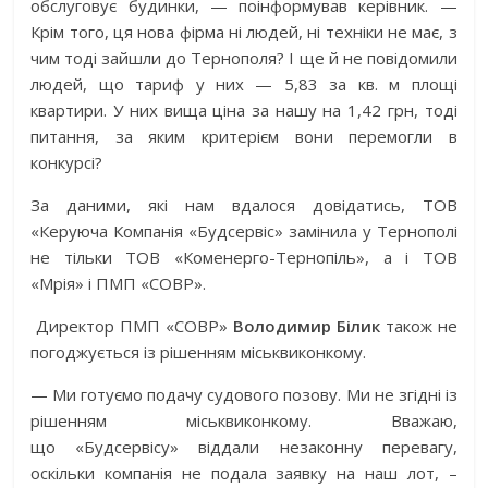
обслуговує будинки, — поінформував керівник. —
Крім того, ця нова фірма ні людей, ні техніки не має, з
чим тоді зайшли до Тернополя? І ще й не повідомили
людей, що тариф у них — 5,83 за кв. м площі
квартири. У них вища ціна за нашу на 1,42 грн, тоді
питання, за яким критерієм вони перемогли в
конкурсі?
За даними, які нам вдалося довідатись, ТОВ
«Керуюча Компанія «Будсервіс» замінила у Тернополі
не тільки ТОВ «Коменерго-Тернопіль», а і ТОВ
«Мрія» і ПМП «СОВР».
Директор ПМП «СОВР»
Володимир Білик
також не
погоджується із рішенням міськвиконкому.
— Ми готуємо подачу судового позову. Ми не згідні із
рішенням міськвиконкому. Вважаю,
що «Будсервісу» віддали незаконну перевагу,
оскільки компанія не подала заявку на наш лот, –