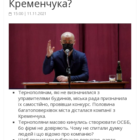
Кременчука?
15:00 | 11.11.2021
Тернополянам, які не визначилися з
управителями будинків, міська рада призначила
їх самостійно, провівши конкурс. Половина
багатоповерхівок міста дісталася компанії з
Кременчука.
Тернополяни масово кинулись створювати ОСББ,
бо фірмі не довіряють. Чому не спитали думку
людей і що відомо про компанію?
Щоб прочитати публікацію повністю, варто