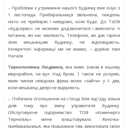
– Проблема з утримання нашого будинку вже існує з
1 листопада. Прибиральниця звільнена, тиждень
ніхто не прибирає і невідомо, коли буде. До ТзОВ
«Будсервіс» не можемо додзвонитися і вияснити ті
питання, які нас хвилюють. Телефони, які дає гаряча
лінія мешканцям будинку, не відповідають.
Конкретної інформації ми не маємо, – дорікає пані
Наталя.
Тернополянка Людмила,
яка живе зовсім в іншому
мікрорайоні, на вул. Над Яром, 1 також не розуміє,
яким чином невідома фірма може «зайти» у її дім,
коли мешканці двері не відкриють.
– Побачила оголошення на стенді біля під’їзду кілька
днів тому про зміну управителя будинку.
Обслуговуюче підприємство ТОВ «Коменерго
Тернопіль» мене влаштовувало. Жіночка-
прибиральниця, яка працювала там, виконувала свою