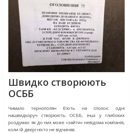
Швидко створюють
ОСББ
Чимало тернополян б’ють на сполох: одні
нашвидкоруч створюють ОСББ, інші у глибоких
роздумах: як до них може «зайти» невідома компанія,
коли їй двері ніхто не відчиняв.