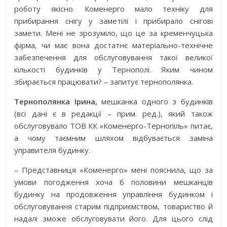
роботу якісно. Коменерго мало техніку для
прибирання снігу у заметілі і прибирало снігові
замети. Мені не зрозуміло, що це за кременчуцька
фірма, чи має вона достатнє матеріально-технічне
забезпечення для обслуговування такої великої
кількості будинків у Тернополі. Яким чином
збирається працювати? – запитує тернополянка.
Тернополянка Ірина,
мешканка одного з будинків
(всі дані є в редакції – прим. ред.), який також
обслуговувало ТОВ КК «Коменерго-Тернопіль» питає,
а чому таємним шляхом відбувається заміна
управителя будинку.
– Представниця «Коменерго» мені пояснила, що за
умови погодження хоча б половини мешканців
будинку на продовження управління будинком і
обслуговування старим підприємством, товариство й
надалі зможе обслуговувати його. Для цього слід