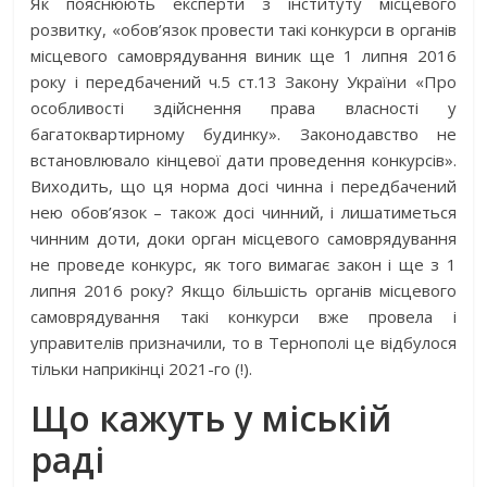
Як пояснюють експерти з інституту місцевого
розвитку, «обов’язок провести такі конкурси в органів
місцевого самоврядування виник ще 1 липня 2016
року і передбачений ч.5 ст.13 Закону України «Про
особливості здійснення права власності у
багатоквартирному будинку». Законодавство не
встановлювало кінцевої дати проведення конкурсів».
Виходить, що ця норма досі чинна і передбачений
нею обов’язок – також досі чинний, і лишатиметься
чинним доти, доки орган місцевого самоврядування
не проведе конкурс, як того вимагає закон і ще з 1
липня 2016 року? Якщо більшість органів місцевого
самоврядування такі конкурси вже провела і
управителів призначили, то в Тернополі це відбулося
тільки наприкінці 2021-го (!).
Що кажуть у міській
раді