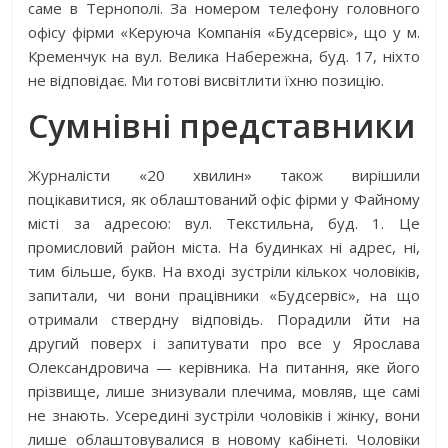
саме в Тернополі. За номером телефону головного
офісу фірми «Керуюча Компанія «Будсервіс», що у м.
Кременчук на вул. Велика Набережна, буд. 17, ніхто
не відповідає. Ми готові висвітлити їхню позицію.
Сумнівні представники
Журналісти «20 хвилин» також вирішили
поцікавитися, як облаштований офіс фірми у Файному
місті за адресою: вул. Текстильна, буд. 1. Це
промисловий район міста. На будинках ні адрес, ні,
тим більше, букв. На вході зустріли кількох чоловіків,
запитали, чи вони працівники «Будсервіс», на що
отримали ствердну відповідь. Порадили йти на
другий поверх і запитувати про все у Ярослава
Олександровича — керівника. На питання, яке його
прізвище, лише знизували плечима, мовляв, ще самі
не знають. Усередині зустріли чоловіків і жінку, вони
лише облаштовувалися в новому кабінеті. Чоловіки