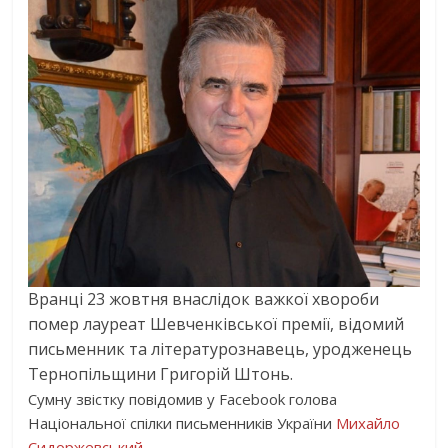
Вранці 23 жовтня внаслідок важкої хвороби
помер лауреат Шевченківської премії, відомий
письменник та літературознавець, уродженець
Тернопільщини Григорій Штонь.
Сумну звістку повідомив у Facebook голова
Національної спілки письменників України
Михайло
Сидоржевський
.