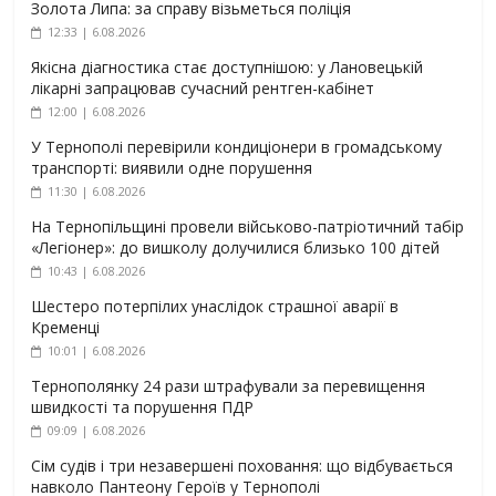
Золота Липа: за справу візьметься поліція
12:33 | 6.08.2026
Якісна діагностика стає доступнішою: у Лановецькій
лікарні запрацював сучасний рентген-кабінет
12:00 | 6.08.2026
У Тернополі перевірили кондиціонери в громадському
транспорті: виявили одне порушення
11:30 | 6.08.2026
На Тернопільщині провели військово-патріотичний табір
«Легіонер»: до вишколу долучилися близько 100 дітей
10:43 | 6.08.2026
Шестеро потерпілих унаслідок страшної аварії в
Кременці
10:01 | 6.08.2026
Тернополянку 24 рази штрафували за перевищення
швидкості та порушення ПДР
09:09 | 6.08.2026
Сім судів і три незавершені поховання: що відбувається
навколо Пантеону Героїв у Тернополі