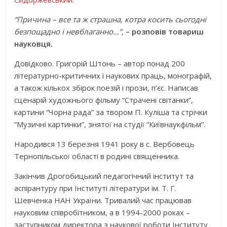
“Причина – все та ж страшна, котра косить сьогодні
безпощадно і невблаганно…”,
– розповів товариш
науковця.
Довідково. Григорій Штонь – автор понад 200
літературно-критичних і наукових праць, монографій,
а також кількох збірок поезій і прози, п’єс. Написав
сценарій художнього фільму “Страчені світанки”,
картини “Чорна рада” за твором П. Куліша та стрічки
“Музичні картинки”, знятої на студії “Київнаукфільм”.
Народився 13 березня 1941 року в с. Вербовець
Тернопільської області в родині священника.
Закінчив Дрогобицький педагогічний інститут та
аспірантуру при Інституті літератури ім. Т. Г.
Шевченка НАН України. Тривалий час працював
науковим співробітником, а в 1994-2000 роках –
заступником директора з наукової роботи Інституту