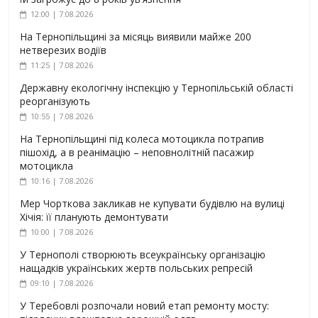
12:00 | 7.08.2026
На Тернопільщині за місяць виявили майже 200
нетверезих водіїв
11:25 | 7.08.2026
Державну екологічну інспекцію у Тернопільській області
реорганізують
10:55 | 7.08.2026
На Тернопільщині під колеса мотоцикла потрапив
пішохід, а в реанімацію – неповнолітній пасажир
мотоцикла
10:16 | 7.08.2026
Мер Чорткова закликав не купувати будівлю на вулиці
Хічія: її планують демонтувати
10:00 | 7.08.2026
У Тернополі створюють всеукраїнську організацію
нащадків українських жертв польських репресій
09:10 | 7.08.2026
У Теребовлі розпочали новий етап ремонту мосту: