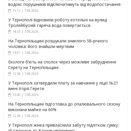
водою: порушників відключатимуть від водопостачання
15:11 | 7.08.2026
У Тернополі відновили роботу котельні на вулиці
Тролейбусній: гаряча вода повертається
14:33 | 7.08.2026
На Тернопільщині розшукали зниклого 58-річного
чоловіка: його знайшли мертвим
14:01 | 7.08.2026
Екологи б’ють на сполох через можливе забруднення
Серету на Тернопільщині
13:38 | 7.08.2026
У Тернополі затвердили плату за навчання у ліцеї №21
імені Ігоря Герети
13:00 | 7.08.2026
На Тернопільщині підготовка до опалювального сезону
виконана майже на 60%
12:30 | 7.08.2026
У Тернополі жінка привласнила забуту підлітком сумку:
їй загрожує до 8 років ув’язнення