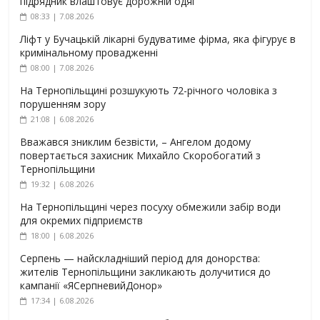
підрядник влаштовує дорожній одяг
08:33 | 7.08.2026
Ліфт у Бучацькій лікарні будуватиме фірма, яка фігурує в
кримінальному провадженні
08:00 | 7.08.2026
На Тернопільщині розшукують 72-річного чоловіка з
порушенням зору
21:08 | 6.08.2026
Вважався зниклим безвісти, – Ангелом додому
повертається захисник Михайло Скоробогатий з
Тернопільщини
19:32 | 6.08.2026
На Тернопільщині через посуху обмежили забір води
для окремих підприємств
18:00 | 6.08.2026
Серпень — найскладніший період для донорства:
жителів Тернопільщини закликають долучитися до
кампанії «ЯСерпневийДонор»
17:34 | 6.08.2026