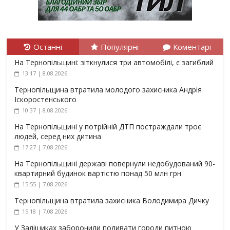
Останні
Популярні
Коментарі
На Тернопільщині: зіткнулися три автомобілі, є загиблий
13:17 | 8.08.2026
Тернопільщина втратила молодого захисника Андрія
Іскоростенського
10:37 | 8.08.2026
На Тернопільщині у потрійній ДТП постраждали троє
людей, серед них дитина
17:27 | 7.08.2026
На Тернопільщині державі повернули недобудований 90-
квартирний будинок вартістю понад 50 млн грн
15:55 | 7.08.2026
Тернопільщина втратила захисника Володимира Дичку
15:18 | 7.08.2026
У Заліщиках заборонили поливати городи питною