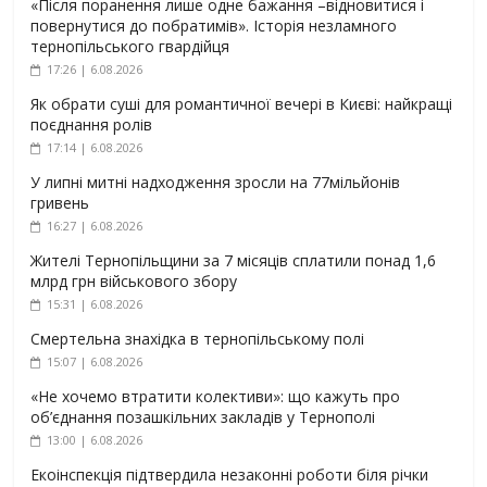
«Після поранення лише одне бажання –відновитися і
повернутися до побратимів». Історія незламного
тернопільського гвардійця
17:26 | 6.08.2026
Як обрати суші для романтичної вечері в Києві: найкращі
поєднання ролів
17:14 | 6.08.2026
У липні митні надходження зросли на 77мільйонів
гривень
16:27 | 6.08.2026
Жителі Тернопільщини за 7 місяців сплатили понад 1,6
млрд грн військового збору
15:31 | 6.08.2026
Смертельна знахідка в тернопільському полі
15:07 | 6.08.2026
«Не хочемо втратити колективи»: що кажуть про
об’єднання позашкільних закладів у Тернополі
13:00 | 6.08.2026
Екоінспекція підтвердила незаконні роботи біля річки