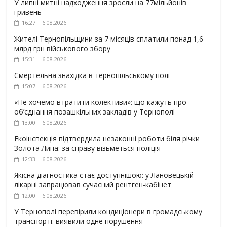
У липні митні надходження зросли на 77мільйонів
гривень
16:27 | 6.08.2026
Жителі Тернопільщини за 7 місяців сплатили понад 1,6
млрд грн військового збору
15:31 | 6.08.2026
Смертельна знахідка в тернопільському полі
15:07 | 6.08.2026
«Не хочемо втратити колективи»: що кажуть про
об’єднання позашкільних закладів у Тернополі
13:00 | 6.08.2026
Екоінспекція підтвердила незаконні роботи біля річки
Золота Липа: за справу візьметься поліція
12:33 | 6.08.2026
Якісна діагностика стає доступнішою: у Лановецькій
лікарні запрацював сучасний рентген-кабінет
12:00 | 6.08.2026
У Тернополі перевірили кондиціонери в громадському
транспорті: виявили одне порушення