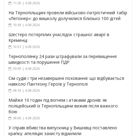
11:30 | 6.08.2026
На Тернопільщині провели військово-патріотичний табір
«Легіонер»: до вишколу долучилися близько 100 дітей
10:43 | 6.08.2026
Шестеро потерпілих унаслідок страшної аварії в
Кременці
10:01 | 6.08.2026
Тернополянку 24 рази штрафували за перевищення
швидкості та порушення ПДР
09:09 | 6.08.2026
Сім судів і три незавершені поховання: що відбувається
навколо Пантеону Героїв у Тернополі
08:33 | 6.08.2026
Майже 10 годин під вогнем і атаками дронів: як
поліцейський із Тернопільщини вижив після важкого
бою
08:00 | 6.08.2026
У справі вбивства випускниці у Вишнівці поставлено
крапку: апеляцію захисту відхилили