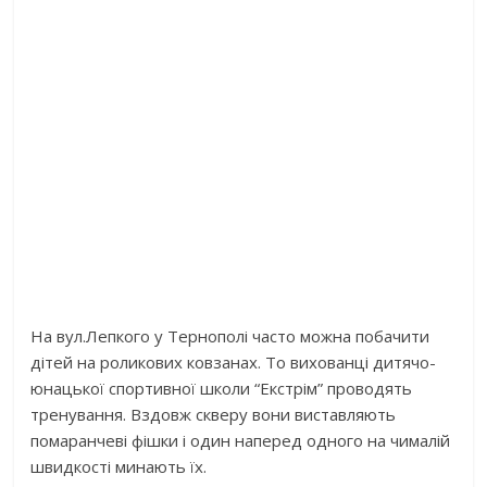
На вул.Лепкого у Тернополі часто можна побачити
дітей на роликових ковзанах. То вихованці дитячо-
юнацької спортивної школи “Екстрім” проводять
тренування. Вздовж скверу вони виставляють
помаранчеві фішки і один наперед одного на чималій
швидкості минають їх.