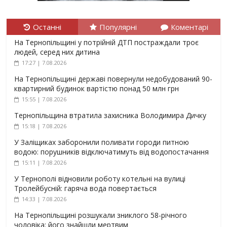
Останні
Популярні
Коментарі
На Тернопільщині у потрійній ДТП постраждали троє
людей, серед них дитина
17:27 | 7.08.2026
На Тернопільщині державі повернули недобудований 90-
квартирний будинок вартістю понад 50 млн грн
15:55 | 7.08.2026
Тернопільщина втратила захисника Володимира Дичку
15:18 | 7.08.2026
У Заліщиках заборонили поливати городи питною
водою: порушників відключатимуть від водопостачання
15:11 | 7.08.2026
У Тернополі відновили роботу котельні на вулиці
Тролейбусній: гаряча вода повертається
14:33 | 7.08.2026
На Тернопільщині розшукали зниклого 58-річного
чоловіка: його знайшли мертвим