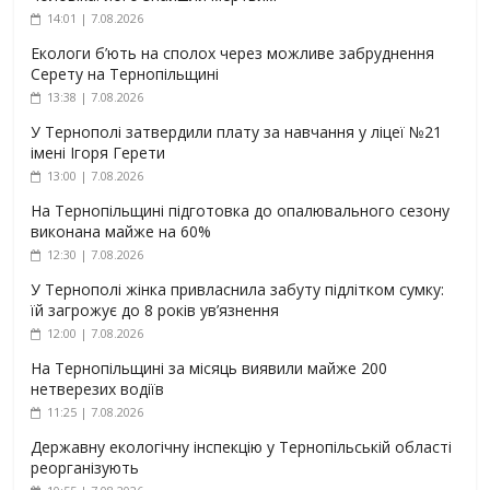
14:01 | 7.08.2026
Екологи б’ють на сполох через можливе забруднення
Серету на Тернопільщині
13:38 | 7.08.2026
У Тернополі затвердили плату за навчання у ліцеї №21
імені Ігоря Герети
13:00 | 7.08.2026
На Тернопільщині підготовка до опалювального сезону
виконана майже на 60%
12:30 | 7.08.2026
У Тернополі жінка привласнила забуту підлітком сумку:
їй загрожує до 8 років ув’язнення
12:00 | 7.08.2026
На Тернопільщині за місяць виявили майже 200
нетверезих водіїв
11:25 | 7.08.2026
Державну екологічну інспекцію у Тернопільській області
реорганізують