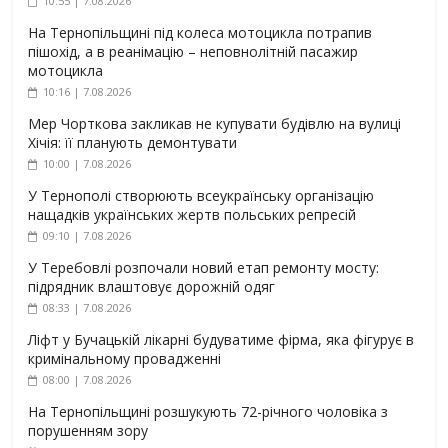
10:55 | 7.08.2026
На Тернопільщині під колеса мотоцикла потрапив
пішохід, а в реанімацію – неповнолітній пасажир
мотоцикла
10:16 | 7.08.2026
Мер Чорткова закликав не купувати будівлю на вулиці
Хічія: її планують демонтувати
10:00 | 7.08.2026
У Тернополі створюють всеукраїнську організацію
нащадків українських жертв польських репресій
09:10 | 7.08.2026
У Теребовлі розпочали новий етап ремонту мосту:
підрядник влаштовує дорожній одяг
08:33 | 7.08.2026
Ліфт у Бучацькій лікарні будуватиме фірма, яка фігурує в
кримінальному провадженні
08:00 | 7.08.2026
На Тернопільщині розшукують 72-річного чоловіка з
порушенням зору