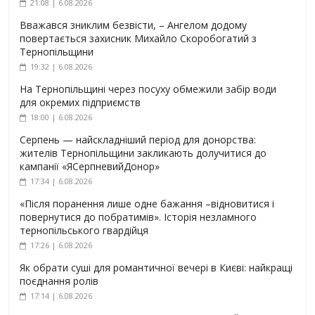
21:08 | 6.08.2026
Вважався зниклим безвісти, – Ангелом додому
повертається захисник Михайло Скоробогатий з
Тернопільщини
19:32 | 6.08.2026
На Тернопільщині через посуху обмежили забір води
для окремих підприємств
18:00 | 6.08.2026
Серпень — найскладніший період для донорства:
жителів Тернопільщини закликають долучитися до
кампанії «ЯСерпневийДонор»
17:34 | 6.08.2026
«Після поранення лише одне бажання –відновитися і
повернутися до побратимів». Історія незламного
тернопільського гвардійця
17:26 | 6.08.2026
Як обрати суші для романтичної вечері в Києві: найкращі
поєднання ролів
17:14 | 6.08.2026