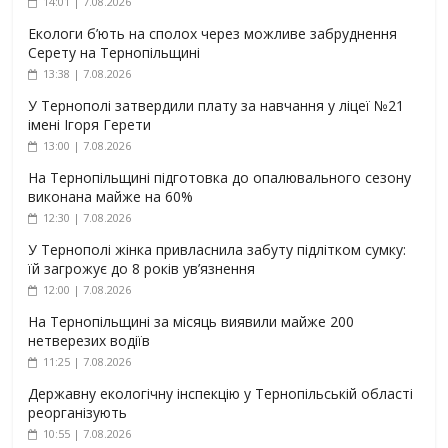
14:01 | 7.08.2026
Екологи б’ють на сполох через можливе забруднення
Серету на Тернопільщині
13:38 | 7.08.2026
У Тернополі затвердили плату за навчання у ліцеї №21
імені Ігоря Герети
13:00 | 7.08.2026
На Тернопільщині підготовка до опалювального сезону
виконана майже на 60%
12:30 | 7.08.2026
У Тернополі жінка привласнила забуту підлітком сумку:
їй загрожує до 8 років ув’язнення
12:00 | 7.08.2026
На Тернопільщині за місяць виявили майже 200
нетверезих водіїв
11:25 | 7.08.2026
Державну екологічну інспекцію у Тернопільській області
реорганізують
10:55 | 7.08.2026