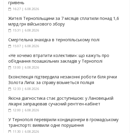
гривень
16:27 | 6.08.2026
Жителі Тернопільщини за 7 місяців сплатили понад 1,6
млрд грн військового збору
15:31 | 6.08.2026
Смертельна знахідка в тернопільському полі
15:07 | 6.08.2026
«Не хочемо втратити колективи»: що кажуть про
об’єднання позашкільних закладів у Тернополі
13:00 | 6.08.2026
Екоінспекція підтвердила незаконні роботи біля річки
Золота Липа: за справу візьметься поліція
12:33 | 6.08.2026
Якісна діагностика стає доступнішою: у Лановецькій
лікарні запрацював сучасний рентген-кабінет
12:00 | 6.08.2026
У Тернополі перевірили кондиціонери в громадському
транспорті: виявили одне порушення
11:30 | 6.08.2026