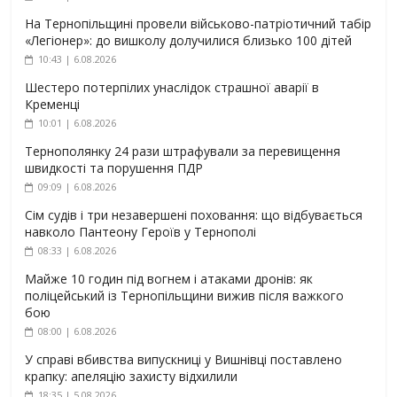
На Тернопільщині провели військово-патріотичний табір
«Легіонер»: до вишколу долучилися близько 100 дітей
10:43 | 6.08.2026
Шестеро потерпілих унаслідок страшної аварії в
Кременці
10:01 | 6.08.2026
Тернополянку 24 рази штрафували за перевищення
швидкості та порушення ПДР
09:09 | 6.08.2026
Сім судів і три незавершені поховання: що відбувається
навколо Пантеону Героїв у Тернополі
08:33 | 6.08.2026
Майже 10 годин під вогнем і атаками дронів: як
поліцейський із Тернопільщини вижив після важкого
бою
08:00 | 6.08.2026
У справі вбивства випускниці у Вишнівці поставлено
крапку: апеляцію захисту відхилили
18:35 | 5.08.2026