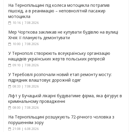
На Тернопільщині під колеса мотоцикла потрапив
пішохід, а в реанімацію – неповнолітній пасажир
мотоцикла
10:16 | 7.08.2026
Мер Чорткова закликав не купувати будівлю на вулиці
Хічія: її планують демонтувати
10:00 | 7.08.2026
У Тернополі створюють всеукраїнську організацію
нащадків українських жертв польських репресій
09:10 | 7.08.2026
У Теребовлі розпочали новий етап ремонту мосту:
підрядник влаштовує дорожній одяг
08:33 | 7.08.2026
Ліфт у Бучацькій лікарні будуватиме фірма, яка фігурує в
кримінальному провадженні
08:00 | 7.08.2026
На Тернопільщині розшукують 72-річного чоловіка з
порушенням зору
21:08 | 6.08.2026