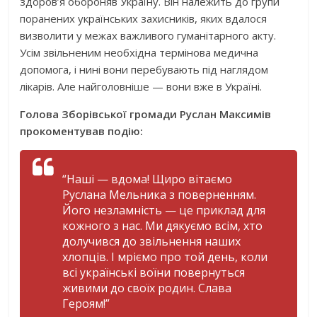
здоров’я обороняв Україну. Він належить до групи
поранених українських захисників, яких вдалося
визволити у межах важливого гуманітарного акту.
Усім звільненим необхідна термінова медична
допомога, і нині вони перебувають під наглядом
лікарів. Але найголовніше — вони вже в Україні.
Голова Зборівської громади Руслан Максимів
прокоментував подію:
“Наші — вдома! Щиро вітаємо
Руслана Мельника з поверненням.
Його незламність — це приклад для
кожного з нас. Ми дякуємо всім, хто
долучився до звільнення наших
хлопців. І мріємо про той день, коли
всі українські воїни повернуться
живими до своїх родин. Слава
Героям!”