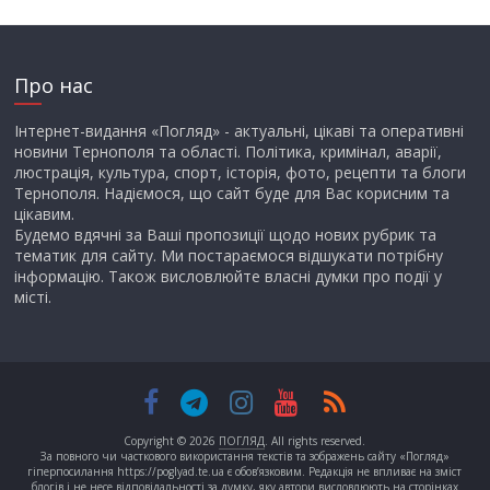
Про нас
Інтернет-видання «Погляд» - актуальні, цікаві та оперативні
новини Тернополя та області. Політика, кримінал, аварії,
люстрація, культура, спорт, історія, фото, рецепти та блоги
Тернополя. Надіємося, що сайт буде для Вас корисним та
цікавим.
Будемо вдячні за Ваші пропозиції щодо нових рубрик та
тематик для сайту. Ми постараємося відшукати потрібну
інформацію. Також висловлюйте власні думки про події у
місті.
Copyright © 2026
ПОГЛЯД
. All rights reserved.
За повного чи часткового використання текстів та зображень сайту «Погляд»
гіперпосилання https://poglyad.te.ua є обов’язковим. Редакція не впливає на зміст
блогів і не несе відповідальності за думку, яку автори висловлюють на сторінках