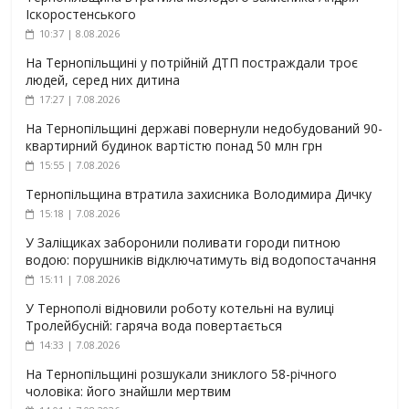
Іскоростенського
10:37 | 8.08.2026
На Тернопільщині у потрійній ДТП постраждали троє
людей, серед них дитина
17:27 | 7.08.2026
На Тернопільщині державі повернули недобудований 90-
квартирний будинок вартістю понад 50 млн грн
15:55 | 7.08.2026
Тернопільщина втратила захисника Володимира Дичку
15:18 | 7.08.2026
У Заліщиках заборонили поливати городи питною
водою: порушників відключатимуть від водопостачання
15:11 | 7.08.2026
У Тернополі відновили роботу котельні на вулиці
Тролейбусній: гаряча вода повертається
14:33 | 7.08.2026
На Тернопільщині розшукали зниклого 58-річного
чоловіка: його знайшли мертвим