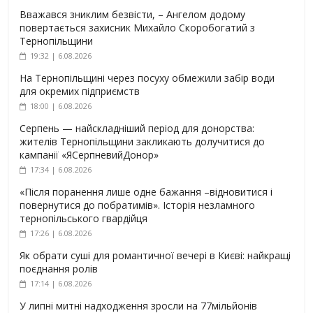
Вважався зниклим безвісти, – Ангелом додому
повертається захисник Михайло Скоробогатий з
Тернопільщини
19:32 | 6.08.2026
На Тернопільщині через посуху обмежили забір води
для окремих підприємств
18:00 | 6.08.2026
Серпень — найскладніший період для донорства:
жителів Тернопільщини закликають долучитися до
кампанії «ЯСерпневийДонор»
17:34 | 6.08.2026
«Після поранення лише одне бажання –відновитися і
повернутися до побратимів». Історія незламного
тернопільського гвардійця
17:26 | 6.08.2026
Як обрати суші для романтичної вечері в Києві: найкращі
поєднання ролів
17:14 | 6.08.2026
У липні митні надходження зросли на 77мільйонів