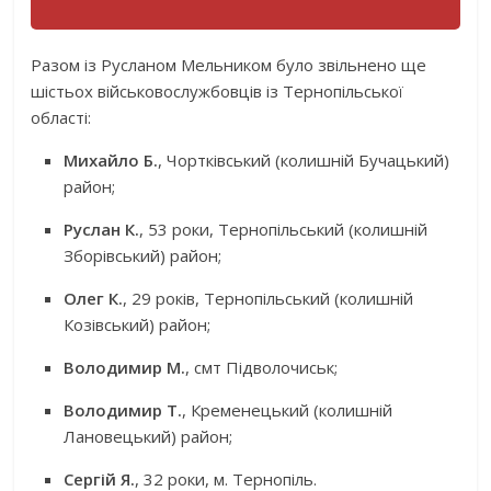
Разом із Русланом Мельником було звільнено ще
шістьох військовослужбовців із Тернопільської
області:
Михайло Б.
, Чортківський (колишній Бучацький)
район;
Руслан К.
, 53 роки, Тернопільський (колишній
Зборівський) район;
Олег К.
, 29 років, Тернопільський (колишній
Козівський) район;
Володимир М.
, смт Підволочиськ;
Володимир Т.
, Кременецький (колишній
Лановецький) район;
Сергій Я.
, 32 роки, м. Тернопіль.