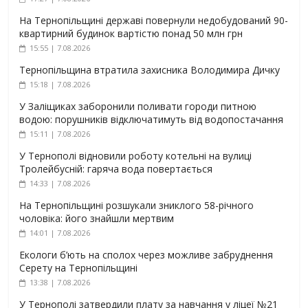
На Тернопільщині державі повернули недобудований 90-
квартирний будинок вартістю понад 50 млн грн
15:55 | 7.08.2026
Тернопільщина втратила захисника Володимира Дичку
15:18 | 7.08.2026
У Заліщиках заборонили поливати городи питною
водою: порушників відключатимуть від водопостачання
15:11 | 7.08.2026
У Тернополі відновили роботу котельні на вулиці
Тролейбусній: гаряча вода повертається
14:33 | 7.08.2026
На Тернопільщині розшукали зниклого 58-річного
чоловіка: його знайшли мертвим
14:01 | 7.08.2026
Екологи б’ють на сполох через можливе забруднення
Серету на Тернопільщині
13:38 | 7.08.2026
У Тернополі затвердили плату за навчання у ліцеї №21