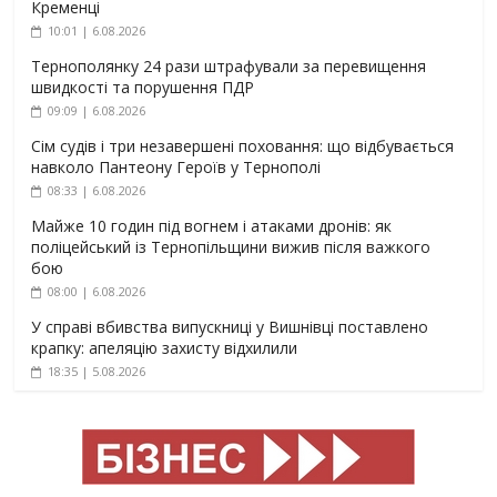
Кременці
10:01 | 6.08.2026
Тернополянку 24 рази штрафували за перевищення
швидкості та порушення ПДР
09:09 | 6.08.2026
Сім судів і три незавершені поховання: що відбувається
навколо Пантеону Героїв у Тернополі
08:33 | 6.08.2026
Майже 10 годин під вогнем і атаками дронів: як
поліцейський із Тернопільщини вижив після важкого
бою
08:00 | 6.08.2026
У справі вбивства випускниці у Вишнівці поставлено
крапку: апеляцію захисту відхилили
18:35 | 5.08.2026