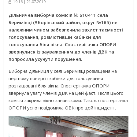
19:16 | 21.07.2019
Дільнична виборча комісія № 610411 села
Беримівці (Зборівський район, округ №165) не
належним чином забезпечила захист таємності
голосування, розмістивши кабінки для
голосування біля вікна. Спостерігачка ОПОРИ
звернулися із зауваженням до членів ДВК та
попросила усунути порушення.
Виборча дільниця у селі Беримівці розміщена на
першому поверсі і кабінки для голосування
розташовані біля вікна. Спостерігачка ОПОРИ
звернула увагу членів ДВК на цей факт. Після цього
комісія закрила вікно занавісками. Також спостерігачка
ОПОРИ усно повідомила ОВК про цей інцидент.