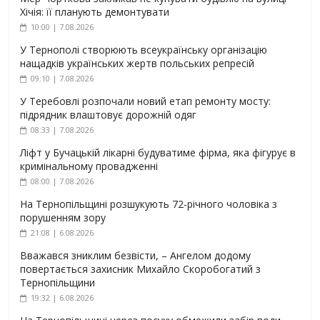
Хічія: її планують демонтувати
10:00 | 7.08.2026
У Тернополі створюють всеукраїнську організацію
нащадків українських жертв польських репресій
09:10 | 7.08.2026
У Теребовлі розпочали новий етап ремонту мосту:
підрядник влаштовує дорожній одяг
08:33 | 7.08.2026
Ліфт у Бучацькій лікарні будуватиме фірма, яка фігурує в
кримінальному провадженні
08:00 | 7.08.2026
На Тернопільщині розшукують 72-річного чоловіка з
порушенням зору
21:08 | 6.08.2026
Вважався зниклим безвісти, – Ангелом додому
повертається захисник Михайло Скоробогатий з
Тернопільщини
19:32 | 6.08.2026