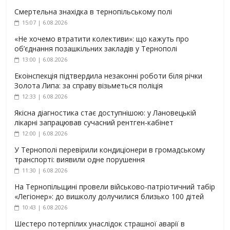
Смертельна знахідка в тернопільському полі
15:07 | 6.08.2026
«Не хочемо втратити колективи»: що кажуть про
об’єднання позашкільних закладів у Тернополі
13:00 | 6.08.2026
Екоінспекція підтвердила незаконні роботи біля річки
Золота Липа: за справу візьметься поліція
12:33 | 6.08.2026
Якісна діагностика стає доступнішою: у Лановецькій
лікарні запрацював сучасний рентген-кабінет
12:00 | 6.08.2026
У Тернополі перевірили кондиціонери в громадському
транспорті: виявили одне порушення
11:30 | 6.08.2026
На Тернопільщині провели військово-патріотичний табір
«Легіонер»: до вишколу долучилися близько 100 дітей
10:43 | 6.08.2026
Шестеро потерпілих унаслідок страшної аварії в