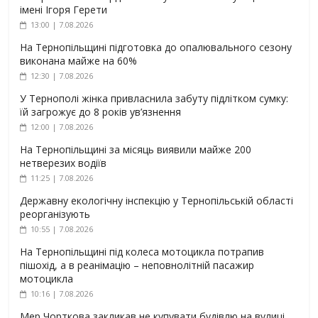
імені Ігоря Герети
13:00 | 7.08.2026
На Тернопільщині підготовка до опалювального сезону
виконана майже на 60%
12:30 | 7.08.2026
У Тернополі жінка привласнила забуту підлітком сумку:
їй загрожує до 8 років ув’язнення
12:00 | 7.08.2026
На Тернопільщині за місяць виявили майже 200
нетверезих водіїв
11:25 | 7.08.2026
Державну екологічну інспекцію у Тернопільській області
реорганізують
10:55 | 7.08.2026
На Тернопільщині під колеса мотоцикла потрапив
пішохід, а в реанімацію – неповнолітній пасажир
мотоцикла
10:16 | 7.08.2026
Мер Чорткова закликав не купувати будівлю на вулиці