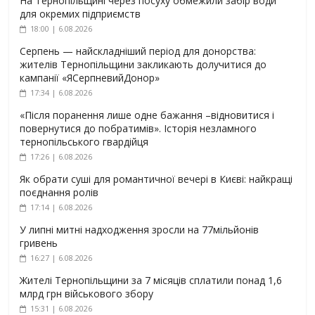
На Тернопільщині через посуху обмежили забір води
для окремих підприємств
18:00 | 6.08.2026
Серпень — найскладніший період для донорства:
жителів Тернопільщини закликають долучитися до
кампанії «ЯСерпневийДонор»
17:34 | 6.08.2026
«Після поранення лише одне бажання –відновитися і
повернутися до побратимів». Історія незламного
тернопільського гвардійця
17:26 | 6.08.2026
Як обрати суші для романтичної вечері в Києві: найкращі
поєднання ролів
17:14 | 6.08.2026
У липні митні надходження зросли на 77мільйонів
гривень
16:27 | 6.08.2026
Жителі Тернопільщини за 7 місяців сплатили понад 1,6
млрд грн військового збору
15:31 | 6.08.2026