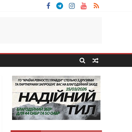
 Скоробогатий з Тернопільщини