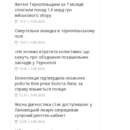
Жителі Тернопільщини за 7 місяців
сплатили понад 1,6 млрд грн
військового збору
15:31 | 6.08.2026
Смертельна знахідка в тернопільському
полі
15:07 | 6.08.2026
«Не хочемо втратити колективи»: що
кажуть про об’єднання позашкільних
закладів у Тернополі
13:00 | 6.08.2026
Екоінспекція підтвердила незаконні
роботи біля річки Золота Липа: за
справу візьметься поліція
12:33 | 6.08.2026
Якісна діагностика стає доступнішою: у
Лановецькій лікарні запрацював
сучасний рентген-кабінет
12:00 | 6.08.2026