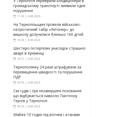
У Тернополі перевірили кондиціонери в
громадському транспорті: виявили одне
порушення
11:30 | 6.08.2026
На Тернопільщині провели військово-
патріотичний табір «Легіонер»: до
вишколу долучилися близько 100 дітей
10:43 | 6.08.2026
Шестеро потерпілих унаслідок страшної
аварії в Кременці
10:01 | 6.08.2026
Тернополянку 24 рази штрафували за
перевищення швидкості та порушення
ПДР
09:09 | 6.08.2026
Сім судів і три незавершені поховання:
що відбувається навколо Пантеону
Героїв у Тернополі
08:33 | 6.08.2026
Майже 10 годин під вогнем і атаками