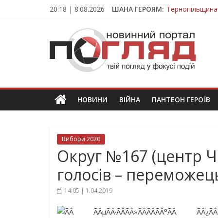
Skip
20:18 | 8.08.2026
ШАНА ГЕРОЯМ:
Тернопільщина
to
Вважався зник
content
ПОГЛЯД
На війні загин
Тернопільщина
Тернопільщина 
Новини
Тернополя.
Тернопільські
новини
НОВИНИ
ВІЙНА
ПАНТЕОН ГЕРОЇВ
та
події
Вибори 2020
Округ №167 (центр Ч
голосів – переможе
14:05 | 1.04.2019