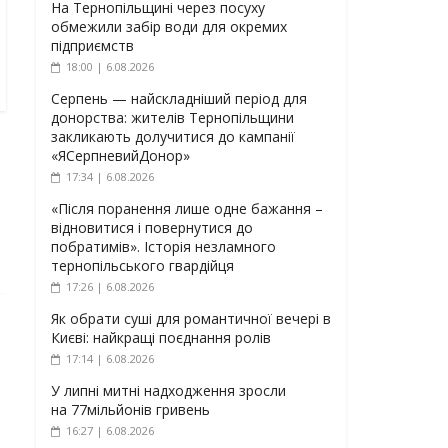
На Тернопільщині через посуху
обмежили забір води для окремих
підприємств
18:00 | 6.08.2026
Серпень — найскладніший період для
донорства: жителів Тернопільщини
закликають долучитися до кампанії
«ЯСерпневийДонор»
17:34 | 6.08.2026
«Після поранення лише одне бажання –
відновитися і повернутися до
побратимів». Історія незламного
тернопільського гвардійця
17:26 | 6.08.2026
Як обрати суші для романтичної вечері в
Києві: найкращі поєднання ролів
17:14 | 6.08.2026
У липні митні надходження зросли
на 77мільйонів гривень
16:27 | 6.08.2026