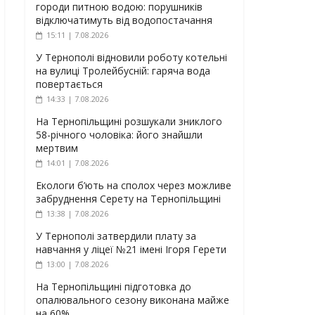
городи питною водою: порушників
відключатимуть від водопостачання
15:11 | 7.08.2026
У Тернополі відновили роботу котельні
на вулиці Тролейбусній: гаряча вода
повертається
14:33 | 7.08.2026
На Тернопільщині розшукали зниклого
58-річного чоловіка: його знайшли
мертвим
14:01 | 7.08.2026
Екологи б’ють на сполох через можливе
забруднення Серету на Тернопільщині
13:38 | 7.08.2026
У Тернополі затвердили плату за
навчання у ліцеї №21 імені Ігоря Герети
13:00 | 7.08.2026
На Тернопільщині підготовка до
опалювального сезону виконана майже
на 60%