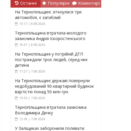
Останні
Популярні
Коментарі
На Тернопільщині: зіткнулися три
автомобілі, є загиблий
13:17 | 8.08.2026
Тернопільщина втратила молодого
захисника Андрія Іскоростенського
10:37 | 8.08.2026
На Тернопільщині у потрійній ДТП
постраждали троє людей, серед них
дитина
17:27 | 7.08.2026
На Тернопільщині державі повернули
недобудований 90-квартирний будинок
вартістю понад 50 млн грн
15:55 | 7.08.2026
Тернопільщина втратила захисника
Володимира Дичку
15:18 | 7.08.2026
У Заліщиках заборонили поливати