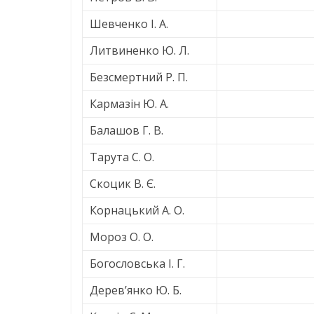
Шевченко І. А.
Литвиненко Ю. Л.
Безсмертний Р. П.
Кармазін Ю. А.
Балашов Г. В.
Тарута С. О.
Скоцик В. Є.
Корнацький А. О.
Мороз О. О.
Богословська І. Г.
Дерев’янко Ю. Б.