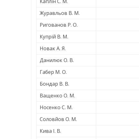
Каплін С. М.
Журавльов В. М.
Ригованов Р. О.
Купрій В. М.
Новак А. Я.
Данилюк О. В.
Габер М. О.
Бондар В. В.
Ващенко О. М.
Носенко С. М.
Соловйов О. М.
Кива І. В.