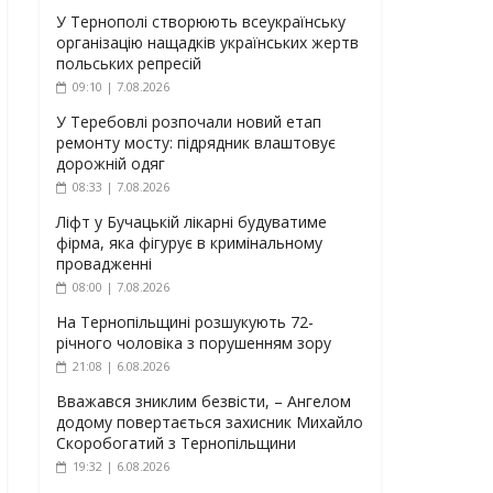
У Тернополі створюють всеукраїнську
організацію нащадків українських жертв
польських репресій
09:10 | 7.08.2026
У Теребовлі розпочали новий етап
ремонту мосту: підрядник влаштовує
дорожній одяг
08:33 | 7.08.2026
Ліфт у Бучацькій лікарні будуватиме
фірма, яка фігурує в кримінальному
провадженні
08:00 | 7.08.2026
На Тернопільщині розшукують 72-
річного чоловіка з порушенням зору
21:08 | 6.08.2026
Вважався зниклим безвісти, – Ангелом
додому повертається захисник Михайло
Скоробогатий з Тернопільщини
19:32 | 6.08.2026