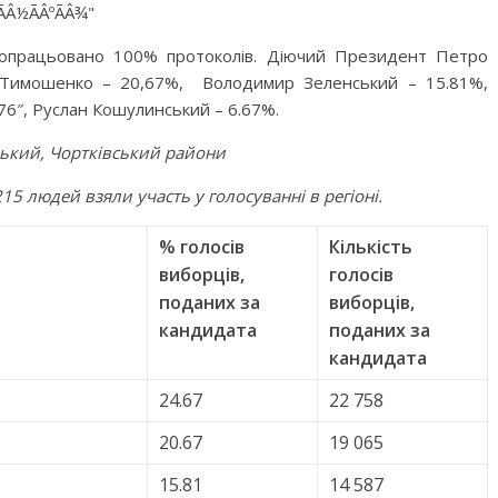
 опрацьовано 100% протоколів. Діючий Президент Петро
 Тимошенко – 20,67%, Володимир Зеленський – 15.81%,
76″, Руслан Кошулинський – 6.67%.
цький, Чортківський райони
15 людей взяли участь у голосуванні в регіоні.
% голосів
Кількість
виборців,
голосів
поданих за
виборців,
кандидата
поданих за
кандидата
24.67
22 758
20.67
19 065
15.81
14 587