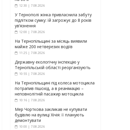
12:30 | 7.08.2026
У Тернополі жінка привласнила забуту
підлітком сумку: їй загрожує до 8 років
ув’язнення
12:00 | 7.08.2026
На Тернопільщині за місяць виявили
майже 200 нетверезих водіїв
11:25 | 7.08.2026
Державну екологічну інспекцію у
Тернопільській області реорганізують
10:55 | 7.08.2026
На Тернопільщині під колеса мотоцикла
потрапив пішохід, а в реанімацію –
неповнолітній пасажир мотоцикла
10:16 | 7.08.2026
Мер Чорткова закликав не купувати
будівлю на вулиці Хічія: її планують
демонтувати
10:00 | 7.08.2026