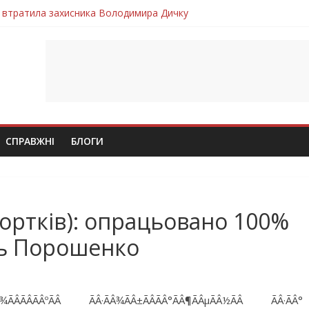
 втратила захисника Володимира Дичку
лим безвісти, – Ангелом додому повертається захисник Михайло
ув молодий захисник Дмитро Березко з Тернопільщини
 втратила захисника Володимира Вельму
втратила молодого захисника Андрія Іскоростенського
СПРАВЖНІ
БЛОГИ
ортків): опрацьовано 100%
ць Порошенко