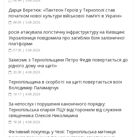
08:44 | 5.08.2026
Дарця Веретюк: «Пантеон Героїв у Тернополі став
початком нової культури військової пам’яті в Україні»
08:00 | 5.08.2026
росія атакувала логістичну інфраструктуру на Київщині:
Укрзалізниця повідомила про загиблих біля залізничної
платформи
07:59 | 5.08.2026
Захисник з Тернопільщини Петро Федів повертається до
рідного дому «на щиті»
20:28 | 4.08.2026
Тернопільщина в скорботі: на щиті повертається воїн
Володимир Паламарчук
19:17 | 4.08.2026
За непослух і порушення канонічного порядку:
Тернопільська єпархія ПЦУ відсторонили від служіння
священника Олексія Николишина
18:28 | 4.08.2026
Фіктивний покупець у Чехії: Тернопільська митниця