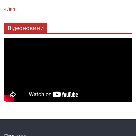
« Лип
Відеоновини
Про нас