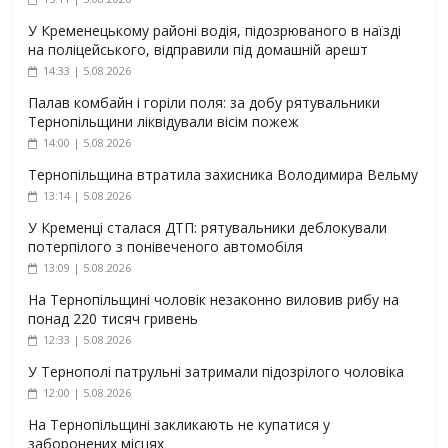
У Кременецькому районі водія, підозрюваного в наїзді
на поліцейського, відправили під домашній арешт
14:33 | 5.08.2026
Палав комбайн і горіли поля: за добу рятувальники
Тернопільщини ліквідували вісім пожеж
14:00 | 5.08.2026
Тернопільщина втратила захисника Володимира Вельму
13:14 | 5.08.2026
У Кременці сталася ДТП: рятувальники деблокували
потерпілого з понівеченого автомобіля
13:09 | 5.08.2026
На Тернопільщині чоловік незаконно виловив рибу на
понад 220 тисяч гривень
12:33 | 5.08.2026
У Тернополі патрульні затримали підозрілого чоловіка
12:00 | 5.08.2026
На Тернопільщині закликають не купатися у
заборонених місцях