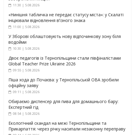
11:30 | 5.08.2026
«Нинішня табличка не передає статусу міста»: у Скалаті
ініціювали відновлення в’їзного знака
11:00 | 5.08.2026
У Зборові облаштовують нову відпочинкову зону біля
водойми
10:30 | 5.08.2026
Двоє педагогів із Тернопільщини стали півфіналістами
Global Teacher Prize Ukraine 2026
09:55 | 5.08.2026
Піша хода до Почаєва: у Тернопільській ОВА зробили
офіційну заяву
09:11 | 5.08.2026
Обираємо диспенсер для пива для домашнього бару:
Експертний гід
08:54 | 5.08.2026
Екологічний скандал на межі Тернопільщини та
Прикарпаття: через річку насипали незаконну переправу