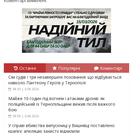
Коментарі вимкнені.
Останні
Популярні
Коментарі
Сім судів і три незавершені поховання: що відбувається
навколо Пантеону Героїв у Тернополі
08:33 | 6.08.2026
Майже 10 годин під вогнем і атаками дронів: як
поліцейський із Тернопільщини вижив після важкого
бою
08:00 | 6.08.2026
У справі вбивства випускниці у Вишнівці поставлено
крапку: апеляцію захисту відхилили