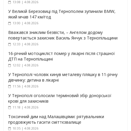
13:08 | 4.08.2026
У Великій Березовиці під Тернополем зупинили BMW,
який мчав 147 км/год
13:00 | 4.08.2026
Вважався зниклим безвісти, – Ангелом додому
повертається захисник Василь Янчук з Тернопільщини
12:33 | 4.08.2026
16-річний мотоцикліст помер у лікарні після страшної
ДТП на Тернопільщині
12:02 | 4.08.2026
У Тернополі чоловік кинув металеву пляшку в 11-річну
дівчинку: дитина в лікарні
11:56 | 4.08.2026
У Тернополі оголосили терміновий збір донорської
крові для захисників
11:18 | 4.08.2026
Токсичний дим над Малашівцями: рятувальники
продовжують гасити сміттєзвалище
10:35 | 4.08.2026