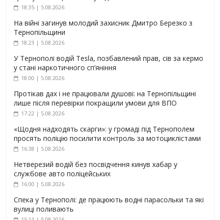
18:35 | 5.08.2026
На війні загинув молодий захисник Дмитро Березко з
Тернопільщини
18:23 | 5.08.2026
У Тернополі водій Tesla, позбавлений прав, сів за кермо
у стані наркотичного сп’яніння
18:00 | 5.08.2026
Протікав дах і не працювали душові: на Тернопільщині
лише після перевірки покращили умови для ВПО
17:22 | 5.08.2026
«Щодня надходять скарги»: у громаді під Тернополем
просять поліцію посилити контроль за мотоциклістами
16:38 | 5.08.2026
Нетверезий водій без посвідчення кинув хабар у
службове авто поліцейських
16:00 | 5.08.2026
Спека у Тернополі: де працюють водні парасольки та які
вулиці поливають
15:11 | 5.08.2026