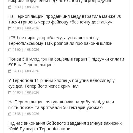
викрила порушення під час експорту агропродукції
16:30 | 4.08.2026
На Тернопільщині продавчиня меду втратила майже 70
тисяч гривень через фейкову «безпечну доставку»
16:00 | 4.08.2026
«СЗЧ не вирішує проблему, а ускладнює її»: у
Тернопільському ТЦК розповіли про законні шляхи
15:00 | 4.08.2026
Понад 5,8 млрд грн на соціальні гарантії: підсумки сплати
ЄСВ на Тернопільщині
14:33 | 4.08.2026
У Тернополі 11-річний хлопець поцупив велосипед у
сусідки. Тепер його чекає кримінал
14:00 | 4.08.2026
На Тернопільщині рятувальники за добу ліквідували
п’ять пожеж та врятували 50 гектарів урожаю
13:33 | 4.08.2026
Під час виконання бойового завдання загинув захисник
Юрій Пушкар з Тернопільщини