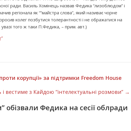
асної ради. Василь Хомінець назвав Федика “лизоблюдом” і
чив регіонала як “”майстра слова”, який називає чорне
поросив колег позбутися толерантності і не ображатися на
вазі того ж таки П.Федика, – прим. авт.)
”
проти корупції» за підтримки Freedom House
ь і вестиме з Кайдою “інтелектуальні розмови”
→
 обізвали Федика на сесії облради