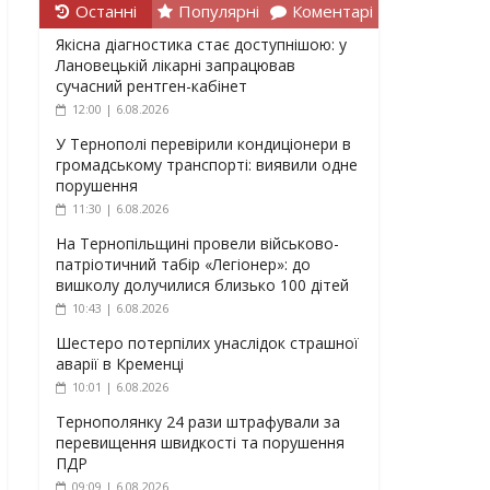
Останні
Популярні
Коментарі
Якісна діагностика стає доступнішою: у
Лановецькій лікарні запрацював
сучасний рентген-кабінет
12:00 | 6.08.2026
У Тернополі перевірили кондиціонери в
громадському транспорті: виявили одне
порушення
11:30 | 6.08.2026
На Тернопільщині провели військово-
патріотичний табір «Легіонер»: до
вишколу долучилися близько 100 дітей
10:43 | 6.08.2026
Шестеро потерпілих унаслідок страшної
аварії в Кременці
10:01 | 6.08.2026
Тернополянку 24 рази штрафували за
перевищення швидкості та порушення
ПДР
09:09 | 6.08.2026