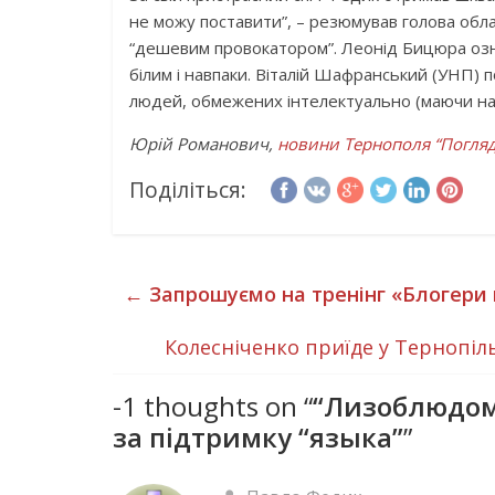
не можу поставити”, – резюмував голова обл
“дешевим провокатором”. Леонід Бицюра озна
білим і навпаки. Віталій Шафранський (УНП) 
людей, обмежених інтелектуально (маючи на у
Юрій Романович,
новини Тернополя “Погляд
Поділіться:
←
Запрошуємо на тренінг «Блогери 
Колесніченко приїде у Тернопіл
-1 thoughts on “
“Лизоблюдом”
за підтримку “языка”
”