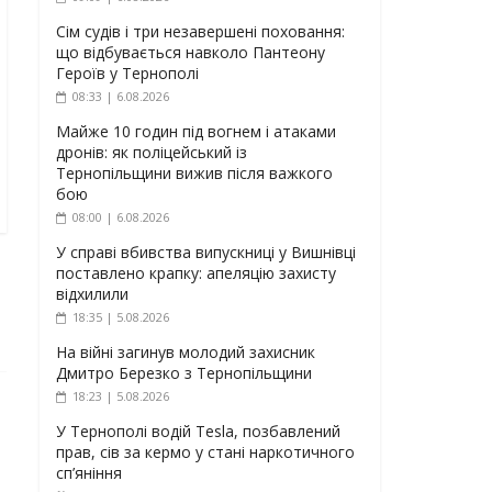
Сім судів і три незавершені поховання:
що відбувається навколо Пантеону
Героїв у Тернополі
08:33 | 6.08.2026
Майже 10 годин під вогнем і атаками
дронів: як поліцейський із
Тернопільщини вижив після важкого
бою
08:00 | 6.08.2026
У справі вбивства випускниці у Вишнівці
поставлено крапку: апеляцію захисту
відхилили
18:35 | 5.08.2026
На війні загинув молодий захисник
Дмитро Березко з Тернопільщини
18:23 | 5.08.2026
У Тернополі водій Tesla, позбавлений
прав, сів за кермо у стані наркотичного
сп’яніння