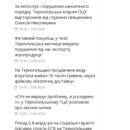
За непослух і порушення канонічного
порядку: Тернопільська єпархія ПЦУ
відсторонили від служіння священника
Олексія Николишина
18:28 | 4.08.2026
Фіктивний покупець у Чехії:
Тернопільська митниця викрила
порушення під час експорту
агропродукції
16:30 | 4.08.2026
На Тернопільщині продавчиня меду
втратила майже 70 тисяч гривень через
фейкову «безпечну доставку»
16:00 | 4.08.2026
«СЗЧ не вирішує проблему, а ускладнює
її»: у Тернопільському ТЦК розповіли
про законні шляхи
15:00 | 4.08.2026
Понад 5,8 млрд грн на соціальні гарантії:
підсумки сплати ЄСВ на Тернопільщині