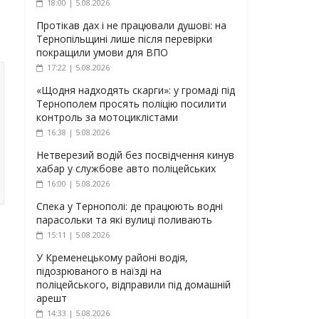
18:00 | 5.08.2026
Протікав дах і не працювали душові: на
Тернопільщині лише після перевірки
покращили умови для ВПО
17:22 | 5.08.2026
«Щодня надходять скарги»: у громаді під
Тернополем просять поліцію посилити
контроль за мотоциклістами
16:38 | 5.08.2026
Нетверезий водій без посвідчення кинув
хабар у службове авто поліцейських
16:00 | 5.08.2026
Спека у Тернополі: де працюють водні
парасольки та які вулиці поливають
15:11 | 5.08.2026
У Кременецькому районі водія,
підозрюваного в наїзді на
поліцейського, відправили під домашній
арешт
14:33 | 5.08.2026