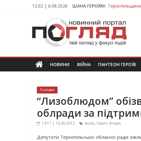
Skip
12:02 | 6.08.2026
ШАНА ГЕРОЯМ:
Тернопільщина
to
Захисник з Тер
content
ПОГЛЯД
Тернопільщина 
Під час викона
На війні загин
Новини
Тернополя.
Тернопільські
новини
НОВИНИ
ВІЙНА
ПАНТЕОН ГЕРОЇВ
та
події
Головні
“Лизоблюдом” обізв
облради за підтрим
,
14:17 | 16.08.2012
мова
Павло Федик
Депутати Тернопільської обласної ради закл