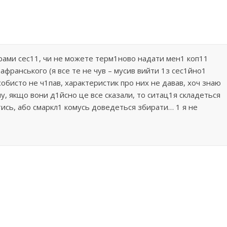
рами сес11, чи не можете терм1ново надати мен1 коп11
франського (я все те не чув – мусив вийти 1з сес1йно1
собисто не ч1пав, характеристик про них не давав, хоч знаю
му, якщо вони д1йсно це все сказали, то ситац1я складеться
ись, або смаркл1 комусь доведеться збирати… 1 я не