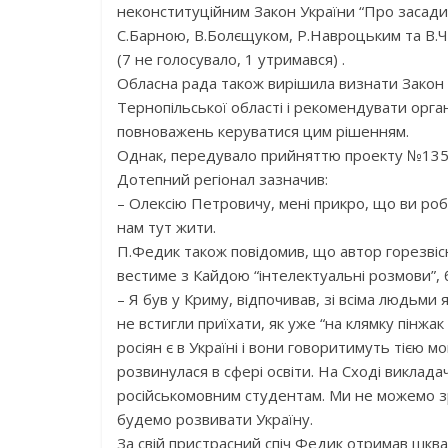
неконституційним Закон України “Про засади 
С.Барною, В.Болєщуком, Р.Навроцьким та В.Ч
(7 не голосувало, 1 утримався) .
Обласна рада також вирішила визнати Закон т
Тернопільської області і рекомендувати орга
повноважень керуватися цим рішенням.
Однак, передувало прийняттю проекту №1355
Дотепний регіонал зазначив:
– Олексію Петровичу, мені прикро, що ви робит
нам тут жити.
П.Федик також повідомив, що автор горезвісн
вестиме з Кайдою “інтелектуальні розмови”, 
– Я був у Криму, відпочивав, зі всіма людьми 
не встигли приїхати, як уже “на клямку пінжак
росіян є в Україні і вони говоритимуть тією м
розвинулася в сфері освіти. На Сході виклада
російськомовним студентам. Ми не можемо зр
будемо розвивати Україну.
За свій пристрасний спіч Федик отримав шквал