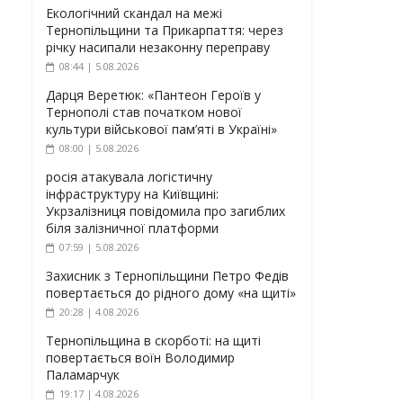
Екологічний скандал на межі
Тернопільщини та Прикарпаття: через
річку насипали незаконну переправу
08:44 | 5.08.2026
Дарця Веретюк: «Пантеон Героїв у
Тернополі став початком нової
культури військової пам’яті в Україні»
08:00 | 5.08.2026
росія атакувала логістичну
інфраструктуру на Київщині:
Укрзалізниця повідомила про загиблих
біля залізничної платформи
07:59 | 5.08.2026
Захисник з Тернопільщини Петро Федів
повертається до рідного дому «на щиті»
20:28 | 4.08.2026
Тернопільщина в скорботі: на щиті
повертається воїн Володимир
Паламарчук
19:17 | 4.08.2026