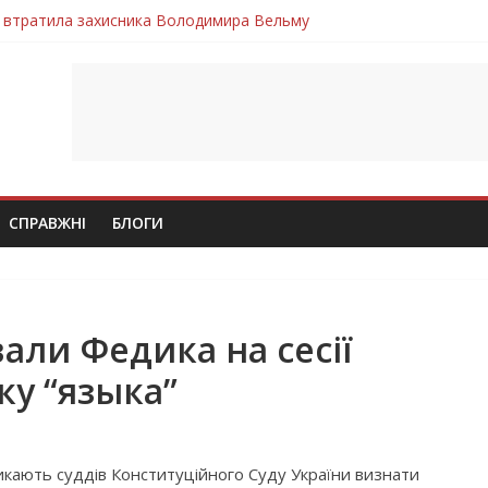
 втратила захисника Володимира Вельму
нопільщини Петро Федів повертається до рідного дому «на щиті»
в скорботі: на щиті повертається воїн Володимир Паламарчук
ння бойового завдання загинув захисник Юрій Пушкар з Тернопі
ув молодий захисник Дмитро Березко з Тернопільщини
СПРАВЖНІ
БЛОГИ
али Федика на сесії
ку “языка”
икають суддів Конституційного Суду України визнати