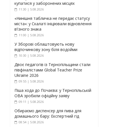
купатися у заборонених місцях
11:30 | 5.08.2026
«Нинішня табличка не передає статусу
міста»: у Скалаті ініціювали відновлення
в’їзного знака
11:00 | 5.08.2026
У Зборові облаштовують нову
відпочинкову зону біля водойми
10:30 | 5.08.2026
Двоє педагогів із Тернопільщини стали
півфіналістами Global Teacher Prize
Ukraine 2026
09:55 | 5.08.2026
Піша хода до Почаєва: у Тернопільській
ОВА зробили офіційну заяву
09:11 | 5.08.2026
Обираємо диспенсер для пива для
домашнього бару: Експертний гід
08:54 | 5.08.2026