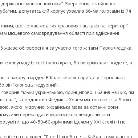
державної мовної політики”. Звернення, ініційоване
убатим, депутатський корпус ухвалив 66-ма голосами із 74
аким, що не має жодних правових наслідків на території
нам місцевого самоврядування області при здійсненні
 жваве обговорення за участю того ж таки Павла Федика.
е клоунаду із сесії і мого краю, бо ви приїхали і поїдете, а
ого закону, нардеп В.Колесніченко приїде у Тернопіль і
бо він “хлопець недурний”.
я говорив тільки українською, принципово. І бачив наших, які
 вєшалі”, – продовжив Федик. – Хочем ми того чи ні, а 8 млн.
овою, якою їм зручно. Українська мова за останні роки
чі мусили перекладати українською лекції і читати
озуміти, що 40-50-60-ррічними ідеями у ХХІ столітті не
 епітетів від колег. “Я не Шкробот, я – Кайда, тому діагноз