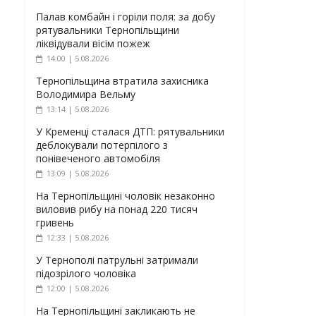
Палав комбайн і горіли поля: за добу
рятувальники Тернопільщини
ліквідували вісім пожеж
14:00 | 5.08.2026
Тернопільщина втратила захисника
Володимира Вельму
13:14 | 5.08.2026
У Кременці сталася ДТП: рятувальники
деблокували потерпілого з
понівеченого автомобіля
13:09 | 5.08.2026
На Тернопільщині чоловік незаконно
виловив рибу на понад 220 тисяч
гривень
12:33 | 5.08.2026
У Тернополі патрульні затримали
підозрілого чоловіка
12:00 | 5.08.2026
На Тернопільщині закликають не