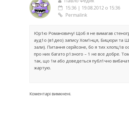
Павло Федик
15:36 | 19.08.2012 о 15:36
Permalink
Юр1ю Романовичу! Щоб я не вимагав стеног
ауд1о (в1део) запису Хом1нця, Бицюри та Ша
зали). Питання серйозне, бо я тих хлопц1в о
про них багато р1зного – 1 не все добре. То
так, що 1м або доведеться публ1чно вибачат
жартую.
Коментарі вимкнені.