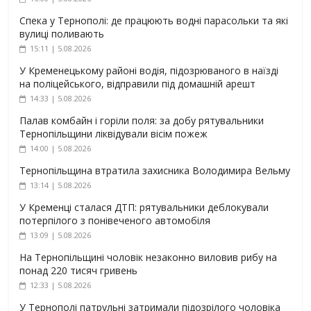
Спека у Тернополі: де працюють водні парасольки та які
вулиці поливають
15:11 | 5.08.2026
У Кременецькому районі водія, підозрюваного в наїзді
на поліцейського, відправили під домашній арешт
14:33 | 5.08.2026
Палав комбайн і горіли поля: за добу рятувальники
Тернопільщини ліквідували вісім пожеж
14:00 | 5.08.2026
Тернопільщина втратила захисника Володимира Вельму
13:14 | 5.08.2026
У Кременці сталася ДТП: рятувальники деблокували
потерпілого з понівеченого автомобіля
13:09 | 5.08.2026
На Тернопільщині чоловік незаконно виловив рибу на
понад 220 тисяч гривень
12:33 | 5.08.2026
У Тернополі патрульні затримали підозрілого чоловіка