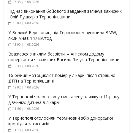
13:33 | 4.08.2026
Під час виконання бойового завдання загинув захисник
Юрій Пушкар з Тернопільщини
13:08 | 4.08.2026
У Великій Березовиці під Тернополем зупинили BMW,
який мчав 147 км/год
13:00 | 4.08.2026
Вважався зниклим безвісти, – Ангелом додому
повертається захисник Василь Янчук з Тернопільщини
12:33 | 4.08.2026
16-річний мотоцикліст помер у лікарні після страшної
ДТП на Тернопільщині
12:02 | 4.08.2026
У Тернополі чоловік кинув металеву пляшку в 11-річну
дівчинку: дитина в лікарні
11:56 | 4.08.2026
У Тернополі оголосили терміновий збір донорської
крові для захисників
11:18 | 4.08.2026