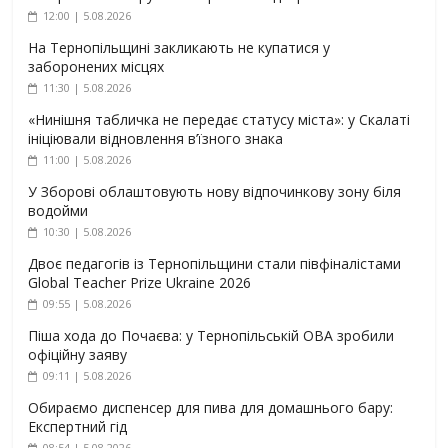
12:00 | 5.08.2026
На Тернопільщині закликають не купатися у
заборонених місцях
11:30 | 5.08.2026
«Нинішня табличка не передає статусу міста»: у Скалаті
ініціювали відновлення в’їзного знака
11:00 | 5.08.2026
У Зборові облаштовують нову відпочинкову зону біля
водойми
10:30 | 5.08.2026
Двоє педагогів із Тернопільщини стали півфіналістами
Global Teacher Prize Ukraine 2026
09:55 | 5.08.2026
Піша хода до Почаєва: у Тернопільській ОВА зробили
офіційну заяву
09:11 | 5.08.2026
Обираємо диспенсер для пива для домашнього бару:
Експертний гід
08:54 | 5.08.2026