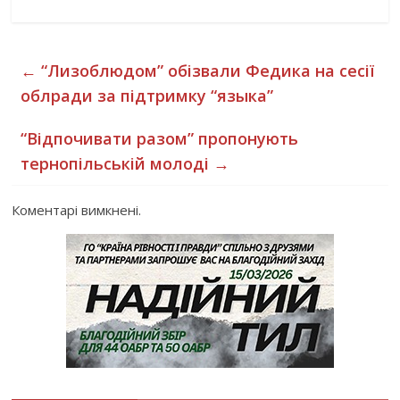
←
“Лизоблюдом” обізвали Федика на сесії
облради за підтримку “языка”
“Відпочивати разом” пропонують
тернопільській молоді
→
Коментарі вимкнені.