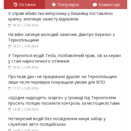
Останні
Популярні
Коментарі
У справі вбивства випускниці у Вишнівці поставлено
крапку: апеляцію захисту відхилили
18:35 | 5.08.2026
На війні загинув молодий захисник Дмитро Березко з
Тернопільщини
18:23 | 5.08.2026
У Тернополі водій Tesla, позбавлений прав, сів за кермо
у стані наркотичного сп’яніння
18:00 | 5.08.2026
Протікав дах і не працювали душові: на Тернопільщині
лише після перевірки покращили умови для ВПО
17:22 | 5.08.2026
«Щодня надходять скарги»: у громаді під Тернополем
просять поліцію посилити контроль за мотоциклістами
16:38 | 5.08.2026
Нетверезий водій без посвідчення кинув хабар у
службове авто поліцейських
16:00 | 5.08.2026