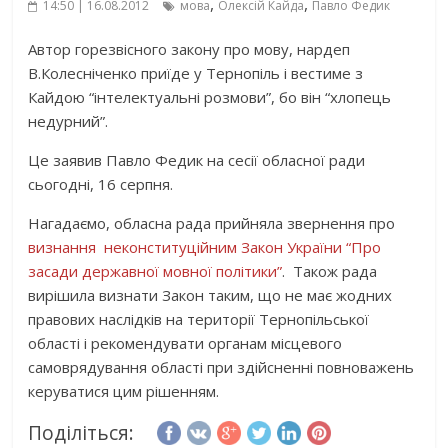
,
,
14:50 | 16.08.2012
мова
Олексій Кайда
Павло Федик
Автор горезвісного закону про мову, нардеп
В.Колесніченко приїде у Тернопіль і вестиме з
Кайдою “інтелектуальні розмови”, бо він “хлопець
недурний”.
Це заявив Павло Федик на сесії обласної ради
сьогодні, 16 серпня.
Нагадаємо, обласна рада прийняла звернення про
визнання неконституційним Закон України “Про
засади державної мовної політики”
. Також рада
вирішила визнати Закон таким, що не має жодних
правових наслідків на території Тернопільської
області і рекомендувати органам місцевого
самоврядування області при здійсненні повноважень
керуватися цим рішенням.
Поділіться: