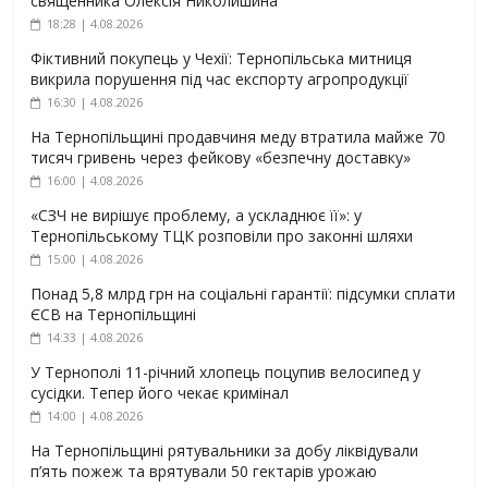
священника Олексія Николишина
18:28 | 4.08.2026
Фіктивний покупець у Чехії: Тернопільська митниця
викрила порушення під час експорту агропродукції
16:30 | 4.08.2026
На Тернопільщині продавчиня меду втратила майже 70
тисяч гривень через фейкову «безпечну доставку»
16:00 | 4.08.2026
«СЗЧ не вирішує проблему, а ускладнює її»: у
Тернопільському ТЦК розповіли про законні шляхи
15:00 | 4.08.2026
Понад 5,8 млрд грн на соціальні гарантії: підсумки сплати
ЄСВ на Тернопільщині
14:33 | 4.08.2026
У Тернополі 11-річний хлопець поцупив велосипед у
сусідки. Тепер його чекає кримінал
14:00 | 4.08.2026
На Тернопільщині рятувальники за добу ліквідували
п’ять пожеж та врятували 50 гектарів урожаю