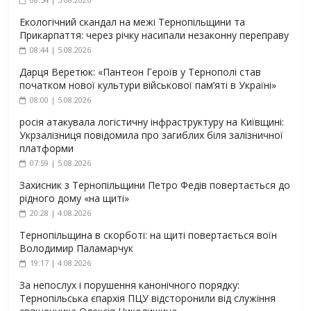
Екологічний скандал на межі Тернопільщини та
Прикарпаття: через річку насипали незаконну переправу
08:44 | 5.08.2026
Дарця Веретюк: «Пантеон Героїв у Тернополі став
початком нової культури військової пам’яті в Україні»
08:00 | 5.08.2026
росія атакувала логістичну інфраструктуру на Київщині:
Укрзалізниця повідомила про загиблих біля залізничної
платформи
07:59 | 5.08.2026
Захисник з Тернопільщини Петро Федів повертається до
рідного дому «на щиті»
20:28 | 4.08.2026
Тернопільщина в скорботі: на щиті повертається воїн
Володимир Паламарчук
19:17 | 4.08.2026
За непослух і порушення канонічного порядку:
Тернопільська єпархія ПЦУ відсторонили від служіння