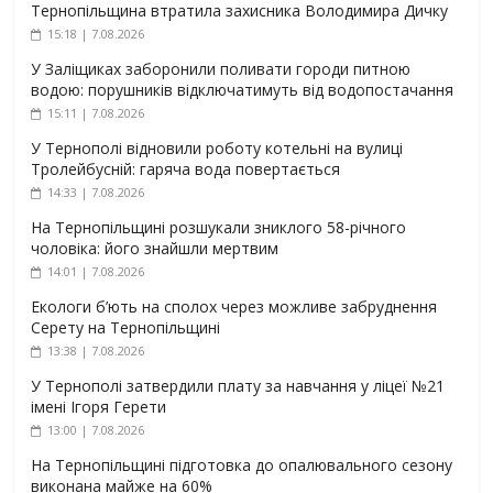
Тернопільщина втратила захисника Володимира Дичку
15:18 | 7.08.2026
У Заліщиках заборонили поливати городи питною
водою: порушників відключатимуть від водопостачання
15:11 | 7.08.2026
У Тернополі відновили роботу котельні на вулиці
Тролейбусній: гаряча вода повертається
14:33 | 7.08.2026
На Тернопільщині розшукали зниклого 58-річного
чоловіка: його знайшли мертвим
14:01 | 7.08.2026
Екологи б’ють на сполох через можливе забруднення
Серету на Тернопільщині
13:38 | 7.08.2026
У Тернополі затвердили плату за навчання у ліцеї №21
імені Ігоря Герети
13:00 | 7.08.2026
На Тернопільщині підготовка до опалювального сезону
виконана майже на 60%