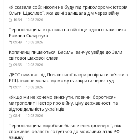
«Я сказала собі: ніколи не буду під триколором»: історія
Ольги Щасливої, яка двічі залишала дім через війну
10:34 | 10.08.2026
Тернопільщина втратила на війні ще одного захисника –
Романа Склярчука
09:49 | 10.08.2026
Копичинці пишаються: Василь Іванчук увійде до Зали
світової шахової слави
09:33 | 10.08.2026
ДЕСС вимагає від Почаївської лаври розірвати зв’язки з
РПЦ: інакше монастир можуть закрити через суд
09:11 | 10.08.2026
«Якщо ми не хочемо зникнути, повинні боротися»:
митрополит Нестор про війну, ціну державності та
відповідальність українців
08:41 | 10.08.2026
Тернопільщина виробляє більше електроенергії, ніж
споживає: область готується до можливих атак РФ
взимку