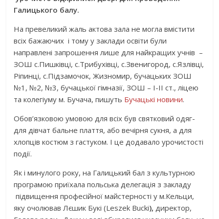
Галицького балу.
На превеликий жаль актова зала не могла вмістити
всіх бажаючих і тому у заклади освіти були
направлені запрошення лише для найкращих учнів –
ЗОШ с.Пишківці, с.Трибухівці, с.Звенигород, с.Язлівці,
Ріпинці, с.Підзамочок, Жизномир, бучацьких ЗОШ
№1, №2, №3, бучацької гімназії, ЗОШ – І-ІІ ст., ліцею
та колегіуму м. Бучача, пишуть
Бучацькі новини
.
Обов’язковою умовою для всіх був святковий одяг-
для дівчат бальне плаття, або вечірня сукня, а для
хлопців костюм з гастуком. І це додавало урочистості
події.
Як і минулого року, на Галицький бал з культурною
програмою приїхала польська делегація з закладу
підвищення професійної майстерності у м.Кельци,
яку очолював Лєшик Букі (Leszek Bucki
),
директор,