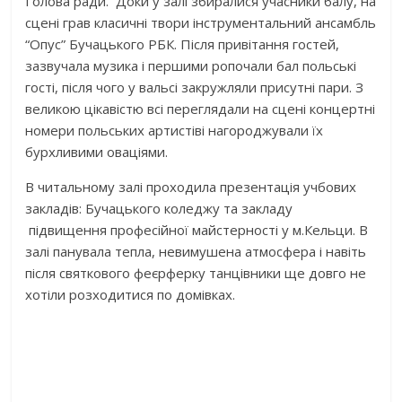
Голова ради. Доки у залі збиралися учасники балу, на
сцені грав класичні твори інструментальний ансамбль
“Опус” Бучацького РБК. Після привітання гостей,
зазвучала музика і першими ропочали бал польські
гості, після чого у вальсі закружляли присутні пари. З
великою цікавістю всі переглядали на сцені концертні
номери польських артистіві нагороджували їх
бурхливими оваціями.
В читальному залі проходила презентація учбових
закладів: Бучацького коледжу та закладу
підвищення професійної майстерності у м.Кельци. В
залі панувала тепла, невимушена атмосфера і навіть
після святкового феєрферку танцівники ще довго не
хотіли розходитися по домівках.