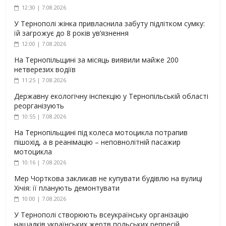
12:30 | 7.08.2026
У Тернополі жінка привласнила забуту підлітком сумку:
їй загрожує до 8 років ув’язнення
12:00 | 7.08.2026
На Тернопільщині за місяць виявили майже 200
нетверезих водіїв
11:25 | 7.08.2026
Державну екологічну інспекцію у Тернопільській області
реорганізують
10:55 | 7.08.2026
На Тернопільщині під колеса мотоцикла потрапив
пішохід, а в реанімацію – неповнолітній пасажир
мотоцикла
10:16 | 7.08.2026
Мер Чорткова закликав не купувати будівлю на вулиці
Хічія: її планують демонтувати
10:00 | 7.08.2026
У Тернополі створюють всеукраїнську організацію
нащадків українських жертв польських репресій