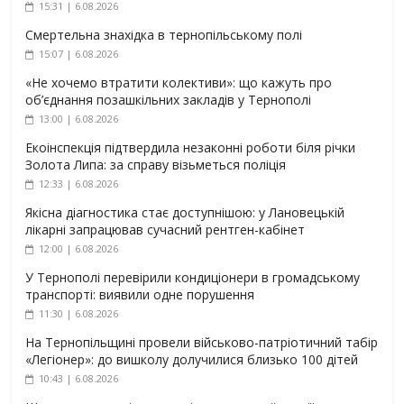
15:31 | 6.08.2026
Смертельна знахідка в тернопільському полі
15:07 | 6.08.2026
«Не хочемо втратити колективи»: що кажуть про
об’єднання позашкільних закладів у Тернополі
13:00 | 6.08.2026
Екоінспекція підтвердила незаконні роботи біля річки
Золота Липа: за справу візьметься поліція
12:33 | 6.08.2026
Якісна діагностика стає доступнішою: у Лановецькій
лікарні запрацював сучасний рентген-кабінет
12:00 | 6.08.2026
У Тернополі перевірили кондиціонери в громадському
транспорті: виявили одне порушення
11:30 | 6.08.2026
На Тернопільщині провели військово-патріотичний табір
«Легіонер»: до вишколу долучилися близько 100 дітей
10:43 | 6.08.2026