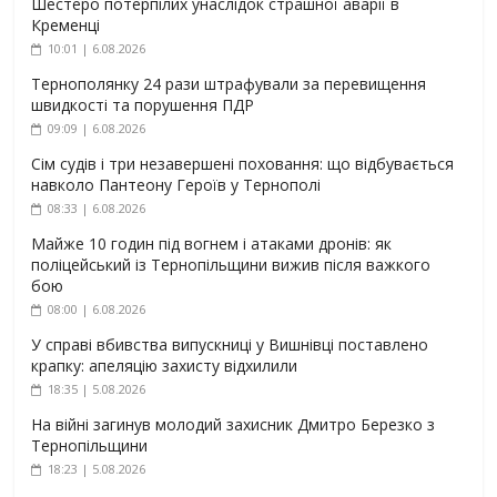
Шестеро потерпілих унаслідок страшної аварії в
Кременці
10:01 | 6.08.2026
Тернополянку 24 рази штрафували за перевищення
швидкості та порушення ПДР
09:09 | 6.08.2026
Сім судів і три незавершені поховання: що відбувається
навколо Пантеону Героїв у Тернополі
08:33 | 6.08.2026
Майже 10 годин під вогнем і атаками дронів: як
поліцейський із Тернопільщини вижив після важкого
бою
08:00 | 6.08.2026
У справі вбивства випускниці у Вишнівці поставлено
крапку: апеляцію захисту відхилили
18:35 | 5.08.2026
На війні загинув молодий захисник Дмитро Березко з
Тернопільщини
18:23 | 5.08.2026