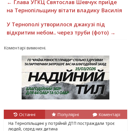
←
Глава УГКЦ Святослав Шевчук приїде
на Тернопільщину вітати владику Василія
У Тернополі утворилося джакузі під
відкритим небом.. через труби (фото)
→
Коментарі вимкнені.
Останні
Популярні
Коментарі
На Тернопільщині у потрійній ДТП постраждали троє
людей, серед них дитина