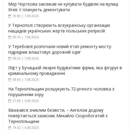
Мер Чорткова закликав не купувати будівлю на вулиці
Хічія: її планують демонтувати
10:00 | 7.08.2026
У Тернополі створюють всеукраїнську організацію
нащадків українських жертв польських репресій
09:10 | 7.08.2026
У Теребовлі розпочали новий етап ремонту мосту:
підрядник влаштовує дорожній одяг
08:33 | 7.08.2026
Ліфт у Бучацькій лікарні будуватиме фірма, яка фігурує в
кримінальному провадженні
08:00 | 7.08.2026
На Тернопільщині розшукують 72-річного чоловіка з
порушенням зору
21:08 | 6.08.2026
Вважався зниклим безвісти, – Ангелом додому
повертається захисник Михайло Скоробогатий з
Тернопільщини
19:32 | 6.08.2026