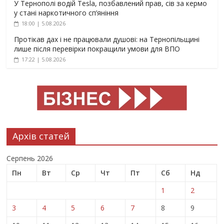
У Тернополі водій Tesla, позбавлений прав, сів за кермо
у стані наркотичного сп’яніння
18:00 | 5.08.2026
Протікав дах і не працювали душові: на Тернопільщині
лише після перевірки покращили умови для ВПО
17:22 | 5.08.2026
Архів статей
Серпень 2026
Пн
Вт
Ср
Чт
Пт
Сб
Нд
1
2
3
4
5
6
7
8
9