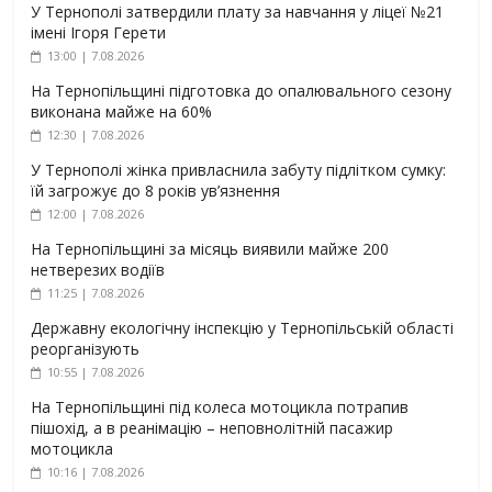
У Тернополі затвердили плату за навчання у ліцеї №21
імені Ігоря Герети
13:00 | 7.08.2026
На Тернопільщині підготовка до опалювального сезону
виконана майже на 60%
12:30 | 7.08.2026
У Тернополі жінка привласнила забуту підлітком сумку:
їй загрожує до 8 років ув’язнення
12:00 | 7.08.2026
На Тернопільщині за місяць виявили майже 200
нетверезих водіїв
11:25 | 7.08.2026
Державну екологічну інспекцію у Тернопільській області
реорганізують
10:55 | 7.08.2026
На Тернопільщині під колеса мотоцикла потрапив
пішохід, а в реанімацію – неповнолітній пасажир
мотоцикла
10:16 | 7.08.2026