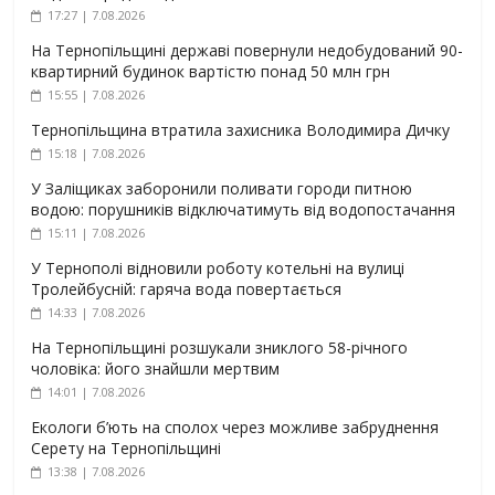
17:27 | 7.08.2026
На Тернопільщині державі повернули недобудований 90-
квартирний будинок вартістю понад 50 млн грн
15:55 | 7.08.2026
Тернопільщина втратила захисника Володимира Дичку
15:18 | 7.08.2026
У Заліщиках заборонили поливати городи питною
водою: порушників відключатимуть від водопостачання
15:11 | 7.08.2026
У Тернополі відновили роботу котельні на вулиці
Тролейбусній: гаряча вода повертається
14:33 | 7.08.2026
На Тернопільщині розшукали зниклого 58-річного
чоловіка: його знайшли мертвим
14:01 | 7.08.2026
Екологи б’ють на сполох через можливе забруднення
Серету на Тернопільщині
13:38 | 7.08.2026