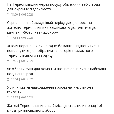
На Тернопільщині через посуху обмежили забір води
для окремих підприємств
18:00 | 6.08.2026
Серпень — найскладніший період для донорства:
жителів Тернопільщини закликають долучитися до
кампанії «ЯСерпневийДонор»
17:34 | 6.08.2026
«Після поранення лише одне бажання –відновитися і
повернутися до побратимів». Історія незламного
тернопільського гвардійця
17:26 | 6.08.2026
Як обрати суші для романтичної вечері в Києві: найкращі
поєднання ролів
17:14 | 6.08.2026
У липні митні надходження зросли на 77мільйонів
гривень
16:27 | 6.08.2026
Жителі Тернопільщини за 7 місяців сплатили понад 1,6
млрд грн військового збору