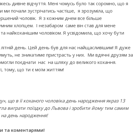
кесь дивне відчуття. Мені чомусь було так соромно, що я
ли ми почали зустрічатись частіше, я зрозуміла, що
ершений чоловік. Я з кожним днем все більше
мним хлопцем. І незабаром саме він став для мене
а найкоханішим чоловіком. Я усвідомила, що хочу бути
 літній день. Цей день був для нас найщасливішим! Я дуже
тимуть, не зникатиме пристрасть у них. Ми вдячні друзям за
помогли поєднати нас на шляху до великого кохання.
і, тому, що ти є моїм життям!
ду», що в її коханого чоловіка день народження якраз 13
гла виграти поїздку до Львова і зробити йому тим самим
і на день народження!
ми та коментарями!