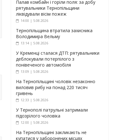
Палав комбайн і горіли поля: за добу
рятувальники Тернопільщини
ліквідували вісім пожеж
14:00 | 5.08.2026
Тернопільщина втратила захисника
Володимира Вельму
13:14 | 5.08.2026
У Кременці сталася ДТП: рятувальники
деблокували потерпілого з
понівеченого автомобіля
13:09 | 5.08.2026
На Тернопільщині чоловік незаконно
виловив рибу на понад 220 тисяч
гривень
12:33 | 5.08.2026
У Тернополі патрульні затримали
підозрілого чоловіка
12:00 | 5.08.2026
На Тернопільщині закликають не
купатися у заборонених місцях