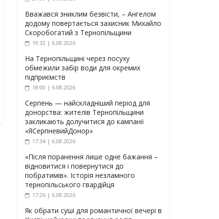
Вважався зниклим безвісти, – Ангелом
додому повертається захисник Михайло
Скоробогатий з Тернопільщини
19:32 | 6.08.2026
На Тернопільщині через посуху
обмежили забір води для окремих
підприємств
18:00 | 6.08.2026
Серпень — найскладніший період для
донорства: жителів Тернопільщини
закликають долучитися до кампанії
«ЯСерпневийДонор»
17:34 | 6.08.2026
«Після поранення лише одне бажання –
відновитися і повернутися до
побратимів». Історія незламного
тернопільського гвардійця
17:26 | 6.08.2026
Як обрати суші для романтичної вечері в