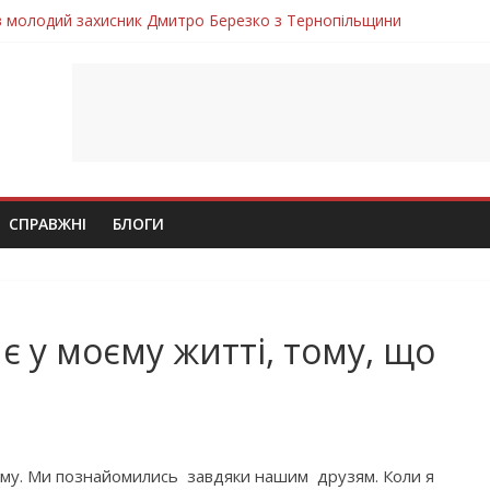
ув молодий захисник Дмитро Березко з Тернопільщини
 втратила захисника Володимира Вельму
нопільщини Петро Федів повертається до рідного дому «на щиті»
в скорботі: на щиті повертається воїн Володимир Паламарчук
лим безвісти, – Ангелом додому повертається захисник Михайло
СПРАВЖНІ
БЛОГИ
 є у моєму житті, тому, що
тому. Ми познайомились завдяки нашим друзям. Коли я