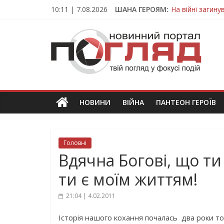
Skip
10:11 | 7.08.2026
ШАНА ГЕРОЯМ:
На війні загин
to
Тернопільщина
content
ПОГЛЯД
Захисник з Тер
Тернопільщина 
Вважався зник
Новини
Тернополя.
Тернопільські
новини
НОВИНИ
ВІЙНА
ПАНТЕОН ГЕРОЇВ
та
події
Головні
Вдячна Богові, що ти
ти є моїм життям!
21:04 | 4.02.2011
Історія нашого кохання почалась два роки 