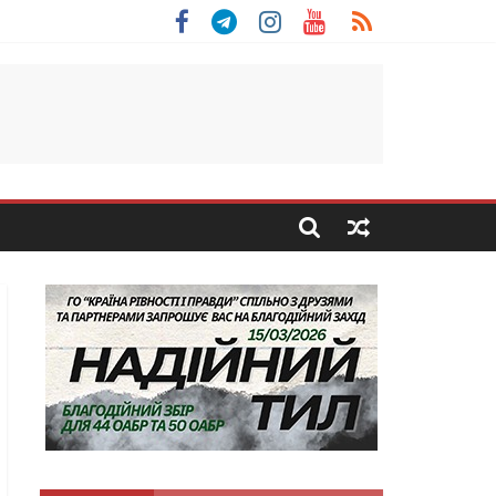
 Скоробогатий з Тернопільщини