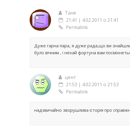
Таня
21:41 | 4.02.2011 о 21:41
Permalink
Дуже гарна пара, я дуже рада,що ви знайшл
було вічним , і нехай фортуна вам посміхнетьс
цент
21:53 | 4.02.2011 о 21:53
Permalink
надзвичайно зворушлива історія про справжн