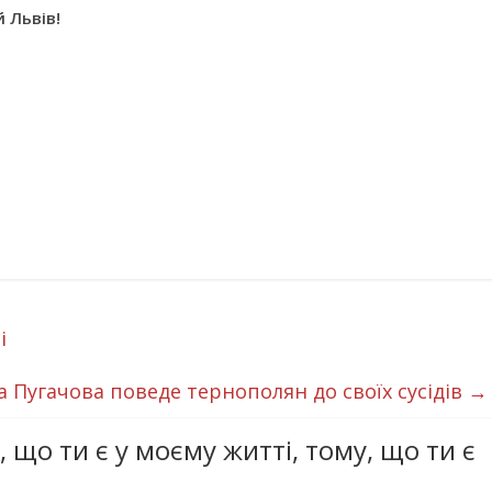
 Львів!
і
а Пугачова поведе тернополян до своїх сусідів
→
 що ти є у моєму житті, тому, що ти є