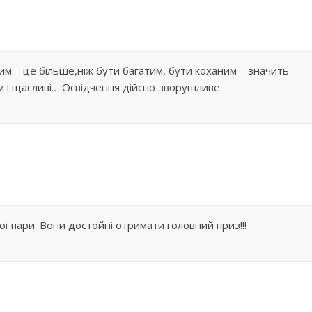
ним – це більше,ніж бути багатим, бути коханим – значить
 і щасливі… Освідчення дійсно зворушливе.
ної пари. Вони достойні отримати головний приз!!!