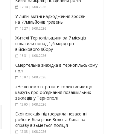
Києві: найкращі поєднання ролів
17:14 | 6.08.2026
У липні митні надходження зросли
на 77мільйонів гривень
16:27 | 6.08.2026
Жителі Тернопільщини за 7 місяців
сплатили понад 1,6 млрд грн
військового збору
15:31 | 6.08.2026
Смертельна знахідка в тернопільському
полі
15:07 | 6.08.2026
«Не хочемо втратити колективи»: що
кажуть про об’єднання позашкільних
закладів у Тернополі
13:00 | 6.08.2026
Екоінспекція підтвердила незаконні
роботи біля річки Золота Липа: за
справу візьметься поліція
12:33 | 6.08.2026