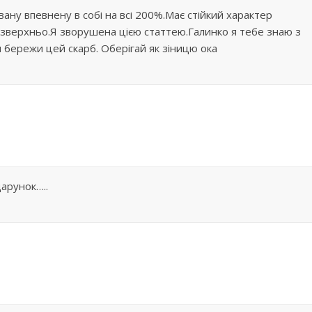
вану впевнену в собі на всі 200%.Має стійкий характер
 зверхньо.Я зворушена цією статтею.Галинко я тебе знаю з
н бережи цей скарб. Оберігай як зіницю ока
арунок…..