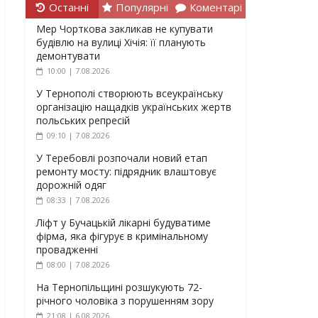
Останні
Популярні
Коментарі
Мер Чорткова закликав не купувати
будівлю на вулиці Хічія: її планують
демонтувати
10:00 | 7.08.2026
У Тернополі створюють всеукраїнську
організацію нащадків українських жертв
польських репресій
09:10 | 7.08.2026
У Теребовлі розпочали новий етап
ремонту мосту: підрядник влаштовує
дорожній одяг
08:33 | 7.08.2026
Ліфт у Бучацькій лікарні будуватиме
фірма, яка фігурує в кримінальному
провадженні
08:00 | 7.08.2026
На Тернопільщині розшукують 72-
річного чоловіка з порушенням зору
21:08 | 6.08.2026