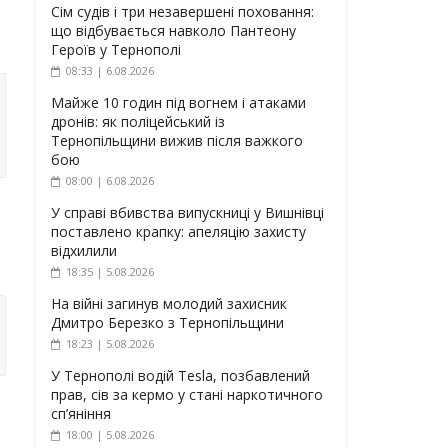
Сім судів і три незавершені поховання:
що відбувається навколо Пантеону
Героїв у Тернополі
08:33 | 6.08.2026
Майже 10 годин під вогнем і атаками
дронів: як поліцейський із
Тернопільщини вижив після важкого
бою
08:00 | 6.08.2026
У справі вбивства випускниці у Вишнівці
поставлено крапку: апеляцію захисту
відхилили
18:35 | 5.08.2026
На війні загинув молодий захисник
Дмитро Березко з Тернопільщини
18:23 | 5.08.2026
У Тернополі водій Tesla, позбавлений
прав, сів за кермо у стані наркотичного
сп’яніння
18:00 | 5.08.2026