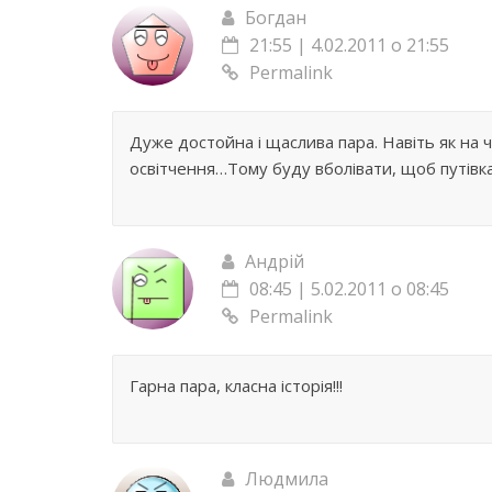
Богдан
21:55 | 4.02.2011 о 21:55
Permalink
Дуже достойна і щаслива пара. Навіть як на 
освітчення…Тому буду вболівати, щоб путівк
Андрій
08:45 | 5.02.2011 о 08:45
Permalink
Гарна пара, класна історія!!!
Людмила