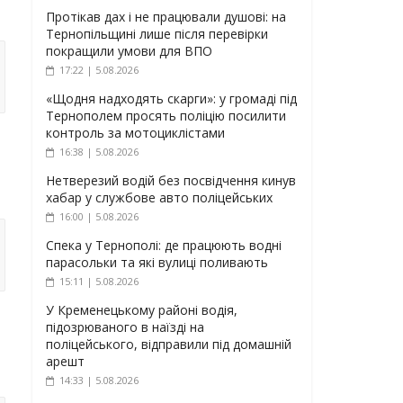
Протікав дах і не працювали душові: на
Тернопільщині лише після перевірки
покращили умови для ВПО
17:22 | 5.08.2026
«Щодня надходять скарги»: у громаді під
Тернополем просять поліцію посилити
контроль за мотоциклістами
16:38 | 5.08.2026
Нетверезий водій без посвідчення кинув
хабар у службове авто поліцейських
16:00 | 5.08.2026
Спека у Тернополі: де працюють водні
парасольки та які вулиці поливають
15:11 | 5.08.2026
У Кременецькому районі водія,
підозрюваного в наїзді на
поліцейського, відправили під домашній
арешт
14:33 | 5.08.2026