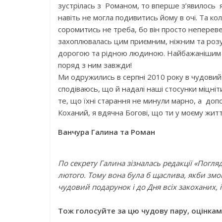
зустрілась з Романом, то вперше з’явилось я
навіть не могла подивитись йому в очі. Та ко
соромитись не треба, бо він просто неперев
захоплювалась цим приємним, ніжним та розу
дорогою та рідною людиною. Найбажанішим т
поряд з ним завжди!
Ми одружились в серпні 2010 року в чудовий
сподіваюсь, що й надалі наші стосунки міцні
те, що їхні старання не минули марно, а до
Коханий, я вдячна Богові, що ти у моєму житт
Ванчура Галина та Роман
По секрету Галина зізналась редакції «Погля
лютого. Тому вона була б щаслива, якби змо
чудовий подарунок і до Дня всіх закоханих, 
Тож голосуйте за цю чудову пару, оцінка