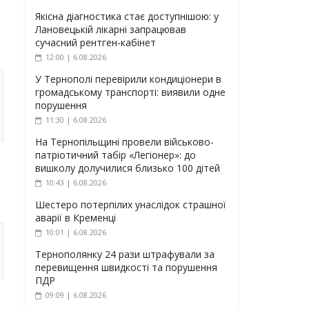
Якісна діагностика стає доступнішою: у
Лановецькій лікарні запрацював
сучасний рентген-кабінет
12:00 | 6.08.2026
У Тернополі перевірили кондиціонери в
громадському транспорті: виявили одне
порушення
11:30 | 6.08.2026
На Тернопільщині провели військово-
патріотичний табір «Легіонер»: до
вишколу долучилися близько 100 дітей
10:43 | 6.08.2026
Шестеро потерпілих унаслідок страшної
аварії в Кременці
10:01 | 6.08.2026
Тернополянку 24 рази штрафували за
перевищення швидкості та порушення
ПДР
09:09 | 6.08.2026