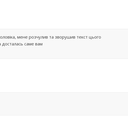
чоловіка, мене розчулив та зворушив текст цього
а досталась саме вам