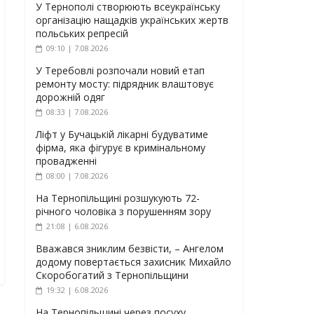
У Тернополі створюють всеукраїнську
організацію нащадків українських жертв
польських репресій
09:10 | 7.08.2026
У Теребовлі розпочали новий етап
ремонту мосту: підрядник влаштовує
дорожній одяг
08:33 | 7.08.2026
Ліфт у Бучацькій лікарні будуватиме
фірма, яка фігурує в кримінальному
провадженні
08:00 | 7.08.2026
На Тернопільщині розшукують 72-
річного чоловіка з порушенням зору
21:08 | 6.08.2026
Вважався зниклим безвісти, – Ангелом
додому повертається захисник Михайло
Скоробогатий з Тернопільщини
19:32 | 6.08.2026
На Тернопільщині через посуху