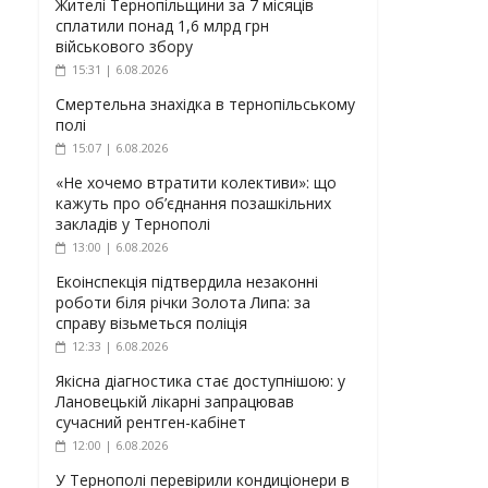
Жителі Тернопільщини за 7 місяців
сплатили понад 1,6 млрд грн
військового збору
15:31 | 6.08.2026
Смертельна знахідка в тернопільському
полі
15:07 | 6.08.2026
«Не хочемо втратити колективи»: що
кажуть про об’єднання позашкільних
закладів у Тернополі
13:00 | 6.08.2026
Екоінспекція підтвердила незаконні
роботи біля річки Золота Липа: за
справу візьметься поліція
12:33 | 6.08.2026
Якісна діагностика стає доступнішою: у
Лановецькій лікарні запрацював
сучасний рентген-кабінет
12:00 | 6.08.2026
У Тернополі перевірили кондиціонери в