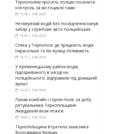
Тернополем просять поліцію посилити
контроль за мотоциклістами
16:38 | 5.08.2026
Нетверезий водій без посвідчення кинув
хабар у службове авто поліцейських
16:00 | 5.08.2026
Спека у Тернополі: де працюють водні
парасольки та які вулиці поливають
15:11 | 5.08.2026
У Кременецькому районі водія,
підозрюваного в наїзді на
поліцейського, відправили під домашній
арешт
14:33 | 5.08.2026
Палав комбайн і горіли поля: за добу
рятувальники Тернопільщини
ліквідували вісім пожеж
14:00 | 5.08.2026
Тернопільщина втратила захисника
Володимира Вельму