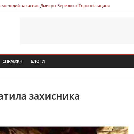
ув молодий захисник Дмитро Березко з Тернопільщини
 втратила захисника Володимира Вельму
нопільщини Петро Федів повертається до рідного дому «на щиті»
в скорботі: на щиті повертається воїн Володимир Паламарчук
лим безвісти, – Ангелом додому повертається захисник Михайло
СПРАВЖНІ
БЛОГИ
атила захисника