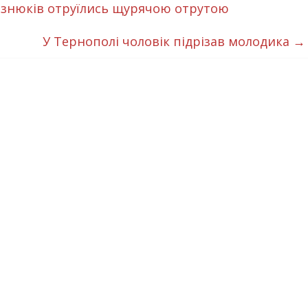
изнюків отруїлись щурячою отрутою
У Тернополі чоловік підрізав молодика
→