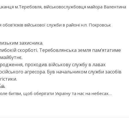
ешканця м.Теребовля, військовослужбовця майора Валентина
я обов’язків військової служби в районі н.п. Покровськ
лизьким захисника.
либокій скорботі. Теребовлянська земля пам’ятатиме
 майбутнє.
ародження, проходив військову службу в лавах
сійського агресора. Був начальником служби засобів
істики.
оле битви, щоб оберігати Україну та нас на небесах…