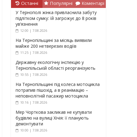
Останні
Популярні
Коментарі
У Тернополі жінка привласнила забуту
підлітком сумку: їй загрожує до 8 років
ув’язнення
12:00 | 7.08.2026
На Тернопільщині за місяць виявили
майже 200 нетверезих водіїв
11:25 | 7.08.2026
Державну екологічну інспекцію у
Тернопільській області реорганізують
10:55 | 7.08.2026
На Тернопільщині під колеса мотоцикла
потрапив пішохід, а в реанімацію –
неповнолітній пасажир мотоцикла
10:16 | 7.08.2026
Мер Чорткова закликав не купувати
будівлю на вулиці Хічія: її планують
демонтувати
10:00 | 7.08.2026