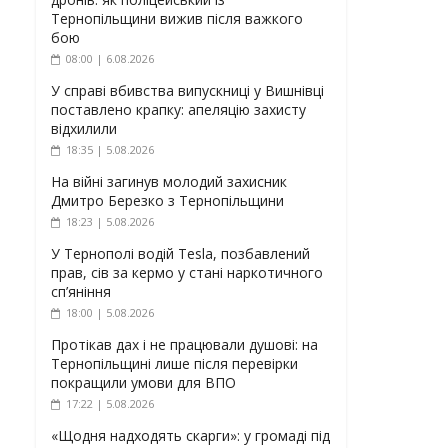
Тернопільщини вижив після важкого
бою
08:00 | 6.08.2026
У справі вбивства випускниці у Вишнівці
поставлено крапку: апеляцію захисту
відхилили
18:35 | 5.08.2026
На війні загинув молодий захисник
Дмитро Березко з Тернопільщини
18:23 | 5.08.2026
У Тернополі водій Tesla, позбавлений
прав, сів за кермо у стані наркотичного
сп’яніння
18:00 | 5.08.2026
Протікав дах і не працювали душові: на
Тернопільщині лише після перевірки
покращили умови для ВПО
17:22 | 5.08.2026
«Щодня надходять скарги»: у громаді під