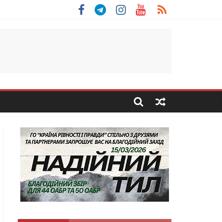
 Скоробогатий з Тернопільщини