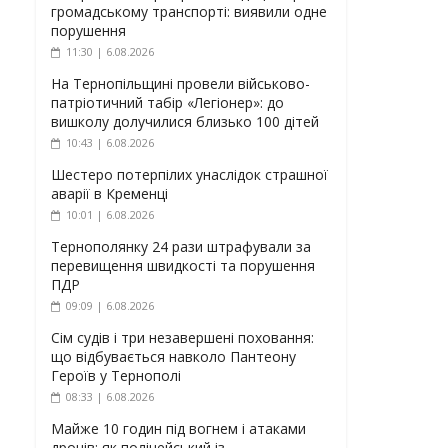
громадському транспорті: виявили одне
порушення
11:30 | 6.08.2026
На Тернопільщині провели військово-
патріотичний табір «Легіонер»: до
вишколу долучилися близько 100 дітей
10:43 | 6.08.2026
Шестеро потерпілих унаслідок страшної
аварії в Кременці
10:01 | 6.08.2026
Тернополянку 24 рази штрафували за
перевищення швидкості та порушення
ПДР
09:09 | 6.08.2026
Сім судів і три незавершені поховання:
що відбувається навколо Пантеону
Героїв у Тернополі
08:33 | 6.08.2026
Майже 10 годин під вогнем і атаками
дронів: як поліцейський із