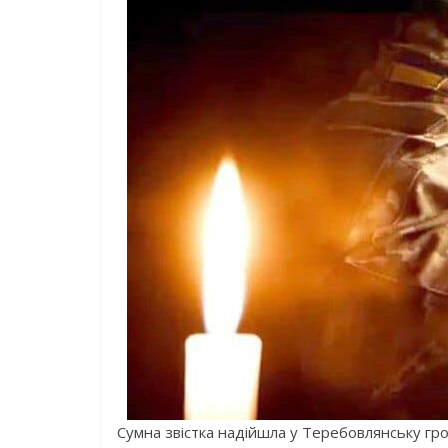
Сумна звістка надійшла у Теребовлянську гром