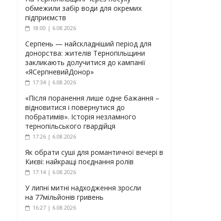
обмежили забір води для окремих
підприємств
18:00 | 6.08.2026
Серпень — найскладніший період для
донорства: жителів Тернопільщини
закликають долучитися до кампанії
«ЯСерпневийДонор»
17:34 | 6.08.2026
«Після поранення лише одне бажання –
відновитися і повернутися до
побратимів». Історія незламного
тернопільського гвардійця
17:26 | 6.08.2026
Як обрати суші для романтичної вечері в
Києві: найкращі поєднання ролів
17:14 | 6.08.2026
У липні митні надходження зросли
на 77мільйонів гривень
16:27 | 6.08.2026