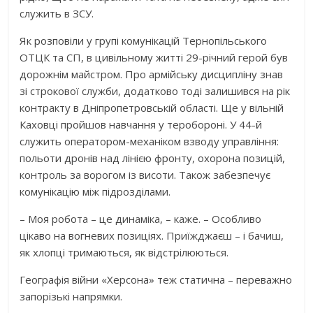
служить в ЗСУ.
Як розповіли у групі комунікацій Тернопільського
ОТЦК та СП, в цивільному житті 29-річний герой був
дорожнім майстром. Про армійську дисципліну знав
зі строкової служби, додатково тоді залишився на рік
контракту в Дніпропетровській області. Ще у вільній
Каховці пройшов навчання у теробороні. У 44-й
служить оператором-механіком взводу управління:
польоти дронів над лінією фронту, охорона позицій,
контроль за ворогом із висоти. Також забезпечує
комунікацію між підрозділами.
– Моя робота – це динаміка, – каже. – Особливо
цікаво на вогневих позиціях. Приїжджаєш – і бачиш,
як хлопці тримаються, як відстрілюються.
Географія війни «Херсона» теж статична – переважно
запорізькі напрямки.