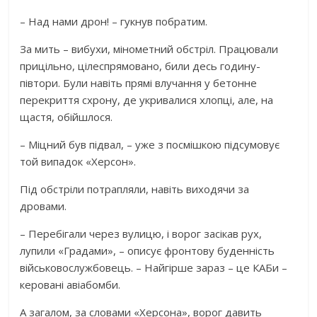
– Над нами дрон! – гукнув побратим.
За мить – вибухи, мінометний обстріл. Працювали
прицільно, цілеспрямовано, били десь годину-
півтори. Були навіть прямі влучання у бетонне
перекриття схрону, де укривалися хлопці, але, на
щастя, обійшлося.
– Міцний був підвал, – уже з посмішкою підсумовує
той випадок «Херсон».
Під обстріли потрапляли, навіть виходячи за
дровами.
– Перебігали через вулицю, і ворог засікав рух,
лупили «Градами», – описує фронтову буденність
військовослужбовець. – Найгірше зараз – це КАБи –
керовані авіабомби.
А загалом, за словами «Херсона», ворог давить