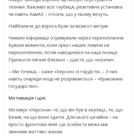
техніки. Важливо все: гаубиця, реактивна установка
чи навіть КамАЗ – хтозна, що у ньому везуть.
Найближче до ворога були за вісімсот метрів.
Чимало інформації отримували через перехоплення.
Бували моменти, коли орки і наших ловили на
перехопленнях, потім наводилися на наші позиції.
Прильоти лягали близько – щастя, що «косили».
– Ми точніші, – каже «Херсон» із гордістю. – У них
навіть снаряди іноді не розриваються – «браковане
государство».
Мотивація і цілі
Мотивує «Херсона» те, що він був в окупації, те, що
бачив, на що вони здатні. Для нього ця війна – не
просто фронтова лінія. Це особиста межа між
звичним життям і жахом.