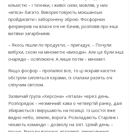
кількістю – і техніки, і живої сили, мовляв, у них
«м’яса» багато. Використовують мокшанські
пройдисвіти і заборонену зброю. Фосфорних
феєрверків на власні очі не бачив, розповів про інші
витівки загарбників.
– Якось пішли по продукти, – пригадує. – Почули
вибухи, схожі на мінометні «виходи». Але це були інші
снаряди – осліплюючі. А лише потім – міномет.
Якщо фосфор – пропалює все, то ці яскраві касетні
обстріли сипляться іскрами, їх спалахи разять очі
сліпучим світлом.
Зазвичай група «Херсона» «літала» через день.
Розпорядок – незмінний: кава о четвертій ранку, далі
збираються і вирушають на позиції. Із шостої вже
видно небо, землю, ворога. Розкладають Старлінк і
чекають команди – дозволу на зліт. Цілий день –
пошук. Виходи ворожої артилерії, пересування