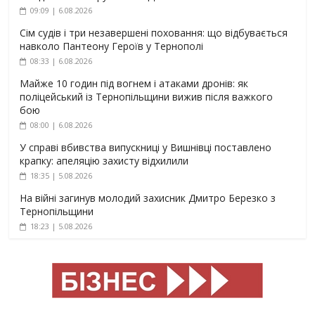
09:09 | 6.08.2026
Сім судів і три незавершені поховання: що відбувається
навколо Пантеону Героїв у Тернополі
08:33 | 6.08.2026
Майже 10 годин під вогнем і атаками дронів: як
поліцейський із Тернопільщини вижив після важкого
бою
08:00 | 6.08.2026
У справі вбивства випускниці у Вишнівці поставлено
крапку: апеляцію захисту відхилили
18:35 | 5.08.2026
На війні загинув молодий захисник Дмитро Березко з
Тернопільщини
18:23 | 5.08.2026