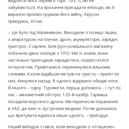
виділити якісь окремі історії. Та є ті, які не
забуваються. На прохання пригадати епізоди, які б
виразно проілюстрували його війну, Херсон
прикурює, зітхає.
– Це було під Малинівкою. Виходили з позиції пішки,
з апаратурою на плечах: дрон, акумулятори, зарядні
пристрої, Старлінк. Біля руїн колишнього магазину
побачили двох хлопців з ТРО. Ми їх знали, вони
частенько приходили зарядитися, скористатися
Інтернетом. Привіталися, перекинулися кількома
словами. А коли відійшли метрів на триста – приліт по
них. Кинулися назад. В одного відірвано обидві ноги.
В іншого – одну. Турнікети, перша допомога… І тут по
нас – мінометний обстріл. 120-й калібр. Гармаші
посадили ворожого дрона. Ми перенесли поранених
в УАЗ, де вже їх зустрічали медики. Потім дізналися,
що врятувати вдалося лише одного, – пригадує.
Інший випадок стався, коли виходили з «пташкою».