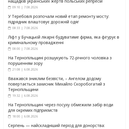
нащадків українських жертв польських репресій
09:10 | 7.08.2026
У Теребовлі розпочали новий етап ремонту мосту:
підрядник влаштовує дорожній одяг
08:33 | 7.08.2026
Ліфт у Бучацькій лікарні будуватиме фірма, яка фігурує в
кримінальному провадженні
08:00 | 7.08.2026
На Тернопільщині розшукують 72-річного чоловіка з
порушенням зору
21:08 | 6.08.2026
Вважався зниклим безвісти, – Ангелом додому
повертається захисник Михайло Скоробогатий з
Тернопільщини
19:32 | 6.08.2026
На Тернопільщині через посуху обмежили забір води
для окремих підприємств
18:00 | 6.08.2026
Серпень — найскладніший період для донорства: