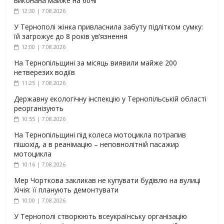
виконана майже на 60%
12:30 | 7.08.2026
У Тернополі жінка привласнила забуту підлітком сумку:
їй загрожує до 8 років ув’язнення
12:00 | 7.08.2026
На Тернопільщині за місяць виявили майже 200
нетверезих водіїв
11:25 | 7.08.2026
Державну екологічну інспекцію у Тернопільській області
реорганізують
10:55 | 7.08.2026
На Тернопільщині під колеса мотоцикла потрапив
пішохід, а в реанімацію – неповнолітній пасажир
мотоцикла
10:16 | 7.08.2026
Мер Чорткова закликав не купувати будівлю на вулиці
Хічія: її планують демонтувати
10:00 | 7.08.2026
У Тернополі створюють всеукраїнську організацію