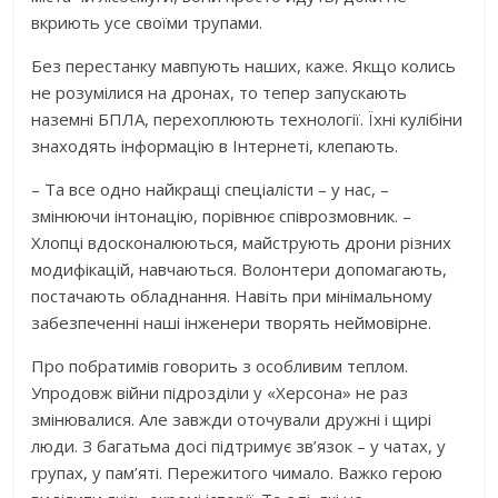
вкриють усе своїми трупами.
Без перестанку мавпують наших, каже. Якщо колись
не розумілися на дронах, то тепер запускають
наземні БПЛА, перехоплюють технології. Їхні кулібіни
знаходять інформацію в Інтернеті, клепають.
– Та все одно найкращі спеціалісти – у нас, –
змінюючи інтонацію, порівнює співрозмовник. –
Хлопці вдосконалюються, майструють дрони різних
модифікацій, навчаються. Волонтери допомагають,
постачають обладнання. Навіть при мінімальному
забезпеченні наші інженери творять неймовірне.
Про побратимів говорить з особливим теплом.
Упродовж війни підрозділи у «Херсона» не раз
змінювалися. Але завжди оточували дружні і щирі
люди. З багатьма досі підтримує зв’язок – у чатах, у
групах, у пам’яті. Пережитого чимало. Важко герою