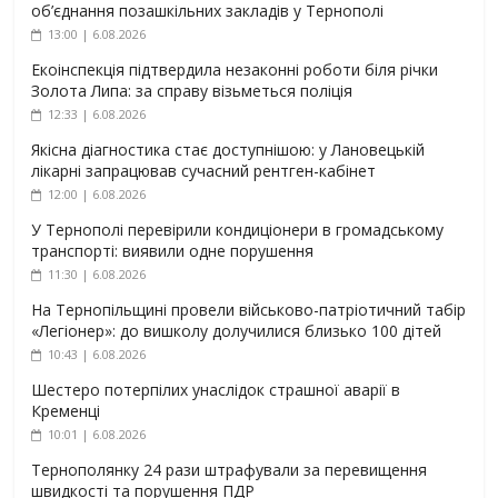
об’єднання позашкільних закладів у Тернополі
13:00 | 6.08.2026
Екоінспекція підтвердила незаконні роботи біля річки
Золота Липа: за справу візьметься поліція
12:33 | 6.08.2026
Якісна діагностика стає доступнішою: у Лановецькій
лікарні запрацював сучасний рентген-кабінет
12:00 | 6.08.2026
У Тернополі перевірили кондиціонери в громадському
транспорті: виявили одне порушення
11:30 | 6.08.2026
На Тернопільщині провели військово-патріотичний табір
«Легіонер»: до вишколу долучилися близько 100 дітей
10:43 | 6.08.2026
Шестеро потерпілих унаслідок страшної аварії в
Кременці
10:01 | 6.08.2026
Тернополянку 24 рази штрафували за перевищення
швидкості та порушення ПДР