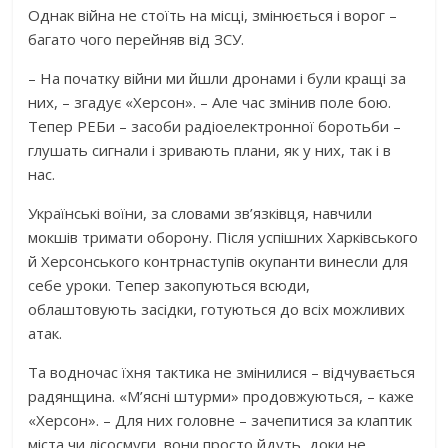
Однак війна не стоїть на місці, змінюється і ворог –
багато чого перейняв від ЗСУ.
– На початку війни ми йшли дронами і були кращі за
них, – згадує «Херсон». – Але час змінив поле бою.
Тепер РЕБи – засоби радіоелектронної боротьби –
глушать сигнали і зривають плани, як у них, так і в
нас.
Українські воїни, за словами зв’язківця, навчили
мокшів тримати оборону. Після успішних Харківського
й Херсонського контрнаступів окупанти винесли для
себе уроки. Тепер закопуються всюди,
облаштовують засідки, готуються до всіх можливих
атак.
Та водночас їхня тактика не змінилися – відчувається
радянщина. «М’ясні штурми» продовжуються, – каже
«Херсон». – Для них головне – зачепитися за клаптик
міста чи лісосмуги, вони просто йдуть, доки не