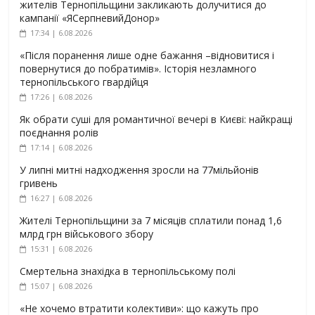
жителів Тернопільщини закликають долучитися до
кампанії «ЯСерпневийДонор»
17:34 | 6.08.2026
«Після поранення лише одне бажання –відновитися і
повернутися до побратимів». Історія незламного
тернопільського гвардійця
17:26 | 6.08.2026
Як обрати суші для романтичної вечері в Києві: найкращі
поєднання ролів
17:14 | 6.08.2026
У липні митні надходження зросли на 77мільйонів
гривень
16:27 | 6.08.2026
Жителі Тернопільщини за 7 місяців сплатили понад 1,6
млрд грн військового збору
15:31 | 6.08.2026
Смертельна знахідка в тернопільському полі
15:07 | 6.08.2026
«Не хочемо втратити колективи»: що кажуть про