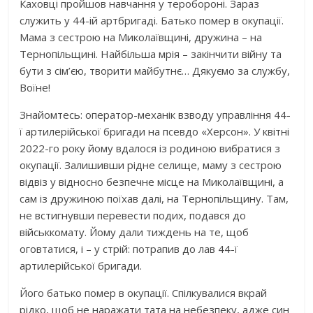
Каховці пройшов навчання у теробороні. Зараз
служить у 44-ій артбригаді. Батько помер в окупації.
Мама з сестрою на Миколаївщині, дружина – на
Тернопільщині. Найбільша мрія – закінчити війну та
бути з сім’єю, творити майбутнє… Дякуємо за службу,
Воїне!
Знайомтесь: оператор-механік взводу управління 44-
ї артилерійської бригади на псевдо «Херсон». У квітні
2022-го року йому вдалося із родиною вибратися з
окупації. Залишивши рідне селище, маму з сестрою
відвіз у відносно безпечне місце на Миколаївщині, а
сам із дружиною поїхав далі, на Тернопільщину. Там,
не встигнувши перевести подих, подався до
військкомату. Йому дали тиждень на те, щоб
оговтатися, і – у стрій: потрапив до лав 44-ї
артилерійської бригади.
Його батько помер в окупації. Спілкувалися вкрай
рідко, щоб не наражати тата на небезпеку, адже син