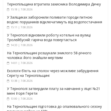
Тернопільщина втратила захисника Володимира Дичку
15:18 | 7.08.2026
У Заліщиках заборонили поливати городи питною
водою: порушників відключатимуть від водопостачання
15:11 | 7.08.2026
У Тернополі відновили роботу котельні на вулиці
Тролейбусній: гаряча вода повертається
14:33 | 7.08.2026
На Тернопільщині розшукали зниклого 58-річного
чоловіка: його знайшли мертвим
14:01 | 7.08.2026
Екологи б’ють на сполох через можливе забруднення
Серету на Тернопільщині
13:38 | 7.08.2026
У Тернополі затвердили плату за навчання у ліцеї №21
імені Ігоря Герети
13:00 | 7.08.2026
На Тернопільщині підготовка до опалювального сезону