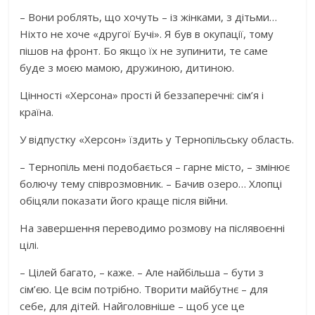
– Вони роблять, що хочуть – із жінками, з дітьми…
Ніхто не хоче «другої Бучі». Я був в окупації, тому
пішов на фронт. Бо якщо їх не зупинити, те саме
буде з моєю мамою, дружиною, дитиною.
Цінності «Херсона» прості й беззаперечні: сім’я і
країна.
У відпустку «Херсон» їздить у Тернопільську область.
– Тернопіль мені подобається – гарне місто, – змінює
болючу тему співрозмовник. – Бачив озеро… Хлопці
обіцяли показати його краще після війни.
На завершення переводимо розмову на післявоєнні
цілі.
– Цілей багато, – каже. – Але найбільша – бути з
сім’єю. Це всім потрібно. Творити майбутнє – для
себе, для дітей. Найголовніше – щоб усе це