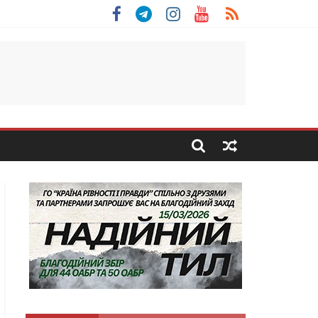
 Скоробогатий з Тернопільщини