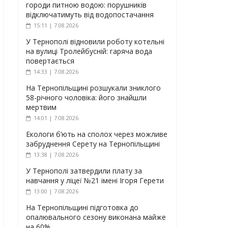
городи питною водою: порушників
відключатимуть від водопостачання
15:11 | 7.08.2026
У Тернополі відновили роботу котельні
на вулиці Тролейбусній: гаряча вода
повертається
14:33 | 7.08.2026
На Тернопільщині розшукали зниклого
58-річного чоловіка: його знайшли
мертвим
14:01 | 7.08.2026
Екологи б’ють на сполох через можливе
забруднення Серету на Тернопільщині
13:38 | 7.08.2026
У Тернополі затвердили плату за
навчання у ліцеї №21 імені Ігоря Герети
13:00 | 7.08.2026
На Тернопільщині підготовка до
опалювального сезону виконана майже
на 60%