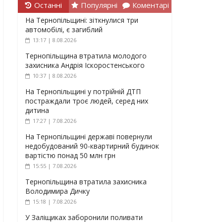
Останні
Популярні
Коментарі
На Тернопільщині: зіткнулися три
автомобілі, є загиблий
13:17 | 8.08.2026
Тернопільщина втратила молодого
захисника Андрія Іскоростенського
10:37 | 8.08.2026
На Тернопільщині у потрійній ДТП
постраждали троє людей, серед них
дитина
17:27 | 7.08.2026
На Тернопільщині державі повернули
недобудований 90-квартирний будинок
вартістю понад 50 млн грн
15:55 | 7.08.2026
Тернопільщина втратила захисника
Володимира Дичку
15:18 | 7.08.2026
У Заліщиках заборонили поливати