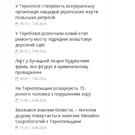
У Тернополі створюють всеукраїнську
організацію нащадків українських жертв
польських репресій
09:10 | 7.08.2026
У Теребовлі розпочали новий етап
ремонту мосту: підрядник влаштовує
дорожній одяг
08:33 | 7.08.2026
Ліфт у Бучацькій лікарні будуватиме
фірма, яка фігурує в кримінальному
провадженні
08:00 | 7.08.2026
На Тернопільщині розшукують 72-
річного чоловіка з порушенням зору
21:08 | 6.08.2026
Вважався зниклим безвісти, – Ангелом
додому повертається захисник Михайло
Скоробогатий з Тернопільщини
19:32 | 6.08.2026