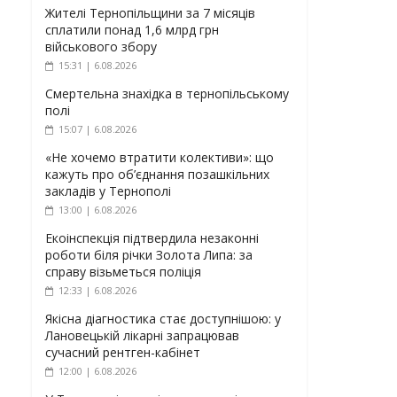
Жителі Тернопільщини за 7 місяців
сплатили понад 1,6 млрд грн
військового збору
15:31 | 6.08.2026
Смертельна знахідка в тернопільському
полі
15:07 | 6.08.2026
«Не хочемо втратити колективи»: що
кажуть про об’єднання позашкільних
закладів у Тернополі
13:00 | 6.08.2026
Екоінспекція підтвердила незаконні
роботи біля річки Золота Липа: за
справу візьметься поліція
12:33 | 6.08.2026
Якісна діагностика стає доступнішою: у
Лановецькій лікарні запрацював
сучасний рентген-кабінет
12:00 | 6.08.2026