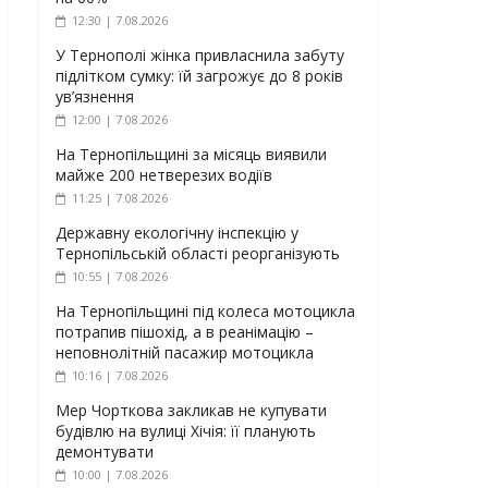
12:30 | 7.08.2026
У Тернополі жінка привласнила забуту
підлітком сумку: їй загрожує до 8 років
ув’язнення
12:00 | 7.08.2026
На Тернопільщині за місяць виявили
майже 200 нетверезих водіїв
11:25 | 7.08.2026
Державну екологічну інспекцію у
Тернопільській області реорганізують
10:55 | 7.08.2026
На Тернопільщині під колеса мотоцикла
потрапив пішохід, а в реанімацію –
неповнолітній пасажир мотоцикла
10:16 | 7.08.2026
Мер Чорткова закликав не купувати
будівлю на вулиці Хічія: її планують
демонтувати
10:00 | 7.08.2026