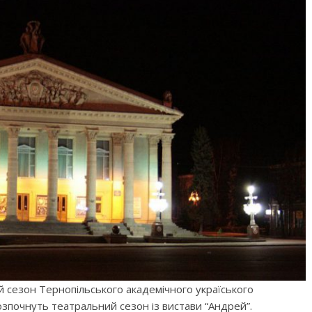
й сезон Тернопільського академічного україського
озпочнуть театральний сезон із вистави “Андрей”.