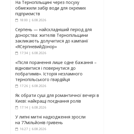
На Тернопільщині через посуху
обмежили забір води для окремих
підприємств
18:00 | 6.08.2026
Серпень — найскладніший період для
донорства: жителів Тернопільщини
закликають долучитися до кампанії
«ЯСерпневийДонор»
17:34 | 6.08.2026
«Після поранення лише одне бажання –
відновитися і повернутися до
побратимів». Історія незламного
тернопільського гвардійця
17:26 | 6.08.2026
Як обрати суші для романтичної вечері в
Києві: найкращі поєднання ролів
17:14 | 6.08.2026
У липні митні надходження зросли
на 77мільйонів гривень
16:27 | 6.08.2026