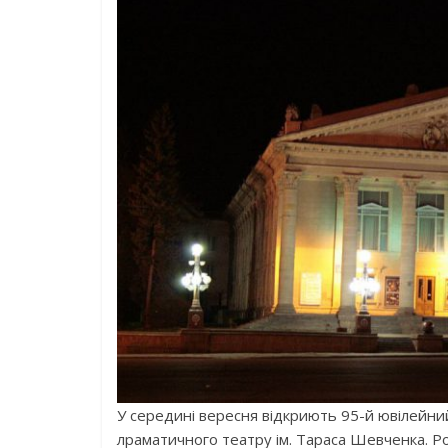
У середині вересня відкриють 95-й ювілейни
лраматичного театру ім. Тараса Шевченка. Р