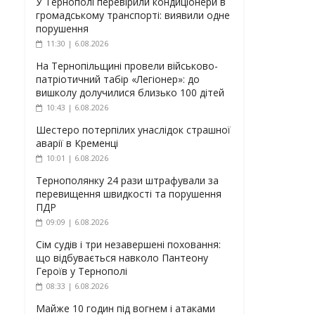
У Тернополі перевірили кондиціонери в
громадському транспорті: виявили одне
порушення
11:30 | 6.08.2026
На Тернопільщині провели військово-
патріотичний табір «Легіонер»: до
вишколу долучилися близько 100 дітей
10:43 | 6.08.2026
Шестеро потерпілих унаслідок страшної
аварії в Кременці
10:01 | 6.08.2026
Тернополянку 24 рази штрафували за
перевищення швидкості та порушення
ПДР
09:09 | 6.08.2026
Сім судів і три незавершені поховання:
що відбувається навколо Пантеону
Героїв у Тернополі
08:33 | 6.08.2026
Майже 10 годин під вогнем і атаками