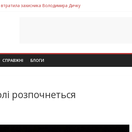
 втратила захисника Володимира Дичку
лим безвісти, – Ангелом додому повертається захисник Михайло
ув молодий захисник Дмитро Березко з Тернопільщини
 втратила захисника Володимира Вельму
втратила молодого захисника Андрія Іскоростенського
СПРАВЖНІ
БЛОГИ
олі розпочнеться