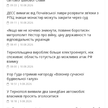
світової шахової слави
09:33 | 10.08.2026
ДЕСС вимагає від Почаївської лаври розірвати зв’язки з
РПЦ: інакше монастир можуть закрити через суд
09:11 | 10.08.2026
«Якщо ми не хочемо зникнути, повинні боротися»:
митрополит Нестор про війну, ціну державності та
відповідальність українців
08:41 | 10.08.2026
Тернопільщина виробляє більше електроенергії, ніж
споживає: область готується до можливих атак РФ
взимку
08:00 | 10.08.2026
Ігор Гуда отримав нагороду «Візіонер сучасної
будівельної галузі»
18:51 | 9.08.2026
У Тернополі виявили два занедбані автомобілі:
власників просять зголоситися
18:18 | 9.08.2026