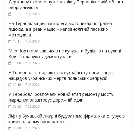
Державну екологічну інспекцію у Тернопільській області
реорганізують
10:55 | 7.08.2026
На Тернопільщині під колеса мотоцикла потрапив
пішохід, а в реанімацію – неповнолітній пасажир
мотоцикла
10:16 | 7.08.2026
Мер Чорткова закликав не купувати будівлю на вулиці
Хічія: її планують демонтувати
10:00 | 7.08.2026
У Тернополі створюють всеукраїнську організацію
нащадків українських жертв польських репресій
09:10 | 7.08.2026
У Теребовлі розпочали новий етап ремонту мосту:
підрядник влаштовує дорожній одяг
08:33 | 7.08.2026
Ліфт у Бучацькій лікарні будуватиме фірма, яка фігурує в
кримінальному провадженні
08:00 | 7.08.2026