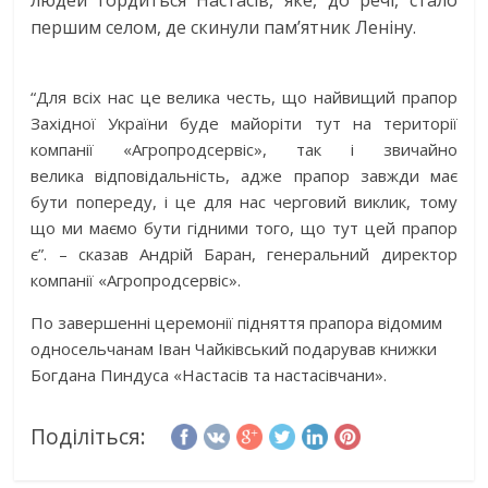
людей гордиться Настасів, яке, до речі, стало
першим селом, де скинули пам’ятник Леніну.
“Для всіх нас це велика честь, що найвищий прапор
Західної України буде майоріти тут на території
компанії «Агропродсервіс», так і звичайно
велика відповідальність, адже прапор завжди має
бути попереду, і це для нас черговий виклик, тому
що ми маємо бути гідними того, що тут цей прапор
є”. – сказав Андрій Баран, генеральний директор
компанії «Агропродсервіс».
По завершенні церемонії підняття прапора відомим
односельчанам Іван Чайківський подарував книжки
Богдана Пиндуса «Настасів та настасівчани».
Поділіться: