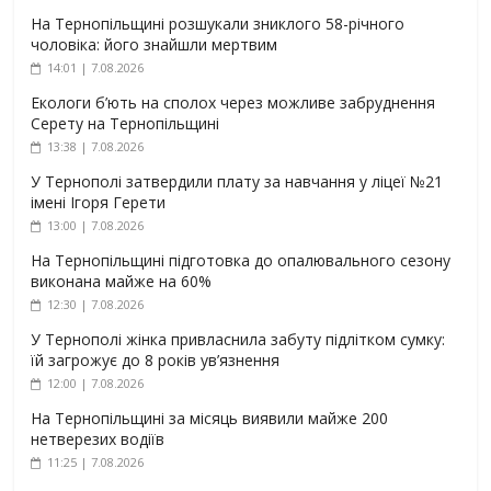
На Тернопільщині розшукали зниклого 58-річного
чоловіка: його знайшли мертвим
14:01 | 7.08.2026
Екологи б’ють на сполох через можливе забруднення
Серету на Тернопільщині
13:38 | 7.08.2026
У Тернополі затвердили плату за навчання у ліцеї №21
імені Ігоря Герети
13:00 | 7.08.2026
На Тернопільщині підготовка до опалювального сезону
виконана майже на 60%
12:30 | 7.08.2026
У Тернополі жінка привласнила забуту підлітком сумку:
їй загрожує до 8 років ув’язнення
12:00 | 7.08.2026
На Тернопільщині за місяць виявили майже 200
нетверезих водіїв
11:25 | 7.08.2026