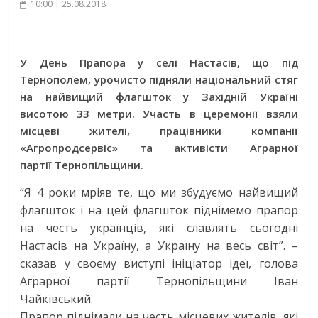
10:00 | 25.08.2018
У День Прапора у селі Настасів, що під
Тернополем, урочисто підняли національний стяг
на найвищий флагшток у Західній Україні
висотою 33 метри. Участь в церемонії взяли
місцеві жителі, працівники компанії
«Агропродсервіс» та активісти Аграрної
партії Тернопільщини.
“Я 4 роки мріяв те, що ми збудуємо найвищий
флагшток і на цей флагшток піднімемо прапор
на честь українців, які славлять сьогодні
Настасів на Україну, а Україну на весь світ”. –
сказав у своєму виступі ініціатор ідеї, голова
Аграрної партії Тернопільщини Іван
Чайківський.
Прапор піднімали на честь місцевих жителів, які