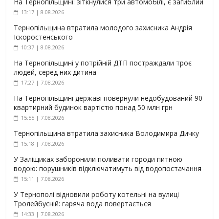
На Тернопільщині: зіткнулися три автомобілі, є загиблий
13:17 | 8.08.2026
Тернопільщина втратила молодого захисника Андрія
Іскоростенського
10:37 | 8.08.2026
На Тернопільщині у потрійній ДТП постраждали троє
людей, серед них дитина
17:27 | 7.08.2026
На Тернопільщині державі повернули недобудований 90-
квартирний будинок вартістю понад 50 млн грн
15:55 | 7.08.2026
Тернопільщина втратила захисника Володимира Дичку
15:18 | 7.08.2026
У Заліщиках заборонили поливати городи питною
водою: порушників відключатимуть від водопостачання
15:11 | 7.08.2026
У Тернополі відновили роботу котельні на вулиці
Тролейбусній: гаряча вода повертається
14:33 | 7.08.2026