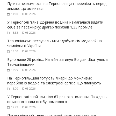
Пункти незламності на Тернопільщині перевірять перед
зимою: що зміниться
14:00 | 10.08.2026
У Тернополі п’яна 22-річна водійка намагалася видати
себе за пасажирку: драгер показав 1,33 проміле
13:33 | 10.08.2026
Тернопільські веслувальники здобули сім медалей на
чемпіонаті України
13:30 | 10.08.2026
Було лише 20 років… На війні загинув Богдан Шкатуляк з
Тернопільщини
13:09 | 10.08.2026
На Тернопільщині готують лікарні до можливих
перебоїв із водою та електроенергією: що планують
13:00 | 10.08.2026
У Тернополі знайшли тіло 67-річного чоловіка. Тиждень
встановлювали особу померлого
12:29 | 10.08.2026
Помер відомий тернопільський лікар-анестезіолог