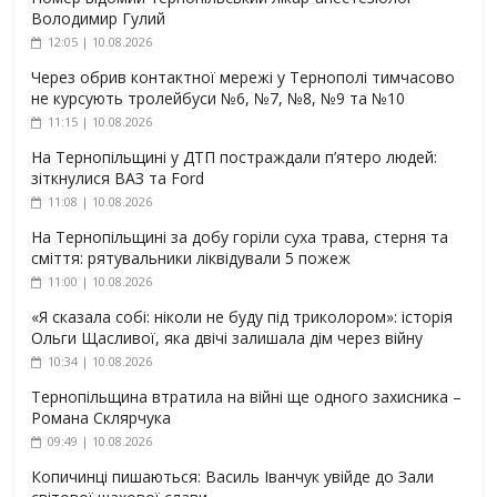
Володимир Гулий
12:05 | 10.08.2026
Через обрив контактної мережі у Тернополі тимчасово
не курсують тролейбуси №6, №7, №8, №9 та №10
11:15 | 10.08.2026
На Тернопільщині у ДТП постраждали п’ятеро людей:
зіткнулися ВАЗ та Ford
11:08 | 10.08.2026
На Тернопільщині за добу горіли суха трава, стерня та
сміття: рятувальники ліквідували 5 пожеж
11:00 | 10.08.2026
«Я сказала собі: ніколи не буду під триколором»: історія
Ольги Щасливої, яка двічі залишала дім через війну
10:34 | 10.08.2026
Тернопільщина втратила на війні ще одного захисника –
Романа Склярчука
09:49 | 10.08.2026
Копичинці пишаються: Василь Іванчук увійде до Зали