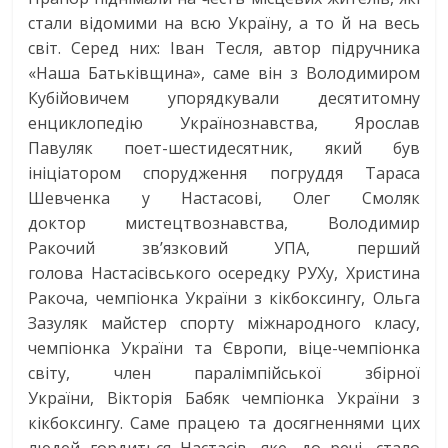
стали відомими на всю Україну, а то й на весь
світ. Серед них: Іван Тесля, автор підручника
«Наша Батьківщина», саме він з Володимиром
Кубійовичем упорядкували десятитомну
енциклопедію Українознавства, Ярослав
Павуляк поет-шестидесятник, який був
ініціатором спорудження погруддя Тараса
Шевченка у Настасові, Олег Смоляк
доктор мистецтвознавства, Володимир
Ракочий зв’язковий УПА, перший
голова Настасівського осередку РУХу, Христина
Ракоча, чемпіонка України з кікбоксингу, Ольга
Зазуляк майстер спорту міжнародного класу,
чемпіонка України та Європи, віце-чемпіонка
світу, член паралімпійської збірної
України, Вікторія Бабяк чемпіонка України з
кікбоксингу. Саме працею та досягненнями цих