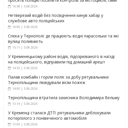
просять поліцію посилити контроль за мотоциклістами
16:38 | 5.08.2026
Нетверезий водій без посвідчення кинув хабар у
службове авто поліцейських
16:00 | 5.08.2026
Спека у Тернополі: де працюють водні парасольки та які
вулиці поливають
15:11 | 5.08.2026
У Кременецькому районі водія, підозрюваного в наїзді
на поліцейського, відправили під домашній арешт
14:33 | 5.08.2026
Палав комбайн і горіли поля: за добу рятувальники
Тернопільщини ліквідували вісім пожеж
14:00 | 5.08.2026
Тернопільщина втратила захисника Володимира Вельму
13:14 | 5.08.2026
У Кременці сталася ДТП: рятувальники деблокували
потерпілого з понівеченого автомобіля
13:09 | 5.08.2026