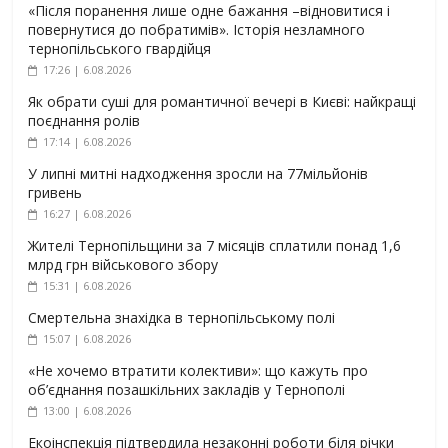
«Після поранення лише одне бажання –відновитися і
повернутися до побратимів». Історія незламного
тернопільського гвардійця
17:26 | 6.08.2026
Як обрати суші для романтичної вечері в Києві: найкращі
поєднання ролів
17:14 | 6.08.2026
У липні митні надходження зросли на 77мільйонів
гривень
16:27 | 6.08.2026
Жителі Тернопільщини за 7 місяців сплатили понад 1,6
млрд грн військового збору
15:31 | 6.08.2026
Смертельна знахідка в тернопільському полі
15:07 | 6.08.2026
«Не хочемо втратити колективи»: що кажуть про
об’єднання позашкільних закладів у Тернополі
13:00 | 6.08.2026
Екоінспекція підтвердила незаконні роботи біля річки