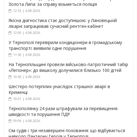
Золота Липа: за справу візьметься поліція
12:33 | 6.08.2026
Якісна діагностика стає доступнішою: у Лановецькій
лікарні запрацював сучасний рентген-кабінет
12:00 | 6.08.2026
У Тернополі перевірили кондиціонери в громадському
транспорті: виявили одне порушення
11:30 | 6.08.2026
На Тернопільщині провели військово-патріотичний табір
«Легіонер»: до вишколу долучилися близько 100 дітей
10:43 | 6.08.2026
Шестеро потерпілих унаслідок страшної аварії в
Кременці
10:01 | 6.08.2026
Тернополянку 24 рази штрафували за перевищення
швидкості та порушення ПДР
09:09 | 6.08.2026
Сім судів і три незавершені поховання: що відбувається
навколо Пантеону Героїв у Тернополі