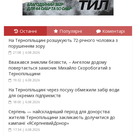
Останні
Популярні
Коментарі
На Тернопільщині розшукують 72-річного чоловіка з
порушенням зору
21:08 | 6.08.2026
Вважався зниклим безвісти, – Ангелом додому
повертається захисник Михайло Скоробогатий з
Тернопільщини
19:32 | 6.08.2026
На Тернопільщині через посуху обмежили забір води
для окремих підприємств
18:00 | 6.08.2026
Серпень — найскладніший період для донорства:
жителів Тернопільщини закликають долучитися до
кампанії «ЯСерпневийДонор»
17:34 | 6.08.2026