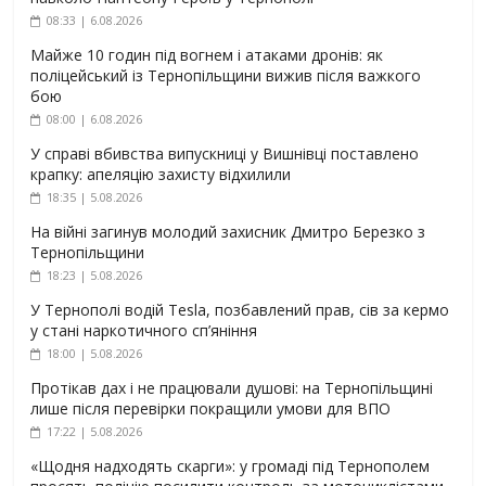
08:33 | 6.08.2026
Майже 10 годин під вогнем і атаками дронів: як
поліцейський із Тернопільщини вижив після важкого
бою
08:00 | 6.08.2026
У справі вбивства випускниці у Вишнівці поставлено
крапку: апеляцію захисту відхилили
18:35 | 5.08.2026
На війні загинув молодий захисник Дмитро Березко з
Тернопільщини
18:23 | 5.08.2026
У Тернополі водій Tesla, позбавлений прав, сів за кермо
у стані наркотичного сп’яніння
18:00 | 5.08.2026
Протікав дах і не працювали душові: на Тернопільщині
лише після перевірки покращили умови для ВПО
17:22 | 5.08.2026
«Щодня надходять скарги»: у громаді під Тернополем