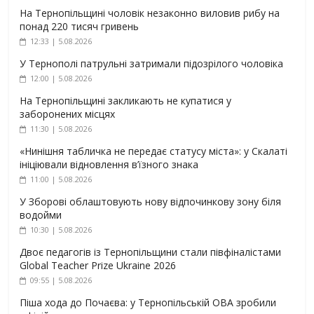
На Тернопільщині чоловік незаконно виловив рибу на
понад 220 тисяч гривень
12:33 | 5.08.2026
У Тернополі патрульні затримали підозрілого чоловіка
12:00 | 5.08.2026
На Тернопільщині закликають не купатися у
заборонених місцях
11:30 | 5.08.2026
«Нинішня табличка не передає статусу міста»: у Скалаті
ініціювали відновлення в’їзного знака
11:00 | 5.08.2026
У Зборові облаштовують нову відпочинкову зону біля
водойми
10:30 | 5.08.2026
Двоє педагогів із Тернопільщини стали півфіналістами
Global Teacher Prize Ukraine 2026
09:55 | 5.08.2026
Піша хода до Почаєва: у Тернопільській ОВА зробили