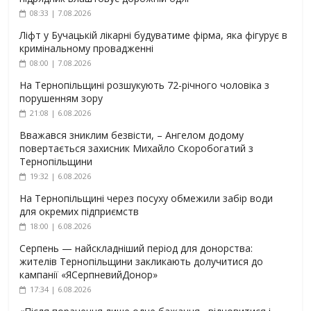
08:33 | 7.08.2026
Ліфт у Бучацькій лікарні будуватиме фірма, яка фігурує в
кримінальному провадженні
08:00 | 7.08.2026
На Тернопільщині розшукують 72-річного чоловіка з
порушенням зору
21:08 | 6.08.2026
Вважався зниклим безвісти, – Ангелом додому
повертається захисник Михайло Скоробогатий з
Тернопільщини
19:32 | 6.08.2026
На Тернопільщині через посуху обмежили забір води
для окремих підприємств
18:00 | 6.08.2026
Серпень — найскладніший період для донорства:
жителів Тернопільщини закликають долучитися до
кампанії «ЯСерпневийДонор»
17:34 | 6.08.2026