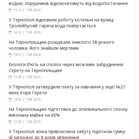
водою: порушників відключатимуть від водопостачання
15:11 | 7.08.2026
У Тернополі відновили роботу котельні на вулиці
Тролейбусній: гаряча вода повертається
14:33 | 7.08.2026
На Тернопільщині розшукали зниклого 58-річного
чоловіка: його знайшли мертвим
14:01 | 7.08.2026
Екологи б’ють на сполох через можливе забруднення
Серету на Тернопільщині
13:38 | 7.08.2026
У Тернополі затвердили плату за навчання у ліцеї №21
імені Ігоря Герети
13:00 | 7.08.2026
На Тернопільщині підготовка до опалювального сезону
виконана майже на 60%
12:30 | 7.08.2026
У Тернополі жінка привласнила забуту підлітком сумку:
їй загрожує до 8 років ув’язнення