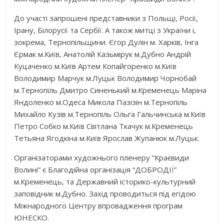
До участі запрошені представники з Польщі, Росії,
Ірану, Білорусії та Сербії. А також митці з України і,
зокрема, Тернопільщини. Єгор Дулін м. Харків, Інга
Єрмак м.Київ, Анатолій Казьмірук м.Дубно Андрій
Куцаченко м.Київ Артем Копайгоренко м.Київ
Володимир Марчук м.Луцьк Володимир Чорнобай
м.Тернопіль Дмитро Синенький м.Кременець Маріна
Яндоленко м.Одеса Микола Пазізін м.Тернопіль
Михайло Кузів м.Тернопіль Ольга Гальчинська м.Київ
Петро Собко м.Київ Світлана Ткачук м.Кременець
Тетьяна Ягодкіна м.Київ Ярослав Жупанюк м.Луцьк.
Організаторами художнього пленеру “Краєвиди
Волині” є Благодійна організація “ДОБРОДІЇ”
м.Кременець, та Державний історико-культурний
заповідник м.Дубно. Захід проводиться під егідою
Міжнародного Центру впровадження програм
ЮНЕСКО.