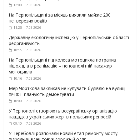
12:00 | 7.08.2026
На Тернопільщині за місяць виявили майже 200
нетверезих водіїв
11:25 | 7.08.2026
Державну екологічну інспекцію у Тернопільській області
реорганізують
10:55 | 7.08.2026
На Тернопільщині під колеса мотоцикла потрапив
пішохід, а в реанімацію – неповнолітній пасажир
мотоцикла
10:16 | 7.08.2026
Мер Чорткова закликав не купувати будівлю на вулиці
Хічія: її планують демонтувати
10:00 | 7.08.2026
У Тернополі створюють всеукраїнську організацію
нащадків українських жертв польських репресій
09:10 | 7.08.2026
У Теребовлі розпочали новий етап ремонту мосту:
підрядник влаштовує дорожній одяг