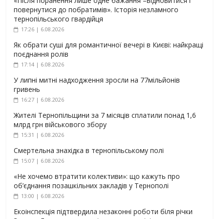
«Після поранення лише одне бажання –відновитися і
повернутися до побратимів». Історія незламного
тернопільського гвардійця
17:26 | 6.08.2026
Як обрати суші для романтичної вечері в Києві: найкращі
поєднання ролів
17:14 | 6.08.2026
У липні митні надходження зросли на 77мільйонів
гривень
16:27 | 6.08.2026
Жителі Тернопільщини за 7 місяців сплатили понад 1,6
млрд грн військового збору
15:31 | 6.08.2026
Смертельна знахідка в тернопільському полі
15:07 | 6.08.2026
«Не хочемо втратити колективи»: що кажуть про
об’єднання позашкільних закладів у Тернополі
13:00 | 6.08.2026
Екоінспекція підтвердила незаконні роботи біля річки