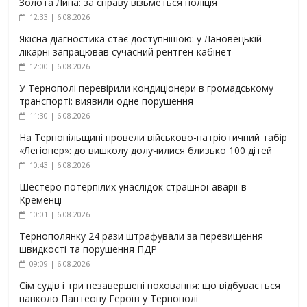
Золота Липа: за справу візьметься поліція
12:33 | 6.08.2026
Якісна діагностика стає доступнішою: у Лановецькій
лікарні запрацював сучасний рентген-кабінет
12:00 | 6.08.2026
У Тернополі перевірили кондиціонери в громадському
транспорті: виявили одне порушення
11:30 | 6.08.2026
На Тернопільщині провели військово-патріотичний табір
«Легіонер»: до вишколу долучилися близько 100 дітей
10:43 | 6.08.2026
Шестеро потерпілих унаслідок страшної аварії в
Кременці
10:01 | 6.08.2026
Тернополянку 24 рази штрафували за перевищення
швидкості та порушення ПДР
09:09 | 6.08.2026
Сім судів і три незавершені поховання: що відбувається
навколо Пантеону Героїв у Тернополі