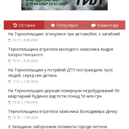
Останні
Популярні
Коментарі
На Тернопільщині: зіткнулися три автомобілі, є загиблий
13:17 | 8.08.2026
Тернопільщина втратила молодого захисника Андрія
Іскоростенського
10:37 | 8.08.2026
На Тернопільщині у потрійній ДТП постраждали троє
людей, серед них дитина
17:27 | 7.08.2026
На Тернопільщині державі повернули недобудований 90-
квартирний будинок вартістю понад 50 млн грн
15:55 | 7.08.2026
Тернопільщина втратила захисника Володимира Дичку
15:18 | 7.08.2026
У Заліщиках заборонили поливати городи питною