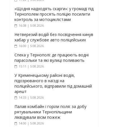
«Щодня надходять скарги»: у громаді під
Тернополем просять поліцію посилити
контроль за мотоциклістами
16:38 | 5.08.2026
Нетверезий водій без посвідчення кинув
хабар у службове авто поліцейських
16:00 | 5.08.2026
Спека у Тернополі: де працюють водні
парасольки та які вулиці поливають
15:11 | 5.08.2026
У Кременецькому районі водія,
підозрюваного в наїзді на
поліцейського, відправили під домашній
арешт
14:33 | 5.08.2026
Палав комбайн і горіли поля: за добу
рятувальники Тернопільщини
ліквідували вісім пожеж
14:00 | 5.08.2026