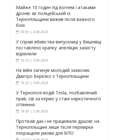
Майже 10 годин під вогнем і атаками
дронів: як поліцейський із
Тернопільщини вижив після важкого
бою
08:00 | 6.08.2026
У справі вбивства випускниці у Вишнівці
поставлено крапку: апеляцію захисту
відхилили
18:35 | 5.08.2026
На війні загинув молодий захисник
Дмитро Березко з Тернопільщини
18:23 | 5.08.2026
У Тернополі водій Tesla, позбавлений
прав, сів за кермо у стані наркотичного
сп’яніння
18:00 | 5.08.2026
Протікав дах і не працювали душові: на
Тернопільщині лише після перевірки
покращили умови для ВПО
17:22 | 5.08.2026