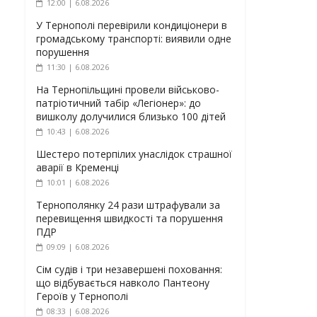
12:00 | 6.08.2026
У Тернополі перевірили кондиціонери в
громадському транспорті: виявили одне
порушення
11:30 | 6.08.2026
На Тернопільщині провели військово-
патріотичний табір «Легіонер»: до
вишколу долучилися близько 100 дітей
10:43 | 6.08.2026
Шестеро потерпілих унаслідок страшної
аварії в Кременці
10:01 | 6.08.2026
Тернополянку 24 рази штрафували за
перевищення швидкості та порушення
ПДР
09:09 | 6.08.2026
Сім судів і три незавершені поховання:
що відбувається навколо Пантеону
Героїв у Тернополі
08:33 | 6.08.2026