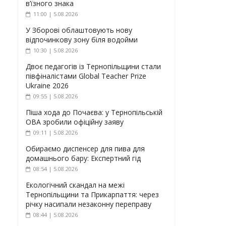
в’їзного знака
11:00 | 5.08.2026
У Зборові облаштовують нову
відпочинкову зону біля водойми
10:30 | 5.08.2026
Двоє педагогів із Тернопільщини стали
півфіналістами Global Teacher Prize
Ukraine 2026
09:55 | 5.08.2026
Піша хода до Почаєва: у Тернопільській
ОВА зробили офіційну заяву
09:11 | 5.08.2026
Обираємо диспенсер для пива для
домашнього бару: Експертний гід
08:54 | 5.08.2026
Екологічний скандал на межі
Тернопільщини та Прикарпаття: через
річку насипали незаконну переправу
08:44 | 5.08.2026