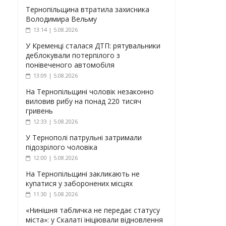
Тернопільщина втратила захисника
Володимира Вельму
13:14 | 5.08.2026
У Кременці сталася ДТП: рятувальники
деблокували потерпілого з
понівеченого автомобіля
13:09 | 5.08.2026
На Тернопільщині чоловік незаконно
виловив рибу на понад 220 тисяч
гривень
12:33 | 5.08.2026
У Тернополі патрульні затримали
підозрілого чоловіка
12:00 | 5.08.2026
На Тернопільщині закликають не
купатися у заборонених місцях
11:30 | 5.08.2026
«Нинішня табличка не передає статусу
міста»: у Скалаті ініціювали відновлення