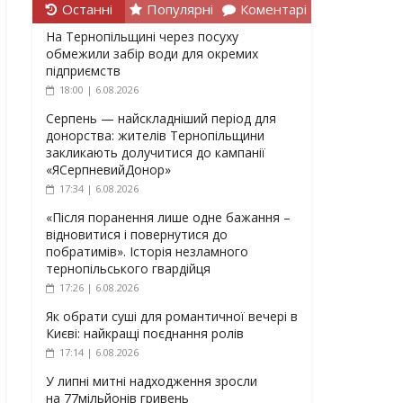
Останні
Популярні
Коментарі
На Тернопільщині через посуху
обмежили забір води для окремих
підприємств
18:00 | 6.08.2026
Серпень — найскладніший період для
донорства: жителів Тернопільщини
закликають долучитися до кампанії
«ЯСерпневийДонор»
17:34 | 6.08.2026
«Після поранення лише одне бажання –
відновитися і повернутися до
побратимів». Історія незламного
тернопільського гвардійця
17:26 | 6.08.2026
Як обрати суші для романтичної вечері в
Києві: найкращі поєднання ролів
17:14 | 6.08.2026
У липні митні надходження зросли
на 77мільйонів гривень