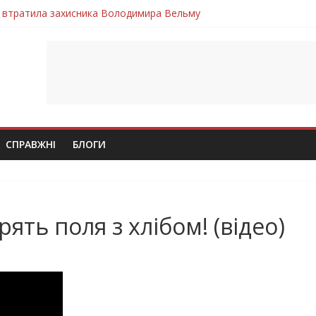
 втратила захисника Володимира Вельму
нопільщини Петро Федів повертається до рідного дому «на щиті»
в скорботі: на щиті повертається воїн Володимир Паламарчук
ння бойового завдання загинув захисник Юрій Пушкар з Тернопі
ув молодий захисник Дмитро Березко з Тернопільщини
СПРАВЖНІ
БЛОГИ
ять поля з хлібом! (відео)