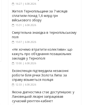
16:27 | 6.08.2026
Жителі Тернопільщини за 7 місяців
сплатили понад 1,6 млрд грн
військового збору
15:31 | 6.08.2026
Смертельна знахідка в тернопільському
полі
15:07 | 6.08.2026
«Не хочемо втратити колективи»: що
кажуть про об’єднання позашкільних
закладів у Тернополі
13:00 | 6.08.2026
Екоінспекція підтвердила незаконні
роботи біля річки Золота Липа: за
справу візьметься поліція
12:33 | 6.08.2026
Якісна діагностика стає доступнішою: у
Лановецькій лікарні запрацював
сучасний рентген-кабінет