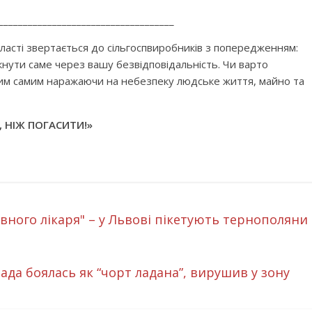
____________________________________
ласті звертається до сільгоспвиробників з попередженням:
ути саме через вашу безвідповідальність. Чи варто
им самим наражаючи на небезпеку людське життя, майно та
 НІЖ ПОГАСИТИ!»
ловного лікаря" – у Львові пікетують тернополяни
ада боялась як “чорт ладана”, вирушив у зону